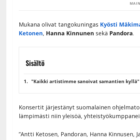
MAIN
Mukana olivat tangokuningas
Kyösti Mäkima
Ketonen
,
Hanna Kinnunen
sekä
Pandora
.
Sisältö
"Kaikki artistimme sanoivat samantien kyllä"
Konsertit järjestänyt suomalainen ohjelmatoi
lämpimästi niin yleisöä, yhteistyökumppaneit
”Antti Ketosen, Pandoran, Hanna Kinnusen, J