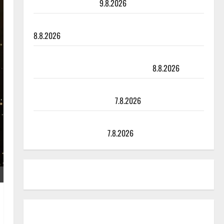
viimeisistä vuosista
9.8.2026
Tangokuningatar Raija Mäntyniemi: matka tyssäsi
8.8.2026
Matti Ruohonen viettää taas synttäreitään täydessä
hiljaisuudessa – tämä on tilanne nyt
8.8.2026
TTK-tähti Anna Hanski rakastaa tanssia – suru
tyttären syövästä painaa
7.8.2026
Maikilta pysäyttävä ulostulo: ”Elämä toi eteeni
sellaisen yllätyksen…”
7.8.2026