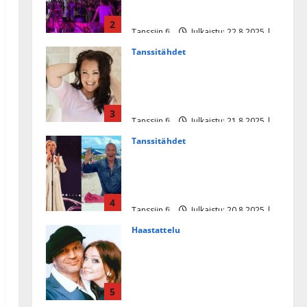
tanssikeikan Särkässä
2
Tanssiin.fi
Julkaistu: 22.8.2025 |
Päivitetty:22.8.2025
Tanssitähdet
Heidi Pakarisen ja Mika
Pohjosen tytär kilpailee
missikisoissa
3
Tanssiin.fi
Julkaistu: 21.8.2025 |
Päivitetty:22.8.2025
Tanssitähdet
Tämä Ile Vainion runo Katri
Helenasta paisui hitiksi: ”Voi
tule Katri…”
4
Tanssiin.fi
Julkaistu: 20.8.2025 |
Päivitetty:22.8.2025
Haastattelu
Huikea rakkaustarina!
Dimitri Keiski ja Katja
juhlivat pian tinahäitään –
5
Dannylle iso kiitos