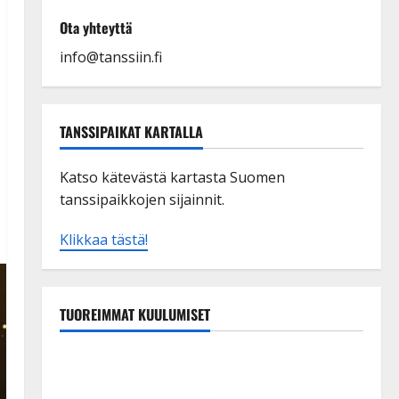
Ota yhteyttä
info@tanssiin.fi
TANSSIPAIKAT KARTALLA
Katso kätevästä kartasta Suomen
tanssipaikkojen sijainnit.
Klikkaa tästä!
TUOREIMMAT KUULUMISET
Esko Rahkonen olisi täyttänyt 90 vuotta – Arto
Rahkonen kävi haudalla ja kertoo iskelmälegendan