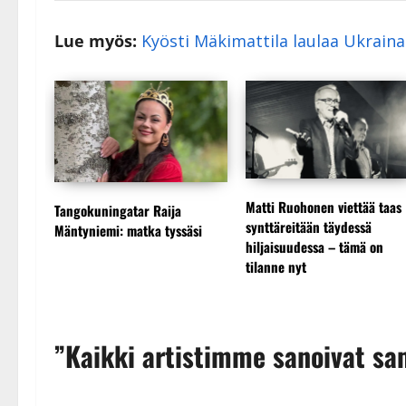
Lue myös:
Kyösti Mäkimattila laulaa Ukraina
ttänyt
Matti Ruohonen viettää taas
Tangokuningatar Raija
nen
synttäreitään täydessä
Mäntyniemi: matka tyssäsi
hiljaisuudessa – tämä on
istä
tilanne nyt
”Kaikki artistimme sanoivat sa