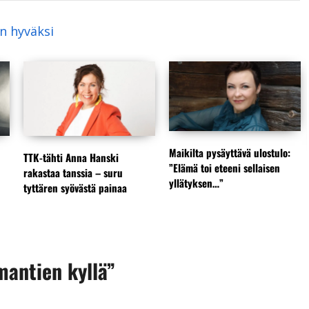
n hyväksi
Maikilta pysäyttävä ulostulo:
TTK-tähti Anna Hanski
”Elämä toi eteeni sellaisen
rakastaa tanssia – suru
yllätyksen…”
tyttären syövästä painaa
mantien kyllä”