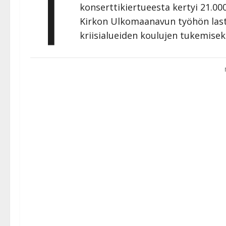
T
konserttikiertueesta kertyi 21.000
Kirkon Ulkomaanavun työhön last
kriisialueiden koulujen tukemisek