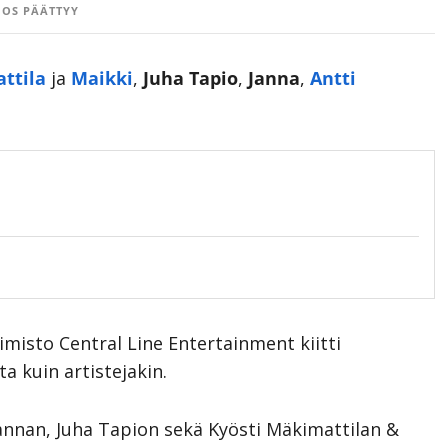
OS PÄÄTTYY
ttila
ja
Maikki
,
Juha Tapio
,
Janna
,
Antti
misto Central Line Entertainment kiitti
a kuin artistejakin.
annan, Juha Tapion sekä Kyösti Mäkimattilan &