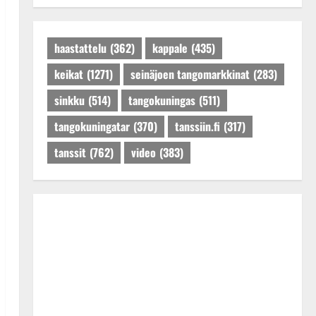
Tanssiin.fi
Julkaistu: 27.4.2025 |
Päivitetty:27.4.2025
haastattelu
(362)
kappale
(435)
keikat
(1271)
seinäjoen tangomarkkinat
(283)
sinkku
(514)
tangokuningas
(511)
tangokuningatar
(370)
tanssiin.fi
(317)
tanssit
(762)
video
(383)