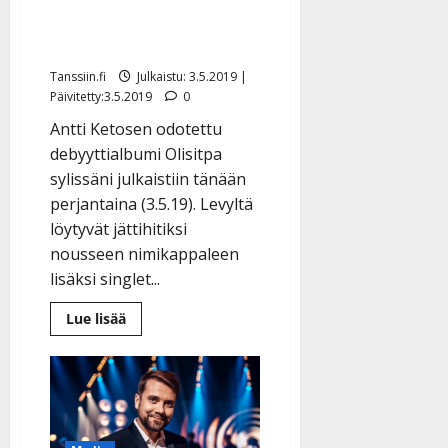
”Unelmani toteutui” –
kuuntele levy
Tanssiin.fi
Julkaistu: 3.5.2019 |
Päivitetty:3.5.2019
0
Antti Ketosen odotettu
debyyttialbumi Olisitpa
sylissäni julkaistiin tänään
perjantaina (3.5.19). Levyltä
löytyvät jättihitiksi
nousseen nimikappaleen
lisäksi singlet...
Lue
Lue lisää
lisää
aiheesta
Antti
Ketonen
debyyttialbumistaan:
”Unelmani
toteutui”
–
kuuntele