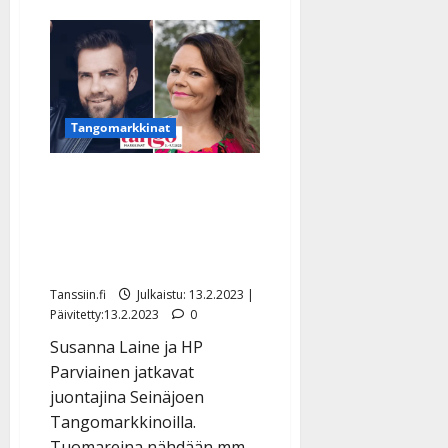
Tangomarkkinat
Eija Kantola ja Antti
Ketonen tuomaroivat
tangoilla – uudistettu
linja jatkuu
Tanssiin.fi
Julkaistu: 13.2.2023 |
Päivitetty:13.2.2023
0
Susanna Laine ja HP
Parviainen jatkavat
juontajina Seinäjoen
Tangomarkkinoilla.
Tuomareina nähdään mm.