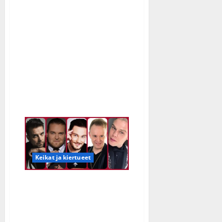
aiheesta
Antti
Ketonen
kutsuu
lapsikuorot
mukaan
joulukiertueelleen:
”Lauloin
itsekin
kuorossa”
Keikat ja kiertueet
Paljon isoja
joulukiertueita julki:
Antti Ketonen, Aki &