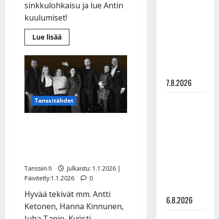
sinkkulohkaisu ja lue Antin
pysäyttävä
kuulumiset!
ulostulo:
”Elämä toi
Lue
Lue lisää
lisää
eteeni
aiheesta
sellaisen
Antti
Ketonen
yllätyksen…”
löysi
loppuelämänsä
7.8.2026
ihmisen
–
näin
Tanssii
Tanssitähdet
syntyi
uusi
tähtien
rakkauslaulu
Iskelmätähdet lauloivat
kanssa -
julkkikset
yli 21.000 euroa lasten ja
julki: Anna
nuorten hyväksi
Hanski
Tanssiin.fi
Julkaistu: 1.1.2026 |
liitää tv-
Päivitetty:1.1.2026
0
parketilla
Hyvää tekivät mm. Antti
6.8.2026
Ketonen, Hanna Kinnunen,
Juha Tapio, Kyösti