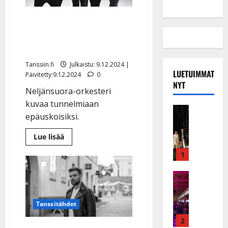
Kuolemantapaus järkytti
– Neljänsuora jakoi suru-
uutisen
Tanssiin.fi
Julkaistu: 9.12.2024 |
LUETUIMMAT
Päivitetty:9.12.2024
0
NYT
Neljänsuora-orkesteri
kuvaa tunnelmiaan
Musiikkiv
epäuskoisiksi.
H
u
Lue
Lue lisää
i
lisää
aiheesta
k
1
Kuolemantapaus
e
järkytti
–
a
Keikat ja 
Neljänsuora
I
jakoi
t
suru-
k
h
uutisen
Tanssitähdet
ä
y
v
v
2