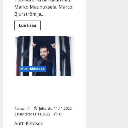
Marko Maunuksela, Marco
Bjurström ja...
Lue
Lue lisää
lisää
aiheesta
Eija
Kantola
ja
Antti
Ketonen
tuomaroivat
tangoilla
–
Musiikkivideo
uudistettu
linja
jatkuu
Vihdoin uusi levy – Antti
Ketonen iloitsee: ”Tuntuu
hyvältä”
Tanssiin.fi
Julkaistu: 11.11.2022
| Päivitetty:11.11.2022
0
Antti Ketosen