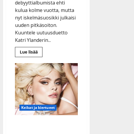
debyyttialbumista ehti
kulua kolme vuotta, mutta
nyt iskelmäsuosikki julkaisi
uuden pitkäsoiton.
Kuuntele uutuusduetto
Katri Ylanderin...
Lue
Lue lisää
lisää
aiheesta
Vihdoin
uusi
levy
–
Antti
Ketonen
iloitsee:
”Tuntuu
hyvältä”
Keikat ja kiertueet
Iskelmäfestari jouduttiin
perumaan – edes Matti ja