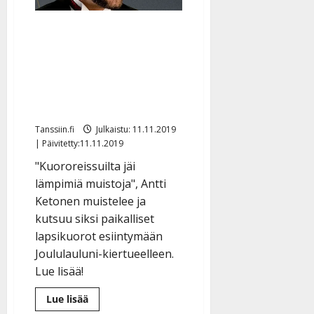
uusi
joululaulu
Antti Ketonen kutsuu
lapsikuorot mukaan
joulukiertueelleen:
”Lauloin itsekin
kuorossa”
Tanssiin.fi
Julkaistu: 11.11.2019
| Päivitetty:11.11.2019
"Kuororeissuilta jäi
lämpimiä muistoja", Antti
Ketonen muistelee ja
kutsuu siksi paikalliset
lapsikuorot esiintymään
Joululauluni-kiertueelleen.
Lue lisää!
Lue
Lue lisää
lisää