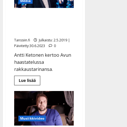
Media
levy
Antti Ketonen Avussa:
”Tapasin vaimoni kun hän
pyysi minut tanssimaan”
Tanssiin.fi
Julkaistu: 2.5.2019 |
Päivitetty:30.6.2023
0
Antti Ketonen kertoo Avun
haastatelussa
rakkaustarinansa.
Lue
Lue lisää
lisää
aiheesta
Antti
Ketonen
Avussa:
”Tapasin
vaimoni
kun
hän
Musiikkivideo
pyysi
minut