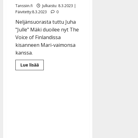
Tanssiin.fi
Julkaistu: 8.3.2023 |
Päivitetty:8.3.2023
0
Neljänsuorasta tuttu Juha
"Julle" Mäki duoilee nyt The
Voice of Finlandissa
kisanneen Mari-vaimonsa
kanssa.
Lue
Lue lisää
lisää
aiheesta
Neljänsuoran
Julle
napasi
tv:stä
tutun
vaimonsa
laulajaksi
–
kuuntele
uutuus