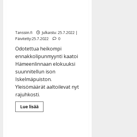
Teppo, Arja Koriseva ja
Erika Vikman eivät
kiinnostaneet
Tanssiin.fi
Julkaistu: 25.7.2022 |
Päivitetty:25.7.2022
0
Odotettua heikompi
ennakkolipunmyynti kaatoi
Hämeenlinnaan elokuuksi
suunnitellun ison
Iskelmäpuiston.
Yleisömäärät aaltoilevat nyt
rajuhkosti.
Lue
Lue lisää
lisää
aiheesta
Iskelmäfestari
jouduttiin
perumaan
–
edes