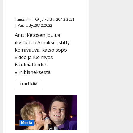
”Meille tuli vauva” – rakas
Elli kuoli marraskuussa
Tanssiin.fi
Julkaistu: 20.12.2021
| Päivitetty:29.12.2022
Antti Ketosen joulua
ilostuttaa Armiksi ristitty
koiravauva. Katso söpö
video ja lue myös
iskelmätähden
viinibisneksestä.
Lue
Lue lisää
lisää
aiheesta
Antti
Ketosen
jouluilo:
”Meille
tuli
vauva”
–
Media
rakas
Elli