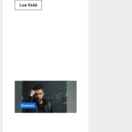
Lue
Lue lisää
lisää
aiheesta
VIDEO:
Antti
Ketonen
teki
kauniin
akustisen
version
jättihitistään
–
suosio
”nosti
tunteet
pintaan”
Uutiset
Antti Ketonen
debyyttialbumistaan: