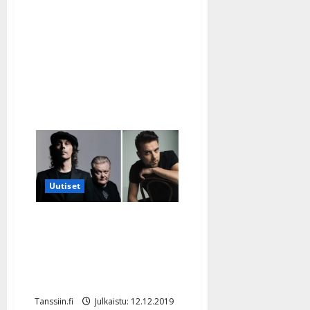
musiikkiohjelmista:
tähtinä
Jari
Sillanpää,
Arja
Koriseva,
Paula
Koivuniemi…
Uutiset
Agents kahmi neljä
Emma-ehdokkuutta –
myös Antti Ketonen
ehdolla
Tanssiin.fi
Julkaistu: 12.12.2019