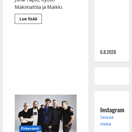
Sopiiko
Mäkimattila ja Maikki.
Edith Piaf
tanssilavalle?
Lue
Lue lisää
Pirttijoki
lisää
aiheesta
näyttää
Iskelmätähdet
lauloivat
mallia –
yli
21.000
video
euroa
6.8.2026
lasten
ja
nuorten
hyväksi
Instagram
Seuraa
meitä
Orkesterit