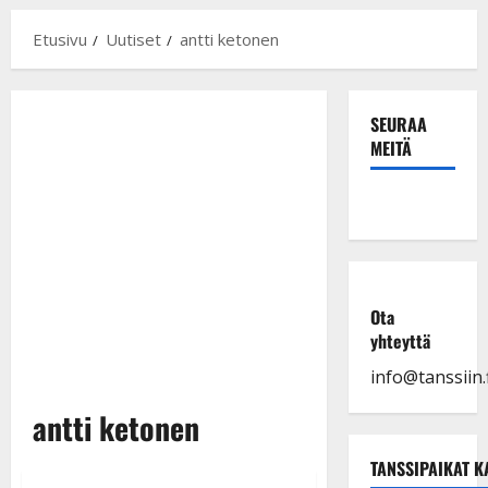
Etusivu
Uutiset
antti ketonen
SEURAA
MEITÄ
Ota
yhteyttä
info@tanssiin.f
antti ketonen
TANSSIPAIKAT K