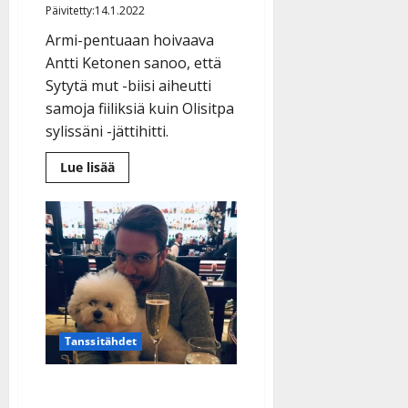
Päivitetty:14.1.2022
Armi-pentuaan hoivaava
Antti Ketonen sanoo, että
Sytytä mut -biisi aiheutti
samoja fiiliksiä kuin Olisitpa
sylissäni -jättihitti.
Lue
Lue lisää
lisää
aiheesta
Antti
Ketonen
uskoo
uuteen
hittiin:
”Nyt
on
iso
biisi”
–
kuuntele
Tanssitähdet
Lauri
Tähkän
sävellys
Antti Ketosen jouluilo: