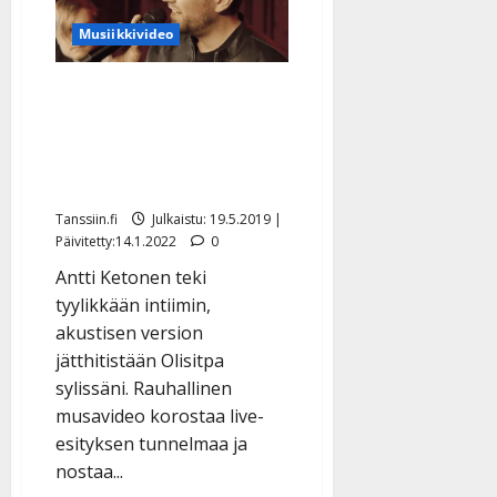
–
Ylellä
Musiikkivideo
soi
Antti
Tuisku,
lavoilla
VIDEO: Antti Ketonen teki
taas
Paratiisi
kauniin akustisen version
jättihitistään – suosio
”nosti tunteet pintaan”
Tanssiin.fi
Julkaistu: 19.5.2019 |
Päivitetty:14.1.2022
0
Antti Ketonen teki
tyylikkään intiimin,
akustisen version
jätthitistään Olisitpa
sylissäni. Rauhallinen
musavideo korostaa live-
esityksen tunnelmaa ja
nostaa...