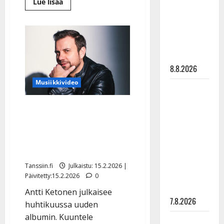
Lue
Lue lisää
synttäreitään
lisää
aiheesta
täydessä
Yllätys:
Katri
hiljaisuudessa
Helenan
– tämä on
kunniaksi
iso
tilanne nyt
kiitoskonserttien
kiertue
8.8.2026
–
näin
Musiikkivideo
legenda
TTK-tähti
reagoi
Anna
Antti Ketonen löysi
Hanski
loppuelämänsä ihmisen –
rakastaa
näin syntyi uusi
tanssia –
rakkauslaulu
suru
tyttären
Tanssiin.fi
Julkaistu: 15.2.2026 |
syövästä
Päivitetty:15.2.2026
0
painaa
Antti Ketonen julkaisee
7.8.2026
huhtikuussa uuden
albumin. Kuuntele
Maikilta