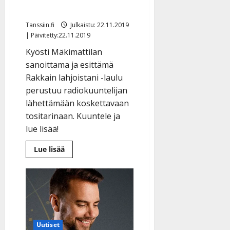
joululaulu
Tanssiin.fi
Julkaistu: 22.11.2019
| Päivitetty:22.11.2019
Kyösti Mäkimattilan
sanoittama ja esittämä
Rakkain lahjoistani -laulu
perustuu radiokuuntelijan
lähettämään koskettavaan
tositarinaan. Kuuntele ja
lue lisää!
Lue
Lue lisää
lisää
aiheesta
Kyösti
Mäkimattila
sanoitti
ja
Teemu
Roivainen
sävelsi:
kuuntele
Uutiset
upea