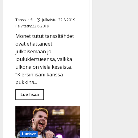
Teijo, Tommi & Sani,
Teemu & Diandra…
Tanssiin.fi
Julkaistu: 22.8.2019 |
Päivitetty:22.8.2019
Monet tutut tanssitähdet
ovat ehättäneet
julkaisemaan jo
joulukiertueensa, vaikka
ulkona on vielä kesäistä.
"Kiersin isäni kanssa
pukkina...
Lue
Lue lisää
lisää
aiheesta
Paljon
isoja
joulukiertueita
julki:
Antti
Ketonen,
Aki
Uutiset
&