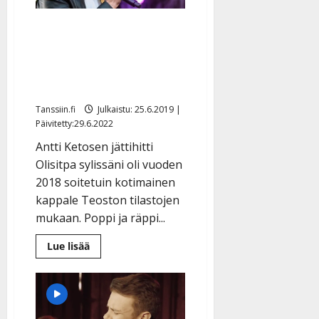
Teijo,
Tommi
Antti Ketonen hallitsi
&
Sani,
radion soittolistoja –
Teemu
&
Ylellä soi Antti Tuisku,
Diandra…
lavoilla taas Paratiisi
Tanssiin.fi
Julkaistu: 25.6.2019 |
Päivitetty:29.6.2022
Antti Ketosen jättihitti
Olisitpa sylissäni oli vuoden
2018 soitetuin kotimainen
kappale Teoston tilastojen
mukaan. Poppi ja räppi...
Lue
Lue lisää
lisää
aiheesta
Antti
Ketonen
hallitsi
radion
soittolistoja