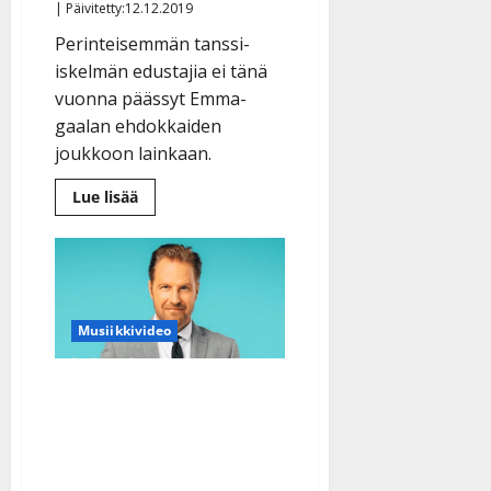
| Päivitetty:12.12.2019
Perinteisemmän tanssi-
iskelmän edustajia ei tänä
vuonna päässyt Emma-
gaalan ehdokkaiden
joukkoon lainkaan.
Lue
Lue lisää
lisää
aiheesta
Agents
kahmi
neljä
Emma-
ehdokkuutta
–
Musiikkivideo
myös
Antti
Ketonen
ehdolla
Kyösti Mäkimattila
sanoitti ja Teemu
Roivainen sävelsi:
kuuntele upea uusi