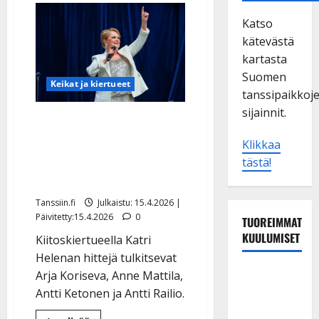
Katso
kätevästä
kartasta
Suomen
Keikat ja kiertueet
tanssipaikkoj
sijainnit.
Yllätys: Katri Helenan
kunniaksi iso
Klikkaa
kiitoskonserttien kiertue
tästä!
– näin legenda reagoi
Tanssiin.fi
Julkaistu: 15.4.2026 |
Päivitetty:15.4.2026
0
TUOREIMMAT
KUULUMISET
Kiitoskiertueella Katri
Helenan hittejä tulkitsevat
Matti
Arja Koriseva, Anne Mattila,
Ruohonen
Antti Ketonen ja Antti Railio.
viettää taas