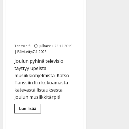
kuoli
Jättikooste tv-joulun
marraskuussa
musiikkiohjelmista:
tähtinä Jari Sillanpää,
Arja Koriseva, Paula
Koivuniemi…
Tanssiin.fi
Julkaistu: 23.12.2019
| Päivitetty:7.1.2023
Joulun pyhinä televisio
täyttyy upeista
musiikkiohjelmista. Katso
Tanssiin.fi:n kokoamasta
kätevästä listauksesta
joulun musiikkitärpit!
Lue
Lue lisää
lisää
aiheesta
Jättikooste
tv-
joulun