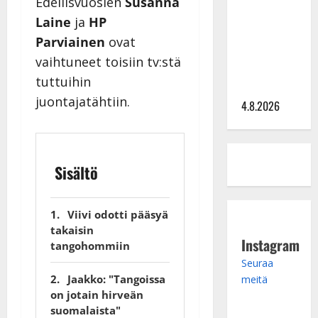
Edellisvuosien
Susanna
tangomatkan
Laine
ja
HP
hinta: 10
Parviainen
ovat
000 eurolla
vaihtuneet toisiin tv:stä
keikkoja
tuttuihin
sivu suun
juontajatähtiin.
4.8.2026
Sisältö
Viivi odotti pääsyä
takaisin
Instagram
tangohommiin
Seuraa
Jaakko: "Tangoissa
meitä
on jotain hirveän
suomalaista"