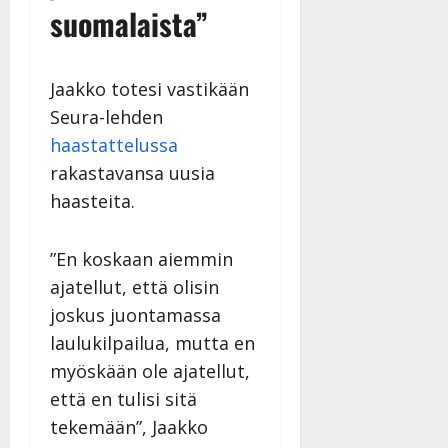
l
suomalaista”
l
e
i
Jaakko totesi vastikään
s
o
Seura-lehden
k
haastattelussa
i
rakastavansa uusia
i
haasteita.
t
o
s
”En koskaan aiemmin
Tanssiin.fi
ajatellut, että olisin
joskus juontamassa
Julkaistu:
27.4.2025
laulukilpailua, mutta en
|
myöskään ole ajatellut,
Päivitetty:
että en tulisi sitä
tekemään”, Jaakko