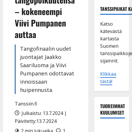
– kokeneempi
TANSSIPAIKAT K
Viivi Pumpanen
Katso
kätevästä
auttaa
kartasta
Suomen
Tangofinaalin uudet
tanssipaikkoj
juontajat Jaakko
sijainnit.
Saariluoma ja Viivi
Pumpanen odottavat
Klikkaa
innoissaan
tästä!
huipennusta.
Tanssiin.fi
TUOREIMMAT
KUULUMISET
Julkaistu: 13.7.2024 |
Päivitetty:13.7.2024
Sopiiko
2 min lukuaika
1