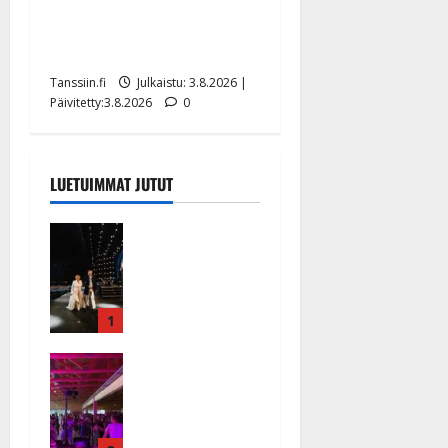
Teemu Roivainen kieroilee
tv:n Petollisissa – pelkää
putoavansa ensimmäisenä
Tanssiin.fi
Julkaistu: 3.8.2026 |
Päivitetty:3.8.2026
0
LUETUIMMAT JUTUT
Huikeat
hyvästit!
Tommi
saatteli
Katri
1
Helenan
Ikävä
lavalta
sairauskohta
viimeisen
us: soittaja
kerran –
tuupertui
kuva- ja