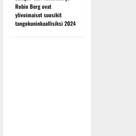
Robin Berg ovat
a
ylivoimaiset suosikit
v
tangokuninkaallisiksi 2024
i
g
a
t
i
o
n