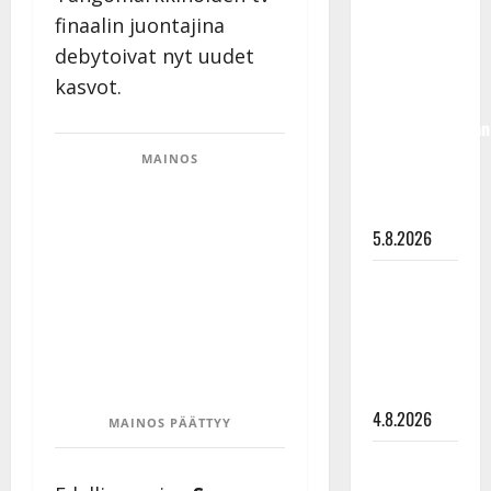
Jukka
finaalin juontajina
Hallikainen,
debytoivat nyt uudet
50,
kasvot.
liikuttuu
lapsenlapsistaan
– uusi laulu
MAINOS
koskettaa
syvältä
5.8.2026
Saija
Tuupanen ei
toivu –
lääkäri:
”Vaakatasoon”
4.8.2026
MAINOS PÄÄTTYY
Ilari
Hämäläisen