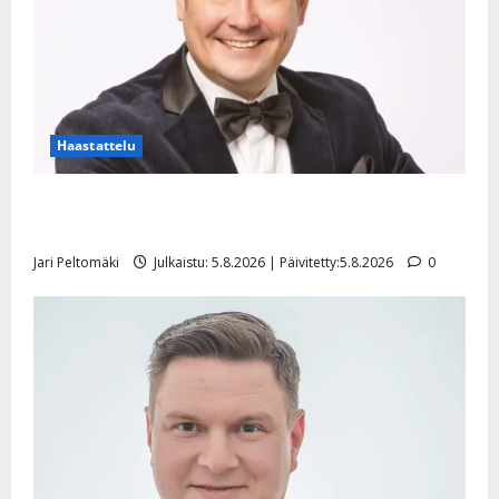
Haastattelu
Leif Lindeman levytti: ”Kuvaa osuvasti uraani
pikkupojasta näihin päiviin”
Jari Peltomäki
Julkaistu: 5.8.2026 | Päivitetty:5.8.2026
0