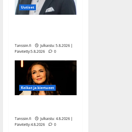
Uutiset
Jukka Hallikainen, 50,
liikuttuu lapsenlapsistaan –
uusi laulu koskettaa syvältä
Tanssiin.fi
Julkaistu: 5.8.2026 |
Päivitetty:5.8.2026
0
Keikat ja kiertueet
Saija Tuupanen ei toivu –
lääkäri: ”Vaakatasoon”
Tanssiin.fi
Julkaistu: 4.8.2026 |
Päivitetty:4.8.2026
0