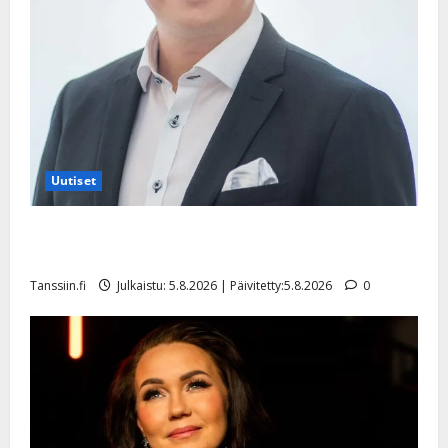
Uutiset
Jukka Hallikainen, 50, liikuttuu lapsenlapsistaan –
uusi laulu koskettaa syvältä
Tanssiin.fi
Julkaistu: 5.8.2026 | Päivitetty:5.8.2026
0