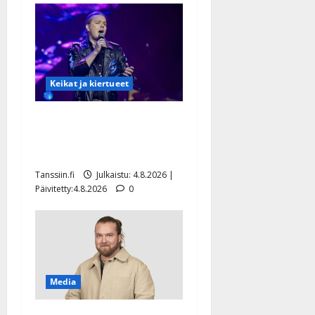
Keikat ja kiertueet
Ilari Hämäläisen
tangomatkan hinta: 10 000
eurolla keikkoja sivu suun
Tanssiin.fi
Julkaistu: 4.8.2026 |
Päivitetty:4.8.2026
0
Media