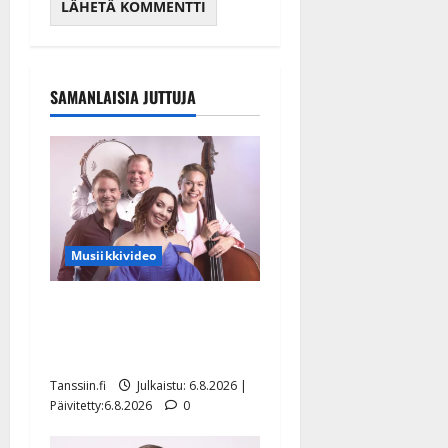
SAMANLAISIA JUTTUJA
Musiikkivideo
Sopiiko Edith Piaf
tanssilavalle? Pirttijoki
näyttää mallia – video
Tanssiin.fi
Julkaistu: 6.8.2026 |
Päivitetty:6.8.2026
0