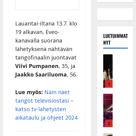
Lauantai-iltana 13.7. klo
19 alkavan, Eveo-
LUETUIMMAT
kanavalla suorana
NYT
lähetyksenä nähtävän
tangofinaalin juontavat
Musiikkiv
H
Viivi Pumpanen
, 35, ja
u
Jaakko Saariluoma
, 56.
i
k
1
e
Lue myös:
Näin näet
a
Keikat ja 
tangot televisiostasi –
I
t
katso tv-lähetysten
k
h
ä
y
aikataulu ja ohjeet 2024
v
v
2
ä
ä
Tanssitäh