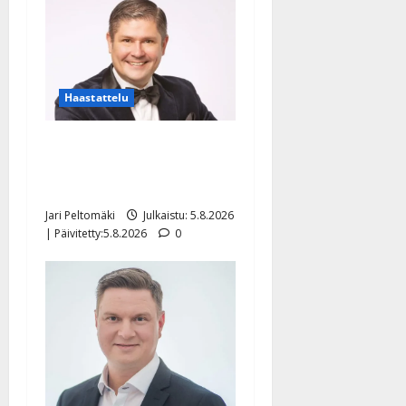
Haastattelu
Leif Lindeman levytti:
”Kuvaa osuvasti uraani
pikkupojasta näihin päiviin”
Jari Peltomäki
Julkaistu: 5.8.2026
| Päivitetty:5.8.2026
0