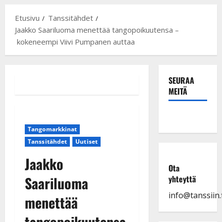
Etusivu
Tanssitähdet
Jaakko Saariluoma menettää tangopoikuutensa –
kokeneempi Viivi Pumpanen auttaa
SEURAA
MEITÄ
Tangomarkkinat
Tanssitähdet
Uutiset
Jaakko
Ota
Saariluoma
yhteyttä
info@tanssiin.f
menettää
tangopoikuutensa