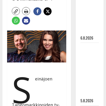
Edith Piaf
tanssilavalle?
Pirttijoki
näyttää
mallia –
video
6.8.2026
Leif
Lindeman
levytti:
”Kuvaa
S
osuvasti
uraani
einäjoen
pikkupojasta
näihin
päiviin”
5.8.2026
Tangomarkkinoiden tv-