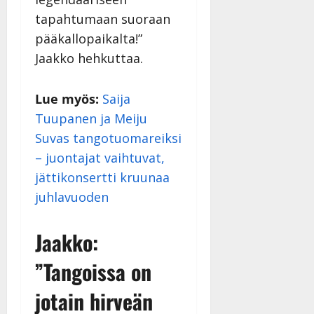
i
i
a
|
d
tapahtumaan suoraan
a
t
Päivitetty:
e
pääkallopaikalta!”
n
r
o
t
i
Jaakko hehkuttaa.
k
i
…
o
n
”
o
Lue myös:
Saija
a
s
Tanssiin.fi
h
Tuupanen ja Meiju
t
ä
Julkaistu:
Suvas tangotuomareiksi
e
i
20.8.2025
– juontajat vaihtuvat,
Tanssiin.fi
t
|
jättikonsertti kruunaa
Päivitetty:
ä
Julkaistu:
ä
juhlavuoden
17.8.2025
n
|
–
Päivitetty:
Jaakko:
D
a
”Tangoissa on
n
n
jotain hirveän
y