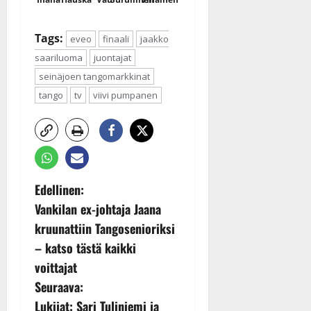
Tags:
eveo
finaali
jaakko
saariluoma
juontajat
seinäjoen tangomarkkinat
tango
tv
viivi pumpanen
P
Edellinen:
Vankilan ex-johtaja Jaana
o
kruunattiin Tangosenioriksi
s
– katso tästä kaikki
voittajat
t
Seuraava:
n
Lukijat: Sari Tuliniemi ja