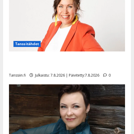
Tanssitähdet
TTK-tähti Anna Hanski rakastaa tanssia – suru
tyttären syövästä painaa
Tanssiin.fi
Julkaistu: 7.8.2026 | Päivitetty:7.8.2026
0