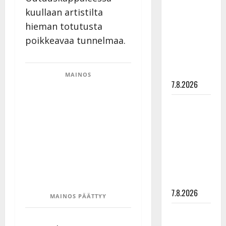
rakastaa
kuullaan artistilta
tanssia –
hieman totutusta
suru
poikkeavaa tunnelmaa.
tyttären
syövästä
painaa
MAINOS
7.8.2026
Maikilta
pysäyttävä
ulostulo:
”Elämä toi
eteeni
sellaisen
yllätyksen…”
7.8.2026
MAINOS PÄÄTTYY
Tanssii
tähtien