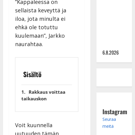
”Kappaleessa on
kanssa -
sellaista keveyttä ja
julkkikset
iloa, jota minulta ei
julki: Anna
ehkä ole totuttu
Hanski
kuulemaan”, Jarkko
liitää tv-
naurahtaa.
parketilla
6.8.2026
Sisältö
Rakkaus voittaa
taikauskon
Instagram
Seuraa
Voit kuunnella
meitä
uutuuden tämän