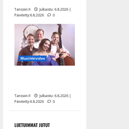
Hanski liitää tv-parketilla
Tanssiin.fi
Julkaistu: 6.8.2026 |
Päivitetty:6.8.2026
0
Musiikkivideo
Sopiiko Edith Piaf
tanssilavalle? Pirttijoki
näyttää mallia – video
Tanssiin.fi
Julkaistu: 6.8.2026 |
Päivitetty:6.8.2026
0
LUETUIMMAT JUTUT