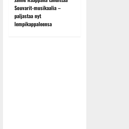
s
Souvarit-musikaalia –
t
paljastaa nyt
n
lempikappaleensa
a
v
i
g
a
t
i
o