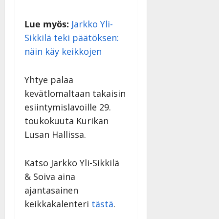
y
l
Lue myös:
Jarkko Yli-
l
e
Sikkilä teki päätöksen:
i
näin käy keikkojen
s
o
Yhtye palaa
k
i
kevätlomaltaan takaisin
i
esiintymislavoille 29.
t
toukokuuta Kurikan
o
s
Lusan Hallissa.
Tanssiin.fi
Katso Jarkko Yli-Sikkilä
Julkaistu:
& Soiva aina
27.4.2025
|
ajantasainen
Päivitetty:
keikkakalenteri
tästä
.