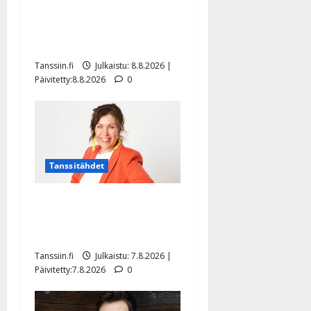
synttäreitään täydessä
hiljaisuudessa – tämä on
tilanne nyt
Tanssiin.fi
Julkaistu: 8.8.2026 |
Päivitetty:8.8.2026
0
Tanssitähdet
TTK-tähti Anna Hanski
rakastaa tanssia – suru
tyttären syövästä painaa
Tanssiin.fi
Julkaistu: 7.8.2026 |
Päivitetty:7.8.2026
0