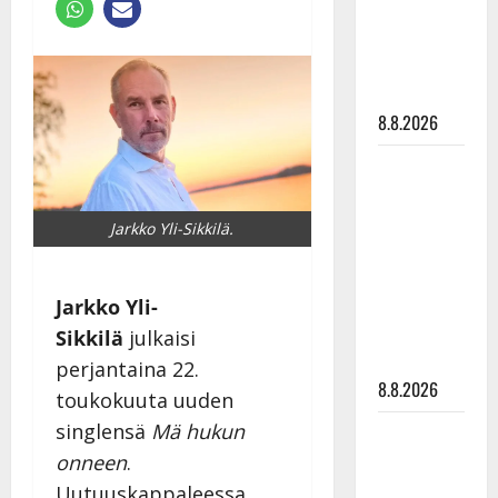
Raija
Mäntyniemi:
matka
tyssäsi
8.8.2026
Matti
Ruohonen
viettää taas
Jarkko Yli-Sikkilä.
synttäreitään
täydessä
hiljaisuudessa
Jarkko Yli-
– tämä on
Sikkilä
julkaisi
tilanne nyt
perjantaina 22.
8.8.2026
toukokuuta uuden
singlensä
Mä hukun
TTK-tähti
Anna
onneen
.
Hanski
Uutuuskappaleessa