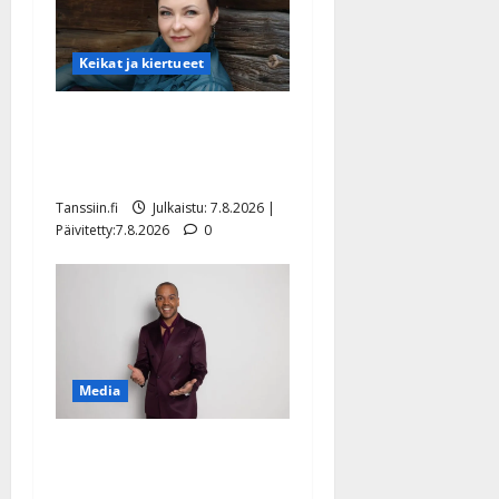
Keikat ja kiertueet
Maikilta pysäyttävä
ulostulo: ”Elämä toi eteeni
sellaisen yllätyksen…”
Tanssiin.fi
Julkaistu: 7.8.2026 |
Päivitetty:7.8.2026
0
Media
Tanssii tähtien kanssa -
julkkikset julki: Anna