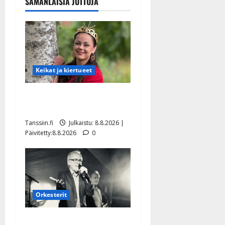
SAMANLAISIA JUTTUJA
Keikat ja kiertueet
Tangokuningatar Raija
Mäntyniemi: matka tyssäsi
Tanssiin.fi
Julkaistu: 8.8.2026 |
Päivitetty:8.8.2026
0
Orkesterit
Matti Ruohonen viettää taas