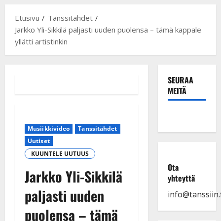
Etusivu
Tanssitähdet
Jarkko Yli-Sikkilä paljasti uuden puolensa – tämä kappale
yllätti artistinkin
SEURAA
MEITÄ
Musiikkivideo
Tanssitähdet
Uutiset
KUUNTELE UUTUUS
Ota
Jarkko Yli-Sikkilä
yhteyttä
paljasti uuden
info@tanssiin.f
puolensa – tämä