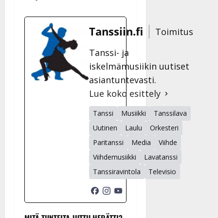
Tanssiin.fi
Toimitus
Tanssi- ja
iskelmämusiikin uutiset
asiantuntevasti.
Lue koko esittely
Tanssi
Musiikki
Tanssilava
Uutinen
Laulu
Orkesteri
Paritanssi
Media
Viihde
Viihdemusiikki
Lavatanssi
Tanssiravintola
Televisio