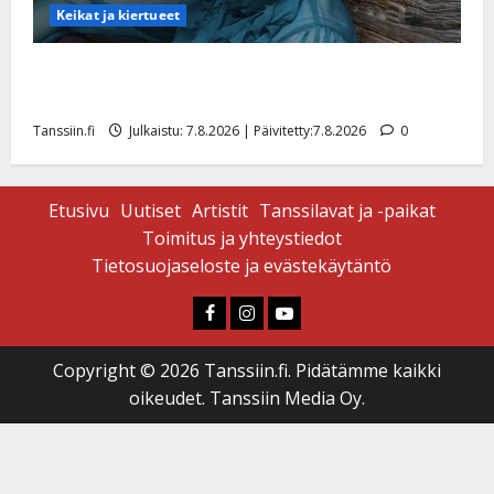
Keikat ja kiertueet
Maikilta pysäyttävä ulostulo: ”Elämä toi eteeni
sellaisen yllätyksen…”
Tanssiin.fi
Julkaistu: 7.8.2026 | Päivitetty:7.8.2026
0
Etusivu
Uutiset
Artistit
Tanssilavat ja -paikat
Toimitus ja yhteystiedot
Tietosuojaseloste ja evästekäytäntö
Faceboook
Instagram
Youtube
Copyright © 2026 Tanssiin.fi. Pidätämme kaikki
oikeudet. Tanssiin Media Oy.