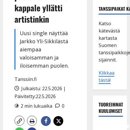
kappale yllätti
TANSSIPAIKAT K
artistinkin
Katso
kätevästä
Uusi single näyttää
kartasta
Jarkko Yli-Sikkilästä
Suomen
aiempaa
tanssipaikkoj
valoisamman ja
sijainnit.
iloisemman puolen.
Klikkaa
Tanssiin.fi
tästä!
Julkaistu: 22.5.2026 |
Päivitetty:22.5.2026
TUOREIMMAT
2 min lukuaika
0
KUULUMISET
Tangokuningatar