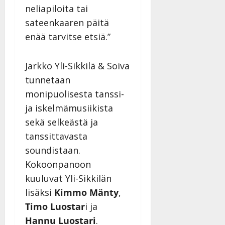
v
Julkaistu:
neliapiloita tai
p
Päivitetty:
K
22.8.2025
i
i
a
|
sateenkaaren päitä
d
a
t
Päivitetty:
e
enää tarvitse etsiä.”
n
r
o
t
i
k
i
…
Jarkko Yli-Sikkilä & Soiva
o
n
”
o
tunnetaan
a
s
Tanssiin.fi
monipuolisesta tanssi-
h
t
ja iskelmämusiikista
ä
Julkaistu:
e
i
20.8.2025
sekä selkeästä ja
Tanssiin.fi
t
|
tanssittavasta
Päivitetty:
ä
Julkaistu:
soundistaan.
ä
17.8.2025
n
Kokoonpanoon
|
–
Päivitetty:
kuuluvat Yli-Sikkilän
D
lisäksi
Kimmo Mänty
,
a
Timo Luostar
i ja
n
n
Hannu Luostari
.