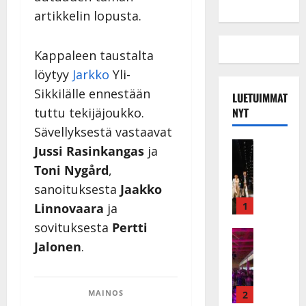
artikkelin lopusta.
Kappaleen taustalta
löytyy
Jarkko
Yli-
Sikkilälle ennestään
LUETUIMMAT
NYT
tuttu tekijäjoukko.
Sävellyksestä vastaavat
Musiikkiv
Jussi Rasinkangas
ja
H
Toni Nygård
,
u
sanoituksesta
Jaakko
i
k
1
Linnovaara
ja
e
sovituksesta
Pertti
a
Keikat ja 
Jalonen
.
I
t
k
h
ä
y
v
v
MAINOS
2