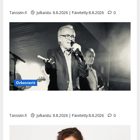
Tangokuningatar Raija Mäntyniemi: matka tyssäsi
Tanssiin.fi
Julkaistu: 8.8.2026 | Päivitetty:8.8.2026
0
Orkesterit
Matti Ruohonen viettää taas synttäreitään täydessä
hiljaisuudessa – tämä on tilanne nyt
Tanssiin.fi
Julkaistu: 8.8.2026 | Päivitetty:8.8.2026
0