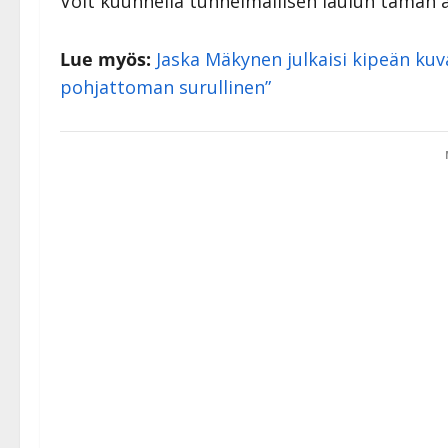
Voit kuunnella tunnelmallisen laulun tämän a
Lue myös:
Jaska Mäkynen julkaisi kipeän kuva
pohjattoman surullinen”