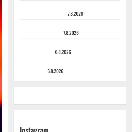
TTK-tähti Anna Hanski rakastaa tanssia – suru
tyttären syövästä painaa
7.8.2026
Maikilta pysäyttävä ulostulo: ”Elämä toi eteeni
sellaisen yllätyksen…”
7.8.2026
Tanssii tähtien kanssa -julkkikset julki: Anna Hanski
liitää tv-parketilla
6.8.2026
Sopiiko Edith Piaf tanssilavalle? Pirttijoki näyttää
mallia – video
6.8.2026
Instagram