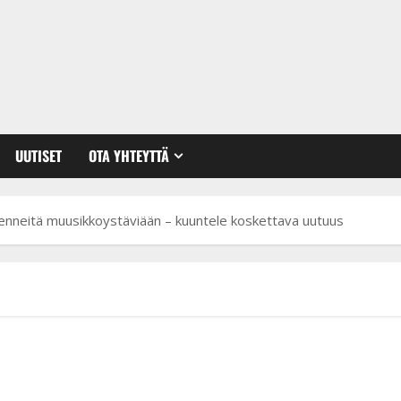
UUTISET
OTA YHTEYTTÄ
nneitä muusikkoystäviään – kuuntele koskettava uutuus