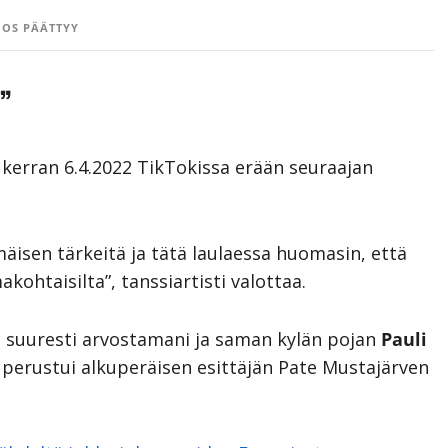
OS PÄÄTTYY
”
 kerran 6.4.2022 TikTokissa erään seuraajan
mäisen tärkeitä ja tätä laulaessa huomasin, että
kohtaisilta”, tanssiartisti valottaa.
n suuresti arvostamani ja saman kylän pojan
Pauli
ä perustui alkuperäisen esittäjän Pate Mustajärven