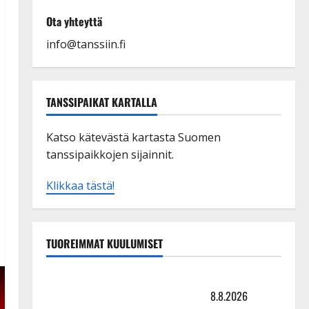
Ota yhteyttä
info@tanssiin.fi
TANSSIPAIKAT KARTALLA
Katso kätevästä kartasta Suomen
tanssipaikkojen sijainnit.
Klikkaa tästä!
TUOREIMMAT KUULUMISET
Matti Ruohonen viettää taas synttäreitään täydessä
hiljaisuudessa – tämä on tilanne nyt
8.8.2026