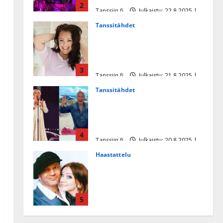
2
Tanssiin.fi
Julkaistu: 22.8.2025 |
Päivitetty:22.8.2025
Tanssitähdet
Heidi Pakarisen ja Mika
Pohjosen tytär kilpailee
missikisoissa
3
Tanssiin.fi
Julkaistu: 21.8.2025 |
Päivitetty:22.8.2025
Tanssitähdet
Tämä Ile Vainion runo Katri
Helenasta paisui hitiksi: ”Voi
tule Katri…”
4
Tanssiin.fi
Julkaistu: 20.8.2025 |
Päivitetty:22.8.2025
Haastattelu
Huikea rakkaustarina!
Dimitri Keiski ja Katja
juhlivat pian tinahäitään –
5
Dannylle iso kiitos
Tanssiin.fi
Julkaistu: 27.4.2025 |