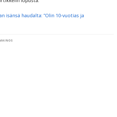
rtikkelin lopusta.
n isänsä haudalta: ”Olin 10-vuotias ja
MAINOS