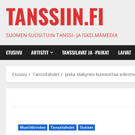
TANSSIIN.FI
SUOMEN SUOSITUIN TANSSI- JA ISKELMÄMEDIA
ETUSIVU
ARTISTIT
TANSSILAVAT JA -PAIKAT
LAIVAT
Etusivu
Tanssitähdet
Jaska Mäkynen kunnioittaa edesme
Musiikkivideo
Tanssitähdet
Uutiset