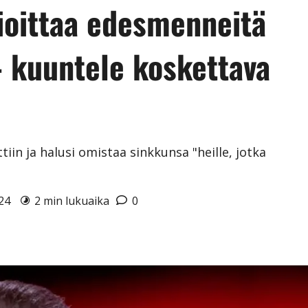
oittaa edesmenneitä
 kuuntele koskettava
iin ja halusi omistaa sinkkunsa "heille, jotka
024
2 min lukuaika
0