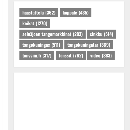
Päivitetty:27.4.2025
haastattelu
(362)
kappale
(435)
keikat
(1270)
seinäjoen tangomarkkinat
(283)
sinkku
(514)
tangokuningas
(511)
tangokuningatar
(369)
tanssiin.fi
(317)
tanssit
(762)
video
(383)