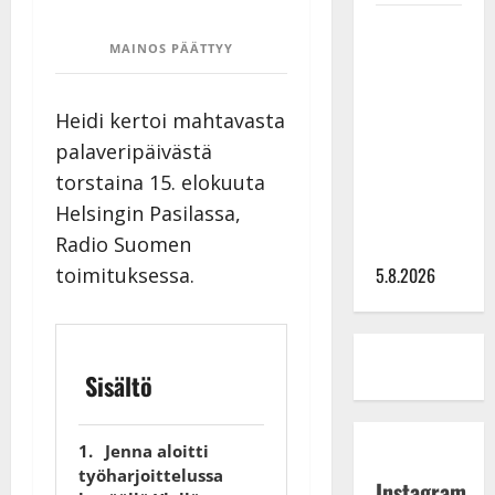
Leif
MAINOS PÄÄTTYY
Lindeman
levytti:
”Kuvaa
Heidi kertoi mahtavasta
osuvasti
palaveripäivästä
uraani
torstaina 15. elokuuta
pikkupojasta
Helsingin Pasilassa,
näihin
Radio Suomen
päiviin”
toimituksessa.
5.8.2026
Sisältö
Jenna aloitti
työharjoittelussa
Instagram