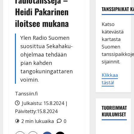
Heidi Pakarinen
TANSSIPAIKAT K
iloitsee mukana
Katso
kätevästä
Ylen Radio Suomen
kartasta
suosittua Sekahaku-
Suomen
ohjelmaa tehdään
tanssipaikkoj
sijainnit.
pian kahden
tangokuningattaren
Klikkaa
voimin.
tästä!
Tanssiin.fi
Julkaistu: 15.8.2024 |
TUOREIMMAT
Päivitetty:15.8.2024
KUULUMISET
2 min lukuaika
0
TTK-tähti