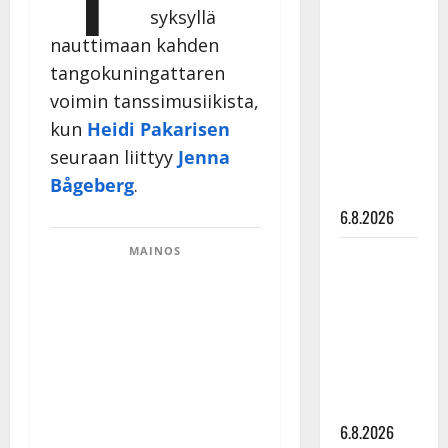
syksyllä
Tanssii
tähtien
nauttimaan kahden
kanssa -
tangokuningattaren
julkkikset
voimin tanssimusiikista,
julki: Anna
kun
Heidi Pakarisen
Hanski
seuraan liittyy
Jenna
liitää tv-
Bågeberg
.
parketilla
6.8.2026
MAINOS
Sopiiko
Edith Piaf
tanssilavalle?
Pirttijoki
näyttää
mallia –
video
6.8.2026