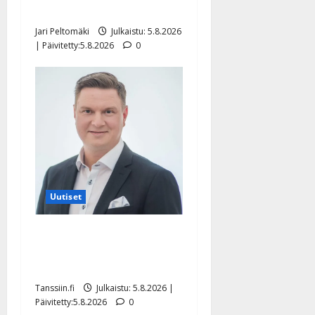
pikkupojasta näihin päiviin”
Jari Peltomäki
Julkaistu: 5.8.2026
| Päivitetty:5.8.2026
0
Uutiset
Jukka Hallikainen, 50,
liikuttuu lapsenlapsistaan –
uusi laulu koskettaa syvältä
Tanssiin.fi
Julkaistu: 5.8.2026 |
Päivitetty:5.8.2026
0