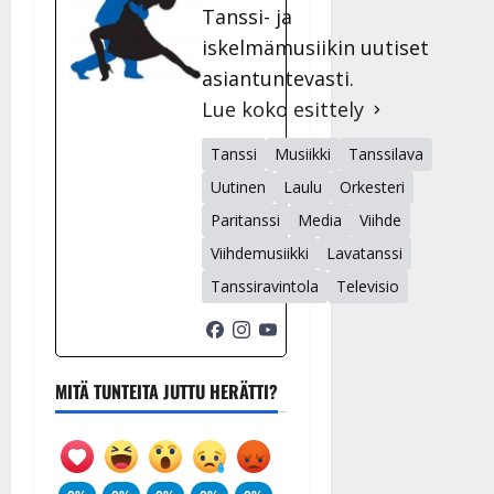
Tanssi- ja
iskelmämusiikin uutiset
asiantuntevasti.
Lue koko esittely
Tanssi
Musiikki
Tanssilava
Uutinen
Laulu
Orkesteri
Paritanssi
Media
Viihde
Viihdemusiikki
Lavatanssi
Tanssiravintola
Televisio
MITÄ TUNTEITA JUTTU HERÄTTI?