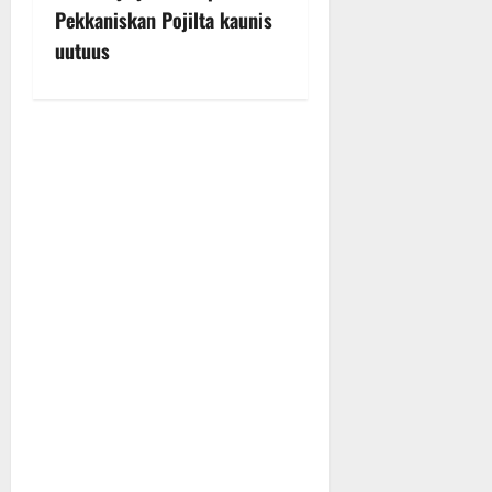
Pekkaniskan Pojilta kaunis
a
uutuus
v
i
g
a
t
i
o
n