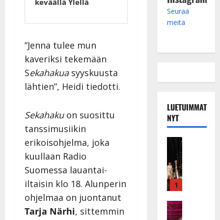
keväällä Ylellä
Seuraa
meitä
”Jenna tulee mun
kaveriksi tekemään
S
ekahakua
syyskuusta
lähtien”, Heidi tiedotti.
LUETUIMMAT
Sekahaku
on suosittu
NYT
tanssimusiikin
erikoisohjelma, joka
Musiikkiv
H
kuullaan Radio
u
Suomessa lauantai-
i
iltaisin klo 18. Alunperin
k
1
e
ohjelmaa on juontanut
a
Keikat ja 
Tarja Närhi
, sittemmin
I
t