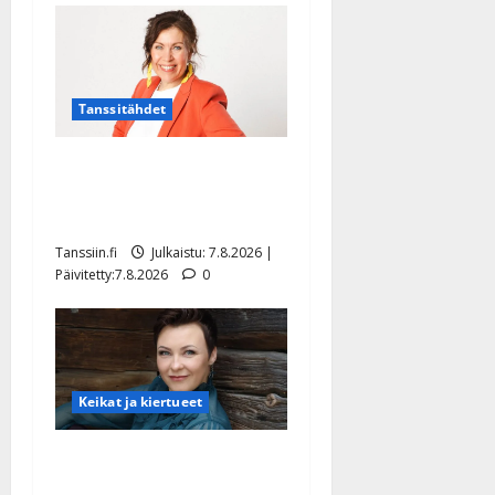
Tanssitähdet
TTK-tähti Anna Hanski
rakastaa tanssia – suru
tyttären syövästä painaa
Tanssiin.fi
Julkaistu: 7.8.2026 |
Päivitetty:7.8.2026
0
Keikat ja kiertueet
Maikilta pysäyttävä
ulostulo: ”Elämä toi eteeni