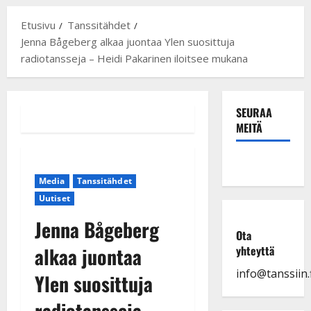
Etusivu
Tanssitähdet
Jenna Bågeberg alkaa juontaa Ylen suosittuja
radiotansseja – Heidi Pakarinen iloitsee mukana
SEURAA
MEITÄ
Media
Tanssitähdet
Uutiset
Jenna Bågeberg
Ota
alkaa juontaa
yhteyttä
info@tanssiin.f
Ylen suosittuja
radiotansseja –