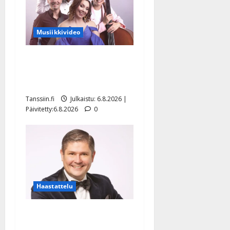
Musiikkivideo
Sopiiko Edith Piaf
tanssilavalle? Pirttijoki
näyttää mallia – video
Tanssiin.fi
Julkaistu: 6.8.2026 |
Päivitetty:6.8.2026
0
Haastattelu
Leif Lindeman levytti:
”Kuvaa osuvasti uraani