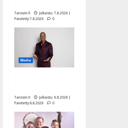
sellaisen yllätyksen…”
Tanssiin.fi
Julkaistu: 7.8.2026 |
Päivitetty:7.8.2026
0
Media
Tanssii tähtien kanssa -
julkkikset julki: Anna
Hanski liitää tv-parketilla
Tanssiin.fi
Julkaistu: 6.8.2026 |
Päivitetty:6.8.2026
0