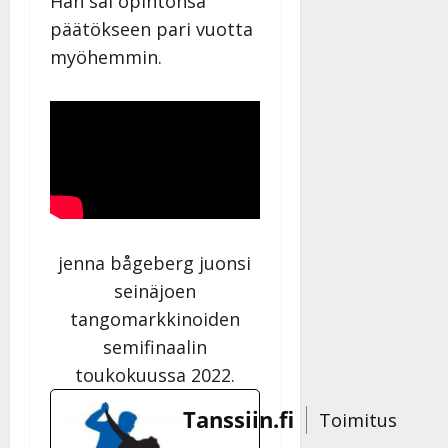
Hän sai opintonsa
päätökseen pari vuotta
myöhemmin.
jenna bågeberg juonsi
seinäjoen
tangomarkkinoiden
semifinaalin
toukokuussa 2022.
Tanssiin.fi
Toimitus