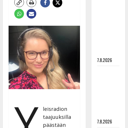
Anna
Hanski
rakastaa
tanssia –
suru
tyttären
syövästä
painaa
7.8.2026
Maikilta
pysäyttävä
ulostulo:
”Elämä toi
Y
eteeni
sellaisen
leisradion
yllätyksen…”
taajuuksilla
7.8.2026
päästään