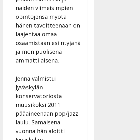
näiden viimeisimpien
opintojensa myötä
hänen tavoitteenaan on
laajentaa omaa
osaamistaan esiintyjänä
ja monipuolisena
ammattilaisena.
Jenna valmistui
Jyväskylän
konservatoriosta
muusikoksi 2011
pääaineenaan pop/jazz-
laulu. Samaisena
vuonna hän aloitti
Jyväskylän