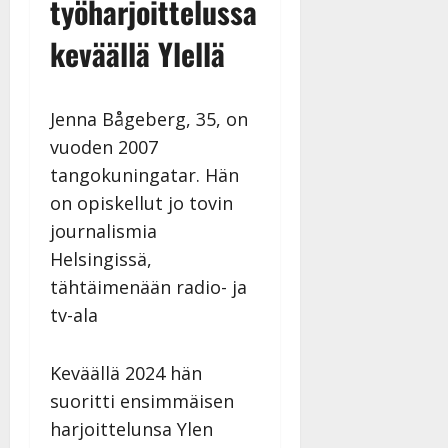
työharjoittelussa
|
Päivitetty:
keväällä Ylellä
Jenna Bågeberg, 35, on
vuoden 2007
tangokuningatar. Hän
on opiskellut jo tovin
journalismia
Helsingissä,
tähtäimenään radio- ja
tv-ala
Keväällä 2024 hän
suoritti ensimmäisen
harjoittelunsa Ylen