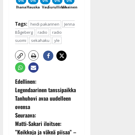
0%
0%
0%
0%
0%
Ihana
Hauska
Vau
Surullinen
Vihainen
Tags:
heidi pakarinen
Jenna
Bågeberg
radio
radio
suomi
sekahaku
yle
P
Edellinen:
Legendaarinen tanssipaikka
o
Tanhuhovi avaa uudelleen
s
ovensa
Seuraava:
t
Matti-Sakari iloitsee:
n
”Keikkoja ja väkeä piisaa” –