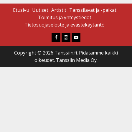
Etusivu
Uutiset
Artistit
Tanssilavat ja -paikat
Toimitus ja yhteystiedot
Tietosuojaseloste ja evästekäytäntö
Faceboook
Instagram
Youtube
Copyright © 2026 Tanssiin.fi. Pidätämme kaikki
oikeudet. Tanssiin Media Oy.