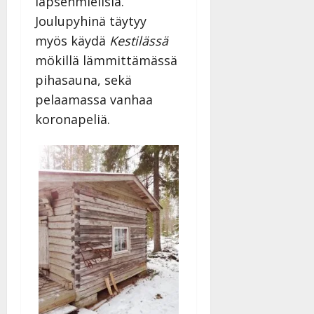
lapsenmielisiä.
Joulupyhinä täytyy
myös käydä
Kestilässä
mökillä lämmittämässä
pihasauna, sekä
pelaamassa vanhaa
koronapeliä.