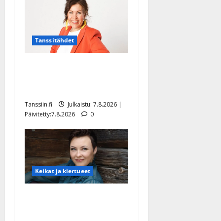
Tanssitähdet
TTK-tähti Anna Hanski
rakastaa tanssia – suru
tyttären syövästä painaa
Tanssiin.fi
Julkaistu: 7.8.2026 |
Päivitetty:7.8.2026
0
Keikat ja kiertueet
Maikilta pysäyttävä
ulostulo: ”Elämä toi eteeni