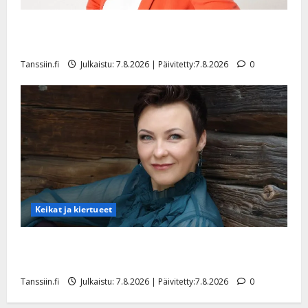
TTK-tähti Anna Hanski rakastaa tanssia – suru
tyttären syövästä painaa
Tanssiin.fi
Julkaistu: 7.8.2026 | Päivitetty:7.8.2026
0
Keikat ja kiertueet
Maikilta pysäyttävä ulostulo: ”Elämä toi eteeni
sellaisen yllätyksen…”
Tanssiin.fi
Julkaistu: 7.8.2026 | Päivitetty:7.8.2026
0