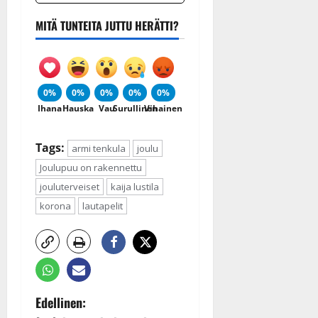
MITÄ TUNTEITA JUTTU HERÄTTI?
0%
0%
0%
0%
0%
Ihana
Hauska
Vau
Surullinen
Vihainen
Tags:
armi tenkula
joulu
Joulupuu on rakennettu
jouluterveiset
kaija lustila
korona
lautapelit
P
Edellinen: