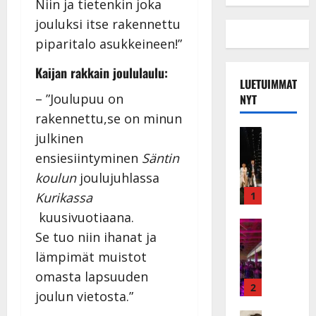
Niin ja tietenkin joka
jouluksi itse rakennettu
piparitalo asukkeineen!”
Kaijan rakkain joululaulu:
LUETUIMMAT
– ”Joulupuu on
NYT
rakennettu,se on minun
Musiikkiv
julkinen
H
ensiesiintyminen
Säntin
u
koulun
joulujuhlassa
i
k
1
Kurikassa
e
kuusivuotiaana.
a
Keikat ja 
Se tuo niin ihanat ja
I
t
k
h
lämpimät muistot
ä
y
omasta lapsuuden
v
v
2
joulun vietosta.”
ä
ä
Tanssitäh