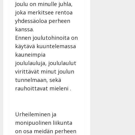
l
Joulu on minulle juhla,
l
joka merkitsee rentoa
e
yhdessäoloa perheen
i
s
kanssa.
o
Ennen joulutohinoita on
k
käytävä kuuntelemassa
i
kauneimpia
i
t
joululauluja, joululaulut
o
virittävät minut joulun
s
tunnelmaan, sekä
Tanssiin.fi
rauhoittavat mieleni .
Julkaistu:
27.4.2025
|
Päivitetty:
Urheileminen ja
monipuolinen liikunta
on osa meidän perheen