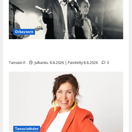
Orkesterit
Matti Ruohonen viettää taas synttäreitään täydessä
hiljaisuudessa – tämä on tilanne nyt
Tanssiin.fi
Julkaistu: 8.8.2026 | Päivitetty:8.8.2026
0
Tanssitähdet