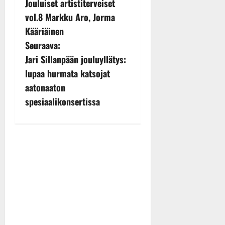
Jouluiset artistiterveiset
o
vol.8 Markku Aro, Jorma
s
Kääriäinen
Seuraava:
t
Jari Sillanpään jouluyllätys:
n
lupaa hurmata katsojat
aatonaaton
a
spesiaalikonsertissa
v
i
g
a
t
i