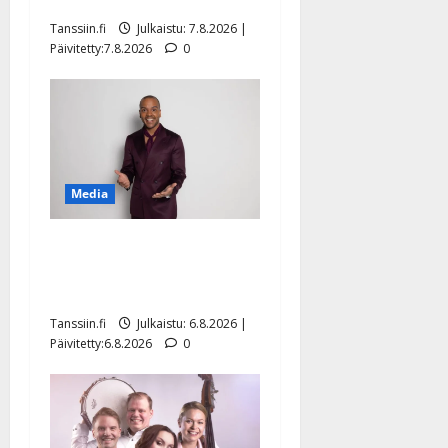
sellaisen yllätyksen…”
Tanssiin.fi
Julkaistu: 7.8.2026 |
Päivitetty:7.8.2026
0
Media
Tanssii tähtien kanssa -
julkkikset julki: Anna
Hanski liitää tv-parketilla
Tanssiin.fi
Julkaistu: 6.8.2026 |
Päivitetty:6.8.2026
0