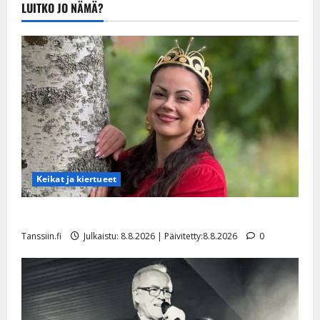
LUITKO JO NÄMÄ?
20.8.2025 |
Päivitetty:22.8.2025
Keikat ja kiertueet
Tangokuningatar Raija Mäntyniemi: matka tyssäsi
Tanssiin.fi
Julkaistu: 8.8.2026 | Päivitetty:8.8.2026
0