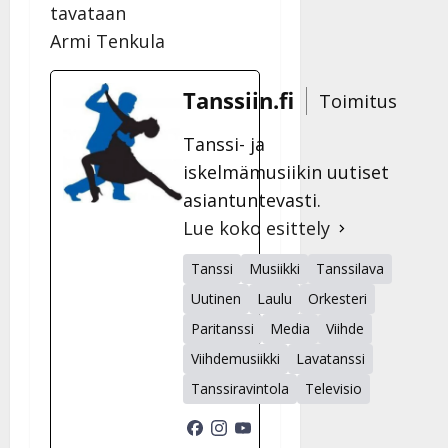
tavataan
Armi Tenkula
Tanssiin.fi
Toimitus
Tanssi- ja
iskelmämusiikin uutiset
asiantuntevasti.
Lue koko esittely
Tanssi
Musiikki
Tanssilava
Uutinen
Laulu
Orkesteri
Paritanssi
Media
Viihde
Viihdemusiikki
Lavatanssi
Tanssiravintola
Televisio