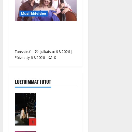
Musiikkivideo
Sopiiko Edith Piaf
tanssilavalle? Pirttijoki
näyttää mallia – video
Tanssiin.fi
Julkaistu: 6.8.2026 |
Päivitetty:6.8.2026
0
LUETUIMMAT JUTUT
Huikeat
hyvästit!
Tommi
saatteli
Katri
1
Helenan