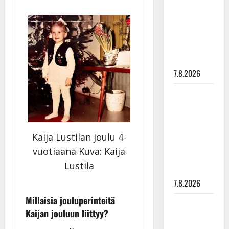
tanssia –
suru
tyttären
syövästä
painaa
7.8.2026
Maikilta
pysäyttävä
ulostulo:
”Elämä toi
Kaija Lustilan joulu 4-
eteeni
vuotiaana Kuva: Kaija
sellaisen
Lustila
yllätyksen…”
7.8.2026
Millaisia jouluperinteitä
Tanssii
Kaijan
jouluun liittyy?
tähtien
kanssa -