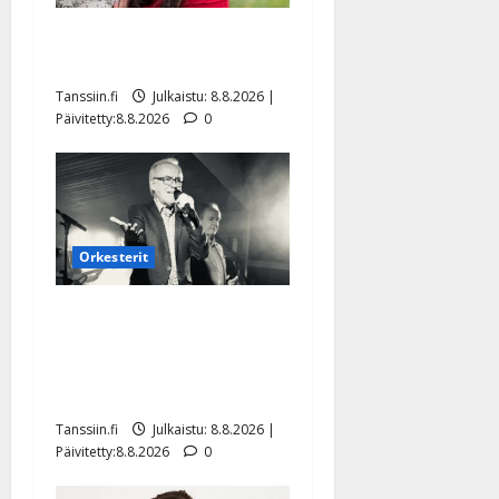
Tangokuningatar Raija
Mäntyniemi: matka tyssäsi
Tanssiin.fi
Julkaistu: 8.8.2026 |
Päivitetty:8.8.2026
0
Orkesterit
Matti Ruohonen viettää taas
synttäreitään täydessä
hiljaisuudessa – tämä on
tilanne nyt
Tanssiin.fi
Julkaistu: 8.8.2026 |
Päivitetty:8.8.2026
0