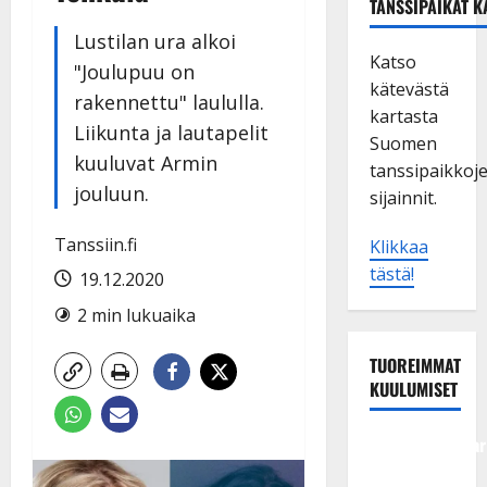
TANSSIPAIKAT K
Lustilan ura alkoi
Katso
"Joulupuu on
kätevästä
rakennettu" laululla.
kartasta
Liikunta ja lautapelit
Suomen
kuuluvat Armin
tanssipaikkoj
jouluun.
sijainnit.
Tanssiin.fi
Klikkaa
tästä!
19.12.2020
2 min lukuaika
TUOREIMMAT
KUULUMISET
Tangokuningatar
Raija