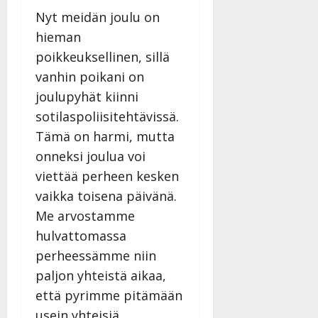
Nyt meidän joulu on
hieman
poikkeuksellinen, sillä
vanhin poikani on
joulupyhät kiinni
sotilaspoliisitehtävissä.
Tämä on harmi, mutta
onneksi joulua voi
viettää perheen kesken
vaikka toisena päivänä.
Me arvostamme
hulvattomassa
perheessämme niin
paljon yhteistä aikaa,
että pyrimme pitämään
usein yhteisiä