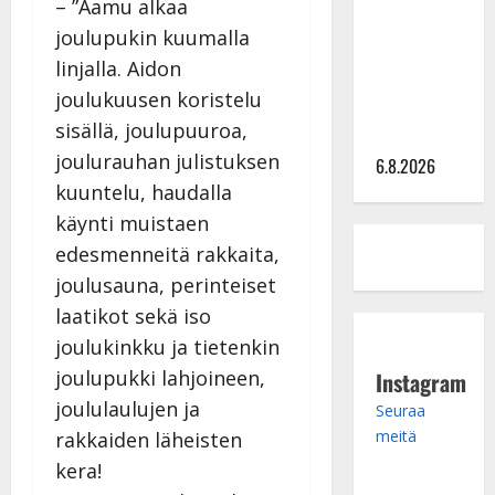
– ”Aamu alkaa
julkkikset
joulupukin kuumalla
julki: Anna
linjalla. Aidon
Hanski
joulukuusen koristelu
liitää tv-
sisällä, joulupuuroa,
parketilla
joulurauhan julistuksen
6.8.2026
kuuntelu, haudalla
käynti muistaen
edesmenneitä rakkaita,
joulusauna, perinteiset
laatikot sekä iso
joulukinkku ja tietenkin
joulupukki lahjoineen,
Instagram
joululaulujen ja
Seuraa
meitä
rakkaiden läheisten
kera!