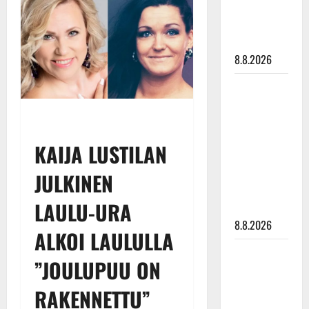
Mäntyniemi:
matka
tyssäsi
8.8.2026
Matti
Ruohonen
viettää taas
synttäreitään
KAIJA LUSTILAN
täydessä
hiljaisuudessa
JULKINEN
– tämä on
LAULU-URA
tilanne nyt
8.8.2026
ALKOI LAULULLA
TTK-tähti
”JOULUPUU ON
Anna
Hanski
RAKENNETTU”
rakastaa