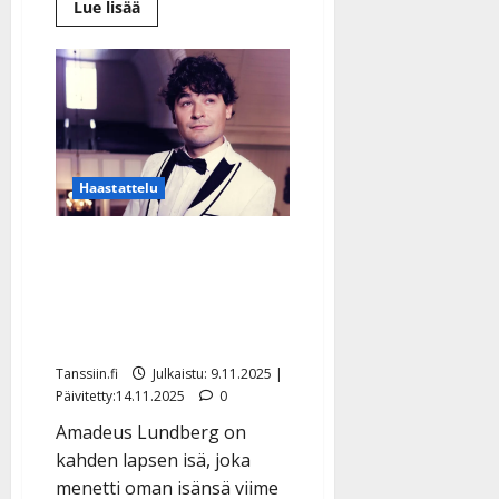
Lue
Lue lisää
lisää
aiheesta
Lasse
Norres
on
kuollut
–
lääkärin
raskas
ennustus
joulusta
Haastattelu
piti
paikkansa
Amadeus Lundberg:
tunteikas isänpäivä –
koskettaa
kirkkokonserteissa
Tanssiin.fi
Julkaistu: 9.11.2025 |
Päivitetty:14.11.2025
0
Amadeus Lundberg on
kahden lapsen isä, joka
menetti oman isänsä viime