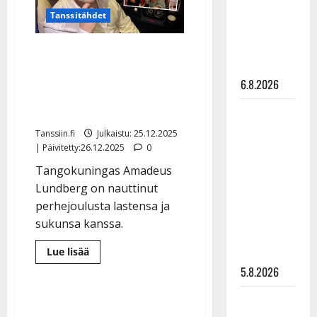
Pirttijoki
Tanssitähdet
näyttää
mallia –
Amadeus Lundberg
video
julkaisi harvinaisen
6.8.2026
perhekuvan – äidin mies
on tunnettu muusikko
Leif
Lindeman
Tanssiin.fi
Julkaistu: 25.12.2025
levytti:
| Päivitetty:26.12.2025
0
”Kuvaa
Tangokuningas Amadeus
osuvasti
Lundberg on nauttinut
uraani
perhejoulusta lastensa ja
pikkupojasta
sukunsa kanssa.
näihin
Lue
Lue lisää
päiviin”
lisää
5.8.2026
aiheesta
Amadeus
Lundberg
Jukka
julkaisi
harvinaisen