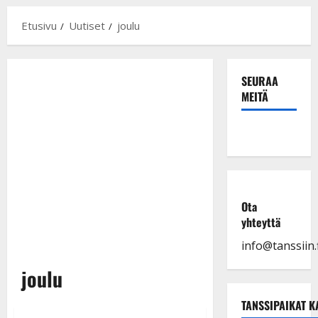
Etusivu
Uutiset
joulu
SEURAA
MEITÄ
Ota
yhteyttä
info@tanssiin.f
joulu
TANSSIPAIKAT K