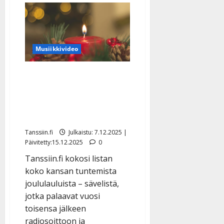
Arja
Korisevan
jouluilo:
saa
lapset
ja
isovanhemmat
Musiikkivideo
kotiin
–
kuuntele
Nämä iskelmätähtien
uutuuslaulu
joululaulut hurmaavat
vuodesta toiseen – 15
suosikkia
Tanssiin.fi
Julkaistu: 7.12.2025 |
Päivitetty:15.12.2025
0
Tanssiin.fi kokosi listan
koko kansan tuntemista
joululauluista – sävelistä,
jotka palaavat vuosi
toisensa jälkeen
radiosoittoon ja