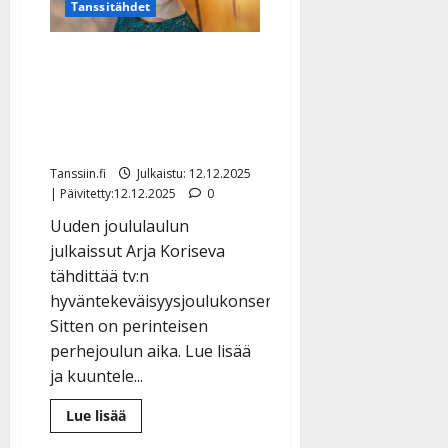
alkoi
Tanssitähdet
jo
35
vuotta
Arja Korisevan jouluilo:
sitten
Tenavatähdestä
saa lapset ja
isovanhemmat kotiin –
kuuntele uutuuslaulu
Tanssiin.fi
Julkaistu: 12.12.2025
| Päivitetty:12.12.2025
0
Uuden joululaulun
julkaissut Arja Koriseva
tähdittää tv:n
hyväntekeväisyysjoulukonserttia.
Sitten on perinteisen
perhejoulun aika. Lue lisää
ja kuuntele...
Lue
Lue lisää
lisää
aiheesta