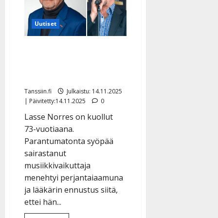
Uutiset
Lasse Norres on kuollut –
lääkärin raskas ennustus
joulusta piti paikkansa
Tanssiin.fi
Julkaistu: 14.11.2025
| Päivitetty:14.11.2025
0
Lasse Norres on kuollut
73-vuotiaana.
Parantumatonta syöpää
sairastanut
musiikkivaikuttaja
menehtyi perjantaiaamuna
ja lääkärin ennustus siitä,
ettei hän...