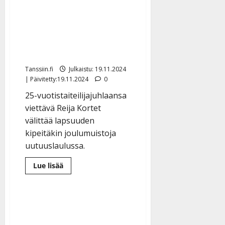
Reija Kortet muistelee
laulaen: lapsuusjoulut
eivät aina olleet kultaisia
ja kauniita
Tanssiin.fi
Julkaistu: 19.11.2024
| Päivitetty:19.11.2024
0
25-vuotistaiteilijajuhlaansa
viettävä Reija Kortet
välittää lapsuuden
kipeitäkin joulumuistoja
uutuuslaulussa.
Lue
Lue lisää
lisää
aiheesta
Reija
Kortet
muistelee
laulaen:
lapsuusjoulut
eivät