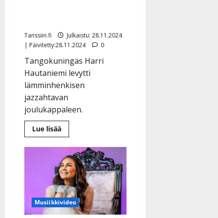
joululaulun: ”Syntyi kuin
itsestään”
Tanssiin.fi
Julkaistu: 28.11.2024
| Päivitetty:28.11.2024
0
Tangokuningas Harri
Hautaniemi levytti
lämminhenkisen
jazzahtavan
joulukappaleen.
Lue
Lue lisää
lisää
aiheesta
Harri
Hautaniemi
sävelsi
jenkkihenkisen
joululaulun:
”Syntyi
kuin
itsestään”
Musiikkivideo