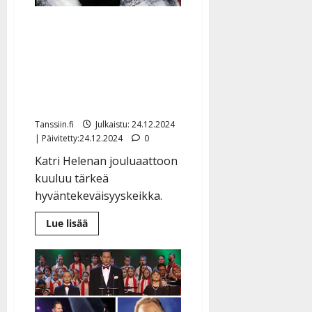
Katri Helena yllättää:
esiintyy Hurstin
yksinäisten ja
vähävaraisten
joulujuhlassa
Tanssiin.fi
Julkaistu: 24.12.2024
| Päivitetty:24.12.2024
0
Katri Helenan jouluaattoon
kuuluu tärkeä
hyväntekeväisyyskeikka.
Lue
Lue lisää
lisää
aiheesta
Katri
Helena
yllättää:
esiintyy
Hurstin
yksinäisten
ja