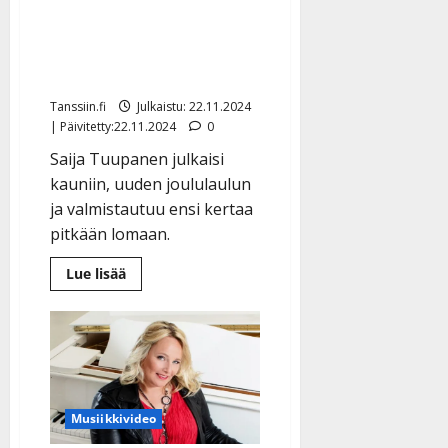
Saija Tuupanen viettää
joulun Tuupovaarassa –
jää pitkälle keikkatauolle
Tanssiin.fi
Julkaistu: 22.11.2024
| Päivitetty:22.11.2024
0
Saija Tuupanen julkaisi
kauniin, uuden joululaulun
ja valmistautuu ensi kertaa
pitkään lomaan.
Lue
Lue lisää
lisää
aiheesta
Saija
Tuupanen
viettää
joulun
Tuupovaarassa
–
jää
pitkälle
Musiikkivideo
keikkatauolle