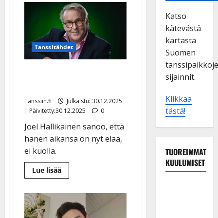
Katso
kätevästä
kartasta
Tanssitähdet
Suomen
tanssipaikkoj
Joel Hallikainen, 64, myi
sijainnit.
ruumisarkkunsa – kuva
Klikkaa
Tanssiin.fi
Julkaistu: 30.12.2025
tästä!
| Päivitetty:30.12.2025
0
Joel Hallikainen sanoo, että
hänen aikansa on nyt elää,
ei kuolla.
TUOREIMMAT
KUULUMISET
Lue
Lue lisää
lisää
aiheesta
Maikilta
Joel
Hallikainen,
pysäyttävä
64,
myi
ulostulo:
ruumisarkkunsa