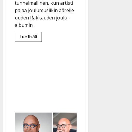
tunnelmallinen, kun artisti
palaa joulumusiikin äärelle
uuden Rakkauden joulu -
albumin...
Lue
Lue lisää
lisää
aiheesta
Antti
Railio
julkaisi
uuden
Rakkauden
joulu
-
albumin
ja
lähtee
24
konsertin
kiertueelle