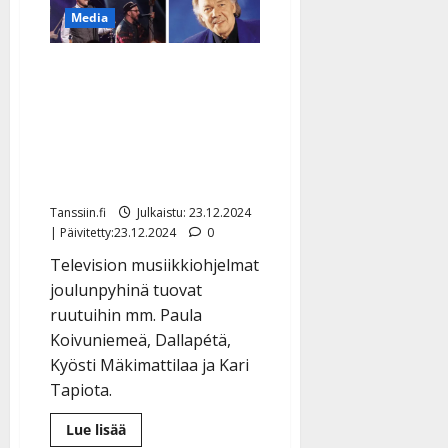
vähävaraisten
Media
joulujuhlassa
Tapani Kansa laulaa
lastensa kanssa – tv:n
joulutähtinä myös Kari
Tapio ja Kyösti: katso
jättilistaus
Tanssiin.fi
Julkaistu: 23.12.2024
| Päivitetty:23.12.2024
0
Television musiikkiohjelmat
joulunpyhinä tuovat
ruutuihin mm. Paula
Koivuniemeä, Dallapétä,
Kyösti Mäkimattilaa ja Kari
Tapiota.
Lue
Lue lisää
lisää