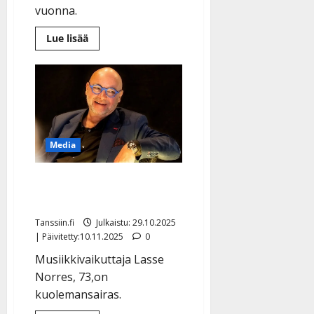
vuonna.
Lue
Lue lisää
lisää
aiheesta
Amadeus
Lundberg:
tunteikas
isänpäivä
–
koskettaa
kirkkokonserteissa
Media
HS: Syöpäsairas Lasse
Norres ei näe enää joulua
Tanssiin.fi
Julkaistu: 29.10.2025
| Päivitetty:10.11.2025
0
Musiikkivaikuttaja Lasse
Norres, 73,on
kuolemansairas.