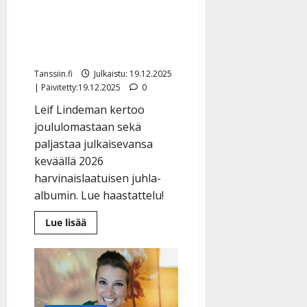
juhlalevyn – ura alkoi jo
35 vuotta sitten
Tenavatähdestä
Tanssiin.fi
Julkaistu: 19.12.2025
| Päivitetty:19.12.2025
0
Leif Lindeman kertoo
joululomastaan sekä
paljastaa julkaisevansa
keväällä 2026
harvinaislaatuisen juhla-
albumin. Lue haastattelu!
Lue
Lue lisää
lisää
aiheesta
Leif
Lindeman
tekee
juhlalevyn
–
ura