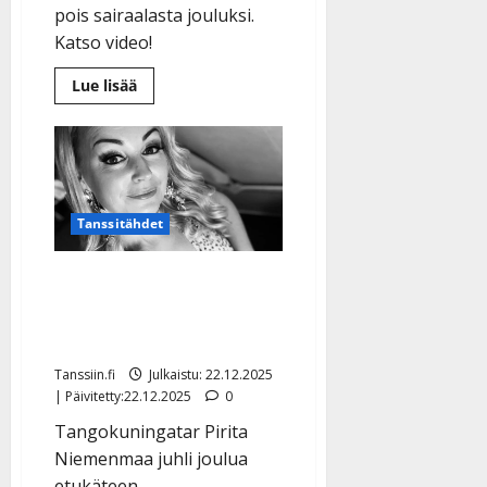
y
pois sairaalasta jouluksi.
l
Katso video!
l
e
Lue
Lue lisää
lisää
i
aiheesta
Synkkä
s
uutinen:
o
Jorma-
pappa,
k
90,
i
kaatui
–
Tanssitähdet
i
joulu
t
sairaalassa
o
Sinkkukuningatar Pirita
s
Niemenmaa vietti jo
Tanssiin.fi
joulun – tässä syy
Julkaistu:
Tanssiin.fi
Julkaistu: 22.12.2025
27.4.2025
| Päivitetty:22.12.2025
0
|
Tangokuningatar Pirita
Päivitetty:
Niemenmaa juhli joulua
etukäteen.