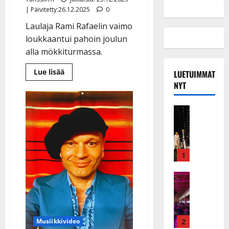
| Päivitetty:26.12.2025
0
Laulaja Rami Rafaelin vaimo
loukkaantui pahoin joulun
alla mökkiturmassa.
Lue
Lue lisää
LUETUIMMAT
lisää
NYT
aiheesta
Tangoprinssi
Rami
Rafaelin
Musiikkiv
musta
H
joulu:
vaimo
u
kiidätettiin
i
sairaalaan
k
1
e
a
Keikat ja 
I
t
k
h
ä
y
v
v
Musiikkivideo
2