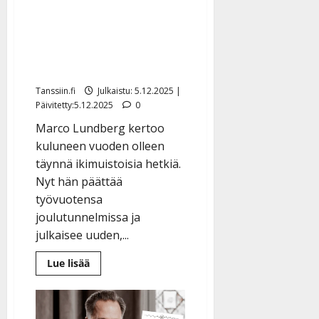
Tangokuningas Marco
Lundberg summaa vahvan
vuotensa – kiittää
kauniilla joululaululla
Tanssiin.fi
Julkaistu: 5.12.2025 |
Päivitetty:5.12.2025
0
Marco Lundberg kertoo
kuluneen vuoden olleen
täynnä ikimuistoisia hetkiä.
Nyt hän päättää
työvuotensa
joulutunnelmissa ja
julkaisee uuden,...
Lue
Lue lisää
lisää
aiheesta
Tangokuningas
Marco
Lundberg