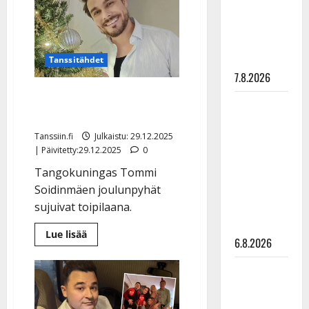
”Elämä toi
–
kuva
eteeni
sellaisen
yllätyksen…”
Tanssitähdet
7.8.2026
Tommi Soidinmäki
Tanssii
loukkaantui
tähtien
Tanssiin.fi
Julkaistu: 29.12.2025
kanssa -
| Päivitetty:29.12.2025
0
julkkikset
Tangokuningas Tommi
julki: Anna
Soidinmäen joulunpyhät
Hanski
sujuivat toipilaana.
liitää tv-
parketilla
Lue
Lue lisää
6.8.2026
lisää
aiheesta
Tommi
Sopiiko
Soidinmäki
loukkaantui
Edith Piaf
tanssilavalle?