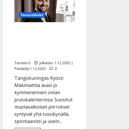
summaa
vahvan
vuotensa
–
Tanssitähdet
kiittää
kauniilla
joululaululla
Kyösti Mäkimattilan
joulukalenteri täyttää
tasavuosia – näin pidetyt
piirrokset syntyvät
Tanssiin.fi
Julkaistu: 1.12.2025 |
Päivitetty:1.12.2025
0
Tangokuningas Kyösti
Mäkimattila avasi jo
kymmenennen oman
joulukalenterinsa. Suositut
mustavalkoiset piirrokset
syntyvät yhä tussikynällä,
spontaanisti ja usein...