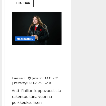
Lue
Lue lisää
lisää
aiheesta
Kyösti
Mäkimattilan
joulukalenteri
täyttää
tasavuosia
–
näin
pidetyt
Haastattelu
piirrokset
syntyvät
Antti Railio julkaisi uuden
Rakkauden joulu -albumin
ja lähtee 24 konsertin
kiertueelle
Tanssiin.fi
Julkaistu: 14.11.2025
| Päivitetty:15.11.2025
0
Antti Railion loppuvuodesta
rakentuu tänä vuonna
poikkeuksellisen