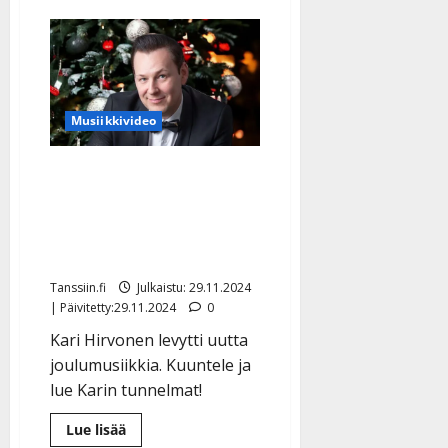
aiheesta
Tapani
Kansa
laulaa
lastensa
kanssa
–
tv:n
joulutähtinä
Musiikkivideo
myös
Kari
Tapio
Kari Hirvonen vie laulaen
ja
Kyösti:
lapsuusjoulujen
katso
jättilistaus
tunnelmaan: ”Todella
kaunis kappale”
Tanssiin.fi
Julkaistu: 29.11.2024
| Päivitetty:29.11.2024
0
Kari Hirvonen levytti uutta
joulumusiikkia. Kuuntele ja
lue Karin tunnelmat!
Lue
Lue lisää
lisää