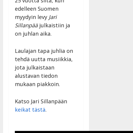
25 vuotta siitä, kun
edelleen Suomen
myydyin levy
Jari
Sillanpää
julkaistiin ja
on juhlan aika.
Laulajan tapa juhlia on
tehdä uutta musiikkia,
jota julkaistaan
alustavan tiedon
mukaan piakkoin.
Katso Jari Sillanpään
keikat tästä
.