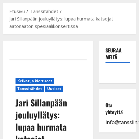
Etusivu
Tanssitähdet
Jari Sillanpään jouluyllätys: lupaa hurmata katsojat
aatonaaton spesiaalikonsertissa
SEURAA
MEITÄ
Keikat ja kiertueet
Tanssitähdet
Uutiset
Jari Sillanpään
Ota
jouluyllätys:
yhteyttä
info@tanssiin.f
lupaa hurmata
katsojat