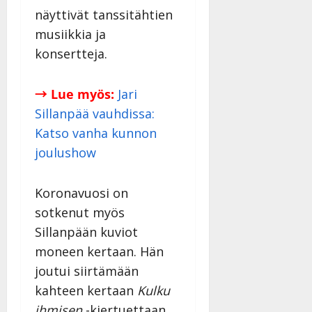
näyttivät tanssitähtien
musiikkia ja
konsertteja.
→ Lue myös:
Jari
Sillanpää vauhdissa:
Katso vanha kunnon
joulushow
Koronavuosi on
sotkenut myös
Sillanpään kuviot
moneen kertaan. Hän
joutui siirtämään
kahteen kertaan
Kulku
ihmisen
-kiertuettaan.