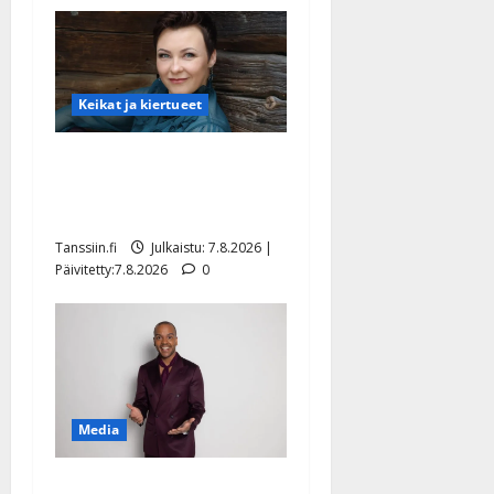
Keikat ja kiertueet
Maikilta pysäyttävä
ulostulo: ”Elämä toi eteeni
sellaisen yllätyksen…”
Tanssiin.fi
Julkaistu: 7.8.2026 |
Päivitetty:7.8.2026
0
Media
Tanssii tähtien kanssa -