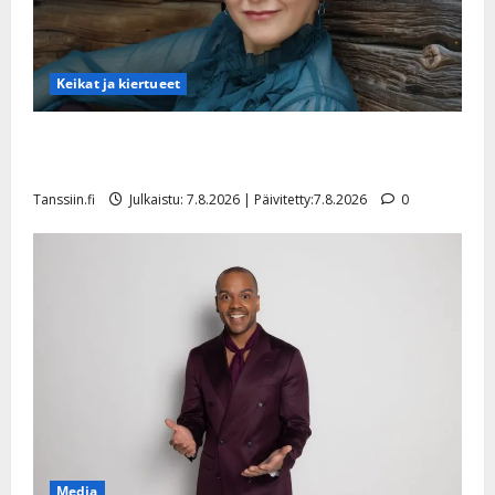
Keikat ja kiertueet
Maikilta pysäyttävä ulostulo: ”Elämä toi eteeni
sellaisen yllätyksen…”
Tanssiin.fi
Julkaistu: 7.8.2026 | Päivitetty:7.8.2026
0
Media