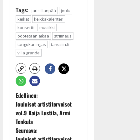
Tags:
jari sillanpää
joulu
keikat
keikkakalenteri
konsertti
musiikki
odotetaan aikaa
striimaus
tangokuningas
tanssiin.fi
villa grande
P
Edellinen:
Jouluiset artistiterveiset
o
vol.9 Kaija Lustila, Armi
s
Tenkula
Seuraava:
t
Jouluiset artistiterveiset