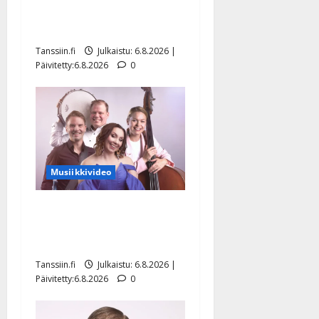
julkkikset julki: Anna
Hanski liitää tv-parketilla
Tanssiin.fi
Julkaistu: 6.8.2026 |
Päivitetty:6.8.2026
0
Musiikkivideo
Sopiiko Edith Piaf
tanssilavalle? Pirttijoki
näyttää mallia – video
Tanssiin.fi
Julkaistu: 6.8.2026 |
Päivitetty:6.8.2026
0