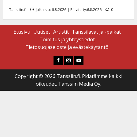
mallia – video
Tanssiin.fi
Julkaistu: 6.8.2026 | Päivitetty:6.8.2026
0
Etusivu
Uutiset
Artistit
Tanssilavat ja -paikat
Toimitus ja yhteystiedot
Tietosuojaseloste ja evästekäytäntö
Faceboook
Instagram
Youtube
Copyright © 2026 Tanssiin.fi. Pidätämme kaikki
oikeudet. Tanssiin Media Oy.