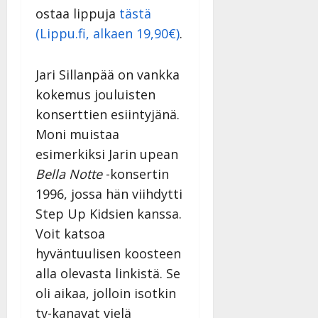
Päivitetty:22.8.2025
y
-
ostaa lippuja
tästä
l
j
(Lippu.fi, alkaen 19,90€)
.
l
a
e
v
i
i
Jari Sillanpää on vankka
s
d
kokemus jouluisten
o
e
konserttien esiintyjänä.
k
o
i
k
Moni muistaa
i
o
esimerkiksi Jarin upean
t
o
Bella Notte
-konsertin
o
s
1996, jossa hän viihdytti
s
t
e
Step Up Kidsien kanssa.
Tanssiin.fi
Tanssiin.fi
Voit katsoa
Julkaistu:
hyväntuulisen koosteen
27.4.2025
Julkaistu:
alla olevasta linkistä. Se
|
17.8.2025
Päivitetty:27.4.2025
|
oli aikaa, jolloin isotkin
Päivitetty:19.8.2025
tv-kanavat vielä