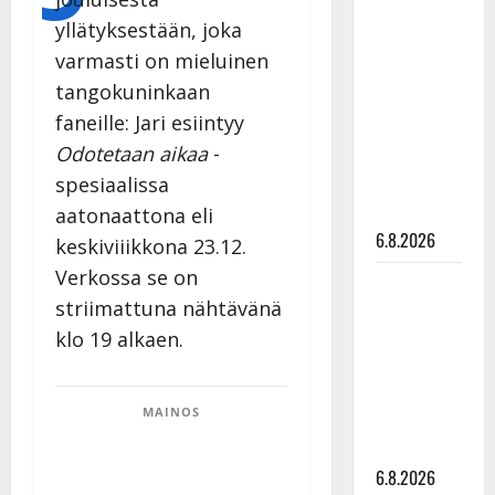
Tanssii
yllätyksestään, joka
tähtien
varmasti on mieluinen
kanssa -
tangokuninkaan
julkkikset
faneille: Jari esiintyy
julki: Anna
Odotetaan aikaa
-
Hanski
liitää tv-
spesiaalissa
parketilla
aatonaattona eli
6.8.2026
keskiviiikkona 23.12.
Verkossa se on
Sopiiko
striimattuna nähtävänä
Edith Piaf
tanssilavalle?
klo 19 alkaen.
Pirttijoki
näyttää
MAINOS
mallia –
video
6.8.2026