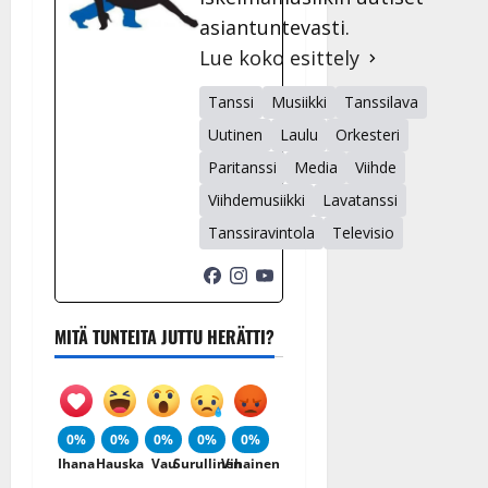
asiantuntevasti.
Lue koko esittely
Tanssi
Musiikki
Tanssilava
Uutinen
Laulu
Orkesteri
Paritanssi
Media
Viihde
Viihdemusiikki
Lavatanssi
Tanssiravintola
Televisio
MITÄ TUNTEITA JUTTU HERÄTTI?
0%
0%
0%
0%
0%
Ihana
Hauska
Vau
Surullinen
Vihainen