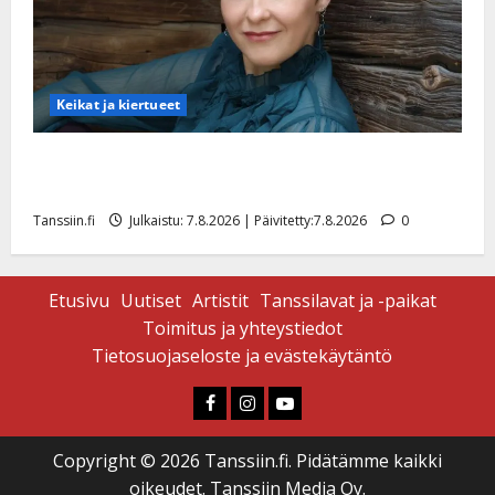
Keikat ja kiertueet
Maikilta pysäyttävä ulostulo: ”Elämä toi eteeni
sellaisen yllätyksen…”
Tanssiin.fi
Julkaistu: 7.8.2026 | Päivitetty:7.8.2026
0
Etusivu
Uutiset
Artistit
Tanssilavat ja -paikat
Toimitus ja yhteystiedot
Tietosuojaseloste ja evästekäytäntö
Faceboook
Instagram
Youtube
Copyright © 2026 Tanssiin.fi. Pidätämme kaikki
oikeudet. Tanssiin Media Oy.