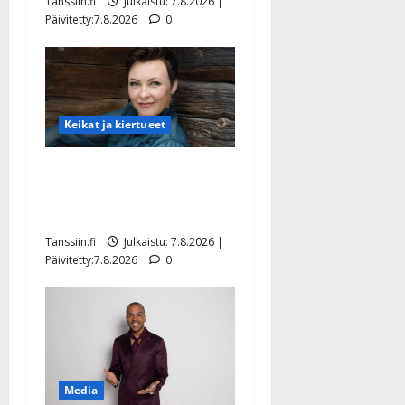
Tanssiin.fi
Julkaistu: 7.8.2026 |
Päivitetty:7.8.2026
0
Keikat ja kiertueet
Maikilta pysäyttävä
ulostulo: ”Elämä toi eteeni
sellaisen yllätyksen…”
Tanssiin.fi
Julkaistu: 7.8.2026 |
Päivitetty:7.8.2026
0
Media