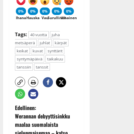
0%
0%
0%
0%
0%
Ihana
Hauska
Vau
Surullinen
Vihainen
Tags:
40 vuotta
juha
metsäperä
juhlat
kärpät
keikat
kuvat
synttärit
syntymäpäivä
taikakuu
tanssiin
tanssit
P
Edellinen:
Werannan debyyttisinkku
o
maalaa suomalaista
sielunmaisemaa – katso