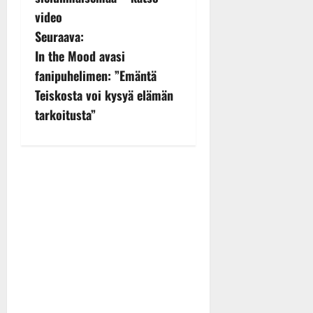
s
video
t
Seuraava:
n
In the Mood avasi
fanipuhelimen: ”Emäntä
a
Teiskosta voi kysyä elämän
v
tarkoitusta”
i
g
a
t
i
o