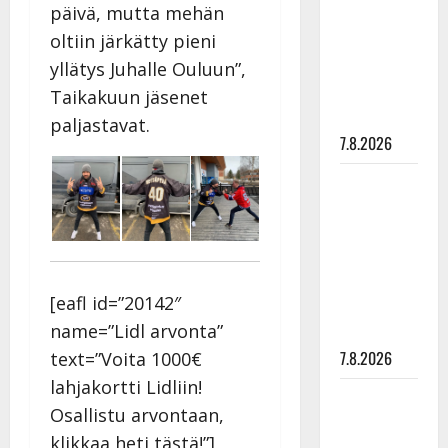
päivä, mutta mehän
tanssia –
oltiin järkätty pieni
suru
tyttären
yllätys Juhalle Ouluun”,
syövästä
Taikakuun jäsenet
painaa
paljastavat.
7.8.2026
Maikilta
pysäyttävä
ulostulo:
”Elämä toi
eteeni
[eafl id=”20142″
sellaisen
name=”Lidl arvonta”
yllätyksen…”
7.8.2026
text=”Voita 1000€
lahjakortti Lidliin!
Tanssii
Osallistu arvontaan,
tähtien
klikkaa heti tästä!”]
kanssa -