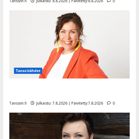
Tanssiin.fi
Julkaistu: 8.8.2026 | Päivitetty:8.8.2026
0
Tanssitähdet
TTK-tähti Anna Hanski rakastaa tanssia – suru
tyttären syövästä painaa
Tanssiin.fi
Julkaistu: 7.8.2026 | Päivitetty:7.8.2026
0