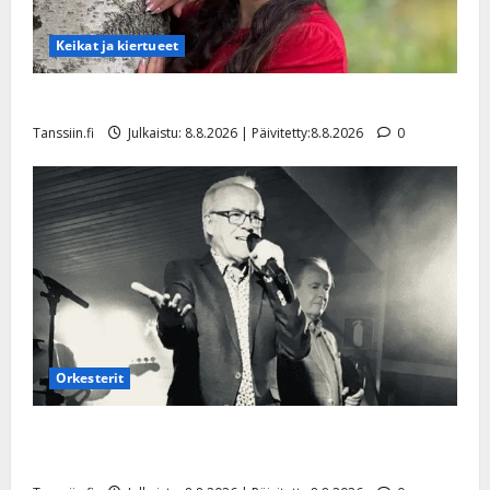
Keikat ja kiertueet
Tangokuningatar Raija Mäntyniemi: matka tyssäsi
Tanssiin.fi
Julkaistu: 8.8.2026 | Päivitetty:8.8.2026
0
Orkesterit
Matti Ruohonen viettää taas synttäreitään täydessä
hiljaisuudessa – tämä on tilanne nyt