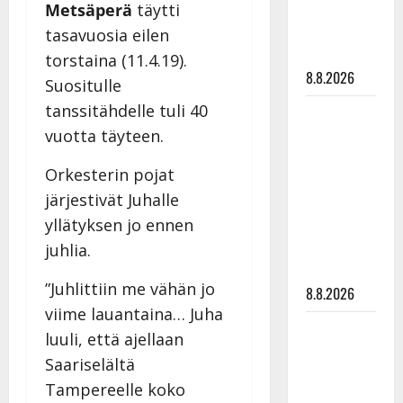
Mäntyniemi:
Metsäperä
täytti
matka
tasavuosia eilen
tyssäsi
torstaina (11.4.19).
8.8.2026
Suositulle
tanssitähdelle tuli 40
Matti
Ruohonen
vuotta täyteen.
viettää taas
Orkesterin pojat
synttäreitään
järjestivät Juhalle
täydessä
yllätyksen jo ennen
hiljaisuudessa
– tämä on
juhlia.
tilanne nyt
”Juhlittiin me vähän jo
8.8.2026
viime lauantaina… Juha
TTK-tähti
luuli, että ajellaan
Anna
Saariselältä
Hanski
Tampereelle koko
rakastaa