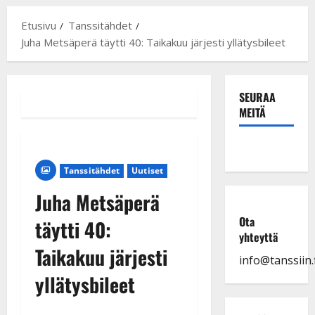
Etusivu
Tanssitähdet
Juha Metsäperä täytti 40: Taikakuu järjesti yllätysbileet
SEURAA
MEITÄ
Tanssitähdet
Uutiset
Juha Metsäperä
Ota
täytti 40:
yhteyttä
Taikakuu järjesti
info@tanssiin.f
yllätysbileet