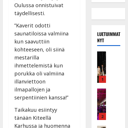
Oulussa onnistuivat
täydellisesti.
”Kaverit odotti
saunatiloissa valmiina
LUETUIMMAT
NYT
kun saavuttiin
kohteeseen, oli siinä
Musiikkiv
mestarilla
H
ihmettelemistä kun
u
i
porukka oli valmiina
k
1
illanviettoon
e
ilmapallojen ja
a
Keikat ja 
I
serpentiinien kanssa!”
t
k
h
ä
Taikakuu esiintyy
y
v
v
2
tänään Kiteellä
ä
ä
Karhussa ja huomenna
Tanssitäh