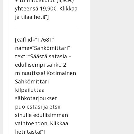
+ toimituskulut (4,95€)
i
i
a
|
d
yhteensä 19,90€. Klikkaa
a
t
Päivitetty:
e
ja tilaa heti!”]
n
r
o
t
i
k
i
…
o
n
”
[eafl id=”17681″
o
a
s
Tanssiin.fi
name=”Sähkömittari”
h
t
text=”Säästä satasia –
ä
Julkaistu:
e
i
edullisempi sähkö 2
20.8.2025
Tanssiin.fi
t
|
minuutissa! Kotimainen
Päivitetty:
ä
Julkaistu:
Sähkömittari
ä
17.8.2025
kilpailuttaa
n
|
–
sähkötarjoukset
Päivitetty:
D
puolestasi ja etsii
a
sinulle edullisimman
n
n
vaihtoehdon. Klikkaa
y
heti tästä!”]