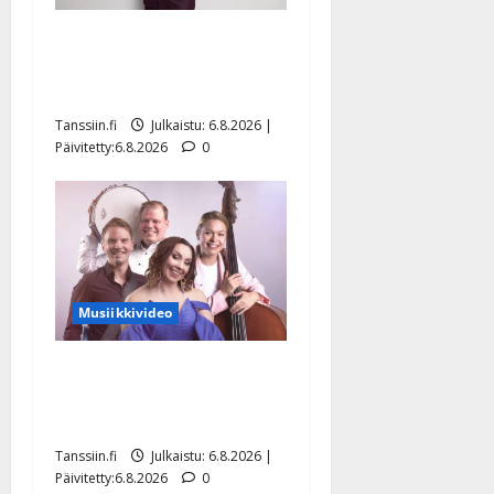
Tanssii tähtien kanssa -
julkkikset julki: Anna
Hanski liitää tv-parketilla
Tanssiin.fi
Julkaistu: 6.8.2026 |
Päivitetty:6.8.2026
0
Musiikkivideo
Sopiiko Edith Piaf
tanssilavalle? Pirttijoki
näyttää mallia – video
Tanssiin.fi
Julkaistu: 6.8.2026 |
Päivitetty:6.8.2026
0