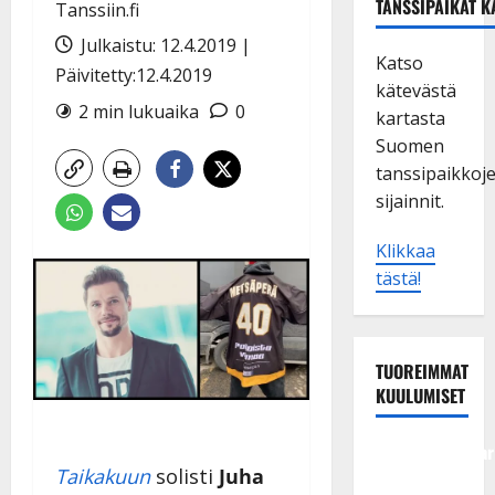
TANSSIPAIKAT K
Tanssiin.fi
Julkaistu: 12.4.2019 |
Katso
Päivitetty:12.4.2019
kätevästä
2 min lukuaika
0
kartasta
Suomen
tanssipaikkoj
sijainnit.
Klikkaa
tästä!
TUOREIMMAT
KUULUMISET
Tangokuningatar
Taikakuun
solisti
Juha
Raija