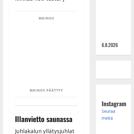
julkkikset
julki: Anna
MAINOS
Hanski
liitää tv-
parketilla
6.8.2026
MAINOS PÄÄTTYY
Instagram
Seuraa
Illanvietto saunassa
meitä
Juhlakalun yllätysjuhlat