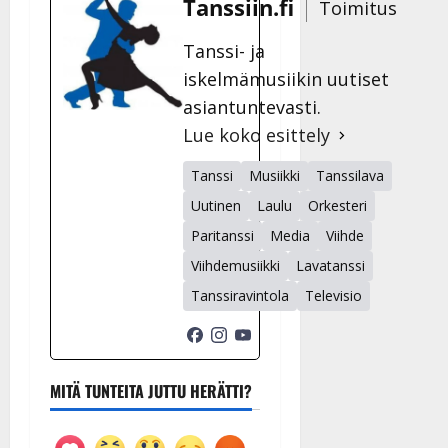
Tanssiin.fi
Toimitus
Tanssi- ja
iskelmämusiikin uutiset
asiantuntevasti.
Lue koko esittely
Tanssi
Musiikki
Tanssilava
Uutinen
Laulu
Orkesteri
Paritanssi
Media
Viihde
Viihdemusiikki
Lavatanssi
Tanssiravintola
Televisio
MITÄ TUNTEITA JUTTU HERÄTTI?