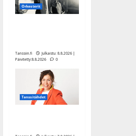
Orkesterit
Matti Ruohonen viettää taas
synttäreitään täydessä
hiljaisuudessa – tämä on
tilanne nyt
Tanssiin.fi
Julkaistu: 8.8.2026 |
Päivitetty:8.8.2026
0
Tanssitähdet
TTK-tähti Anna Hanski
rakastaa tanssia – suru
tyttären syövästä painaa