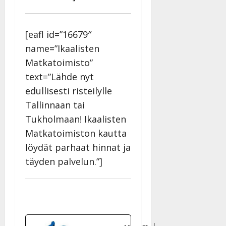
l
l
e
[eafl id=”16679″
i
s
name=”Ikaalisten
o
Matkatoimisto”
k
text=”Lähde nyt
i
edullisesti risteilylle
i
t
Tallinnaan tai
o
Tukholmaan! Ikaalisten
s
Matkatoimiston kautta
Tanssiin.fi
löydät parhaat hinnat ja
Julkaistu:
täyden palvelun.”]
27.4.2025
|
Päivitetty: