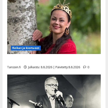
Keikat ja kiertueet
Tangokuningatar Raija Mäntyniemi: matka tyssäsi
Tanssiin.fi
Julkaistu: 8.8.2026 | Päivitetty:8.8.2026
0