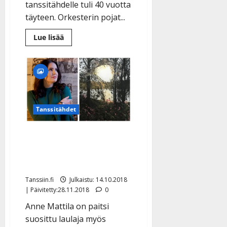
tanssitähdelle tuli 40 vuotta
täyteen. Orkesterin pojat...
Lue
Lue lisää
lisää
aiheesta
Juha
Metsäperä
täytti
40:
Taikakuu
järjesti
yllätysbileet
Tanssitähdet
Anne Mattila ei halua
myydä maalauksiaan –
katso kuvat töistä
Tanssiin.fi
Julkaistu: 14.10.2018
| Päivitetty:28.11.2018
0
Anne Mattila on paitsi
suosittu laulaja myös