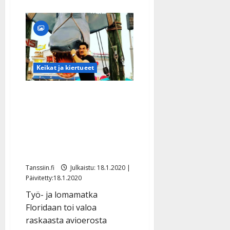
Keikat ja kiertueet
Eronnut Tommi
Soidinmäki riemulomaili
Floridassa: tapasi Mikin,
Tappajahain ja Eino
Grönin – katso kuvat
Tanssiin.fi
Julkaistu: 18.1.2020 |
Päivitetty:18.1.2020
Työ- ja lomamatka
Floridaan toi valoa
raskaasta avioerosta