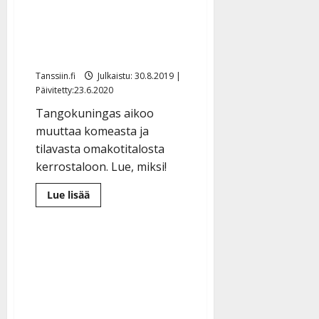
myyntiin: Pihalla
poreamme ja ulkosauna –
katso kuvat
Tanssiin.fi
Julkaistu: 30.8.2019 |
Päivitetty:23.6.2020
Tangokuningas aikoo
muuttaa komeasta ja
tilavasta omakotitalosta
kerrostaloon. Lue, miksi!
Lue
Lue lisää
lisää
aiheesta
Marko
Maunuksela
laittoi
hulppean
talonsa
myyntiin:
Pihalla
poreamme
ja
ulkosauna