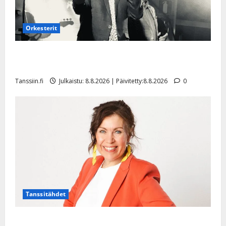
Orkesterit
Matti Ruohonen viettää taas synttäreitään täydessä
hiljaisuudessa – tämä on tilanne nyt
Tanssiin.fi
Julkaistu: 8.8.2026 | Päivitetty:8.8.2026
0
Tanssitähdet
TTK-tähti Anna Hanski rakastaa tanssia – suru