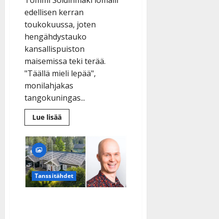
edellisen kerran
toukokuussa, joten
hengähdystauko
kansallispuiston
maisemissa teki terää.
"Täällä mieli lepää",
monilahjakas
tangokuningas...
Lue
Lue lisää
lisää
aiheesta
Tommi
Soidinmäki
paineli
lomallaan
kansallispuistoon
vaeltamaan
Tanssitähdet
–
katso
upeat
kuvat
Marko Maunuksela laittoi
hulppean talonsa