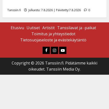
tyttären syövästä painaa
Tanssiin.fi
Julkaistu: 7.8.2026 | Päivitetty:7.8.2026
0
Etusivu
Uutiset
Artistit
Tanssilavat ja -paikat
Toimitus ja yhteystiedot
Tietosuojaseloste ja evästekäytäntö
Faceboook
Instagram
Youtube
Copyright © 2026 Tanssiin.fi. Pidätämme kaikki
oikeudet. Tanssiin Media Oy.