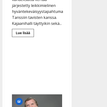
järjestetty leikkimielinen
hyväntekeväisyystapahtuma
Tanssiin tavisten kanssa.
Kajaanihalli täyttyikin sekä...
Lue
Lue lisää
lisää
aiheesta
Tasapeli
Tanssii
tavisten
kanssa
-
kisassa