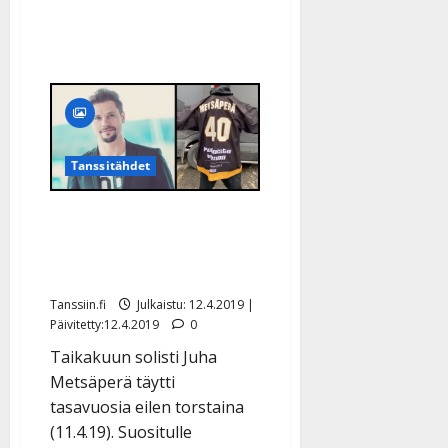
–
katso
kuvat
Tanssitähdet
Juha Metsäperä täytti 40:
Taikakuu järjesti
yllätysbileet
Tanssiin.fi
Julkaistu: 12.4.2019 |
Päivitetty:12.4.2019
0
Taikakuun solisti Juha
Metsäperä täytti
tasavuosia eilen torstaina
(11.4.19). Suositulle