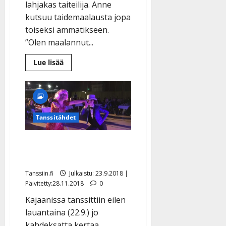
lahjakas taiteilija. Anne
kutsuu taidemaalausta jopa
toiseksi ammatikseen.
”Olen maalannut...
Lue
Lue lisää
lisää
aiheesta
Anne
Mattila
ei
halua
myydä
Tanssitähdet
maalauksiaan
–
katso
kuvat
Tasapeli Tanssii tavisten
töistä
kanssa -kisassa
Tanssiin.fi
Julkaistu: 23.9.2018 |
Päivitetty:28.11.2018
0
Kajaanissa tanssittiin eilen
lauantaina (22.9.) jo
kahdeksatta kertaa