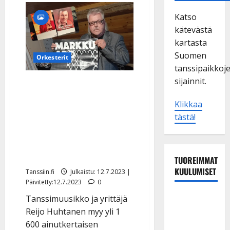
Katso
kätevästä
kartasta
Suomen
Orkesterit
tanssipaikkoj
sijainnit.
Kari Tapio, Reijo Taipale,
Souvarit, Katri Helena…
Klikkaa
Reijo keräsi 25 vuotta
tästä!
keikkajulisteita – myy nyt
Suomen suurimman
kokoelman
TUOREIMMAT
KUULUMISET
Tanssiin.fi
Julkaistu: 12.7.2023 |
Päivitetty:12.7.2023
0
Esko
Tanssimuusikko ja yrittäjä
Rahkonen
Reijo Huhtanen myy yli 1
olisi
600 ainutkertaisen