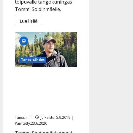
toipuvalle tangokuningas
Tommi Soidinmäelle.
Lue
Lue lisää
lisää
aiheesta
Eronnut
Tommi
Soidinmäki
riemulomaili
Floridassa:
tapasi
Mikin,
Tanssitähdet
Tappajahain
ja
Eino
Tommi Soidinmäki paineli
Grönin
–
lomallaan
katso
kuvat
kansallispuistoon
vaeltamaan – katso upeat
kuvat
Tanssiin.fi
Julkaistu: 5.9.2019 |
Päivitetty:23.6.2020
Tommi Soidinmäki lomaili