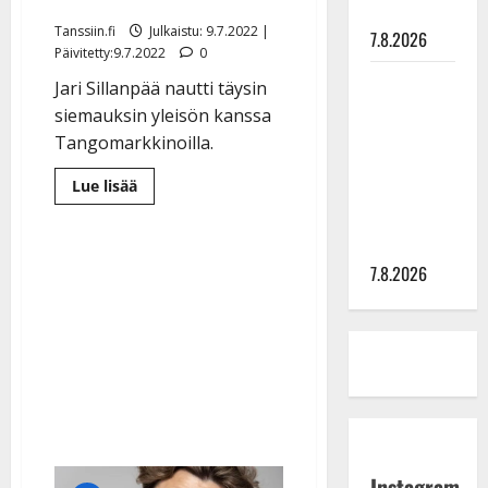
iloisesta showsta
painaa
Tanssiin.fi
Julkaistu: 9.7.2022 |
7.8.2026
Päivitetty:9.7.2022
0
Maikilta
Jari Sillanpää nautti täysin
pysäyttävä
siemauksin yleisön kanssa
ulostulo:
Tangomarkkinoilla.
”Elämä toi
Lue
Lue lisää
eteeni
lisää
aiheesta
sellaisen
Lonkkaleikattu
yllätyksen…”
Jari
Sillanpää
7.8.2026
hurmasi
tangokansan
–
katso
huikeat
kuvat
ja
video
iloisesta
showsta
Instagram