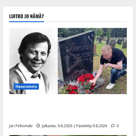
kuvat
legendaarisen
Eino
LUITKO JO NÄMÄ?
Grönin
arkistosta
Haastattelu
Esko Rahkonen olisi täyttänyt 90 vuotta – Arto
Rahkonen kävi haudalla ja kertoo iskelmälegendan
viimeisistä vuosista
Jari Peltomäki
Julkaistu: 9.8.2026 | Päivitetty:9.8.2026
0