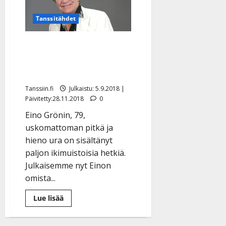
Tanssitähdet
Katso: Upeat kuvat
legendaarisen Eino
Grönin arkistosta
Tanssiin.fi
Julkaistu: 5.9.2018 |
Päivitetty:28.11.2018
0
Eino Grönin, 79,
uskomattoman pitkä ja
hieno ura on sisältänyt
paljon ikimuistoisia hetkiä.
Julkaisemme nyt Einon
omista...
Lue
Lue lisää
lisää
aiheesta
Katso:
Upeat