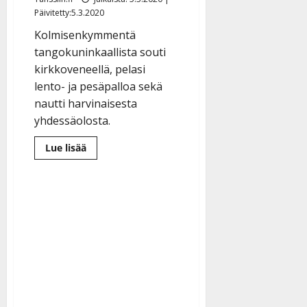
Päivitetty:5.3.2020
Kolmisenkymmentä
tangokuninkaallista souti
kirkkoveneellä, pelasi
lento- ja pesäpalloa sekä
nautti harvinaisesta
yhdessäolosta.
Lue
Lue lisää
lisää
aiheesta
Tangokuninkaallisten
tv-
sarja
alkaa
–
katso
vauhdikkaat
kuvat
kulisseista