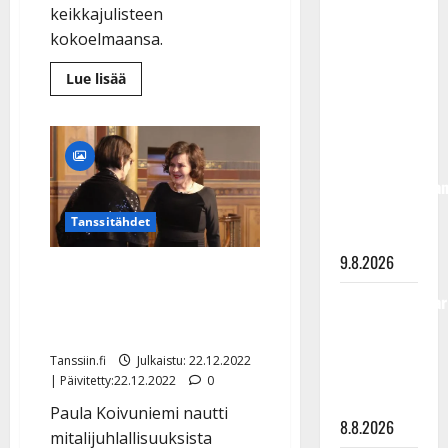
täyttänyt
keikkajulisteen
90 vuotta –
kokoelmaansa.
Arto
Lue
Lue lisää
Rahkonen
lisää
aiheesta
kävi
Kari
Tapio,
haudalla ja
Reijo
kertoo
Taipale,
Souvarit,
iskelmälegenda
Katri
Helena…
viimeisistä
Reijo
Tanssitähdet
keräsi
vuosista
25
9.8.2026
vuotta
Paula Koivuniemi liikuttui
keikkajulisteita
–
Pro Finlandia -juhlissa –
Tangokuningatar
myy
nyt
Raija
katso kuvat Säätytalolta
Suomen
suurimman
Mäntyniemi:
kokoelman
Tanssiin.fi
Julkaistu: 22.12.2022
matka
| Päivitetty:22.12.2022
0
tyssäsi
Paula Koivuniemi nautti
8.8.2026
mitalijuhlallisuuksista