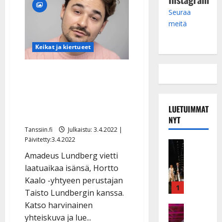
Seuraa
meitä
Keikat ja kiertueet
Amadeus Lundberg sai
Taisto-isänsä kylään –
tältä Hortto Kaalo -
LUETUIMMAT
legenda näyttää
NYT
Tanssiin.fi
Julkaistu: 3.4.2022 |
Päivitetty:3.4.2022
Musiikkiv
H
Amadeus Lundberg vietti
u
laatuaikaa isänsä, Hortto
i
Kaalo -yhtyeen perustajan
k
1
Taisto Lundbergin kanssa.
e
Katso harvinainen
a
Keikat ja 
yhteiskuva ja lue...
I
t