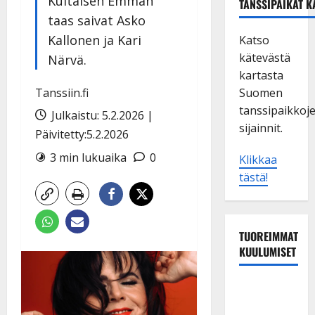
Kultaisen Emman
TANSSIPAIKAT K
taas saivat Asko
Kallonen ja Kari
Katso
kätevästä
Närvä.
kartasta
Tanssiin.fi
Suomen
tanssipaikkoj
Julkaistu: 5.2.2026 |
sijainnit.
Päivitetty:5.2.2026
3 min lukuaika
0
Klikkaa
tästä!
TUOREIMMAT
KUULUMISET
Esko
Rahkonen