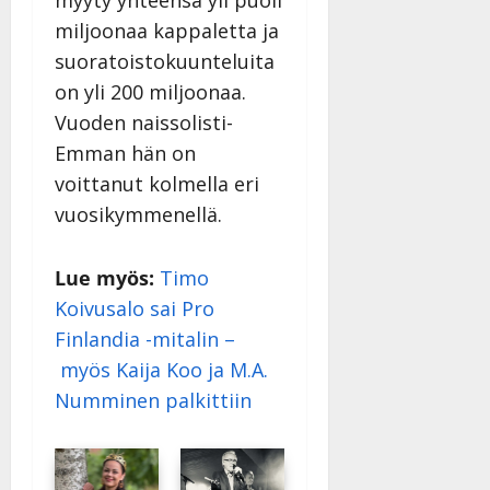
myyty yhteensä yli puoli
miljoonaa kappaletta ja
suoratoistokuunteluita
on yli 200 miljoonaa.
Vuoden naissolisti-
Emman hän on
voittanut kolmella eri
vuosikymmenellä.
Lue myös:
Timo
Koivusalo sai Pro
Finlandia -mitalin –
myös Kaija Koo ja M.A.
Numminen palkittiin