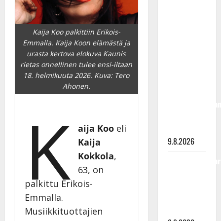
olisi
täyttänyt
90 vuotta –
Kaija Koo palkittiin Erikois-
Arto
Emmalla. Kaija Koon elämästä ja
Rahkonen
urasta kertova elokuva Kaunis
rietas onnellinen tulee ensi-iltaan
kävi
18. helmikuuta 2026. Kuva: Tero
haudalla ja
Ahonen.
kertoo
iskelmälegenda
K
viimeisistä
aija Koo
eli
vuosista
9.8.2026
Kaija
Kokkola
,
Tangokuningatar
63, on
Raija
palkittu Erikois-
Mäntyniemi:
Emmalla.
matka
tyssäsi
Musiikkituottajien