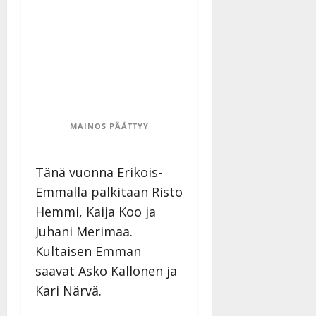
–
Päivitetty:
D
a
n
n
y
l
l
e
MAINOS PÄÄTTYY
i
s
o
Tänä vuonna Erikois-
k
Emmalla palkitaan Risto
i
Hemmi, Kaija Koo ja
i
Juhani Merimaa.
t
o
Kultaisen Emman
s
saavat Asko Kallonen ja
Tanssiin.fi
Kari Närvä.
Julkaistu: