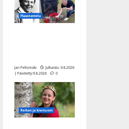
Haastattelu
Esko Rahkonen olisi
täyttänyt 90 vuotta – Arto
Rahkonen kävi haudalla ja
kertoo iskelmälegendan
viimeisistä vuosista
Jari Peltomäki
Julkaistu: 9.8.2026
| Päivitetty:9.8.2026
0
Keikat ja kiertueet
Tangokuningatar Raija