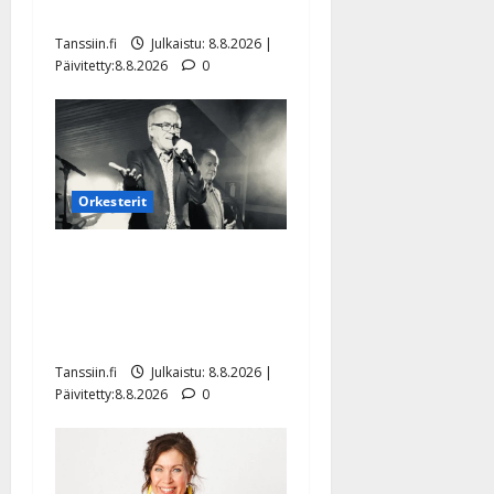
Mäntyniemi: matka tyssäsi
Tanssiin.fi
Julkaistu: 8.8.2026 |
Päivitetty:8.8.2026
0
Orkesterit
Matti Ruohonen viettää taas
synttäreitään täydessä
hiljaisuudessa – tämä on
tilanne nyt
Tanssiin.fi
Julkaistu: 8.8.2026 |
Päivitetty:8.8.2026
0