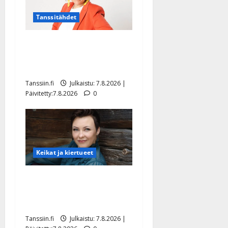
Tanssitähdet
TTK-tähti Anna Hanski
rakastaa tanssia – suru
tyttären syövästä painaa
Tanssiin.fi
Julkaistu: 7.8.2026 |
Päivitetty:7.8.2026
0
Keikat ja kiertueet
Maikilta pysäyttävä
ulostulo: ”Elämä toi eteeni
sellaisen yllätyksen…”
Tanssiin.fi
Julkaistu: 7.8.2026 |