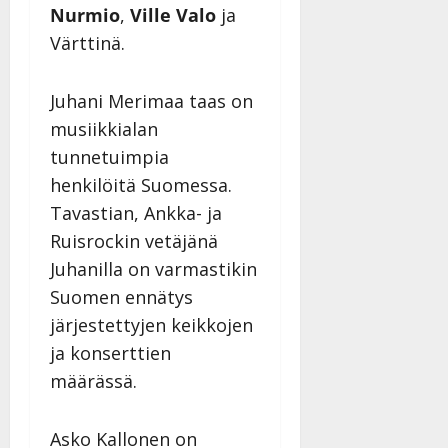
Nurmio
,
Ville Valo
ja
Värttinä.
Juhani Merimaa taas on
musiikkialan
tunnetuimpia
henkilöitä Suomessa.
Tavastian, Ankka- ja
Ruisrockin vetäjänä
Juhanilla on varmastikin
Suomen ennätys
järjestettyjen keikkojen
ja konserttien
määrässä.
Asko Kallonen on