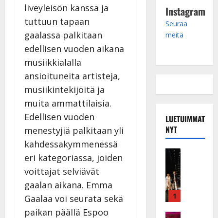
liveyleisön kanssa ja
Instagram
tuttuun tapaan
Seuraa
gaalassa palkitaan
meitä
edellisen vuoden aikana
musiikkialalla
ansioituneita artisteja,
musiikintekijöitä ja
muita ammattilaisia.
Edellisen vuoden
LUETUIMMAT
NYT
menestyjiä palkitaan yli
kahdessakymmenessä
Musiikkiv
eri kategoriassa, joiden
H
voittajat selviävät
u
i
gaalan aikana. Emma
k
1
Gaalaa voi seurata sekä
e
paikan päällä Espoo
a
Keikat ja 