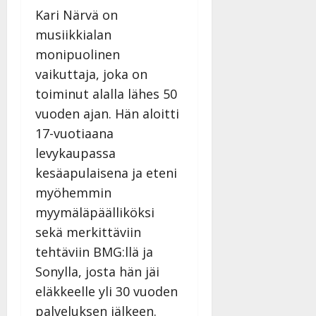
Kari Närvä on
musiikkialan
monipuolinen
vaikuttaja, joka on
toiminut alalla lähes 50
vuoden ajan. Hän aloitti
17-vuotiaana
levykaupassa
kesäapulaisena ja eteni
myöhemmin
myymäläpäälliköksi
sekä merkittäviin
tehtäviin BMG:llä ja
Sonylla, josta hän jäi
eläkkeelle yli 30 vuoden
palveluksen jälkeen.