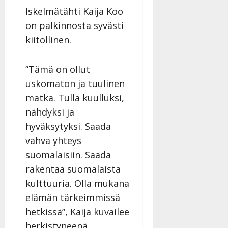
27.4.2025
Iskelmätähti Kaija Koo
|
on palkinnosta syvästi
Päivitetty:
kiitollinen.
”Tämä on ollut
uskomaton ja tuulinen
matka. Tulla kuulluksi,
nähdyksi ja
hyväksytyksi. Saada
vahva yhteys
suomalaisiin. Saada
rakentaa suomalaista
kulttuuria. Olla mukana
elämän tärkeimmissä
hetkissä”, Kaija kuvailee
herkistyneenä.