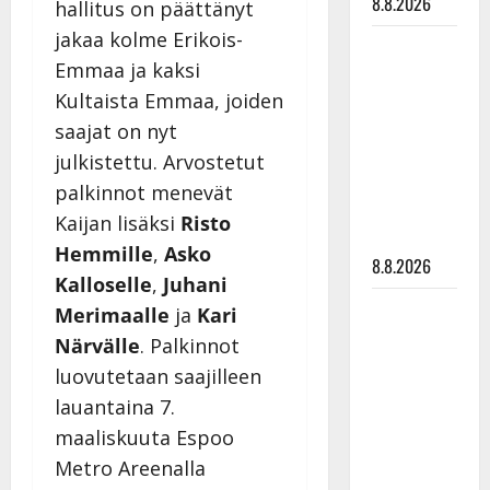
8.8.2026
hallitus on päättänyt
jakaa kolme Erikois-
Matti
Emmaa ja kaksi
Ruohonen
Kultaista Emmaa, joiden
viettää taas
synttäreitään
saajat on nyt
täydessä
julkistettu. Arvostetut
hiljaisuudessa
palkinnot menevät
– tämä on
Kaijan lisäksi
Risto
tilanne nyt
Hemmille
,
Asko
8.8.2026
Kalloselle
,
Juhani
TTK-tähti
Merimaalle
ja
Kari
Anna
Närvälle
. Palkinnot
Hanski
luovutetaan saajilleen
rakastaa
lauantaina 7.
tanssia –
maaliskuuta Espoo
suru
Metro Areenalla
tyttären