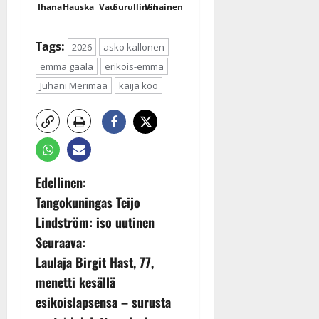
Ihana
Hauska
Vau
Surullinen
Vihainen
Tags:
2026
asko kallonen
emma gaala
erikois-emma
Juhani Merimaa
kaija koo
P
Edellinen:
Tangokuningas Teijo
o
Lindström: iso uutinen
s
Seuraava:
Laulaja Birgit Hast, 77,
t
menetti kesällä
n
esikoislapsensa – surusta