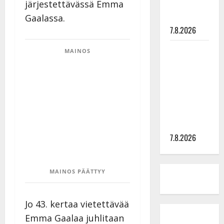
järjestettävässä Emma
syövästä
painaa
Gaalassa.
7.8.2026
Maikilta
MAINOS
pysäyttävä
ulostulo:
”Elämä toi
eteeni
sellaisen
yllätyksen…”
7.8.2026
MAINOS PÄÄTTYY
Jo 43. kertaa vietettävää
Emma Gaalaa juhlitaan