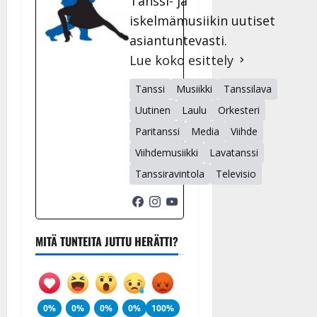
Tanssi- ja
iskelmämusiikin uutiset
asiantuntevasti.
Lue koko esittely
Tanssi
Musiikki
Tanssilava
Uutinen
Laulu
Orkesteri
Paritanssi
Media
Viihde
Viihdemusiikki
Lavatanssi
Tanssiravintola
Televisio
MITÄ TUNTEITA JUTTU HERÄTTI?
0%
0%
0%
0%
100%