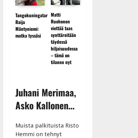
Maikilta
konen
TTK-tähti Anna
Matti
Tangokuningatar
pysäyttä
änyt
Hanski
Ruohonen
Raija
ulostulo:
– Arto
rakastaa
viettää taas
Mäntyniemi:
”Elämä t
kävi
tanssia – suru
synttäreitään
matka tyssäsi
eteeni s
a
tyttären
täydessä
yllätyks
syövästä
hiljaisuudessa
gendan
painaa
– tämä on
tilanne nyt
Juhani Merimaa,
Asko Kallonen…
Muista palkituista Risto
Hemmi on tehnyt