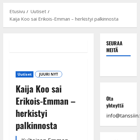
Etusivu
Uutiset
Kaija Koo sai Erikois-Emman – herkistyi palkinnosta
SEURAA
MEITÄ
Uutiset
JUURI NYT
Kaija Koo sai
Erikois-Emman –
Ota
yhteyttä
herkistyi
info@tanssiin.f
palkinnosta