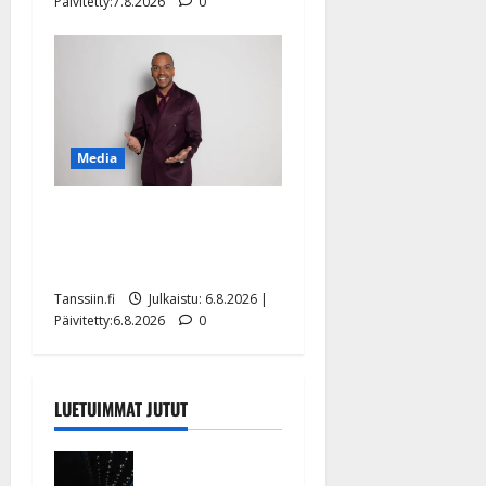
Päivitetty:7.8.2026
0
Media
Tanssii tähtien kanssa -
julkkikset julki: Anna
Hanski liitää tv-parketilla
Tanssiin.fi
Julkaistu: 6.8.2026 |
Päivitetty:6.8.2026
0
LUETUIMMAT JUTUT
Huikeat