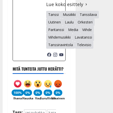
Lue koko esittely
Tanssi
Musiikki
Tanssilava
Uutinen
Laulu
Orkesteri
Paritanssi
Media
Viihde
Viihdemusiikki
Lavatanssi
Tanssiravintola
Televisio
MITÄ TUNTEITA JUTTU HERÄTTI?
100%
0%
0%
0%
0%
Ihana
Hauska
Vau
Surullinen
Vihainen
Tags:
jari puhakka
kaija