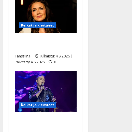
Keikat ja kiertueet
Saija Tuupanen ei toivu –
lääkäri: ”Vaakatasoon”
Tanssiin.fi
Julkaistu: 4.8.2026 |
Päivitetty:4.8.2026
0
Keikat ja kiertueet
Ilari Hämäläisen
tangomatkan hinta: 10 000