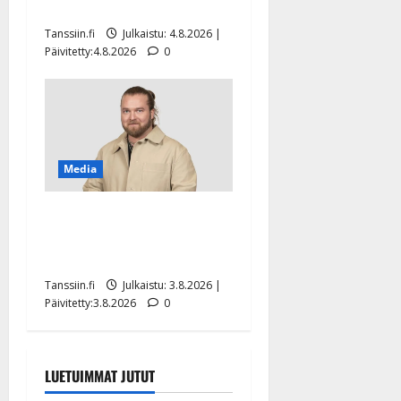
eurolla keikkoja sivu suun
Tanssiin.fi
Julkaistu: 4.8.2026 |
Päivitetty:4.8.2026
0
Media
Teemu Roivainen kieroilee
tv:n Petollisissa – pelkää
putoavansa ensimmäisenä
Tanssiin.fi
Julkaistu: 3.8.2026 |
Päivitetty:3.8.2026
0
LUETUIMMAT JUTUT