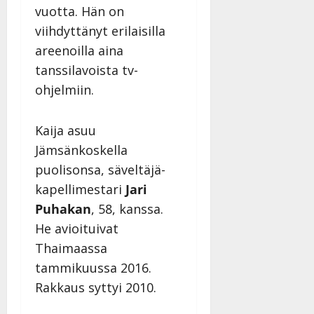
l
vuotta. Hän on
l
viihdyttänyt erilaisilla
e
areenoilla aina
i
s
tanssilavoista tv-
o
ohjelmiin.
k
i
i
Kaija asuu
t
Jämsänkoskella
o
puolisonsa, säveltäjä-
s
kapellimestari
Jari
Tanssiin.fi
Puhakan
, 58, kanssa.
Julkaistu:
He avioituivat
27.4.2025
Thaimaassa
|
Päivitetty:
tammikuussa 2016.
Rakkaus syttyi 2010.