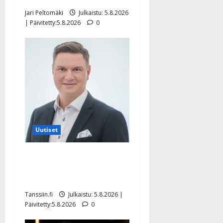
Jari Peltomäki
Julkaistu: 5.8.2026
| Päivitetty:5.8.2026
0
Uutiset
Jukka Hallikainen, 50,
liikuttuu lapsenlapsistaan –
uusi laulu koskettaa syvältä
Tanssiin.fi
Julkaistu: 5.8.2026 |
Päivitetty:5.8.2026
0