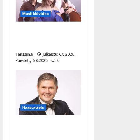
Musiikkivideo
Sopiiko Edith Piaf
tanssilavalle? Pirttijoki
näyttää mallia – video
Tanssiin.fi
Julkaistu: 6.8.2026 |
Päivitetty:6.8.2026
0
Haastattelu
Leif Lindeman levytti:
”Kuvaa osuvasti uraani
pikkupojasta näihin päiviin”