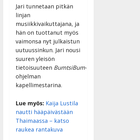
Jari tunnetaan pitkän
linjan
musiikkivaikuttajana, ja
hän on tuottanut myös
vaimonsa nyt julkaistun
uutuussinkun. Jari nousi
suuren yleisön
tietoisuuteen
BumtsiBum
-
ohjelman
kapellimestarina.
Lue myös:
Kaija Lustila
nautti hääpäivästään
Thaimaassa – katso
raukea rantakuva