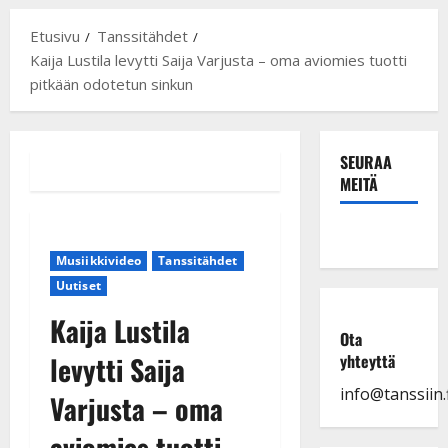
Etusivu
Tanssitähdet
Kaija Lustila levytti Saija Varjusta – oma aviomies tuotti
pitkään odotetun sinkun
SEURAA
MEITÄ
Musiikkivideo
Tanssitähdet
Uutiset
Kaija Lustila
Ota
levytti Saija
yhteyttä
info@tanssiin.f
Varjusta – oma
aviomies tuotti