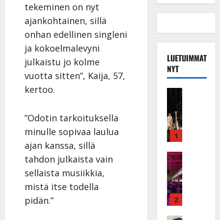
tekeminen on nyt
ajankohtainen, sillä
onhan edellinen singleni
ja kokoelmalevyni
LUETUIMMAT
julkaistu jo kolme
NYT
vuotta sitten”, Kaija, 57,
kertoo.
Musiikkiv
H
u
”Odotin tarkoituksella
i
minulle sopivaa laulua
k
1
ajan kanssa, sillä
e
a
Keikat ja 
tahdon julkaista vain
I
t
sellaista musiikkia,
k
h
mistä itse todella
ä
y
v
v
pidän.”
2
ä
ä
Tanssitäh