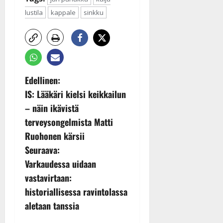
lustila
kappale
sinkku
P
Edellinen:
IS: Lääkäri kielsi keikkailun
o
– näin ikävistä
s
terveysongelmista Matti
Ruohonen kärsii
t
Seuraava:
n
Varkaudessa uidaan
vastavirtaan:
a
historiallisessa ravintolassa
v
aletaan tanssia