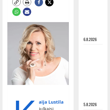
Edith Piaf
tanssilavalle?
Pirttijoki
näyttää
mallia –
video
6.8.2026
Leif
Lindeman
levytti:
”Kuvaa
osuvasti
uraani
pikkupojasta
näihin
päiviin”
aija Lustila
5.8.2026
julkaisi