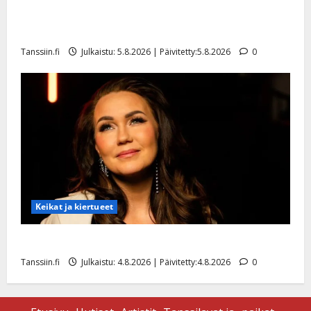
Jukka Hallikainen, 50, liikuttuu lapsenlapsistaan –
uusi laulu koskettaa syvältä
Tanssiin.fi
Julkaistu: 5.8.2026 | Päivitetty:5.8.2026
0
Keikat ja kiertueet
Saija Tuupanen ei toivu – lääkäri: ”Vaakatasoon”
Tanssiin.fi
Julkaistu: 4.8.2026 | Päivitetty:4.8.2026
0