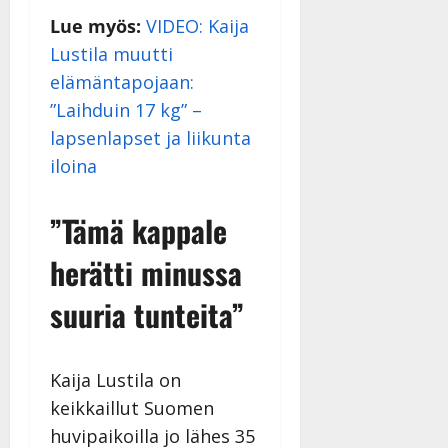
i
i
a
|
d
Lue myös:
VIDEO: Kaija
a
t
Päivitetty:
e
Lustila muutti
n
r
o
t
elämäntapojaan:
i
k
i
…
”Laihduin 17 kg” –
o
n
”
o
lapsenlapset ja liikunta
a
s
Tanssiin.fi
iloina
h
t
ä
Julkaistu:
e
i
20.8.2025
”Tämä kappale
Tanssiin.fi
t
|
Päivitetty:
ä
herätti minussa
Julkaistu:
ä
17.8.2025
n
suuria tunteita”
|
–
Päivitetty:
D
a
Kaija Lustila on
n
keikkaillut Suomen
n
y
huvipaikoilla jo lähes 35