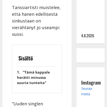
tangomatkan
Tanssiartisti muistelee,
hinta: 10
että hänen edellisestä
000 eurolla
sinkustaan on
keikkoja
vierähtänyt jo useampi
sivu suun
vuosi.
4.8.2026
Sisältö
"Tämä kappale
herätti minussa
Instagram
suuria tunteita"
Seuraa
meitä
”Uuden singlen