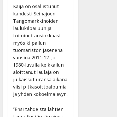
Kaija on osallistunut
kahdesti Seinäjoen
Tangomarkkinoiden
laulukilpailuun ja
toiminut ansiokkaasti
myös kilpailun
tuomariston jäsenenä
vuosina 2011-12. Jo
1980-luvulla keikkailun
aloittanut laulaja on
julkaissut uransa aikana
viisi pitkäsoittoalbumia
ja yhden kokoelmalevyn.
”Ensi tahdeista lähtien
tämä
Sut tänään vien
-