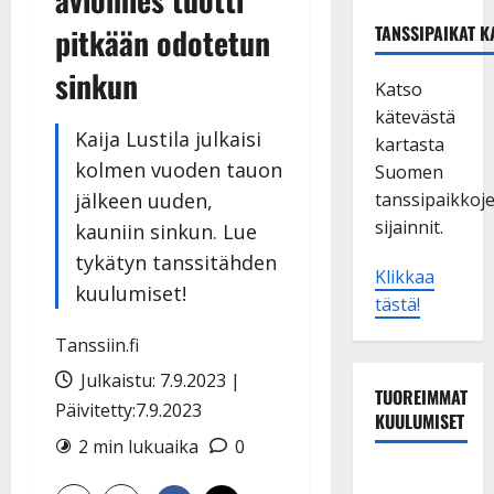
pitkään odotetun
TANSSIPAIKAT K
sinkun
Katso
kätevästä
Kaija Lustila julkaisi
kartasta
kolmen vuoden tauon
Suomen
jälkeen uuden,
tanssipaikkoj
sijainnit.
kauniin sinkun. Lue
tykätyn tanssitähden
Klikkaa
kuulumiset!
tästä!
Tanssiin.fi
Julkaistu: 7.9.2023 |
TUOREIMMAT
Päivitetty:7.9.2023
KUULUMISET
2 min lukuaika
0
Sopiiko