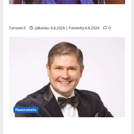
Sopiiko Edith Piaf tanssilavalle? Pirttijoki näyttää
mallia – video
Tanssiin.fi
Julkaistu: 6.8.2026 | Päivitetty:6.8.2026
0
Haastattelu
Leif Lindeman levytti: ”Kuvaa osuvasti uraani
pikkupojasta näihin päiviin”