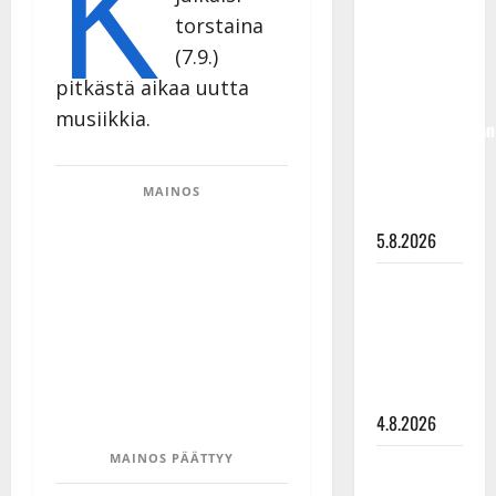
K
Jukka
torstaina
Hallikainen,
(7.9.)
50,
pitkästä aikaa uutta
liikuttuu
musiikkia.
lapsenlapsistaan
– uusi laulu
koskettaa
MAINOS
syvältä
5.8.2026
Saija
Tuupanen ei
toivu –
lääkäri:
”Vaakatasoon”
4.8.2026
MAINOS PÄÄTTYY
Ilari
Hämäläisen