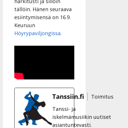
harkitusti ja silloin
tällöin. Hänen seuraava
esiintymisensä on 16.9.
Keuruun
Höyrypaviljongissa
.
Tanssiin.fi
Toimitus
Tanssi- ja
iskelmämusiikin uutiset
asiantuntevasti.