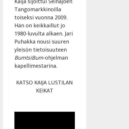
Kaija sijoittui Seinäjoen
Tangomarkkinoilla
toiseksi vuonna 2009.
Hän on keikkaillut jo
1980-luvulta alkaen. Jari
Puhakka nousi suuren
yleisön tietoisuuteen
BumtsiBum
-ohjelman
kapellimestarina.
KATSO KAIJA LUSTILAN
KEIKAT