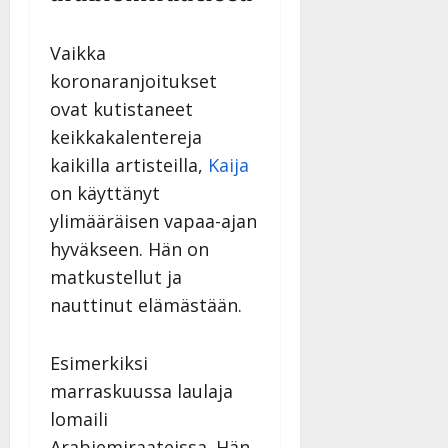
y
l
Vaikka
l
e
koronaranjoitukset
i
ovat kutistaneet
s
keikkakalentereja
o
k
kaikilla artisteilla,
Kaija
i
on käyttänyt
i
ylimääräisen vapaa-ajan
t
hyväkseen. Hän on
o
s
matkustellut ja
Tanssiin.fi
nauttinut elämästään.
Julkaistu:
27.4.2025
Esimerkiksi
|
marraskuussa laulaja
Päivitetty:
lomaili
Arabiemiraateissa. Hän