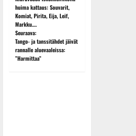
o
huima kattaus: Souvarit,
s
Komiat, Pirita, Eija, Leif,
Markku….
t
Seuraava:
n
Tango- ja tanssitähdet jäivät
rannalle aluevaaleissa:
a
”Harmittaa”
v
i
g
a
t
i