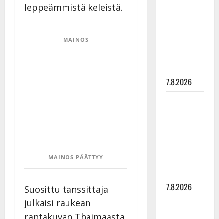
leppeämmistä keleistä.
rakastaa
tanssia –
suru
MAINOS
tyttären
syövästä
painaa
7.8.2026
Maikilta
pysäyttävä
ulostulo:
”Elämä toi
eteeni
MAINOS PÄÄTTYY
sellaisen
yllätyksen…”
7.8.2026
Suosittu tanssittaja
julkaisi raukean
Tanssii
rantakuvan Thaimaasta.
tähtien