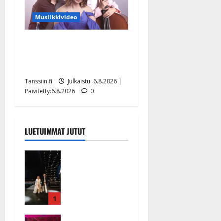
Musiikkivideo
Sopiiko Edith Piaf
tanssilavalle? Pirttijoki
näyttää mallia – video
Tanssiin.fi
Julkaistu: 6.8.2026 |
Päivitetty:6.8.2026
0
LUETUIMMAT JUTUT
Huikeat
hyvästit!
Tommi
saatteli
Katri
1
Helenan
Ikävä