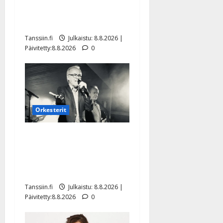
Tangokuningatar Raija
Mäntyniemi: matka tyssäsi
Tanssiin.fi
Julkaistu: 8.8.2026 |
Päivitetty:8.8.2026
0
Orkesterit
Matti Ruohonen viettää taas
synttäreitään täydessä
hiljaisuudessa – tämä on
tilanne nyt
Tanssiin.fi
Julkaistu: 8.8.2026 |
Päivitetty:8.8.2026
0