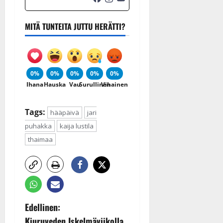
MITÄ TUNTEITA JUTTU HERÄTTI?
0%
0%
0%
0%
0%
Ihana
Hauska
Vau
Surullinen
Vihainen
Tags:
hääpäivä
jari
puhakka
kaija lustila
thaimaa
P
Edellinen:
Kiuruveden Iskelmäviikolla