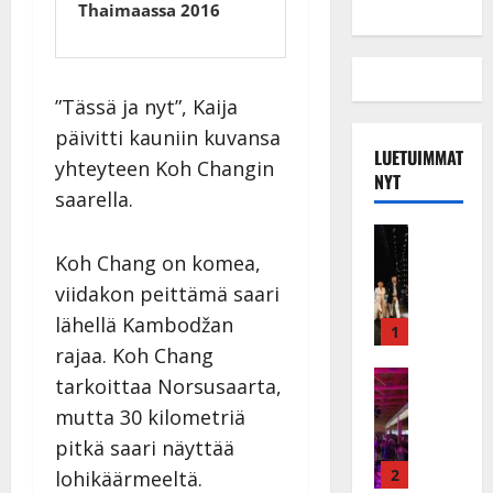
Thaimaassa 2016
”Tässä ja nyt”, Kaija
päivitti kauniin kuvansa
LUETUIMMAT
yhteyteen Koh Changin
NYT
saarella.
Musiikkiv
H
Koh Chang on komea,
u
viidakon peittämä saari
i
lähellä Kambodžan
k
1
e
rajaa. Koh Chang
a
Keikat ja 
tarkoittaa Norsusaarta,
I
t
mutta 30 kilometriä
k
h
pitkä saari näyttää
ä
y
v
v
2
lohikäärmeeltä.