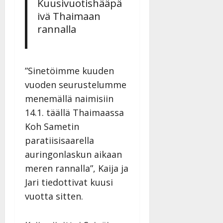
Kuusivuotishääpä
ivä Thaimaan
rannalla
”Sinetöimme kuuden
vuoden seurustelumme
menemällä naimisiin
14.1. täällä Thaimaassa
Koh Sametin
paratiisisaarella
auringonlaskun aikaan
meren rannalla”, Kaija ja
Jari tiedottivat kuusi
vuotta sitten.