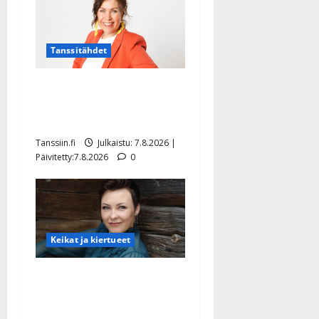
Tanssitähdet
TTK-tähti Anna Hanski
rakastaa tanssia – suru
tyttären syövästä painaa
Tanssiin.fi
Julkaistu: 7.8.2026 |
Päivitetty:7.8.2026
0
Keikat ja kiertueet
Maikilta pysäyttävä
ulostulo: ”Elämä toi eteeni
sellaisen yllätyksen…”