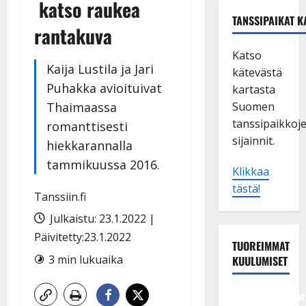
katso raukea
TANSSIPAIKAT K
rantakuva
Katso
Kaija Lustila ja Jari
kätevästä
Puhakka avioituivat
kartasta
Thaimaassa
Suomen
tanssipaikkoj
romanttisesti
sijainnit.
hiekkarannalla
tammikuussa 2016.
Klikkaa
tästä!
Tanssiin.fi
Julkaistu: 23.1.2022 |
Päivitetty:23.1.2022
TUOREIMMAT
3 min lukuaika
KUULUMISET
Tangokuningatar