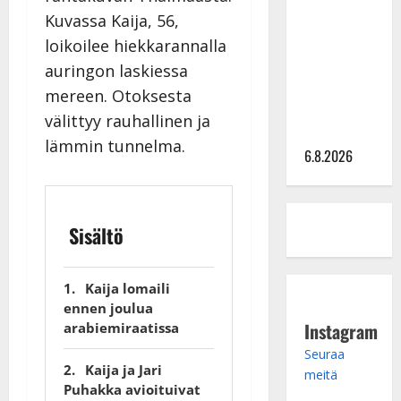
Kuvassa Kaija, 56,
kanssa -
julkkikset
loikoilee hiekkarannalla
julki: Anna
auringon laskiessa
Hanski
mereen. Otoksesta
liitää tv-
välittyy rauhallinen ja
parketilla
lämmin tunnelma.
6.8.2026
Sisältö
Kaija lomaili
ennen joulua
Instagram
arabiemiraatissa
Seuraa
Kaija ja Jari
meitä
Puhakka avioituivat