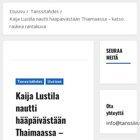
Etusivu
Tanssitähdet
Kaija Lustila nautti hääpäivästään Thaimaassa – katso
raukea rantakuva
SEURAA
MEITÄ
Tanssitähdet
Uutiset
Kaija Lustila
nautti
Ota
yhteyttä
hääpäivästään
info@tanssiin.f
Thaimaassa –