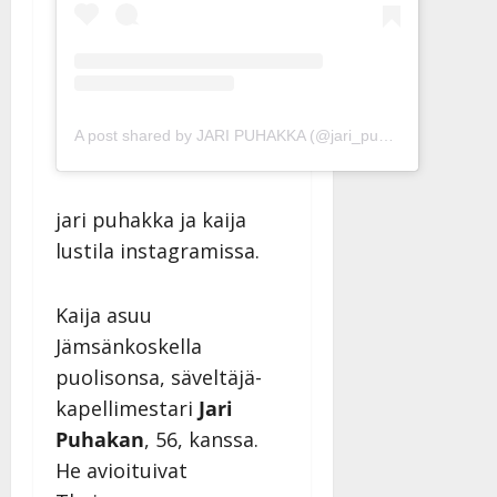
A post shared by JARI PUHAKKA (@jari_puhakka)
jari puhakka ja kaija
lustila instagramissa.
Kaija asuu
Jämsänkoskella
puolisonsa, säveltäjä-
kapellimestari
Jari
Puhakan
, 56, kanssa.
He avioituivat