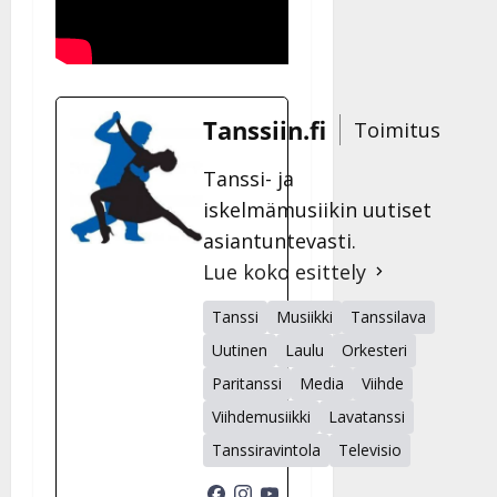
Tanssiin.fi
Toimitus
Tanssi- ja
iskelmämusiikin uutiset
asiantuntevasti.
Lue koko esittely
Tanssi
Musiikki
Tanssilava
Uutinen
Laulu
Orkesteri
Paritanssi
Media
Viihde
Viihdemusiikki
Lavatanssi
Tanssiravintola
Televisio