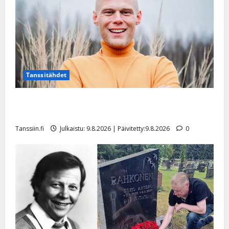
Tanssitähdet
Tangokuningas Aki Samuli meni naimisiin – hääkuva
julki
Tanssiin.fi
Julkaistu: 9.8.2026 | Päivitetty:9.8.2026
0