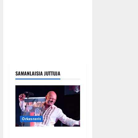
SAMANLAISIA JUTTUJA
Orkesterit
Dimitri Keiski laihtui –