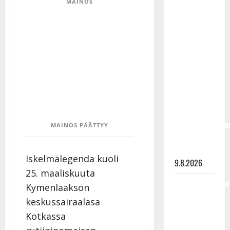
MAINOS
Rahkonen
olisi
täyttänyt
90 vuotta –
Arto
Rahkonen
kävi
haudalla ja
kertoo
iskelmälegenda
MAINOS PÄÄTTYY
viimeisistä
vuosista
Iskelmälegenda kuoli
9.8.2026
25. maaliskuuta
Tangokuningatar
Kymenlaakson
Raija
keskussairaalasa
Mäntyniemi:
Kotkassa
matka