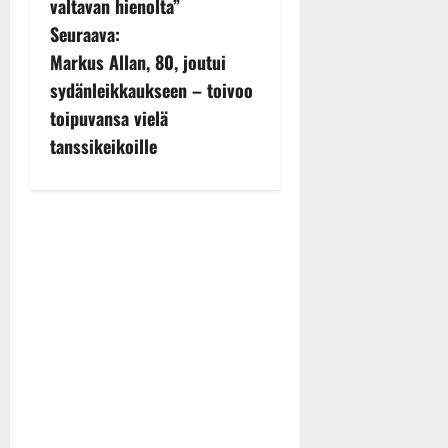
valtavan hienolta”
t
Seuraava:
n
Markus Allan, 80, joutui
sydänleikkaukseen – toivoo
a
toipuvansa vielä
v
tanssikeikoille
i
g
a
t
i
o
n