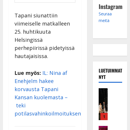
Instagram
Seuraa
Tapani siunattiin
meitä
viimeiselle matkalleen
25. huhtikuuta
Helsingissä
perhepiirissä pidetyissä
hautajaisissa.
LUETUIMMAT
Lue myös:
IL: Nina af
NYT
Enehjelm hakee
korvausta Tapani
Musiikkiv
H
Kansan kuolemasta –
u
teki
i
potilasvahinkoilmoituksen
k
1
e
a
Keikat ja 