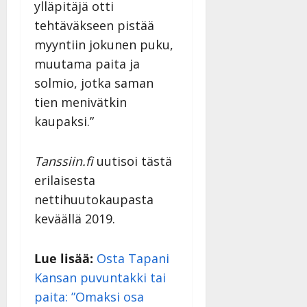
Päivitetty:
ylläpitäjä otti
D
tehtäväkseen pistää
a
myyntiin jokunen puku,
n
n
muutama paita ja
y
solmio, jotka saman
l
tien menivätkin
l
e
kaupaksi.”
i
s
Tanssiin.fi
uutisoi tästä
o
erilaisesta
k
i
nettihuutokaupasta
i
keväällä 2019.
t
o
s
Lue lisää:
Osta Tapani
Tanssiin.fi
Kansan puvuntakki tai
paita: ”Omaksi osa
Julkaistu: