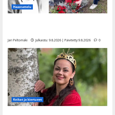
Haastattelu
Esko Rahkonen olisi täyttänyt 90 vuotta – Arto
Rahkonen kävi haudalla ja kertoo iskelmälegendan
viimeisistä vuosista
Jari Peltomäki
Julkaistu: 9.8.2026 | Päivitetty:9.8.2026
0
Keikat ja kiertueet
Tangokuningatar Raija Mäntyniemi: matka tyssäsi