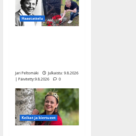
Haastattelu
Esko Rahkonen olisi
täyttänyt 90 vuotta – Arto
Rahkonen kävi haudalla ja
kertoo iskelmälegendan
viimeisistä vuosista
Jari Peltomäki
Julkaistu: 9.8.2026
| Päivitetty:9.8.2026
0
Keikat ja kiertueet
Tangokuningatar Raija