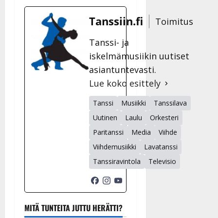
Tanssiin.fi
Toimitus
Tanssi- ja
iskelmämusiikin uutiset
asiantuntevasti.
Lue koko esittely
Tanssi
Musiikki
Tanssilava
Uutinen
Laulu
Orkesteri
Paritanssi
Media
Viihde
Viihdemusiikki
Lavatanssi
Tanssiravintola
Televisio
MITÄ TUNTEITA JUTTU HERÄTTI?