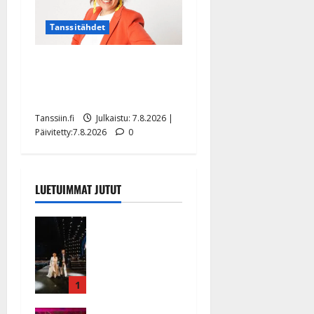
Tanssitähdet
TTK-tähti Anna Hanski
rakastaa tanssia – suru
tyttären syövästä painaa
Tanssiin.fi
Julkaistu: 7.8.2026 |
Päivitetty:7.8.2026
0
LUETUIMMAT JUTUT
Huikeat
hyvästit!
Tommi
saatteli
Katri
1
Helenan