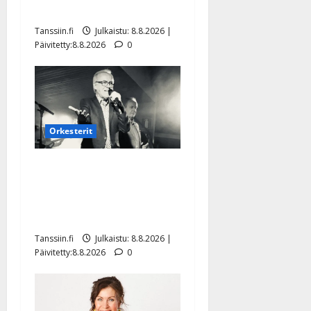
Mäntyniemi: matka tyssäsi
Tanssiin.fi
Julkaistu: 8.8.2026 |
Päivitetty:8.8.2026
0
Orkesterit
Matti Ruohonen viettää taas
synttäreitään täydessä
hiljaisuudessa – tämä on
tilanne nyt
Tanssiin.fi
Julkaistu: 8.8.2026 |
Päivitetty:8.8.2026
0