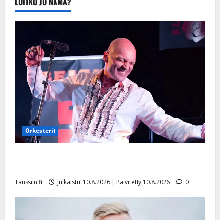
LUITKO JO NÄMÄ?
20.8.2025 |
Päivitetty:22.8.2025
Orkesterit
Dimitri Keiski laihtui – vastaa nyt fanien huoleen
jaksamisestaan: ”Mikään ei ole ikuista”
Tanssiin.fi
Julkaistu: 10.8.2026 | Päivitetty:10.8.2026
0