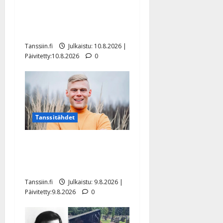
vastaa nyt fanien huoleen
jaksamisestaan: ”Mikään ei
ole ikuista”
Tanssiin.fi
Julkaistu: 10.8.2026 |
Päivitetty:10.8.2026
0
Tanssitähdet
Tangokuningas Aki Samuli
meni naimisiin – hääkuva
julki
Tanssiin.fi
Julkaistu: 9.8.2026 |
Päivitetty:9.8.2026
0