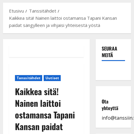
Etusivu
Tanssitähdet
Kaikkea sitä! Nainen laittoi ostamansa Tapani Kansan
paidat sängylleen ja vihjaisi yhteisestä yöstä
SEURAA
MEITÄ
Tanssitähdet
Uutiset
Kaikkea sitä!
Nainen laittoi
Ota
yhteyttä
ostamansa Tapani
info@tanssiin.f
Kansan paidat