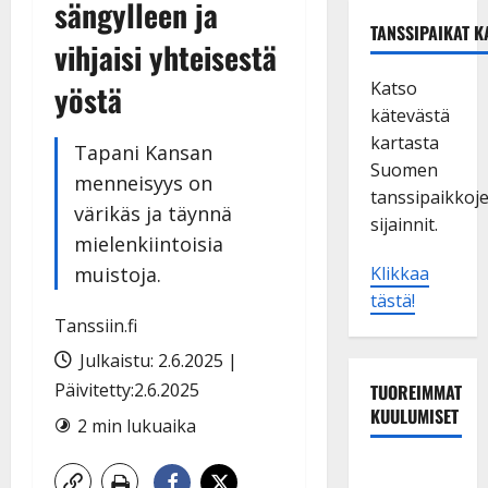
sängylleen ja
TANSSIPAIKAT K
vihjaisi yhteisestä
Katso
yöstä
kätevästä
kartasta
Tapani Kansan
Suomen
menneisyys on
tanssipaikkoj
värikäs ja täynnä
sijainnit.
mielenkiintoisia
muistoja.
Klikkaa
tästä!
Tanssiin.fi
Julkaistu: 2.6.2025 |
Päivitetty:2.6.2025
TUOREIMMAT
KUULUMISET
2 min lukuaika
Dimitri