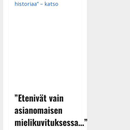
historiaa” – katso
27.4.2025
|
Päivitetty:
”Etenivät vain
asianomaisen
mielikuvituksessa…”