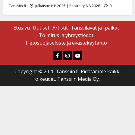
Tanssiin.fi
Julkaistu: 8.8.2026 | Päivitetty:8.8.2026
0
Etusivu
Uutiset
Artistit
Tanssilavat ja -paikat
Toimitus ja yhteystiedot
Tietosuojaseloste ja evästekäytäntö
Faceboook
Instagram
Youtube
Copyright © 2026 Tanssiin.fi. Pidätämme kaikki
oikeudet. Tanssiin Media Oy.