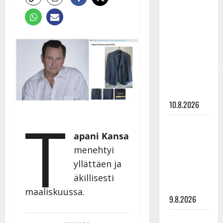
Keiski
laihtui –
vastaa nyt
fanien
huoleen
jaksamisestaan:
”Mikään ei
ole ikuista”
10.8.2026
T
Tangokuningas
apani Kansa
Aki Samuli
meni
menehtyi
naimisiin –
yllättäen ja
hääkuva
äkillisesti
julki
maaliskuussa.
9.8.2026
Esko