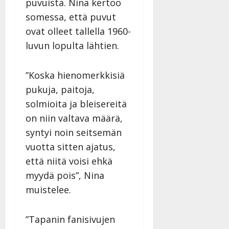
puvuista. Nina kertoo
l
i
s
a
Tanssiin.fi
i
t
somessa, että puvut
ä
-
v
u
Julkaistu:
j
ovat olleet tallella 1960-
Tanssiin.fi
a
l
21.8.2025
a
luvun lopulta lähtien.
t
e
|
v
Julkaistu:
p
Päivitetty:
K
22.8.2025
i
i
a
|
”Koska hienomerkkisiä
d
a
t
Päivitetty:
e
pukuja, paitoja,
n
r
o
solmioita ja bleisereitä
t
i
k
i
…
on niin valtava määrä,
o
n
”
o
syntyi noin seitsemän
a
s
Tanssiin.fi
vuotta sitten ajatus,
h
t
että niitä voisi ehkä
ä
Julkaistu:
e
i
20.8.2025
myydä pois”, Nina
Tanssiin.fi
t
|
muistelee.
Päivitetty:
ä
Julkaistu:
ä
17.8.2025
n
”Tapanin fanisivujen
|
–