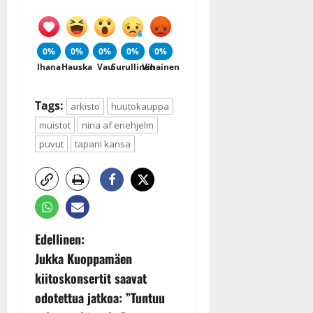
0%
0%
0%
0%
0%
Ihana
Hauska
Vau
Surullinen
Vihainen
Tags:
arkisto
huutokauppa
muistot
nina af enehjelm
puvut
tapani kansa
P
Edellinen:
Jukka Kuoppamäen
o
kiitoskonsertit saavat
s
odotettua jatkoa: ”Tuntuu