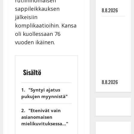
rutiininomaisen
tyssäsi
sappileikkauksen
8.8.2026
jälkeisiin
Matti
komplikaatioihin. Kansa
Ruohonen
oli kuollessaan 76
viettää taas
vuoden ikäinen.
synttäreitään
täydessä
hiljaisuudessa
– tämä on
Sisältö
tilanne nyt
8.8.2026
"Syntyi ajatus
pukujen myynnistä"
"Etenivät vain
asianomaisen
mielikuvituksessa…"