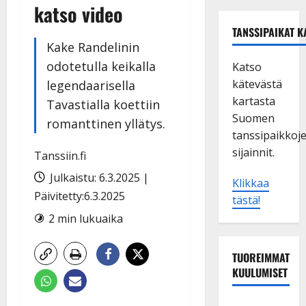
katso video
TANSSIPAIKAT K
Kake Randelinin
odotetulla keikalla
Katso
kätevästä
legendaarisella
kartasta
Tavastialla koettiin
Suomen
romanttinen yllätys.
tanssipaikkoj
sijainnit.
Tanssiin.fi
Julkaistu: 6.3.2025 |
Klikkaa
Päivitetty:6.3.2025
tästä!
2 min lukuaika
TUOREIMMAT
KUULUMISET