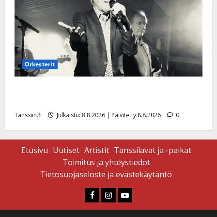
Orkesterit
Matti Ruohonen viettää taas synttäreitään täydessä
hiljaisuudessa – tämä on tilanne nyt
Tanssiin.fi
Julkaistu: 8.8.2026 | Päivitetty:8.8.2026
0
Etusivu
Uutiset
Artistit
Tanssilavat ja -paikat
Toimitus ja yhteystiedot
Tietosuojaseloste ja evästekäytäntö
Faceboook
Instagram
Youtube