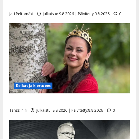
viimeisistä vuosista
Jari Peltomäki
Julkaistu: 9.8.2026 | Päivitetty:9.8.2026
0
Keikat ja kiertueet
Tangokuningatar Raija Mäntyniemi: matka tyssäsi
Tanssiin.fi
Julkaistu: 8.8.2026 | Päivitetty:8.8.2026
0