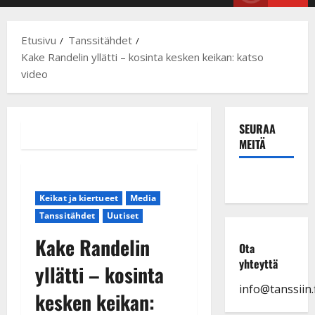
Menu
Etusivu
Tanssitähdet
Kake Randelin yllätti – kosinta kesken keikan: katso
video
SEURAA
MEITÄ
Keikat ja kiertueet
Media
Tanssitähdet
Uutiset
Kake Randelin
Ota
yhteyttä
yllätti – kosinta
info@tanssiin.f
kesken keikan: