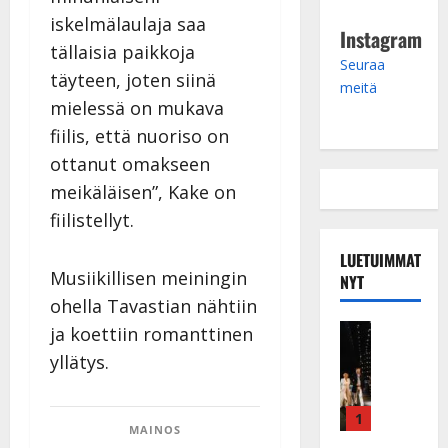
iskelmälaulaja saa
Instagram
tällaisia paikkoja
Seuraa
täyteen, joten siinä
meitä
mielessä on mukava
fiilis, että nuoriso on
ottanut omakseen
meikäläisen”, Kake on
fiilistellyt.
LUETUIMMAT
Musiikillisen meiningin
NYT
ohella Tavastian nähtiin
Musiikkiv
ja koettiin romanttinen
H
yllätys.
u
i
k
1
MAINOS
e