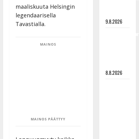
viimeisistä
maaliskuuta Helsingin
vuosista
legendaarisella
9.8.2026
Tavastialla.
Tangokuningatar
Raija
MAINOS
Mäntyniemi:
matka
tyssäsi
8.8.2026
Matti
Ruohonen
viettää taas
synttäreitään
täydessä
MAINOS PÄÄTTYY
hiljaisuudessa
– tämä on