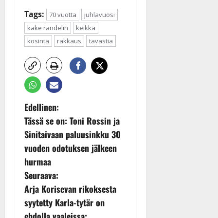
Tags:
70 vuotta
juhlavuosi
kake randelin
keikka
kosinta
rakkaus
tavastia
P
Edellinen:
Tässä se on: Toni Rossin ja
o
Sinitaivaan paluusinkku 30
s
vuoden odotuksen jälkeen
t
hurmaa
Seuraava:
n
Arja Korisevan rikoksesta
a
syytetty Karla-tytär on
v
ehdolla vaaleissa: