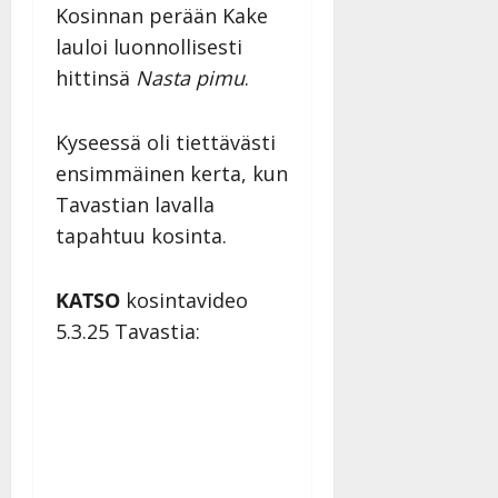
Julkaistu:
Kosinnan perään Kake
27.4.2025
lauloi luonnollisesti
|
hittinsä
Nasta pimu
.
Päivitetty:
Kyseessä oli tiettävästi
ensimmäinen kerta, kun
Tavastian lavalla
tapahtuu kosinta.
KATSO
kosintavideo
5.3.25 Tavastia: