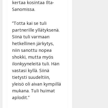
kertaa kosintaa Ilta-
–
Päivitetty:
Sanomissa.
D
a
n
”Totta kai se tuli
n
partnerille yllätyksenä.
y
l
Siinä tuli varmaan
l
hetkellinen järkytys,
e
niin sanottu nopea
i
shokki, mutta myös
s
o
ilonkyyneleitä tuli. Hän
k
vastasi kyllä. Siinä
i
tietysti suudeltiin,
i
t
yleisö oli aivan kympillä
o
mukana. Tuli huimat
s
aplodit.”
Tanssiin.fi