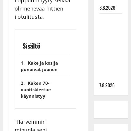
Loppuunmyyty keikka
tilanne nyt
8.8.2026
oli menevää hittien
ilotulitusta.
TTK-tähti
Anna
Hanski
rakastaa
Sisältö
tanssia –
suru
tyttären
Kake ja kosija
punoivat juonen
syövästä
painaa
Kaken 70-
7.8.2026
vuotiskiertue
käynnistyy
”Harvemmin
minunlaiseni