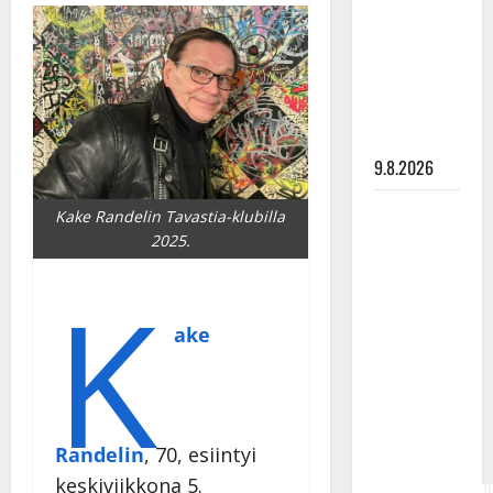
Tangokuningas
Aki Samuli
meni
naimisiin –
hääkuva
julki
9.8.2026
Esko
Kake Randelin Tavastia-klubilla
Rahkonen
2025.
olisi
K
täyttänyt
90 vuotta –
ake
Arto
Rahkonen
kävi
haudalla ja
Randelin
, 70, esiintyi
kertoo
keskiviikkona 5.
iskelmälegenda