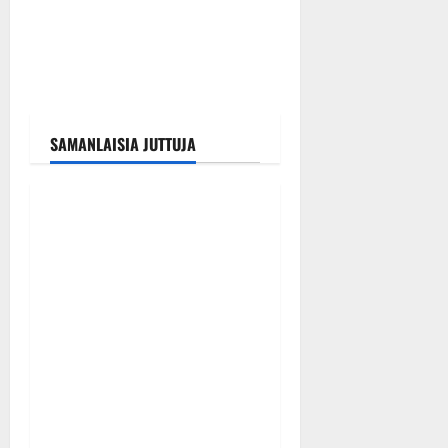
SAMANLAISIA JUTTUJA
Tanssitähdet
Tangokuningas Aki Samuli
meni naimisiin – hääkuva
julki
Tanssiin.fi
Julkaistu: 9.8.2026 |
Päivitetty:9.8.2026
0