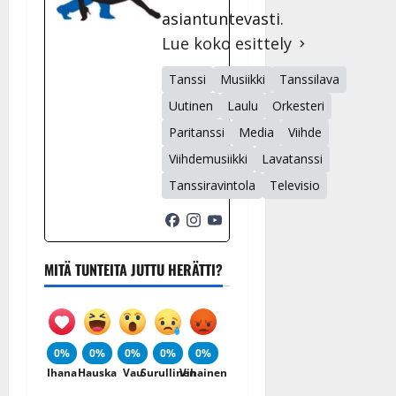
asiantuntevasti.
Lue koko esittely
Tanssi
Musiikki
Tanssilava
Uutinen
Laulu
Orkesteri
Paritanssi
Media
Viihde
Viihdemusiikki
Lavatanssi
Tanssiravintola
Televisio
MITÄ TUNTEITA JUTTU HERÄTTI?
0%
0%
0%
0%
0%
Ihana
Hauska
Vau
Surullinen
Vihainen