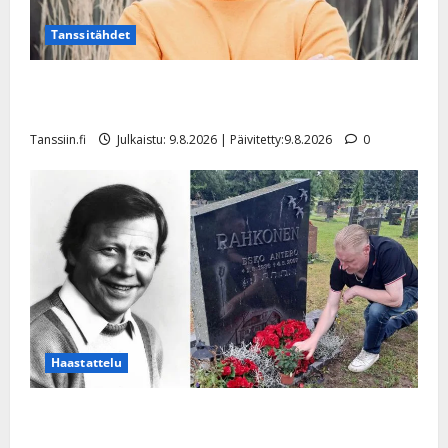
Tanssitähdet
Tangokuningas Aki Samuli meni naimisiin – hääkuva
julki
Tanssiin.fi
Julkaistu: 9.8.2026 | Päivitetty:9.8.2026
0
Haastattelu
Esko Rahkonen olisi täyttänyt 90 vuotta – Arto
Rahkonen kävi haudalla ja kertoo iskelmälegendan