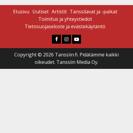
Etusivu
Uutiset
Artistit
Tanssilavat ja -paikat
Toimitus ja yhteystiedot
Tietosuojaseloste ja evästekäytäntö
Faceboook
Instagram
Youtube
Copyright © 2026 Tanssiin.fi. Pidätämme kaikki
oikeudet. Tanssiin Media Oy.