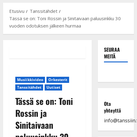
Etusivu
Tanssitähdet
Tässä se on: Toni Rossin ja Sinitaivaan paluusinkku 30
vuoden odotuksen jälkeen hurmaa
SEURAA
MEITÄ
Musiikkivideo
Orkesterit
Tanssitähdet
Uutiset
Tässä se on: Toni
Ota
Rossin ja
yhteyttä
info@tanssiin.f
Sinitaivaan
paluusinkku 30