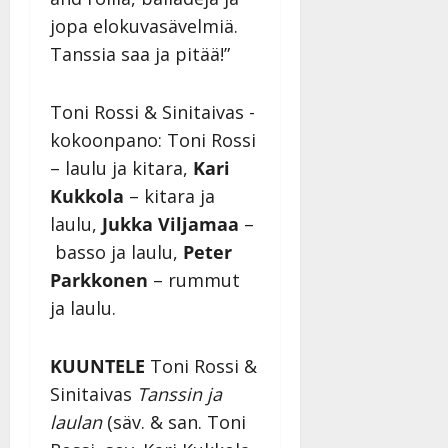
|
jopa elokuvasävelmiä.
Päivitetty:
Tanssia saa ja pitää!”
Toni Rossi & Sinitaivas -
kokoonpano: Toni Rossi
– laulu ja kitara,
Kari
Kukkola
– kitara ja
laulu,
Jukka Viljamaa
–
basso ja laulu,
Peter
Parkkonen
– rummut
ja laulu.
KUUNTELE
Toni Rossi &
Sinitaivas
Tanssin ja
laulan
(säv. & san. Toni