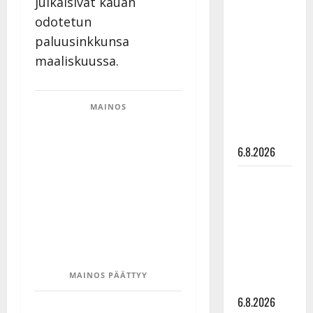
julkaisivat kauan
Tanssii
odotetun
tähtien
paluusinkkunsa
kanssa -
maaliskuussa.
julkkikset
julki: Anna
Hanski
MAINOS
liitää tv-
parketilla
6.8.2026
Sopiiko
Edith Piaf
tanssilavalle?
Pirttijoki
näyttää
mallia –
MAINOS PÄÄTTYY
video
6.8.2026