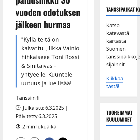
vuoden odotuksen
TANSSIPAIKAT K
jälkeen hurmaa
Katso
kätevästä
"Kyllä teitä on
kartasta
kaivattu", Ilkka Vainio
Suomen
hihkaiseee Toni Rossi
tanssipaikkoj
sijainnit.
& Sinitaivas -
yhtyeelle. Kuuntele
Klikkaa
uutuus ja lue lisää!
tästä!
Tanssiin.fi
Julkaistu: 6.3.2025 |
TUOREIMMAT
Päivitetty:6.3.2025
KUULUMISET
2 min lukuaika
TTK-tähti