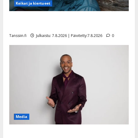
Keikat ja kiertueet
Maikilta pysäyttävä ulostulo: ”Elämä toi eteeni
sellaisen yllätyksen…”
Tanssiin.fi
Julkaistu: 7.8.2026 | Päivitetty:7.8.2026
0
Media
Tanssii tähtien kanssa -julkkikset julki: Anna Hanski