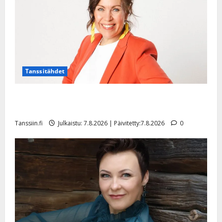
Tanssitähdet
TTK-tähti Anna Hanski rakastaa tanssia – suru
tyttären syövästä painaa
Tanssiin.fi
Julkaistu: 7.8.2026 | Päivitetty:7.8.2026
0