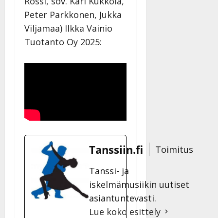
Rossi, sov. Kari Kukkola,
Peter Parkkonen, Jukka
Viljamaa) Ilkka Vainio
Tuotanto Oy 2025:
Tanssiin.fi
Toimitus
Tanssi- ja
iskelmämusiikin uutiset
asiantuntevasti.
Lue koko esittely