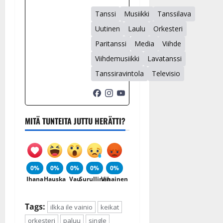
Tanssi
Musiikki
Tanssilava
Uutinen
Laulu
Orkesteri
Paritanssi
Media
Viihde
Viihdemusiikki
Lavatanssi
Tanssiravintola
Televisio
MITÄ TUNTEITA JUTTU HERÄTTI?
0%
0%
0%
0%
0%
Ihana
Hauska
Vau
Surullinen
Vihainen
Tags:
ilkka ile vainio
keikat
orkesteri
paluu
single