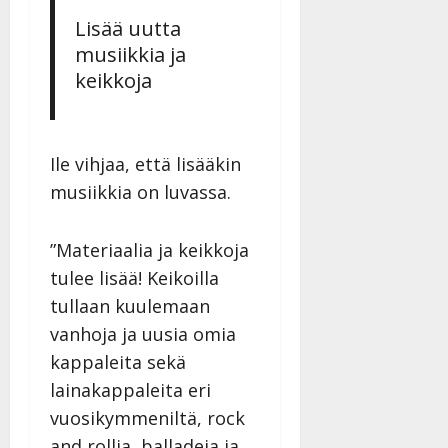
a
Lisää uutta
n
musiikkia ja
n
keikkoja
y
l
l
e
Ile vihjaa, että lisääkin
i
musiikkia on luvassa.
s
o
k
”Materiaalia ja keikkoja
i
tulee lisää! Keikoilla
i
t
tullaan kuulemaan
o
vanhoja ja uusia omia
s
kappaleita sekä
Tanssiin.fi
lainakappaleita eri
vuosikymmeniltä, rock
Julkaistu:
27.4.2025
and rollia, balladeja ja