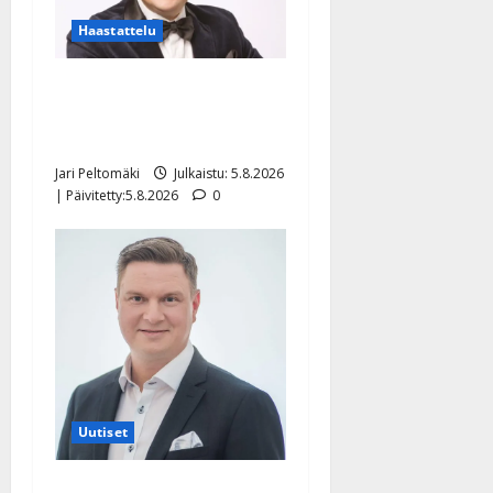
Haastattelu
Leif Lindeman levytti:
”Kuvaa osuvasti uraani
pikkupojasta näihin päiviin”
Jari Peltomäki
Julkaistu: 5.8.2026
| Päivitetty:5.8.2026
0
Uutiset
Jukka Hallikainen, 50,