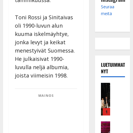
Seuraa
meitä
Toni Rossi ja Sinitaivas
oli 1990-luvun alun
kuuma iskelmäyhtye,
jonka levyt ja keikat
menestyivät Suomessa.
He julkaisivat 1990-
LUETUIMMAT
luvulla neljä albumia,
NYT
joista viimeisin 1998.
Musiikkiv
H
MAINOS
u
i
k
1
e
a
Keikat ja 
I
t