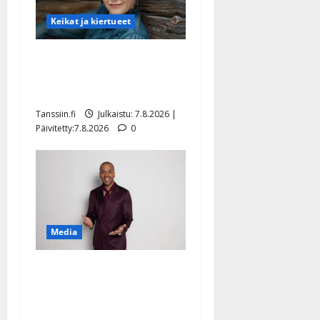
Keikat ja kiertueet
Maikilta pysäyttävä
ulostulo: ”Elämä toi eteeni
sellaisen yllätyksen…”
Tanssiin.fi
Julkaistu: 7.8.2026 |
Päivitetty:7.8.2026
0
Media
Tanssii tähtien kanssa -
julkkikset julki: Anna
Hanski liitää tv-parketilla