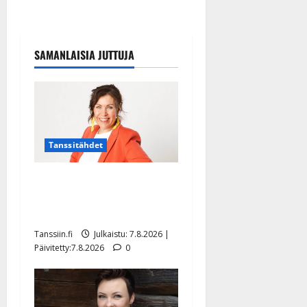
SAMANLAISIA JUTTUJA
Tanssitähdet
TTK-tähti Anna Hanski
rakastaa tanssia – suru
tyttären syövästä painaa
Tanssiin.fi
Julkaistu: 7.8.2026 |
Päivitetty:7.8.2026
0