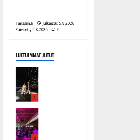
liikuttuu lapsenlapsistaan –
uusi laulu koskettaa syvältä
Tanssiin.fi
Julkaistu: 5.8.2026 |
Päivitetty:5.8.2026
0
LUETUIMMAT JUTUT
Huikeat
hyvästit!
Tommi
saatteli
Katri
1
Helenan
Ikävä
lavalta
sairauskohta
viimeisen
us: soittaja
kerran –
tuupertui
kuva- ja
kesken
2
videokooste