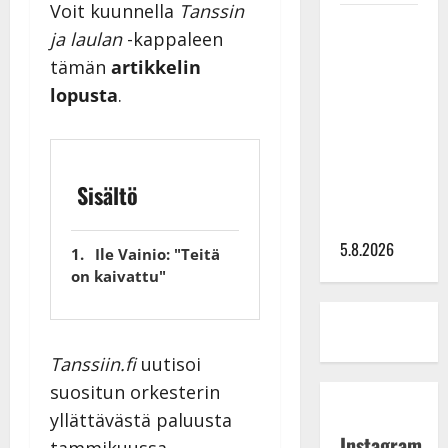
Voit kuunnella
Tanssin
Leif
ja laulan
-kappaleen
Lindeman
tämän
artikkelin
levytti:
lopusta
.
”Kuvaa
osuvasti
uraani
pikkupojasta
Sisältö
näihin
päiviin”
5.8.2026
Ile Vainio: "Teitä
on kaivattu"
Tanssiin.fi
uutisoi
suositun orkesterin
yllättävästä paluusta
Instagram
tammikuussa.