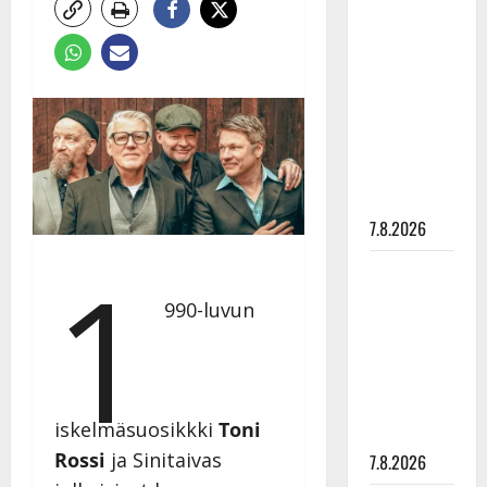
Anna
Hanski
rakastaa
tanssia –
suru
tyttären
syövästä
painaa
7.8.2026
1
Maikilta
pysäyttävä
990-luvun
ulostulo:
”Elämä toi
eteeni
sellaisen
iskelmäsuosikkki
Toni
yllätyksen…”
Rossi
ja Sinitaivas
7.8.2026