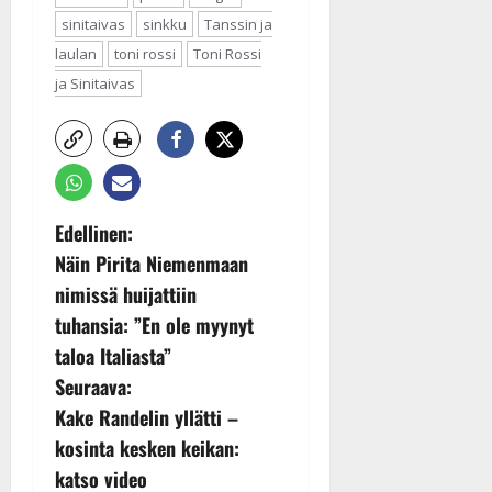
sinitaivas
sinkku
Tanssin ja
laulan
toni rossi
Toni Rossi
ja Sinitaivas
P
Edellinen:
Näin Pirita Niemenmaan
o
nimissä huijattiin
s
tuhansia: ”En ole myynyt
taloa Italiasta”
t
Seuraava:
n
Kake Randelin yllätti –
kosinta kesken keikan:
a
katso video