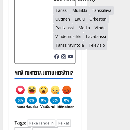
Tanssi
Musiikki
Tanssilava
Uutinen
Laulu
Orkesteri
Paritanssi
Media
Viihde
Viihdemusiikki
Lavatanssi
Tanssiravintola
Televisio
MITÄ TUNTEITA JUTTU HERÄTTI?
0%
0%
0%
0%
0%
Ihana
Hauska
Vau
Surullinen
Vihainen
Tags:
kake randelin
keikat