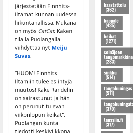
a
n
a
haastattelu
a
järjestetään Finnhits-
t
(362)
k
r
P
j
r
iltamat kunnan uudessa
k
u
o
a
i
kappale
liikuntahallissa. Mukana
a
n
h
t
(435)
H
u
o
on myös
CatCat
. Kaken
j
u
e
s
keikat
K
o
u
l
tilalla Puolangalla
(1271)
t
a
s
p
e
viihdyttää nyt
Meiju
a
t
e
e
n
seinäjoen
Suvas
.
r
r
tangomarkkina
n
r
a
(283)
i
i
t
t
n
n
H
y
u
l
sinkku
”HUOM! Finnhits
a
e
t
i
(514)
a
Iltamiin tulee esiintyjä
!
l
ä
k
v
tangokuningas
D
e
muutos! Kake Randelin
r
e
a
(511)
i
n
k
s
l
on sairastunut ja hän
m
a
i
k
t
tangokuningat
on perunut tulevan
i
s
(370)
l
e
a
viikonlopun keikat”,
t
t
p
n
v
tanssiin.fi
r
a
a
Puolangan kunta
t
i
(317)
i
p
i
a
i
tiedotti keskiviikkona