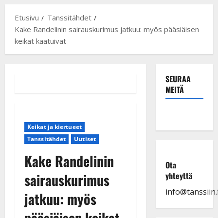
Etusivu
Tanssitähdet
Kake Randelinin sairauskurimus jatkuu: myös pääsiäisen
keikat kaatuivat
SEURAA
MEITÄ
Keikat ja kiertueet
Tanssitähdet
Uutiset
Kake Randelinin
Ota
sairauskurimus
yhteyttä
info@tanssiin.f
jatkuu: myös
pääsiäisen keikat