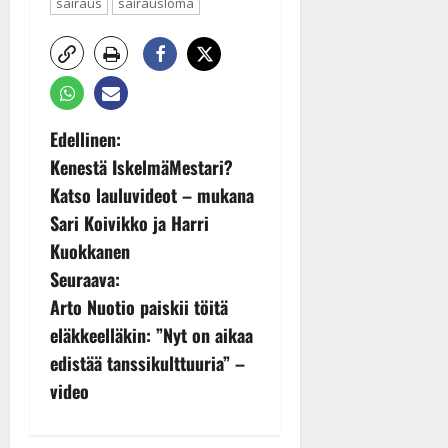
sairaus
sairausloma
P
Edellinen:
Kenestä IskelmäMestari?
o
Katso lauluvideot – mukana
s
Sari Koivikko ja Harri
Kuokkanen
t
Seuraava:
n
Arto Nuotio paiskii töitä
eläkkeelläkin: ”Nyt on aikaa
a
edistää tanssikulttuuria” –
v
video
i