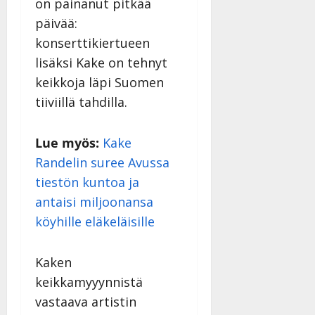
v
on painanut pitkää
Julkaistu:
p
Päivitetty:
K
22.8.2025
i
päivää:
i
a
|
d
konserttikiertueen
a
t
Päivitetty:
e
n
r
lisäksi Kake on tehnyt
o
t
i
k
keikkoja läpi Suomen
i
…
o
tiiviillä tahdilla.
n
”
o
a
s
Tanssiin.fi
h
t
Lue myös:
Kake
ä
Julkaistu:
e
Randelin suree Avussa
i
20.8.2025
Tanssiin.fi
tiestön kuntoa ja
t
|
Päivitetty:
ä
antaisi miljoonansa
Julkaistu:
ä
17.8.2025
köyhille eläkeläisille
n
|
–
Päivitetty:
D
Kaken
a
keikkamyyynnistä
n
vastaava artistin
n