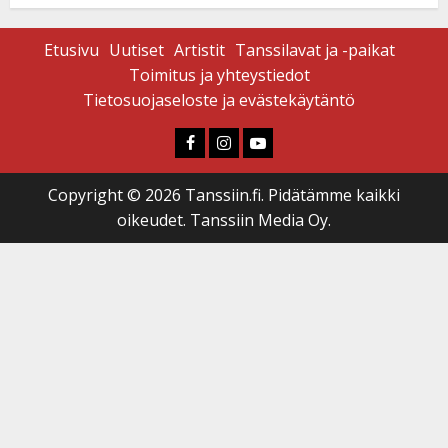
Etusivu
Uutiset
Artistit
Tanssilavat ja -paikat
Toimitus ja yhteystiedot
Tietosuojaseloste ja evästekäytäntö
Faceboook
Instagram
Youtube
Copyright © 2026 Tanssiin.fi. Pidätämme kaikki
oikeudet. Tanssiin Media Oy.