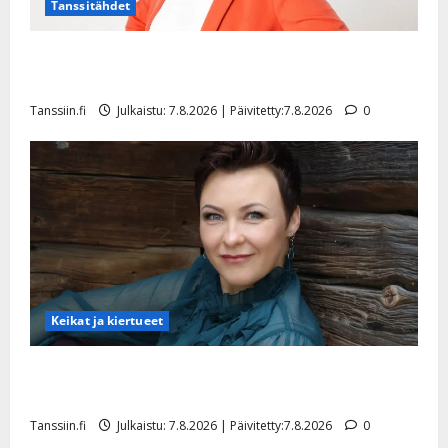
Tanssitähdet
TTK-tähti Anna Hanski rakastaa tanssia – suru
tyttären syövästä painaa
Tanssiin.fi
Julkaistu: 7.8.2026 | Päivitetty:7.8.2026
0
Keikat ja kiertueet
Maikilta pysäyttävä ulostulo: ”Elämä toi eteeni
sellaisen yllätyksen…”
Tanssiin.fi
Julkaistu: 7.8.2026 | Päivitetty:7.8.2026
0