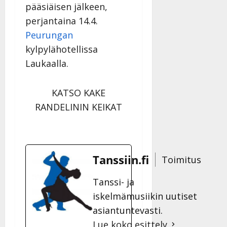
pääsiäisen jälkeen,
perjantaina 14.4.
Peurungan
kylpylähotellissa
Laukaalla.
KATSO KAKE
RANDELININ KEIKAT
Tanssiin.fi
Toimitus
Tanssi- ja
iskelmämusiikin uutiset
asiantuntevasti.
Lue koko esittely