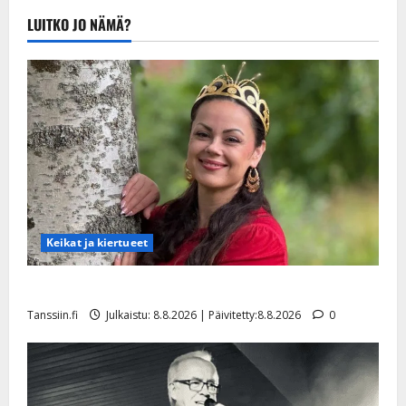
Julkaistu:
LUITKO JO NÄMÄ?
20.8.2025 |
Päivitetty:22.8.2025
Keikat ja kiertueet
Tangokuningatar Raija Mäntyniemi: matka tyssäsi
Tanssiin.fi
Julkaistu: 8.8.2026 | Päivitetty:8.8.2026
0