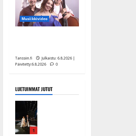
Musiikkivideo
Sopiiko Edith Piaf
tanssilavalle? Pirttijoki
näyttää mallia – video
Tanssiin.fi
Julkaistu: 6.8.2026 |
Päivitetty:6.8.2026
0
LUETUIMMAT JUTUT
Huikeat
hyvästit!
Tommi
saatteli
Katri
1