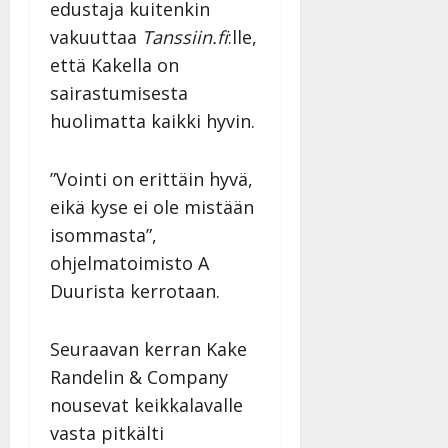
edustaja kuitenkin
y
l
vakuuttaa
Tanssiin.fi
:lle,
l
että Kakella on
e
sairastumisesta
i
s
huolimatta kaikki hyvin.
o
k
”Vointi on erittäin hyvä,
i
eikä kyse ei ole mistään
i
t
isommasta”,
o
ohjelmatoimisto A
s
Duurista kerrotaan.
Tanssiin.fi
Julkaistu:
Seuraavan kerran Kake
27.4.2025
Randelin & Company
|
Päivitetty:
nousevat keikkalavalle
vasta pitkälti