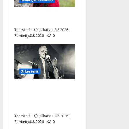
Tangokuningatar Raija
Mäntyniemi: matka tyssäsi
Tanssiin.fi
Julkaistu: 8.8.2026 |
Päivitetty:8.8.2026
0
Orkesterit
Matti Ruohonen viettää taas
synttäreitään täydessä
hiljaisuudessa – tämä on
tilanne nyt
Tanssiin.fi
Julkaistu: 8.8.2026 |
Päivitetty:8.8.2026
0