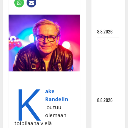
Raija
Mäntyniemi:
matka
tyssäsi
8.8.2026
Matti
Ruohonen
viettää taas
synttäreitään
täydessä
K
hiljaisuudessa
– tämä on
ake
tilanne nyt
Randelin
8.8.2026
joutuu
TTK-tähti
olemaan
Anna
toipilaana vielä
Hanski