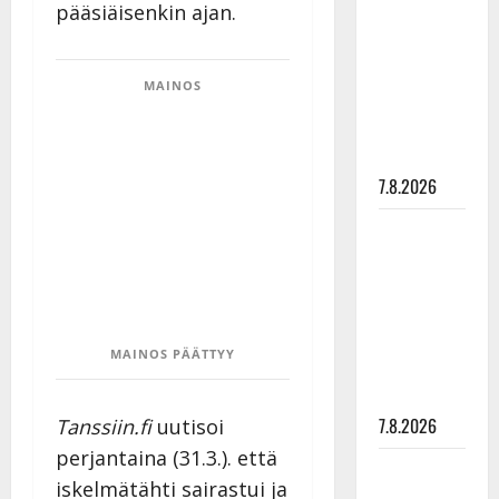
pääsiäisenkin ajan.
rakastaa
tanssia –
suru
MAINOS
tyttären
syövästä
painaa
7.8.2026
Maikilta
pysäyttävä
ulostulo:
”Elämä toi
eteeni
MAINOS PÄÄTTYY
sellaisen
yllätyksen…”
7.8.2026
Tanssiin.fi
uutisoi
perjantaina (31.3.). että
Tanssii
iskelmätähti sairastui ja
tähtien