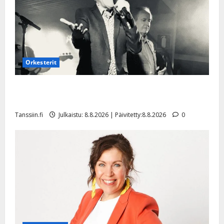
Orkesterit
Matti Ruohonen viettää taas synttäreitään täydessä
hiljaisuudessa – tämä on tilanne nyt
Tanssiin.fi
Julkaistu: 8.8.2026 | Päivitetty:8.8.2026
0