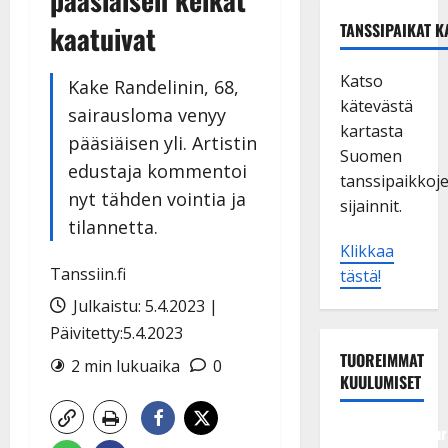
kaatuivat
TANSSIPAIKAT K
Katso
Kake Randelinin, 68,
kätevästä
sairausloma venyy
kartasta
pääsiäisen yli. Artistin
Suomen
edustaja kommentoi
tanssipaikkoj
nyt tähden vointia ja
sijainnit.
tilannetta.
Klikkaa
Tanssiin.fi
tästä!
Julkaistu: 5.4.2023 |
Päivitetty:5.4.2023
TUOREIMMAT
2 min lukuaika
0
KUULUMISET
Tangokuningatar