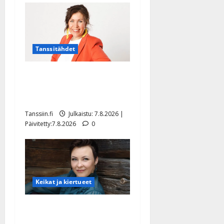
Tanssitähdet
TTK-tähti Anna Hanski
rakastaa tanssia – suru
tyttären syövästä painaa
Tanssiin.fi
Julkaistu: 7.8.2026 |
Päivitetty:7.8.2026
0
Keikat ja kiertueet
Maikilta pysäyttävä
ulostulo: ”Elämä toi eteeni