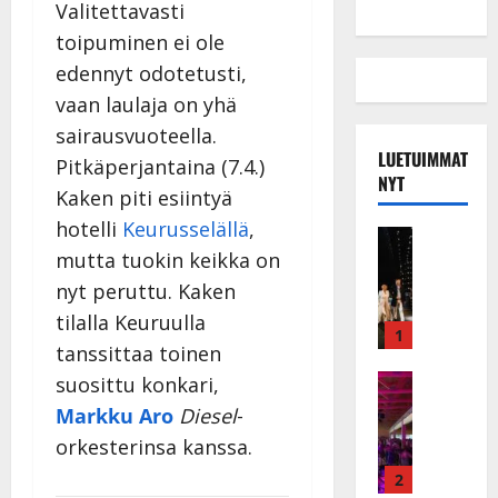
Valitettavasti
toipuminen ei ole
edennyt odotetusti,
vaan laulaja on yhä
sairausvuoteella.
LUETUIMMAT
Pitkäperjantaina (7.4.)
NYT
Kaken piti esiintyä
hotelli
Keurusselällä
,
Musiikkiv
mutta tuokin keikka on
H
u
nyt peruttu. Kaken
i
tilalla Keuruulla
k
1
tanssittaa toinen
e
a
Keikat ja 
suosittu konkari,
I
t
Markku Aro
Diesel
-
k
h
orkesterinsa kanssa.
ä
y
v
v
2