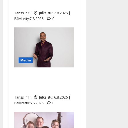
sellaisen yllätyksen…”
Tanssiin.fi
Julkaistu: 7.8.2026 |
Päivitetty:7.8.2026
0
Media
Tanssii tähtien kanssa -
julkkikset julki: Anna
Hanski liitää tv-parketilla
Tanssiin.fi
Julkaistu: 6.8.2026 |
Päivitetty:6.8.2026
0