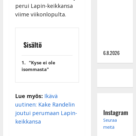
perui Lapin-keikkansa
kanssa -
viime viikonlopulta.
julkkikset
julki: Anna
Hanski
liitää tv-
Sisältö
parketilla
6.8.2026
"Kyse ei ole
isommasta"
Lue myös:
Ikävä
uutinen: Kake Randelin
Instagram
joutui perumaan Lapin-
Seuraa
keikkansa
meitä