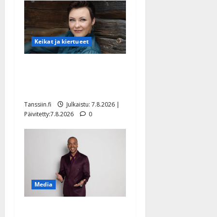
Keikat ja kiertueet
Maikilta pysäyttävä
ulostulo: ”Elämä toi eteeni
sellaisen yllätyksen…”
Tanssiin.fi
Julkaistu: 7.8.2026 |
Päivitetty:7.8.2026
0
Media
Tanssii tähtien kanssa -