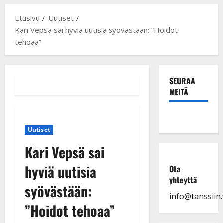
Etusivu
Uutiset
Kari Vepsä sai hyviä uutisia syövästään: ”Hoidot
tehoaa”
SEURAA
MEITÄ
Uutiset
Kari Vepsä sai
hyviä uutisia
Ota
yhteyttä
syövästään:
info@tanssiin.f
”Hoidot tehoaa”