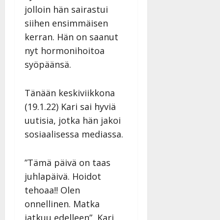
i
t
ä
-
jolloin hän sairastui
v
u
Julkaistu:
j
Tanssiin.fi
siihen ensimmäisen
a
l
21.8.2025
a
t
e
|
kerran. Hän on saanut
v
Julkaistu:
p
Päivitetty:
K
22.8.2025
i
nyt hormonihoitoa
i
a
|
d
syöpäänsä.
a
t
Päivitetty:
e
n
r
o
t
i
k
Tänään keskiviikkona
i
…
o
(19.1.22) Kari sai hyviä
n
”
o
uutisia, jotka hän jakoi
a
s
Tanssiin.fi
h
sosiaalisessa mediassa.
t
ä
Julkaistu:
e
i
20.8.2025
Tanssiin.fi
”Tämä päivä on taas
t
|
Päivitetty:
ä
juhlapäivä. Hoidot
Julkaistu:
ä
tehoaa!! Olen
17.8.2025
n
|
onnellinen. Matka
–
Päivitetty:
jatkuu edelleen”, Kari
D