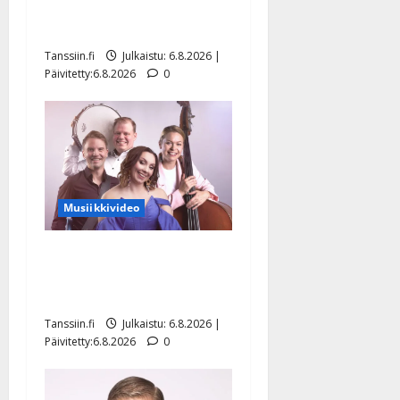
julkkikset julki: Anna
Hanski liitää tv-parketilla
Tanssiin.fi
Julkaistu: 6.8.2026 |
Päivitetty:6.8.2026
0
Musiikkivideo
Sopiiko Edith Piaf
tanssilavalle? Pirttijoki
näyttää mallia – video
Tanssiin.fi
Julkaistu: 6.8.2026 |
Päivitetty:6.8.2026
0