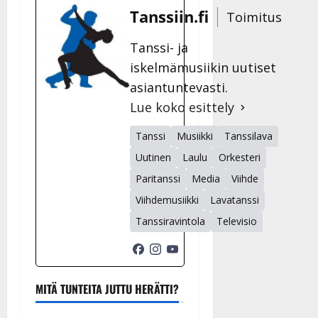
Tanssiin.fi
Toimitus
Tanssi- ja
iskelmämusiikin uutiset
asiantuntevasti.
Lue koko esittely
Tanssi
Musiikki
Tanssilava
Uutinen
Laulu
Orkesteri
Paritanssi
Media
Viihde
Viihdemusiikki
Lavatanssi
Tanssiravintola
Televisio
MITÄ TUNTEITA JUTTU HERÄTTI?