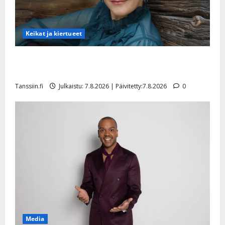
Keikat ja kiertueet
Maikilta pysäyttävä ulostulo: ”Elämä toi eteeni
sellaisen yllätyksen…”
Tanssiin.fi
Julkaistu: 7.8.2026 | Päivitetty:7.8.2026
0
Media