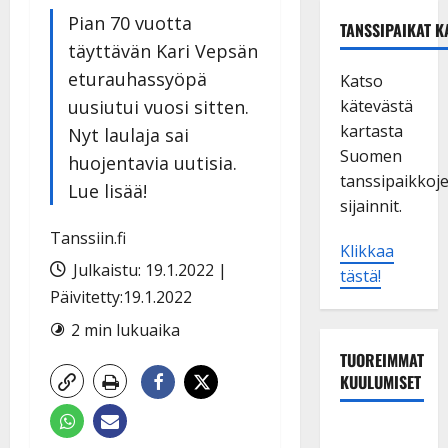
Pian 70 vuotta
TANSSIPAIKAT K
täyttävän Kari Vepsän
eturauhassyöpä
Katso
uusiutui vuosi sitten.
kätevästä
kartasta
Nyt laulaja sai
Suomen
huojentavia uutisia.
tanssipaikkoj
Lue lisää!
sijainnit.
Tanssiin.fi
Klikkaa
Julkaistu: 19.1.2022 |
tästä!
Päivitetty:19.1.2022
2 min lukuaika
TUOREIMMAT
KUULUMISET
TTK-tähti