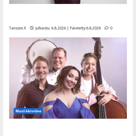
Tanssii tähtien kanssa -julkkikset julki: Anna Hanski
liitää tv-parketilla
Tanssiin.fi
Julkaistu: 6.8.2026 | Päivitetty:6.8.2026
0
Musiikkivideo
Sopiiko Edith Piaf tanssilavalle? Pirttijoki näyttää
mallia – video