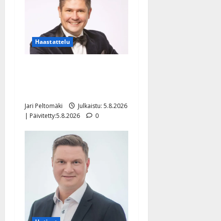
Haastattelu
Leif Lindeman levytti:
”Kuvaa osuvasti uraani
pikkupojasta näihin päiviin”
Jari Peltomäki
Julkaistu: 5.8.2026
| Päivitetty:5.8.2026
0