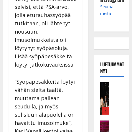
selvisi, että PSA-arvo,
Seuraa
meitä
jolla eturauhassyöpää
tutkitaan, oli lähtenyt
nousuun.
Imusolmukkeista oli
löytynyt syöpäsoluja.
Lisää syöpäpesäkkeitä
LUETUIMMAT
löytyi jatkokuvauksissa.
NYT
”Syöpäpesäkkeitä löytyi
Musiikkiv
vähän sieltä täältä,
H
u
muutama pallean
i
seudulla, ja myös
k
1
solisluun alapuolella on
e
havaittu imusolmuke”,
a
Keikat ja 
I
t
Kari Vepsä kertoi vajaa