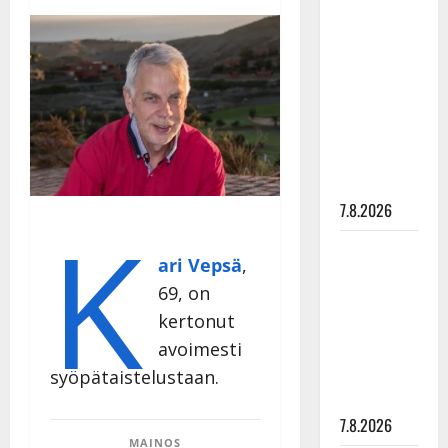
Anna
Hanski
rakastaa
tanssia –
suru
tyttären
syövästä
painaa
7.8.2026
K
Maikilta
ari Vepsä
,
pysäyttävä
69, on
ulostulo:
kertonut
”Elämä toi
avoimesti
eteeni
sellaisen
syöpätaistelustaan.
yllätyksen…”
7.8.2026
MAINOS