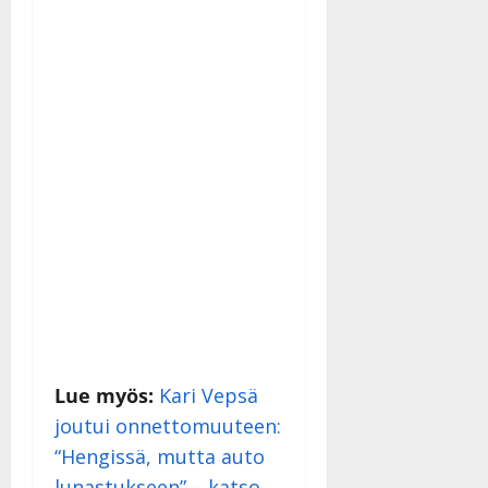
|
Päivitetty:
Lue myös:
Kari Vepsä
joutui onnettomuuteen:
“Hengissä, mutta auto
lunastukseen” – katso