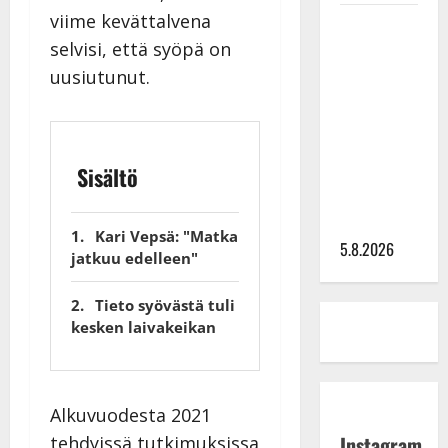
viime kevättalvena
Leif
Lindeman
selvisi, että syöpä on
levytti:
uusiutunut.
”Kuvaa
osuvasti
uraani
Sisältö
pikkupojasta
näihin
päiviin”
Kari Vepsä: "Matka
5.8.2026
jatkuu edelleen"
Tieto syövästä tuli
kesken laivakeikan
Alkuvuodesta 2021
Instagram
tehdyissä tutkimuksissa