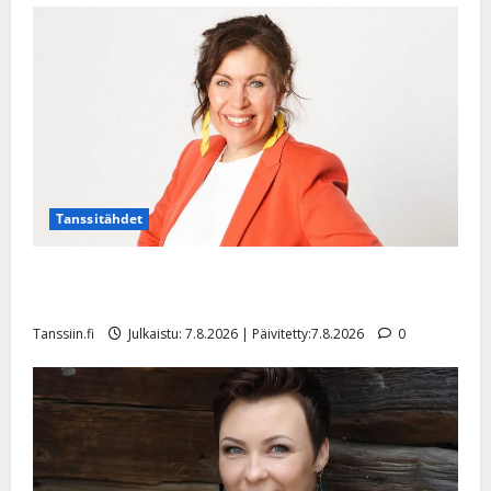
Tanssitähdet
TTK-tähti Anna Hanski rakastaa tanssia – suru
tyttären syövästä painaa
Tanssiin.fi
Julkaistu: 7.8.2026 | Päivitetty:7.8.2026
0