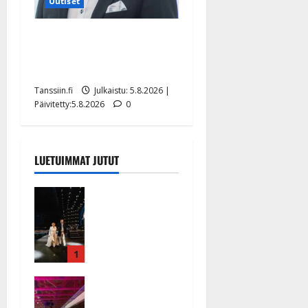
Uutiset
Jukka Hallikainen, 50,
liikuttuu lapsenlapsistaan –
uusi laulu koskettaa syvältä
Tanssiin.fi
Julkaistu: 5.8.2026 |
Päivitetty:5.8.2026
0
LUETUIMMAT JUTUT
Huikeat
hyvästit!
Tommi
saatteli
Katri
1
Helenan
Ikävä
lavalta
sairauskohta
viimeisen