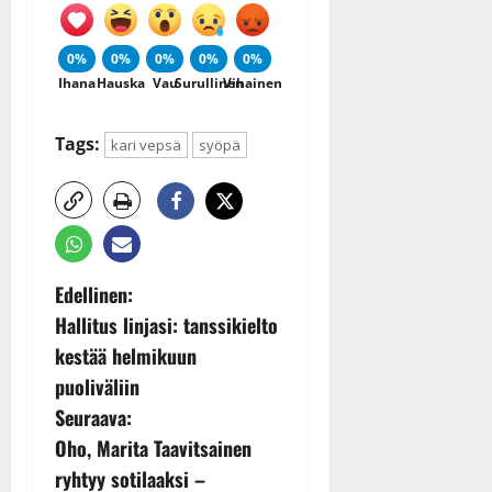
0%
0%
0%
0%
0%
Ihana
Hauska
Vau
Surullinen
Vihainen
Tags:
kari vepsä
syöpä
P
Edellinen:
Hallitus linjasi: tanssikielto
o
kestää helmikuun
s
puoliväliin
Seuraava:
t
Oho, Marita Taavitsainen
n
ryhtyy sotilaaksi –