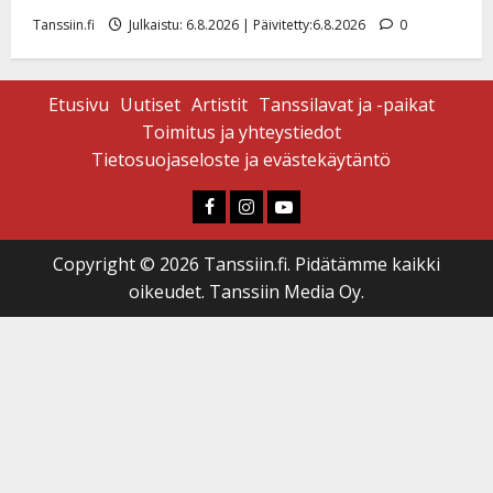
Tanssiin.fi
Julkaistu: 6.8.2026 | Päivitetty:6.8.2026
0
Etusivu
Uutiset
Artistit
Tanssilavat ja -paikat
Toimitus ja yhteystiedot
Tietosuojaseloste ja evästekäytäntö
Faceboook
Instagram
Youtube
Copyright © 2026 Tanssiin.fi. Pidätämme kaikki
oikeudet. Tanssiin Media Oy.