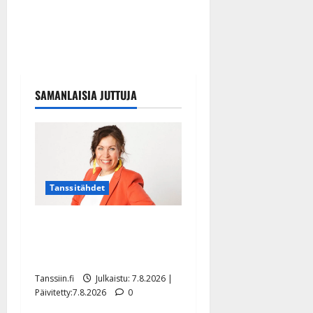
SAMANLAISIA JUTTUJA
Tanssitähdet
TTK-tähti Anna Hanski
rakastaa tanssia – suru
tyttären syövästä painaa
Tanssiin.fi
Julkaistu: 7.8.2026 |
Päivitetty:7.8.2026
0