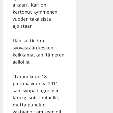
aikaan”, Kari on
kertonut kymmenen
vuoden takaisista
ajoistaan.
Hän sai tiedon
syövästään kesken
keikkamatkan Itämeren
aalloilla.
”Tammikuun 18.
päivänä vuonna 2011
sain syöpädiagnoosin.
Kirurgi soitti minulle,
mutta puhelun
vastaanottamiseen oli