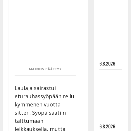
Tanssii
tähtien
kanssa -
julkkikset
julki: Anna
Hanski
liitää tv-
parketilla
6.8.2026
MAINOS PÄÄTTYY
Sopiiko
Edith Piaf
Laulaja sairastui
tanssilavalle?
eturauhassyöpään reilu
Pirttijoki
näyttää
kymmenen vuotta
mallia –
sitten. Syöpä saatiin
video
talttumaan
6.8.2026
leikkauksella, mutta