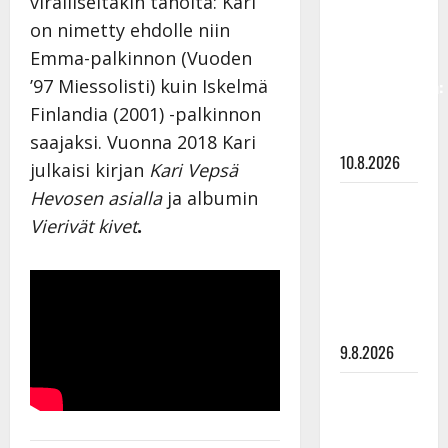
viralliseltakin taholta: Kari
vastaa nyt
on nimetty ehdolle niin
fanien
Emma-palkinnon (Vuoden
huoleen
’97 Miessolisti) kuin Iskelmä
jaksamisestaan:
”Mikään ei
Finlandia (2001) -palkinnon
ole ikuista”
saajaksi. Vuonna 2018 Kari
10.8.2026
julkaisi kirjan
Kari Vepsä
Hevosen asialla
ja albumin
Tangokuningas
Vierivät kivet
.
Aki Samuli
meni
naimisiin –
hääkuva
julki
9.8.2026
Esko
Rahkonen
olisi