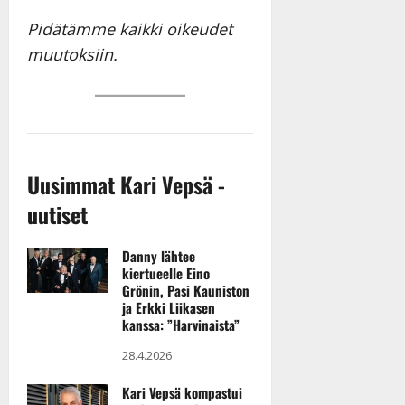
n
Pidätämme kaikki oikeudet
n
muutoksiin.
y
l
l
e
i
s
o
Uusimmat Kari Vepsä -
k
uutiset
i
i
t
Danny lähtee
kiertueelle Eino
o
Grönin, Pasi Kauniston
s
ja Erkki Liikasen
Tanssiin.fi
kanssa: ”Harvinaista”
Julkaistu:
28.4.2026
27.4.2025
Kari Vepsä kompastui
|