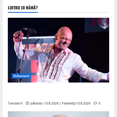
LUITKO JO NÄMÄ?
Orkesterit
Dimitri Keiski laihtui – vastaa nyt fanien huoleen
jaksamisestaan: ”Mikään ei ole ikuista”
Tanssiin.fi
Julkaistu: 10.8.2026 | Päivitetty:10.8.2026
0