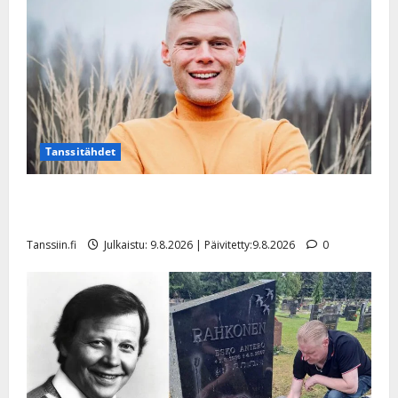
Tanssitähdet
Tangokuningas Aki Samuli meni naimisiin – hääkuva
julki
Tanssiin.fi
Julkaistu: 9.8.2026 | Päivitetty:9.8.2026
0