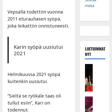
meitä
Vepsällä todettiin vuonna
2011 eturauhasen syöpä,
joka leikattiin onnistuneesti.
Karin syöpä uusiutui
LUETUIMMAT
2021
NYT
Musiikkiv
H
Helmikuussa 2021 syöpä
u
kuitenkin uusiutui.
i
k
1
e
”Sieltä se ryökäle taas oli
a
Keikat ja 
tullut esiin”, Kari on
I
t
k
todennut.
h