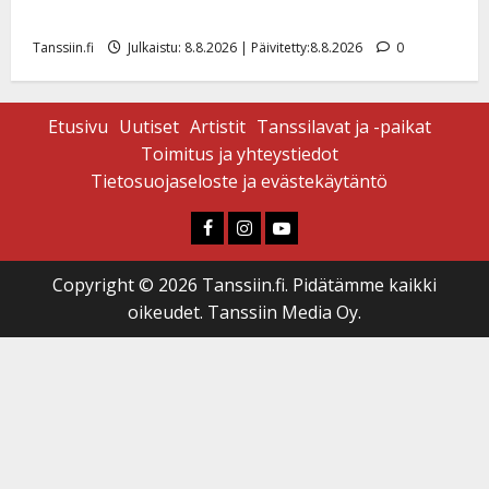
Tangokuningatar Raija Mäntyniemi: matka tyssäsi
Tanssiin.fi
Julkaistu: 8.8.2026 | Päivitetty:8.8.2026
0
Etusivu
Uutiset
Artistit
Tanssilavat ja -paikat
Toimitus ja yhteystiedot
Tietosuojaseloste ja evästekäytäntö
Faceboook
Instagram
Youtube
Copyright © 2026 Tanssiin.fi. Pidätämme kaikki
oikeudet. Tanssiin Media Oy.