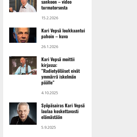
sankoon – video
Päivitetty:
turmatorsosta
15.2.2026
Kari Vepsä loukkaantui
pahoin – kuva
26.1.2026
Kari Vepsä moittii
kirjassa:
”Radiotyöläiset eivät
ymmärrä iskelmän
päälle”
4.10.2025
Syöpäsairas Kari Vepsä
laulaa koskettavasti
elämästään
5.9.2025