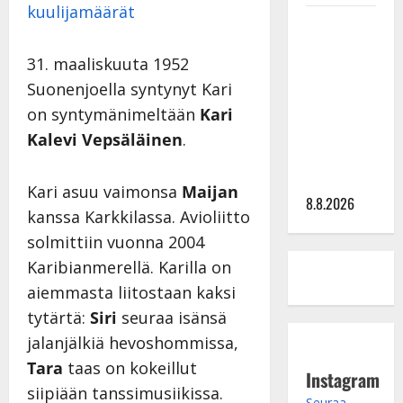
kuulijamäärät
Matti
Ruohonen
31. maaliskuuta 1952
viettää taas
Suonenjoella syntynyt Kari
synttäreitään
täydessä
on syntymänimeltään
Kari
hiljaisuudessa
Kalevi Vepsäläinen
.
– tämä on
tilanne nyt
Kari asuu vaimonsa
Maijan
8.8.2026
kanssa Karkkilassa. Avioliitto
solmittiin vuonna 2004
Karibianmerellä. Karilla on
aiemmasta liitostaan kaksi
tytärtä:
Siri
seuraa isänsä
jalanjälkiä hevoshommissa,
Tara
taas on kokeillut
Instagram
siipiään tanssimusiikissa.
Seuraa