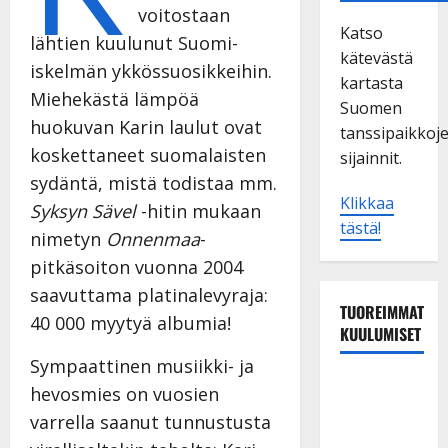
voitostaan
Katso
lähtien kuulunut Suomi-
kätevästä
iskelmän ykkössuosikkeihin.
kartasta
Miehekästä lämpöä
Suomen
huokuvan Karin laulut ovat
tanssipaikkoj
koskettaneet suomalaisten
sijainnit.
sydäntä, mistä todistaa mm.
Klikkaa
Syksyn Sävel
-hitin mukaan
tästä!
nimetyn
Onnenmaa
-
pitkäsoiton vuonna 2004
saavuttama platinalevyraja:
TUOREIMMAT
40 000 myytyä albumia!
KUULUMISET
Sympaattinen musiikki- ja
Dimitri
hevosmies on vuosien
Keiski
varrella saanut tunnustusta
laihtui –