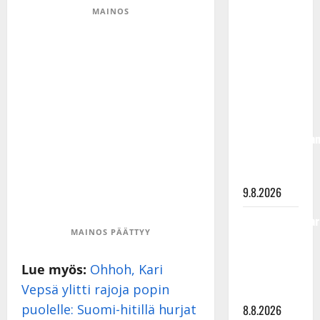
täyttänyt
MAINOS
90 vuotta –
Arto
Rahkonen
kävi
haudalla ja
kertoo
iskelmälegenda
viimeisistä
vuosista
9.8.2026
Tangokuningatar
MAINOS PÄÄTTYY
Raija
Mäntyniemi:
Lue myös:
Ohhoh, Kari
matka
Vepsä ylitti rajoja popin
tyssäsi
puolelle: Suomi-hitillä hurjat
8.8.2026