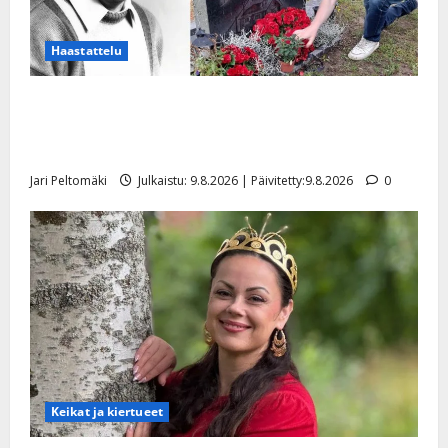
Haastattelu
Esko Rahkonen olisi täyttänyt 90 vuotta – Arto
Rahkonen kävi haudalla ja kertoo iskelmälegendan
viimeisistä vuosista
Jari Peltomäki
Julkaistu: 9.8.2026 | Päivitetty:9.8.2026
0
Keikat ja kiertueet