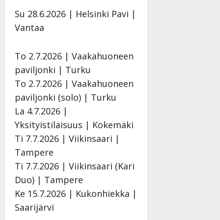
v
u
Julkaistu:
j
Tanssiin.fi
a
Su 28.6.2026 | Helsinki Pavi |
l
21.8.2025
a
t
e
|
Vantaa
v
Julkaistu:
p
Päivitetty:
K
22.8.2025
i
i
a
|
d
To 2.7.2026 | Vaakahuoneen
a
t
Päivitetty:
e
n
r
paviljonki | Turku
o
t
i
k
To 2.7.2026 | Vaakahuoneen
i
…
o
paviljonki (solo) | Turku
n
”
o
a
La 4.7.2026 |
s
Tanssiin.fi
h
Yksityistilaisuus | Kokemäki
t
ä
Julkaistu:
e
Ti 7.7.2026 | Viikinsaari |
i
20.8.2025
Tanssiin.fi
Tampere
t
|
Päivitetty:
ä
Ti 7.7.2026 | Viikinsaari (Kari
Julkaistu:
ä
17.8.2025
Duo) | Tampere
n
|
Ke 15.7.2026 | Kukonhiekka |
–
Päivitetty:
Saarijärvi
D
a