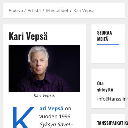
Etusivu
Artistit
Miestähdet
Kari Vepsä
Kari Vepsä
SEURAA
MEITÄ
Ota
yhteyttä
K
Kari Vepsä.
info@tanssiin.f
ari Vepsä
on
vuoden 1996
TANSSIPAIKAT K
Syksyn Sävel
-