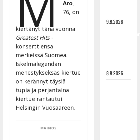
M
Aro
,
viimeisistä
76,
on
vuosista
9.8.2026
kiertänyt tänä vuonna
Tangokuningatar
Greatest Hits
-
Raija
konserttiensa
Mäntyniemi:
merkeissä Suomea.
matka
Iskelmälegendan
tyssäsi
menestykseksäs kiertue
8.8.2026
on kerännyt täysiä
Matti
tupia ja perjantaina
Ruohonen
kiertue rantautui
viettää taas
Helsingin Vuosaareen.
synttäreitään
täydessä
hiljaisuudessa
MAINOS
– tämä on