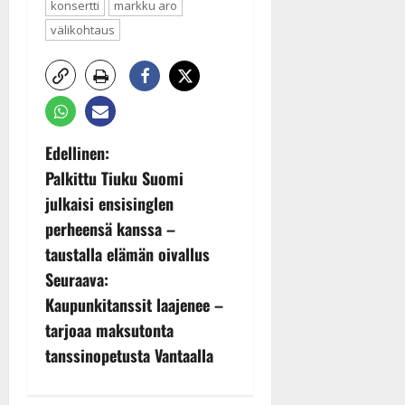
konsertti
markku aro
välikohtaus
P
Edellinen:
Palkittu Tiuku Suomi
o
julkaisi ensisinglen
s
perheensä kanssa –
t
taustalla elämän oivallus
Seuraava:
n
Kaupunkitanssit laajenee –
a
tarjoaa maksutonta
v
tanssinopetusta Vantaalla
i