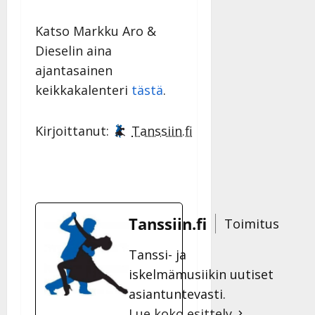
Katso Markku Aro &
Dieselin aina
ajantasainen
keikkakalenteri
tästä
.
Kirjoittanut:
Tanssiin.fi
Tanssiin.fi
Toimitus
Tanssi- ja
iskelmämusiikin uutiset
asiantuntevasti.
Lue koko esittely