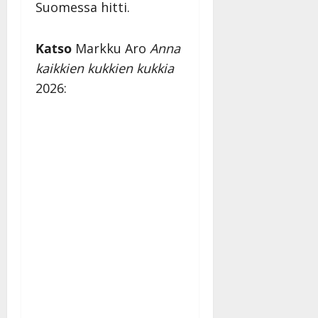
Suomessa hitti.
–
Päivitetty:
D
a
Katso
Markku Aro
Anna
n
kaikkien kukkien kukkia
n
2026:
y
l
l
e
i
s
o
k
i
i
t
o
s
Tanssiin.fi