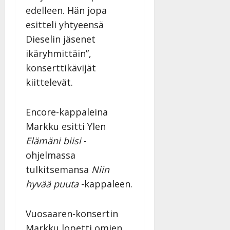
edelleen. Hän jopa
esitteli yhtyeensä
Dieselin jäsenet
ikäryhmittäin”,
konserttikävijät
kiittelevät.
Encore-kappaleina
Markku esitti Ylen
Elämäni biisi
-
ohjelmassa
tulkitsemansa
Niin
hyvää puuta
-kappaleen.
Vuosaaren-konsertin
Markku lopetti omien