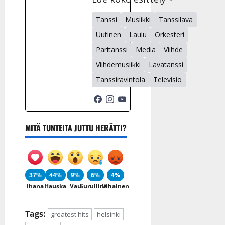
Tanssi
Musiikki
Tanssilava
Uutinen
Laulu
Orkesteri
Paritanssi
Media
Viihde
Viihdemusiikki
Lavatanssi
Tanssiravintola
Televisio
MITÄ TUNTEITA JUTTU HERÄTTI?
37%
44%
9%
6%
4%
Ihana
Hauska
Vau
Surullinen
Vihainen
Tags:
greatest hits
helsinki