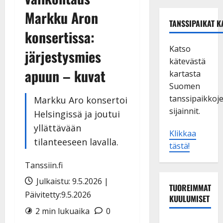
Markku Aron
TANSSIPAIKAT K
konsertissa:
Katso
järjestysmies
kätevästä
apuun – kuvat
kartasta
Suomen
tanssipaikkoj
Markku Aro konsertoi
sijainnit.
Helsingissä ja joutui
yllättävään
Klikkaa
tilanteeseen lavalla.
tästä!
Tanssiin.fi
Julkaistu: 9.5.2026 |
TUOREIMMAT
Päivitetty:9.5.2026
KUULUMISET
2 min lukuaika
0