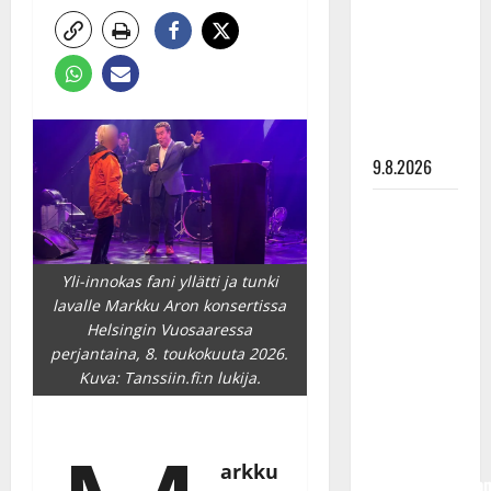
Tangokuningas
Aki Samuli
meni
naimisiin –
hääkuva
julki
9.8.2026
Esko
Rahkonen
olisi
Yli-innokas fani yllätti ja tunki
täyttänyt
lavalle Markku Aron konsertissa
90 vuotta –
Helsingin Vuosaaressa
Arto
perjantaina, 8. toukokuuta 2026.
Rahkonen
Kuva: Tanssiin.fi:n lukija.
kävi
haudalla ja
kertoo
arkku
iskelmälegenda