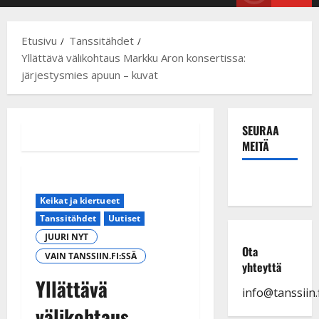
Menu
Etusivu
Tanssitähdet
Yllättävä välikohtaus Markku Aron konsertissa:
järjestysmies apuun – kuvat
SEURAA
MEITÄ
Keikat ja kiertueet
Tanssitähdet
Uutiset
JUURI NYT
Ota
VAIN TANSSIIN.FI:SSÄ
yhteyttä
Yllättävä
info@tanssiin.f
välikohtaus