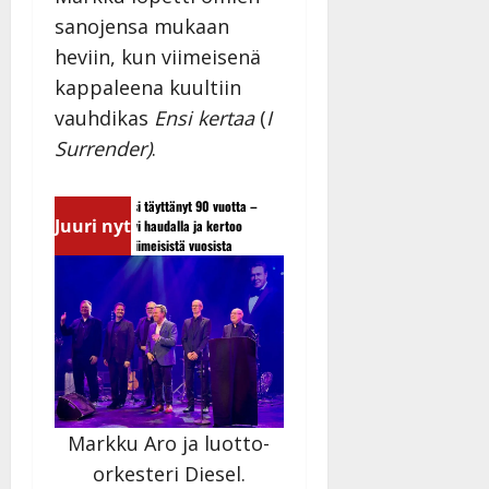
sanojensa mukaan
heviin, kun viimeisenä
kappaleena kuultiin
vauhdikas
Ensi kertaa
(
I
Surrender)
.
Esko Rahkonen olisi täyttänyt 90 vuotta –
Tangokuningatar Raija Mänty
Juuri nyt
Arto Rahkonen kävi haudalla ja kertoo
tyssäsi
iskelmälegendan viimeisistä vuosista
Markku Aro ja luotto-
orkesteri Diesel.