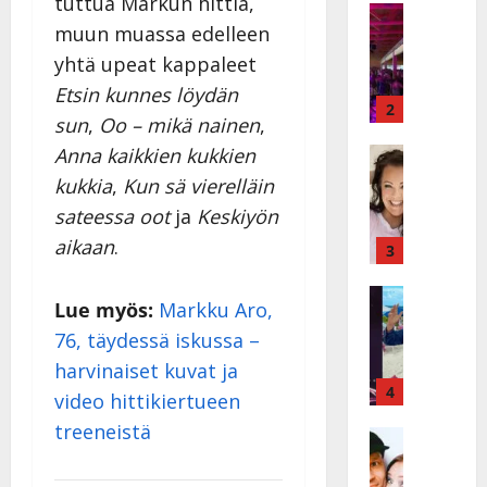
tuttua Markun hittiä,
a
Keikat ja 
muun muassa edelleen
I
t
k
h
yhtä upeat kappaleet
ä
y
Etsin kunnes löydän
v
v
2
sun
,
Oo – mikä nainen
,
ä
ä
Anna kaikkien kukkien
s
Tanssitäh
s
H
a
t
kukkia
,
Kun sä vierelläin
e
i
i
sateessa oot
ja
Keskiyön
i
r
t
aikaan
.
d
a
3
!
i
u
T
P
Tanssitäh
s
o
Lue myös:
Markku Aro,
T
a
k
m
76, täydessä iskussa –
ä
k
o
m
m
a
harvinaiset kuvat ja
h
i
ä
r
4
t
s
video hittikiertueen
I
i
a
a
treeneistä
l
Haastatte
s
u
a
H
e
e
s
t
u
V