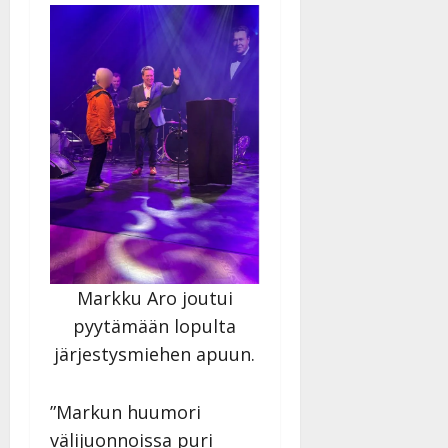
Markku Aro joutui
pyytämään lopulta
järjestysmiehen apuun.
”Markun huumori
välijuonnoissa puri