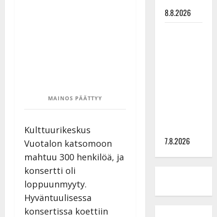
tilanne nyt
8.8.2026
TTK-tähti
Anna
Hanski
rakastaa
tanssia –
suru
MAINOS PÄÄTTYY
tyttären
syövästä
painaa
Kulttuurikeskus
7.8.2026
Vuotalon katsomoon
mahtuu 300 henkilöä, ja
konsertti oli
loppuunmyyty.
Hyväntuulisessa
konsertissa koettiin