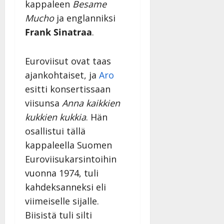
h
o
a
kappaleen
Besame
s
v
l
i
s
a
Mucho
ja englanniksi
Tanssiin.fi
i
t
ä
-
Frank Sinatraa
.
v
u
Julkaistu:
j
Tanssiin.fi
a
l
21.8.2025
a
t
e
|
v
Euroviisut ovat taas
Julkaistu:
p
Päivitetty:
K
22.8.2025
i
ajankohtaiset, ja
Aro
i
a
|
d
esitti konsertissaan
a
t
Päivitetty:
e
n
r
viisunsa
Anna kaikkien
o
t
i
k
kukkien kukkia
. Hän
i
…
o
osallistui tällä
n
”
o
a
kappaleella Suomen
s
Tanssiin.fi
h
Euroviisukarsintoihin
t
ä
Julkaistu:
e
vuonna 1974, tuli
i
20.8.2025
Tanssiin.fi
kahdeksanneksi eli
t
|
Päivitetty:
ä
viimeiselle sijalle.
Julkaistu:
ä
Biisistä tuli silti
17.8.2025
n
|