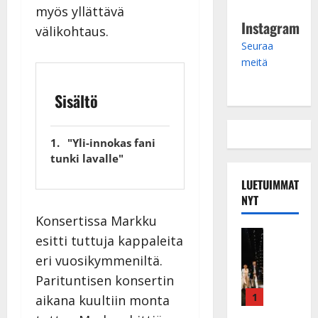
myös yllättävä
Instagram
välikohtaus.
Seuraa
meitä
Sisältö
"Yli-innokas fani
tunki lavalle"
LUETUIMMAT
NYT
Konsertissa Markku
Musiikkiv
esitti tuttuja kappaleita
H
eri vuosikymmeniltä.
u
Parituntisen konsertin
i
k
1
aikana kuultiin monta
e