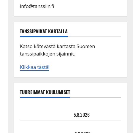
info@tanssiin.fi
TANSSIPAIKAT KARTALLA
Katso kätevästä kartasta Suomen
tanssipaikkojen sijainnit.
Klikkaa tästä!
TUOREIMMAT KUULUMISET
Leif Lindeman levytti: ”Kuvaa osuvasti uraani
pikkupojasta näihin päiviin”
5.8.2026
Jukka Hallikainen, 50, liikuttuu lapsenlapsistaan –