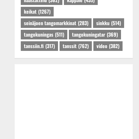
haastattelu
(362)
kappale
(435)
keikat
(1267)
seinäjoen tangomarkkinat
(283)
sinkku
(514)
tangokuningas
(511)
tangokuningatar
(369)
tanssiin.fi
(317)
tanssit
(762)
video
(382)