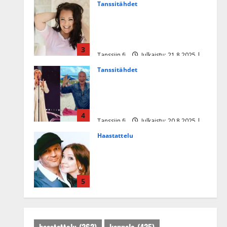
Tanssitähdet
Heidi Pakarisen ja Mika
Pohjosen tytär kilpailee
missikisoissa
3
Tanssiin.fi
Julkaistu: 21.8.2025 |
Päivitetty:22.8.2025
Tanssitähdet
Tämä Ile Vainion runo Katri
Helenasta paisui hitiksi: ”Voi
tule Katri…”
4
Tanssiin.fi
Julkaistu: 20.8.2025 |
Päivitetty:22.8.2025
Haastattelu
Huikea rakkaustarina!
Dimitri Keiski ja Katja
juhlivat pian tinahäitään –
5
Dannylle iso kiitos
Tanssiin.fi
Julkaistu: 27.4.2025 |
Päivitetty:27.4.2025