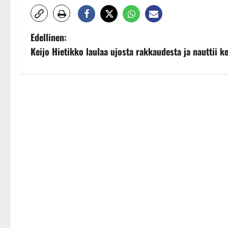
P
Edellinen:
Keijo Hietikko laulaa ujosta rakkaudesta ja nauttii 
o
s
t
n
a
v
i
g