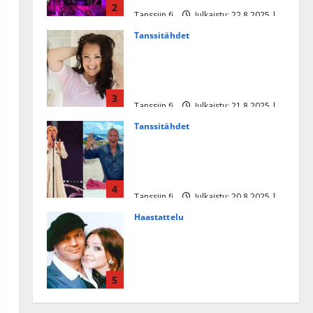
2
Tanssiin.fi
Julkaistu: 22.8.2025 |
Päivitetty:22.8.2025
Tanssitähdet
Heidi Pakarisen ja Mika
Pohjosen tytär kilpailee
missikisoissa
3
Tanssiin.fi
Julkaistu: 21.8.2025 |
Päivitetty:22.8.2025
Tanssitähdet
Tämä Ile Vainion runo Katri
Helenasta paisui hitiksi: ”Voi
tule Katri…”
4
Tanssiin.fi
Julkaistu: 20.8.2025 |
Päivitetty:22.8.2025
Haastattelu
Huikea rakkaustarina!
Dimitri Keiski ja Katja
juhlivat pian tinahäitään –
5
Dannylle iso kiitos
Tanssiin.fi
Julkaistu: 27.4.2025 |