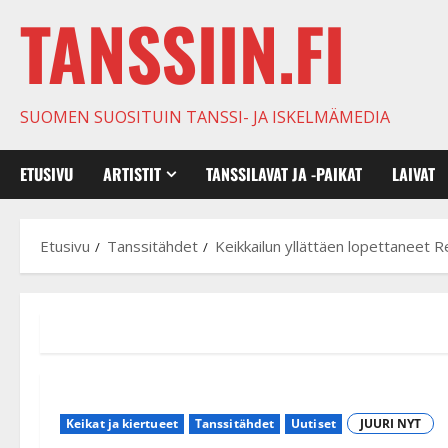
TANSSIIN.FI
SUOMEN SUOSITUIN TANSSI- JA ISKELMÄMEDIA
ETUSIVU
ARTISTIT
TANSSILAVAT JA -PAIKAT
LAIVAT
Etusivu
Tanssitähdet
Keikkailun yllättäen lopettaneet R
Keikat ja kiertueet
Tanssitähdet
Uutiset
JUURI NYT