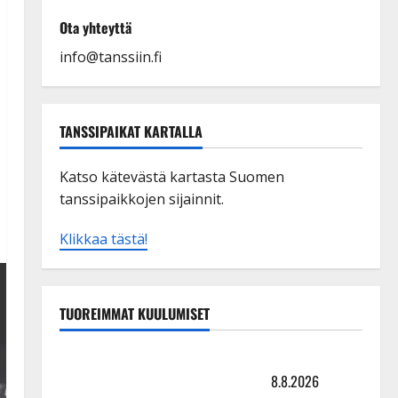
Ota yhteyttä
info@tanssiin.fi
TANSSIPAIKAT KARTALLA
Katso kätevästä kartasta Suomen
tanssipaikkojen sijainnit.
Klikkaa tästä!
TUOREIMMAT KUULUMISET
Matti Ruohonen viettää taas synttäreitään täydessä
hiljaisuudessa – tämä on tilanne nyt
8.8.2026