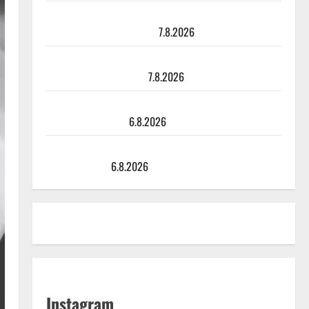
TTK-tähti Anna Hanski rakastaa tanssia – suru
tyttären syövästä painaa
7.8.2026
Maikilta pysäyttävä ulostulo: ”Elämä toi eteeni
sellaisen yllätyksen…”
7.8.2026
Tanssii tähtien kanssa -julkkikset julki: Anna Hanski
liitää tv-parketilla
6.8.2026
Sopiiko Edith Piaf tanssilavalle? Pirttijoki näyttää
mallia – video
6.8.2026
Instagram