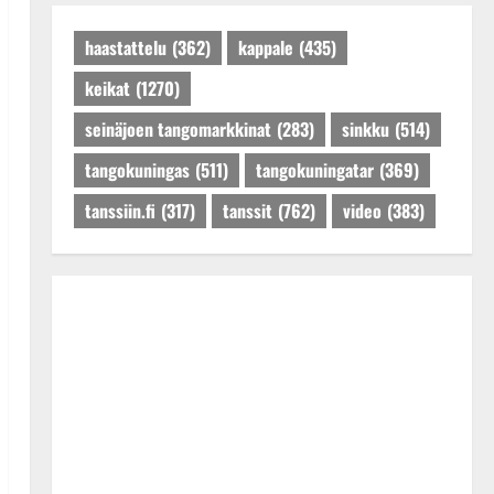
Päivitetty:27.4.2025
haastattelu
(362)
kappale
(435)
keikat
(1270)
seinäjoen tangomarkkinat
(283)
sinkku
(514)
tangokuningas
(511)
tangokuningatar
(369)
tanssiin.fi
(317)
tanssit
(762)
video
(383)