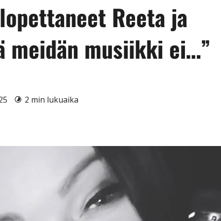
 lopettaneet Reeta ja
tä meidän musiikki ei…”
025
2 min lukuaika