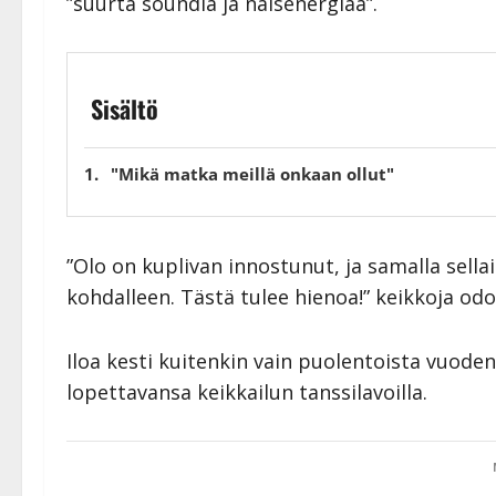
”suurta soundia ja naisenergiaa”.
Sisältö
"Mikä matka meillä onkaan ollut"
”Olo on kuplivan innostunut, ja samalla sellai
kohdalleen. Tästä tulee hienoa!” keikkoja od
Iloa kesti kuitenkin vain puolentoista vuoden
lopettavansa keikkailun tanssilavoilla.