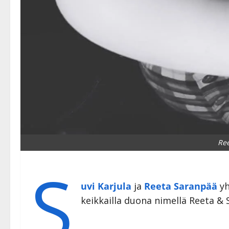
Ree
S
uvi Karjula
ja
Reeta Saranpää
yh
keikkailla duona nimellä Reeta & S