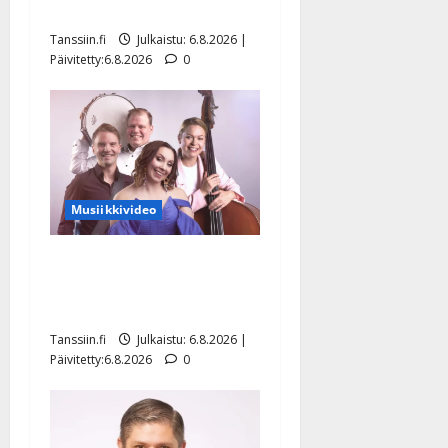
Hanski liitää tv-parketilla
Tanssiin.fi
Julkaistu: 6.8.2026 |
Päivitetty:6.8.2026
0
Musiikkivideo
Sopiiko Edith Piaf
tanssilavalle? Pirttijoki
näyttää mallia – video
Tanssiin.fi
Julkaistu: 6.8.2026 |
Päivitetty:6.8.2026
0