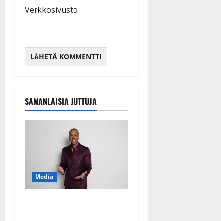
Verkkosivusto
SAMANLAISIA JUTTUJA
Media
Tanssii tähtien kanssa -
julkkikset julki: Anna