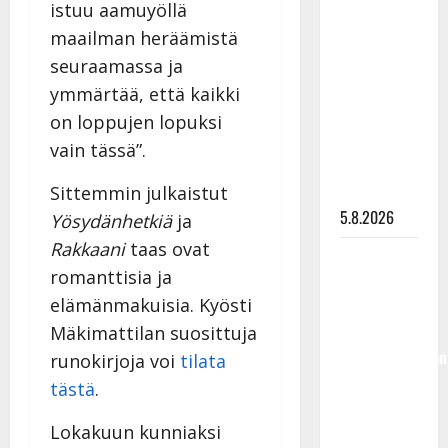
istuu aamuyöllä
Lindeman
maailman heräämistä
levytti:
seuraamassa ja
”Kuvaa
osuvasti
ymmärtää, että kaikki
uraani
on loppujen lopuksi
pikkupojasta
vain tässä”.
näihin
päiviin”
Sittemmin julkaistut
5.8.2026
Yösydänhetkiä
ja
Rakkaani
taas ovat
Jukka
romanttisia ja
Hallikainen,
elämänmakuisia. Kyösti
50,
liikuttuu
Mäkimattilan suosittuja
lapsenlapsistaan
runokirjoja voi
tilata
– uusi laulu
tästä
.
koskettaa
syvältä
Lokakuun kunniaksi