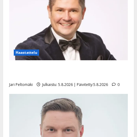
Haastattelu
Leif Lindeman levytti: ”Kuvaa osuvasti uraani
pikkupojasta näihin päiviin”
Jari Peltomäki
Julkaistu: 5.8.2026 | Päivitetty:5.8.2026
0