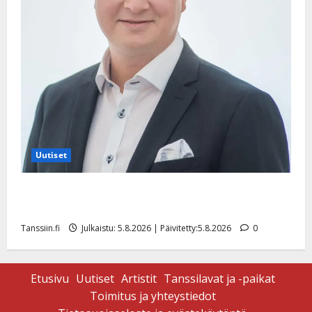
Uutiset
Jukka Hallikainen, 50, liikuttuu lapsenlapsistaan –
uusi laulu koskettaa syvältä
Tanssiin.fi
Julkaistu: 5.8.2026 | Päivitetty:5.8.2026
0
Etusivu
Uutiset
Artistit
Tanssilavat ja -paikat
Toimitus ja yhteystiedot