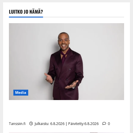
Tanssiin.fi
Julkaistu:
LUITKO JO NÄMÄ?
20.8.2025 |
Päivitetty:22.8.2025
Media
Tanssii tähtien kanssa -julkkikset julki: Anna Hanski
liitää tv-parketilla
Tanssiin.fi
Julkaistu: 6.8.2026 | Päivitetty:6.8.2026
0