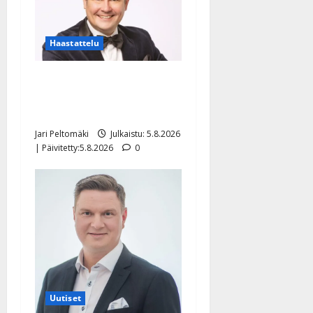
Haastattelu
Leif Lindeman levytti:
”Kuvaa osuvasti uraani
pikkupojasta näihin päiviin”
Jari Peltomäki
Julkaistu: 5.8.2026
| Päivitetty:5.8.2026
0
Uutiset