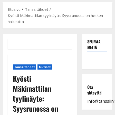
Etusivu
Tanssitähdet
Kyösti Mäkimattilan tyylinäyte: Syysrunossa on hetken
haikeutta
SEURAA
MEITÄ
Tanssitähdet
Uutiset
Kyösti
Mäkimattilan
Ota
yhteyttä
tyylinäyte:
info@tanssiin.f
Syysrunossa on