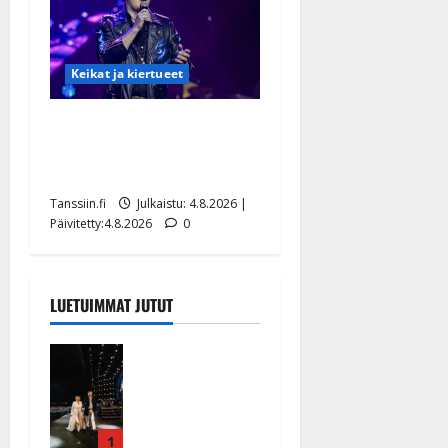
Keikat ja kiertueet
Ilari Hämäläisen
tangomatkan hinta: 10 000
eurolla keikkoja sivu suun
Tanssiin.fi
Julkaistu: 4.8.2026 |
Päivitetty:4.8.2026
0
LUETUIMMAT JUTUT
Huikeat
hyvästit!
Tommi
saatteli
Katri
1