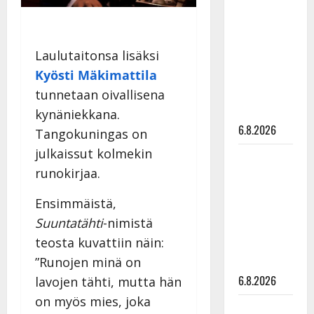
tähtien
kanssa -
julkkikset
Laulutaitonsa lisäksi
julki: Anna
Kyösti Mäkimattila
Hanski
liitää tv-
tunnetaan oivallisena
parketilla
kynäniekkana.
6.8.2026
Tangokuningas on
julkaissut kolmekin
Sopiiko
runokirjaa.
Edith Piaf
tanssilavalle?
Ensimmäistä,
Pirttijoki
Suuntatähti
-nimistä
näyttää
teosta kuvattiin näin:
mallia –
”Runojen minä on
video
6.8.2026
lavojen tähti, mutta hän
on myös mies, joka
Leif