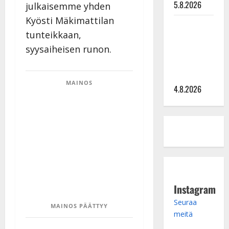
5.8.2026
julkaisemme yhden
Kyösti Mäkimattilan
Saija
tunteikkaan,
Tuupanen ei
syysaiheisen runon.
toivu –
lääkäri:
”Vaakatasoon”
MAINOS
4.8.2026
Instagram
Seuraa
MAINOS PÄÄTTYY
meitä