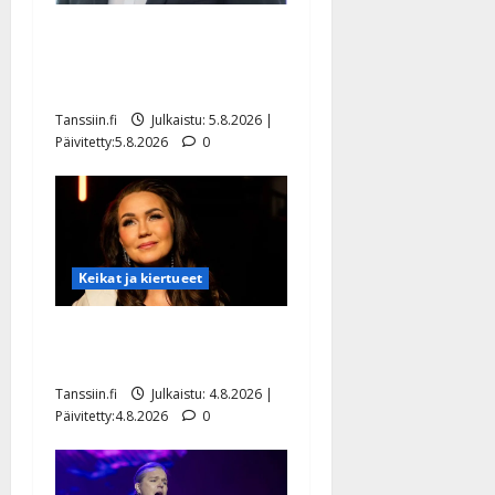
Jukka Hallikainen, 50,
liikuttuu lapsenlapsistaan –
uusi laulu koskettaa syvältä
Tanssiin.fi
Julkaistu: 5.8.2026 |
Päivitetty:5.8.2026
0
Keikat ja kiertueet
Saija Tuupanen ei toivu –
lääkäri: ”Vaakatasoon”
Tanssiin.fi
Julkaistu: 4.8.2026 |
Päivitetty:4.8.2026
0