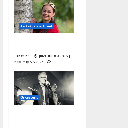
Keikat ja kiertueet
Tangokuningatar Raija
Mäntyniemi: matka tyssäsi
Tanssiin.fi
Julkaistu: 8.8.2026 |
Päivitetty:8.8.2026
0
Orkesterit
Matti Ruohonen viettää taas
synttäreitään täydessä
hiljaisuudessa – tämä on