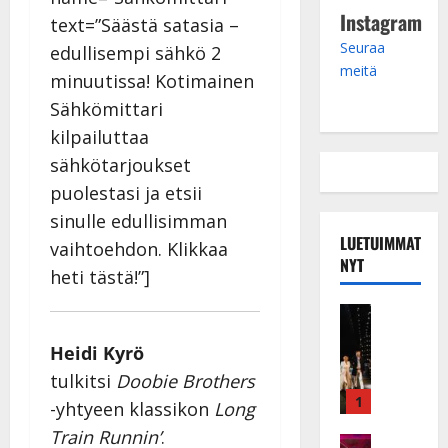
Instagram
text=”Säästä satasia –
Seuraa
edullisempi sähkö 2
meitä
minuutissa! Kotimainen
Sähkömittari
kilpailuttaa
sähkötarjoukset
puolestasi ja etsii
sinulle edullisimman
LUETUIMMAT
vaihtoehdon. Klikkaa
NYT
heti tästä!”]
Musiikkiv
H
Heidi Kyrö
u
i
tulkitsi
Doobie Brothers
k
1
-yhtyeen klassikon
Long
e
Train Runnin’
.
a
Keikat ja 