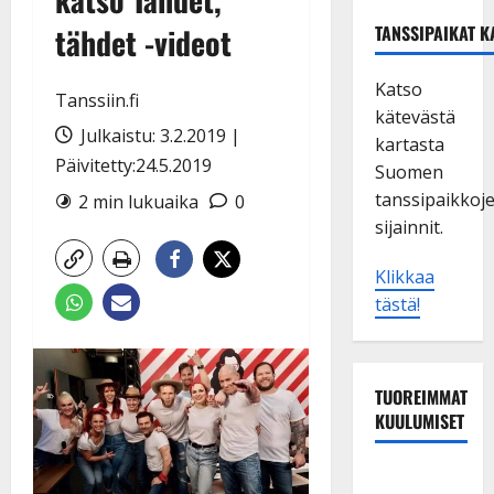
tähdet -videot
TANSSIPAIKAT K
Katso
Tanssiin.fi
kätevästä
Julkaistu: 3.2.2019 |
kartasta
Päivitetty:24.5.2019
Suomen
tanssipaikkoj
2 min lukuaika
0
sijainnit.
Klikkaa
tästä!
TUOREIMMAT
KUULUMISET
Dimitri