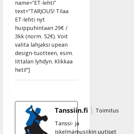
Päivitetty:
name=”ET-lehti”
D
text=”TARJOUS! Tilaa
a
ET-lehti nyt
n
n
huippuhintaan 29€ /
y
3kk (norm. 52€). Voit
l
valita lahjaksi upean
l
e
design-tuotteen, esim.
i
Iittalan lyhdyn. Klikkaa
s
heti!”]
o
k
i
i
t
o
Tanssiin.fi
Toimitus
s
Tanssiin.fi
Tanssi- ja
iskelmämusiikin uutiset
Julkaistu: