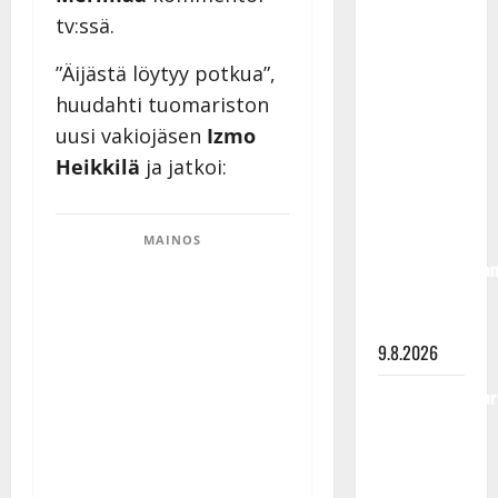
Rahkonen
tv:ssä.
olisi
”Äijästä löytyy potkua”,
täyttänyt
90 vuotta –
huudahti tuomariston
Arto
uusi vakiojäsen
Izmo
Rahkonen
Heikkilä
ja jatkoi:
kävi
haudalla ja
kertoo
MAINOS
iskelmälegenda
viimeisistä
vuosista
9.8.2026
Tangokuningatar
Raija
Mäntyniemi:
matka