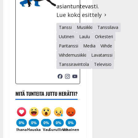
27.4.2025
asiantuntevasti.
|
Lue koko esittely
Päivitetty:
Tanssi
Musiikki
Tanssilava
Uutinen
Laulu
Orkesteri
Paritanssi
Media
Viihde
Viihdemusiikki
Lavatanssi
Tanssiravintola
Televisio
MITÄ TUNTEITA JUTTU HERÄTTI?
0%
0%
0%
0%
0%
Ihana
Hauska
Vau
Surullinen
Vihainen