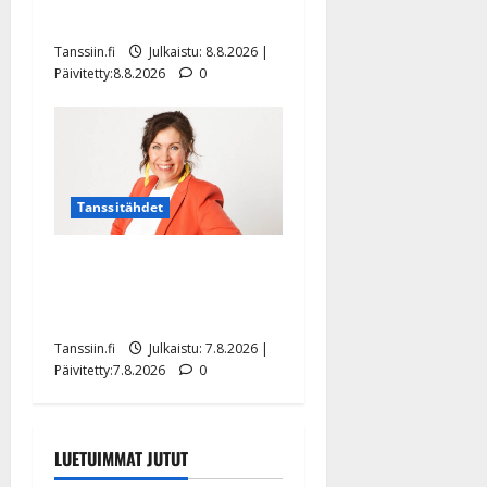
tilanne nyt
Tanssiin.fi
Julkaistu: 8.8.2026 |
Päivitetty:8.8.2026
0
Tanssitähdet
TTK-tähti Anna Hanski
rakastaa tanssia – suru
tyttären syövästä painaa
Tanssiin.fi
Julkaistu: 7.8.2026 |
Päivitetty:7.8.2026
0
LUETUIMMAT JUTUT