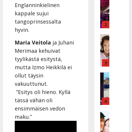
I
Englanninkielinen
t
k
h
kappale sujui
ä
y
tangoprinsessalta
v
v
2
hyvin.
ä
ä
s
Tanssitäh
s
Maria Veitola
ja
Juhani
H
a
t
e
i
i
Merimaa
kehuivat
i
r
t
tyylikästä esitystä,
d
a
3
!
mutta Izmo Heikkilä ei
i
u
T
P
ollut täysin
Tanssitäh
s
o
T
a
k
m
vakuuttunut.
ä
k
o
m
”Esitys oli hieno. Kyllä
m
a
h
i
tässä vähän oli
ä
r
4
t
s
I
i
a
ensimmäisen vedon
a
l
Haastatte
s
u
a
maku.”
H
e
e
s
t
u
V
n
:
t