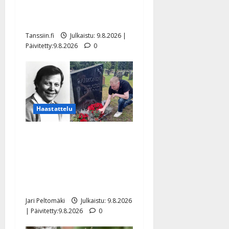
meni naimisiin – hääkuva
julki
Tanssiin.fi
Julkaistu: 9.8.2026 |
Päivitetty:9.8.2026
0
Haastattelu
Esko Rahkonen olisi
täyttänyt 90 vuotta – Arto
Rahkonen kävi haudalla ja
kertoo iskelmälegendan
viimeisistä vuosista
Jari Peltomäki
Julkaistu: 9.8.2026
| Päivitetty:9.8.2026
0