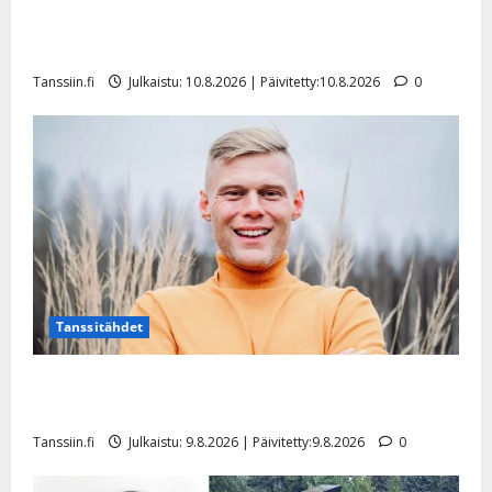
Dimitri Keiski laihtui – vastaa nyt fanien huoleen
jaksamisestaan: ”Mikään ei ole ikuista”
Tanssiin.fi
Julkaistu: 10.8.2026 | Päivitetty:10.8.2026
0
Tanssitähdet
Tangokuningas Aki Samuli meni naimisiin – hääkuva
julki
Tanssiin.fi
Julkaistu: 9.8.2026 | Päivitetty:9.8.2026
0