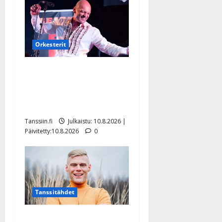
Orkesterit
Dimitri Keiski laihtui –
vastaa nyt fanien huoleen
jaksamisestaan: ”Mikään ei
ole ikuista”
Tanssiin.fi
Julkaistu: 10.8.2026 |
Päivitetty:10.8.2026
0
Tanssitähdet
Tangokuningas Aki Samuli