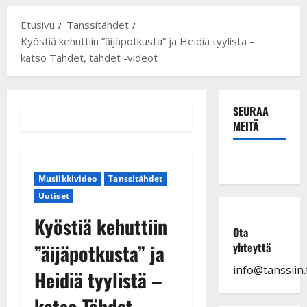
Etusivu
Tanssitähdet
Kyöstiä kehuttiin ”äijäpotkusta” ja Heidiä tyylistä –
katso Tähdet, tähdet -videot
SEURAA
MEITÄ
Musiikkivideo
Tanssitähdet
Uutiset
Kyöstiä kehuttiin
Ota
”äijäpotkusta” ja
yhteyttä
info@tanssiin.f
Heidiä tyylistä –
katso Tähdet,