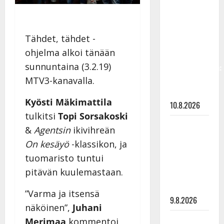
Keiski
laihtui –
vastaa nyt
Tähdet, tähdet -
fanien
ohjelma alkoi tänään
huoleen
sunnuntaina (3.2.19)
jaksamisestaan:
”Mikään ei
MTV3-kanavalla.
ole ikuista”
Kyösti Mäkimattila
10.8.2026
tulkitsi
Topi Sorsakoski
Tangokuningas
&
Agentsin
ikivihreän
Aki Samuli
On kesäyö
-klassikon, ja
meni
tuomaristo tuntui
naimisiin –
pitävän kuulemastaan.
hääkuva
julki
”Varma ja itsensä
9.8.2026
näköinen”,
Juhani
Esko
Merimaa
kommentoi