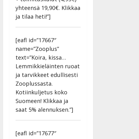
l
i
s
a
Tanssiin.fi
yhteensä 19,90€. Klikkaa
i
t
ä
-
v
ja tilaa heti!”]
u
Julkaistu:
j
Tanssiin.fi
a
l
21.8.2025
a
t
e
|
v
Julkaistu:
p
Päivitetty:
K
22.8.2025
i
[eafl id=”17667″
i
a
|
d
name=”Zooplus”
a
t
Päivitetty:
e
n
text=”Koira, kissa…
r
o
t
i
Lemmikkieläinten ruoat
k
i
…
o
ja tarvikkeet edullisesti
n
”
o
Zooplussasta.
a
s
Tanssiin.fi
h
Kotiinkuljetus koko
t
ä
Julkaistu:
e
Suomeen! Klikkaa ja
i
20.8.2025
Tanssiin.fi
saat 5% alennuksen.”]
t
|
Päivitetty:
ä
Julkaistu:
ä
17.8.2025
n
[eafl id=”17677″
|
–