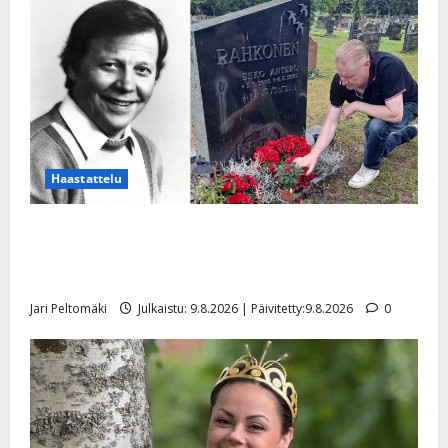
Haastattelu
Esko Rahkonen olisi täyttänyt 90 vuotta – Arto
Rahkonen kävi haudalla ja kertoo iskelmälegendan
viimeisistä vuosista
Jari Peltomäki
Julkaistu: 9.8.2026 | Päivitetty:9.8.2026
0