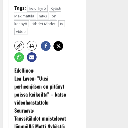
Tags:
heidi kyrö
Kyösti
Mäkimattila
mtv3
on
kesäyö
tähdet tähdet
tv
video
P
Edellinen:
Lea Laven: ”Uusi
o
perheenjäsen on pitänyt
s
poissa keikoilta” – katso
videohaastattelu
t
Seuraava:
n
Tanssitähdet muistelevat
lämmöllä Matti Nykästä: