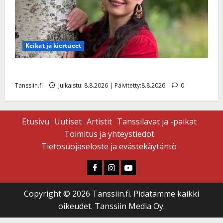
Keikat ja kiertueet
Tangokuningatar Raija Mäntyniemi: matka tyssäsi
Tanssiin.fi
Julkaistu: 8.8.2026 | Päivitetty:8.8.2026
0
Etusivu
Uutiset
Artistit
Tanssilavat ja -paikat
Toimitus ja yhteystiedot
Tietosuojaseloste ja evästekäytäntö
Faceboook
Instagram
Youtube
Copyright © 2026 Tanssiin.fi. Pidätämme kaikki
oikeudet. Tanssiin Media Oy.