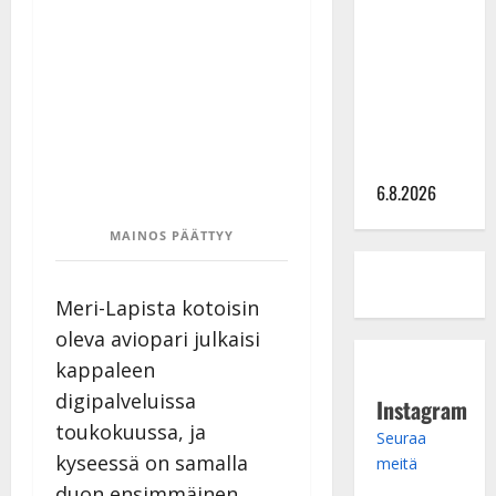
kanssa -
julkkikset
julki: Anna
Hanski
liitää tv-
parketilla
6.8.2026
MAINOS PÄÄTTYY
Meri-Lapista kotoisin
oleva aviopari julkaisi
kappaleen
digipalveluissa
Instagram
toukokuussa, ja
Seuraa
kyseessä on samalla
meitä
duon ensimmäinen