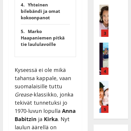
ä
ä
Yhteinen
s
Tanssitäh
s
bilebändi ja omat
H
a
t
kokoonpanot
e
i
i
i
r
t
Marko
d
a
3
!
Haapaniemen pitkä
i
u
T
tie laululavoille
P
Tanssitäh
s
o
T
a
k
m
ä
k
o
m
m
a
h
i
Kyseessä ei ole mikä
ä
r
4
t
s
I
i
tahansa kappale, vaan
a
a
l
Haastatte
s
u
a
suomalaisille tuttu
H
e
e
s
t
Grease
-klassikko, jonka
u
V
n
:
t
i
tekivät tunnetuksi jo
a
j
s
e
k
i
5
a
o
1970-luvun lopulla
Anna
l
e
n
M
i
i
Babitzin
ja
Kirka
. Nyt
a
i
i
t
K
laulun äärellä on
r
o
k
t
a