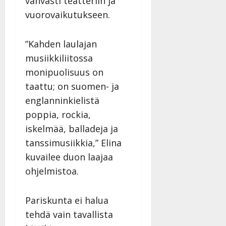
vahvasti teatteriin ja
v
Julkaistu:
p
Päivitetty:
K
22.8.2025
i
vuorovaikutukseen.
i
a
|
d
a
t
Päivitetty:
e
n
r
”Kahden laulajan
o
t
i
k
musiikkiliitossa
i
…
o
monipuolisuus on
n
”
o
taattu; on suomen- ja
a
s
Tanssiin.fi
h
englanninkielistä
t
ä
Julkaistu:
e
poppia, rockia,
i
20.8.2025
Tanssiin.fi
iskelmää, balladeja ja
t
|
Päivitetty:
ä
tanssimusiikkia,” Elina
Julkaistu:
ä
kuvailee duon laajaa
17.8.2025
n
|
ohjelmistoa.
–
Päivitetty:
D
a
Pariskunta ei halua
n
tehdä vain tavallista
n