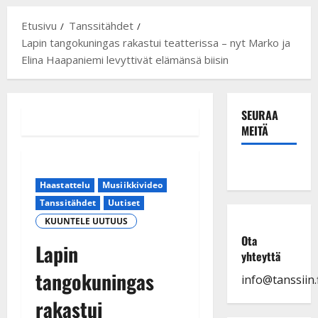
Etusivu
Tanssitähdet
Lapin tangokuningas rakastui teatterissa – nyt Marko ja
Elina Haapaniemi levyttivät elämänsä biisin
SEURAA
MEITÄ
Haastattelu
Musiikkivideo
Tanssitähdet
Uutiset
KUUNTELE UUTUUS
Ota
Lapin
yhteyttä
tangokuningas
info@tanssiin.f
rakastui