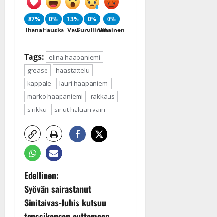
87%
0%
13%
0%
0%
Ihana
Hauska
Vau
Surullinen
Vihainen
Tags:
elina haapaniemi
grease
haastattelu
kappale
lauri haapaniemi
marko haapaniemi
rakkaus
sinkku
sinut haluan vain
P
Edellinen:
Syövän sairastanut
o
Sinitaivas-Juhis kutsuu
tanssikansan auttamaan