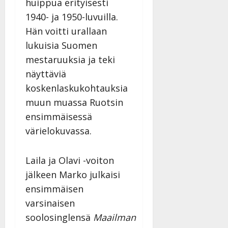
huippua erityisesti
1940- ja 1950-luvuilla.
Hän voitti urallaan
lukuisia Suomen
mestaruuksia ja teki
näyttäviä
koskenlaskukohtauksia
muun muassa Ruotsin
ensimmäisessä
värielokuvassa.
Laila ja Olavi -voiton
jälkeen Marko julkaisi
ensimmäisen
varsinaisen
soolosinglensä
Maailman