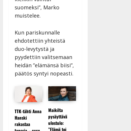
suomeksi”, Marko
muistelee.
Kun pariskunnalle
ehdotettiin yhteistä
duo-levytystä ja
pyydettiin valitsemaan
heidän ”elämänsä biisi”,
päätös syntyi nopeasti.
Maikilta
TTK-tähti Anna
Tanssii tähtien
Sopiiko 
pysäyttävä
Hanski
kanssa -
Piaf
ulostulo:
rakastaa
s
julkkikset
tanssilav
”Elämä toi
tanssia – suru
ään