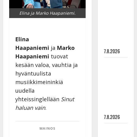
rakastaa
tanssia –
Elina ja Marko Haapaniemi.
suru
tyttären
syövästä
Elina
painaa
Haapaniemi
ja
Marko
7.8.2026
Haapaniemi
tuovat
Maikilta
kesään valoa, vauhtia ja
pysäyttävä
hyväntuulista
ulostulo:
musiikkimeininkiä
”Elämä toi
uudella
eteeni
yhteissinglellään
Sinut
sellaisen
haluan vain
.
yllätyksen…”
7.8.2026
Tanssii
MAINOS
tähtien