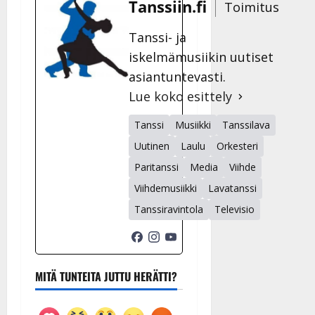
Tanssiin.fi
Toimitus
Tanssi- ja
iskelmämusiikin uutiset
asiantuntevasti.
Lue koko esittely
Tanssi
Musiikki
Tanssilava
Uutinen
Laulu
Orkesteri
Paritanssi
Media
Viihde
Viihdemusiikki
Lavatanssi
Tanssiravintola
Televisio
MITÄ TUNTEITA JUTTU HERÄTTI?