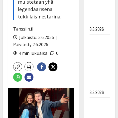
muistetaan yhä
Raija
legendaarisena
Mäntyniemi:
matka
tukkilaismestarina.
tyssäsi
8.8.2026
Tanssiin.fi
Julkaistu: 2.6.2026 |
Matti
Päivitetty:2.6.2026
Ruohonen
viettää taas
4 min lukuaika
0
synttäreitään
täydessä
hiljaisuudessa
– tämä on
tilanne nyt
8.8.2026
TTK-tähti
Anna
Hanski