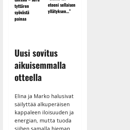
julki: Anna
Pirttijok
eteeni sellaisen
tyttären
Hanski liitää
näyttää 
yllätyksen…”
syövästä
essa
tv-parketilla
– video
painaa
t
Uusi sovitus
aikuisemmalla
otteella
Elina ja Marko halusivat
säilyttää alkuperäisen
kappaleen iloisuuden ja
energian, mutta tuoda
siihen samalla hieman