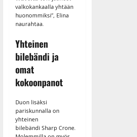
valkokankaalla yhtään
huonommiksi”, Elina
naurahtaa.
Yhteinen
bilebändi ja
omat
kokoonpanot
Duon lisäksi
pariskunnalla on
yhteinen
bilebändi Sharp Crone.
Molemmilla on myös