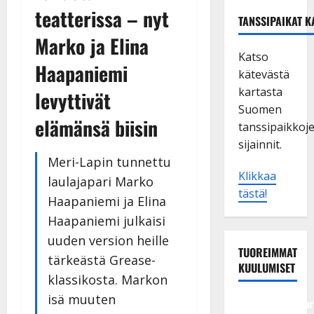
teatterissa – nyt
TANSSIPAIKAT K
Marko ja Elina
Katso
Haapaniemi
kätevästä
kartasta
levyttivät
Suomen
elämänsä biisin
tanssipaikkoj
sijainnit.
Meri-Lapin tunnettu
Klikkaa
laulajapari Marko
tästä!
Haapaniemi ja Elina
Haapaniemi julkaisi
uuden version heille
TUOREIMMAT
tärkeästä Grease-
KUULUMISET
klassikosta. Markon
isä muuten
Tangokuningatar