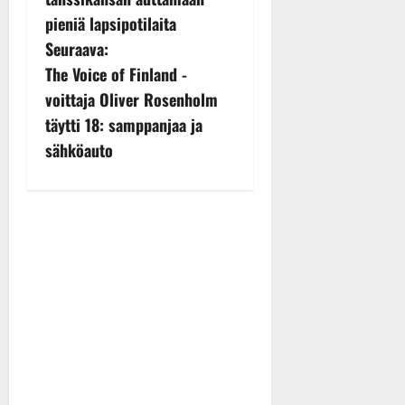
s
pieniä lapsipotilaita
t
Seuraava:
n
The Voice of Finland -
voittaja Oliver Rosenholm
a
täytti 18: samppanjaa ja
v
sähköauto
i
g
a
t
i
o