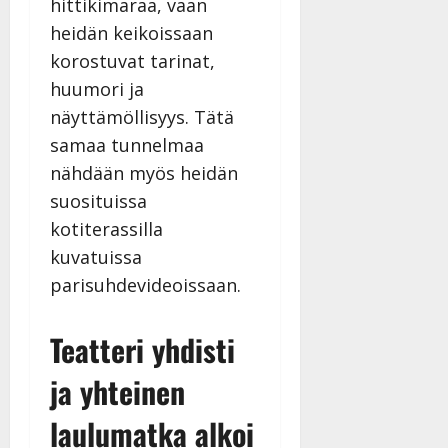
hittikimaraa, vaan
y
l
heidän keikoissaan
l
korostuvat tarinat,
e
huumori ja
i
näyttämöllisyys. Tätä
s
o
samaa tunnelmaa
k
nähdään myös heidän
i
suosituissa
i
kotiterassilla
t
o
kuvatuissa
s
parisuhdevideoissaan.
Tanssiin.fi
Teatteri yhdisti
Julkaistu:
27.4.2025
ja yhteinen
|
Päivitetty:
laulumatka alkoi