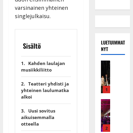
varsinainen yhteinen
singlejulkaisu.
LUETUIMMAT
Sisältö
NYT
Musiikkiv
Kahden laulajan
H
musiikkiliitto
u
i
Teatteri yhdisti ja
k
1
yhteinen laulumatka
e
alkoi
a
Keikat ja 
I
t
Uusi sovitus
k
h
aikuisemmalla
ä
y
otteella
v
v
2