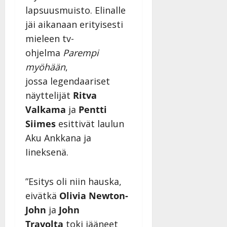
lapsuusmuisto. Elinalle
jäi aikanaan erityisesti
mieleen tv-
ohjelma
Parempi
myöhään
,
jossa legendaariset
näyttelijät
Ritva
Valkama
ja
Pentti
Siimes
esittivät laulun
Aku Ankkana ja
Iineksenä.
”Esitys oli niin hauska,
eivätkä
Olivia Newton-
John
ja
John
Travolta
toki jääneet