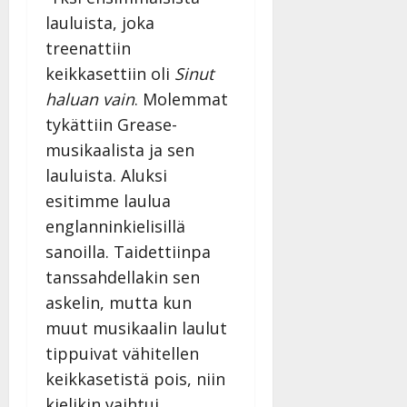
lauluista, joka
treenattiin
keikkasettiin oli
Sinut
haluan vain
. Molemmat
tykättiin Grease-
musikaalista ja sen
lauluista. Aluksi
esitimme laulua
englanninkielisillä
sanoilla. Taidettiinpa
tanssahdellakin sen
askelin, mutta kun
muut musikaalin laulut
tippuivat vähitellen
keikkasetistä pois, niin
kielikin vaihtui