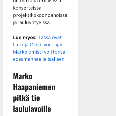
on mukana erilaisissa
konserteissa,
projektikokoonpanoissa
ja lauluyhtyeissä.
Lue myös:
Tässä ovat
Laila ja Olavi -voittajat –
Marko omisti voittonsa
edesmenneelle isälleen
Marko
Haapaniemen
pitkä tie
laululavoille