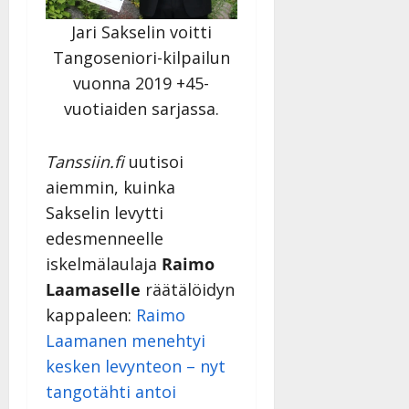
Jari Sakselin voitti
Tangoseniori-kilpailun
vuonna 2019 +45-
vuotiaiden sarjassa.
Tanssiin.fi
uutisoi
aiemmin, kuinka
Sakselin levytti
edesmenneelle
iskelmälaulaja
Raimo
Laamaselle
räätälöidyn
kappaleen:
Raimo
Laamanen menehtyi
kesken levynteon – nyt
tangotähti antoi