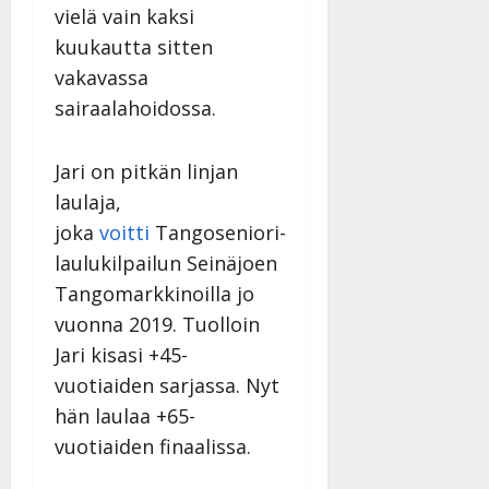
vielä vain kaksi
n
n
kuukautta sitten
y
vakavassa
l
sairaalahoidossa.
l
e
i
Jari on pitkän linjan
s
laulaja,
o
joka
voitti
Tangoseniori-
k
i
laulukilpailun Seinäjoen
i
Tangomarkkinoilla jo
t
vuonna 2019. Tuolloin
o
s
Jari kisasi +45-
Tanssiin.fi
vuotiaiden sarjassa. Nyt
hän laulaa +65-
Julkaistu:
vuotiaiden finaalissa.
27.4.2025
|