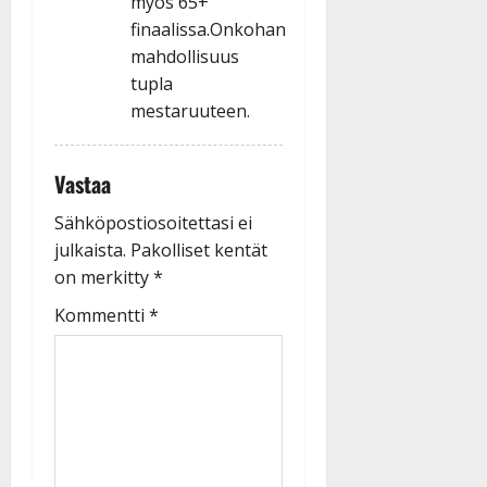
myös 65+
finaalissa.Onkohan
mahdollisuus
tupla
mestaruuteen.
Vastaa
Sähköpostiosoitettasi ei
julkaista.
Pakolliset kentät
on merkitty
*
Kommentti
*