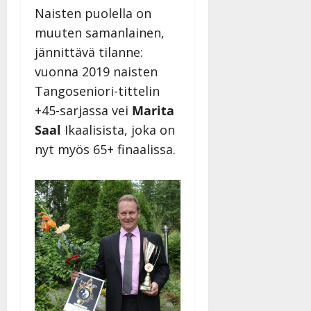
Päivitetty:
Naisten puolella on
muuten samanlainen,
jännittävä tilanne:
vuonna 2019 naisten
Tangoseniori-tittelin
+45-sarjassa vei
Marita
Saal
Ikaalisista, joka on
nyt myös 65+ finaalissa.