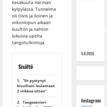
kesäkuuta Härmän
Jukka
kylpylässä. Tunnelma
Hallikainen,
oli tiivis ja iloinen ja
50,
viikonlopun aikaan
liikuttuu
kuultiin ja nähtiin
lapsenlapsistaan
– uusi laulu
lukuisia upeita
koskettaa
tangotulkintoja.
syvältä
5.8.2026
Sisältö
"En pystynyt
kivuiltani laulamaan
2 viikkoa sitten"
Instagram
Tangoseniori-
Seuraa