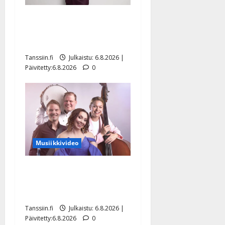
Tanssii tähtien kanssa -
julkkikset julki: Anna
Hanski liitää tv-parketilla
Tanssiin.fi
Julkaistu: 6.8.2026 |
Päivitetty:6.8.2026
0
Musiikkivideo
Sopiiko Edith Piaf
tanssilavalle? Pirttijoki
näyttää mallia – video
Tanssiin.fi
Julkaistu: 6.8.2026 |
Päivitetty:6.8.2026
0