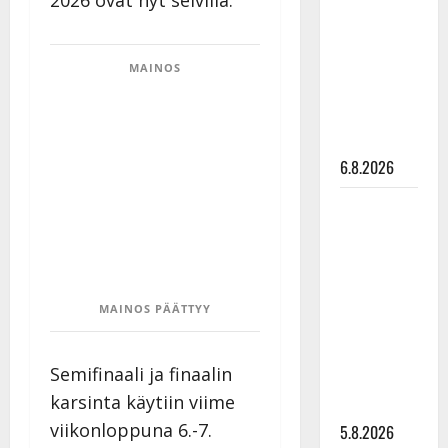
2026 ovat nyt selvillä.
Edith Piaf
tanssilavalle?
Pirttijoki
MAINOS
näyttää
mallia –
video
6.8.2026
Leif
Lindeman
levytti:
”Kuvaa
osuvasti
MAINOS PÄÄTTYY
uraani
pikkupojasta
Semifinaali ja finaalin
näihin
karsinta käytiin viime
päiviin”
viikonloppuna 6.-7.
5.8.2026