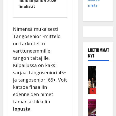
laulukilpailun 2026
meitä
finalistit
Nimensä mukaisesti
Tangoseniori-mittelö
on tarkoitettu
LUETUIMMAT
varttuneemmille
NYT
tangon taitajille.
Kilpailussa on kaksi
Musiikkiv
sarjaa: tangoseniori 45+
H
u
ja tangoseniori 65+. Voit
i
katsoa finaaliin
k
1
edenneiden nimet
e
tämän artikkelin
a
Keikat ja 
I
t
lopusta
.
k
h