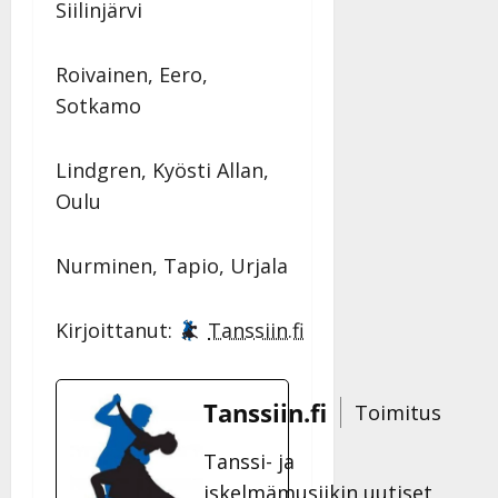
Siilinjärvi
Roivainen, Eero,
Sotkamo
Lindgren, Kyösti Allan,
Oulu
Nurminen, Tapio, Urjala
Kirjoittanut:
Tanssiin.fi
Tanssiin.fi
Toimitus
Tanssi- ja
iskelmämusiikin uutiset