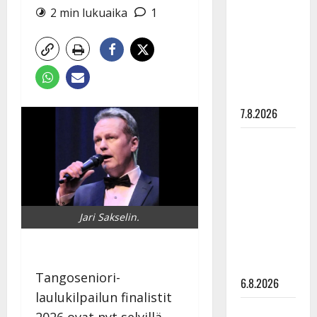
pysäyttävä
2 min lukuaika
1
ulostulo:
”Elämä toi
eteeni
sellaisen
yllätyksen…”
7.8.2026
Tanssii
tähtien
kanssa -
julkkikset
julki: Anna
Jari Sakselin.
Hanski
liitää tv-
parketilla
Tangoseniori-
6.8.2026
laulukilpailun finalistit
Sopiiko