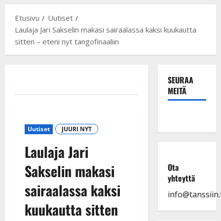
Etusivu
Uutiset
Laulaja Jari Sakselin makasi sairaalassa kaksi kuukautta
sitten – eteni nyt tangofinaaliin
SEURAA
MEITÄ
Uutiset
JUURI NYT
Laulaja Jari
Sakselin makasi
Ota
yhteyttä
sairaalassa kaksi
info@tanssiin.f
kuukautta sitten