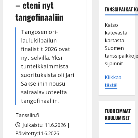
– eteni nyt
TANSSIPAIKAT K
tangofinaaliin
Katso
Tangoseniori-
kätevästä
laulukilpailun
kartasta
Suomen
finalistit 2026 ovat
tanssipaikkoj
nyt selvillä. Yksi
sijainnit.
tunteikkaimmista
suorituksista oli Jari
Klikkaa
Sakselinin nousu
tästä!
sairaalavuoteelta
tangofinaaliin.
TUOREIMMAT
Tanssiin.fi
KUULUMISET
Julkaistu: 11.6.2026 |
Maikilta
Päivitetty:11.6.2026