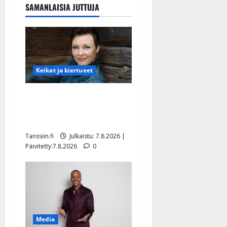
SAMANLAISIA JUTTUJA
Keikat ja kiertueet
Maikilta pysäyttävä
ulostulo: ”Elämä toi eteeni
sellaisen yllätyksen…”
Tanssiin.fi
Julkaistu: 7.8.2026 |
Päivitetty:7.8.2026
0
Media