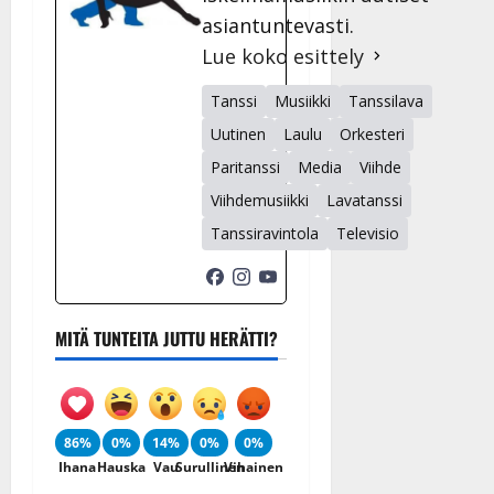
asiantuntevasti.
Lue koko esittely
Tanssi
Musiikki
Tanssilava
Uutinen
Laulu
Orkesteri
Paritanssi
Media
Viihde
Viihdemusiikki
Lavatanssi
Tanssiravintola
Televisio
MITÄ TUNTEITA JUTTU HERÄTTI?
86%
0%
14%
0%
0%
Ihana
Hauska
Vau
Surullinen
Vihainen