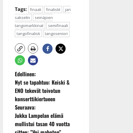
Tags:
finaali
finalistit
jari
sakselin
seinäjoen
tangomarkkinat
semifinaali
tangofinalisti
tangoseniori
P
Edellinen:
Nyt se tapahtuu: Keiski &
o
ENO tekevät toivotun
s
konserttikiertueen
Seuraava:
t
Jukka Lampelan elämä
n
mullistui tasan 40 vuotta
sitten: ”Voi mahoton”