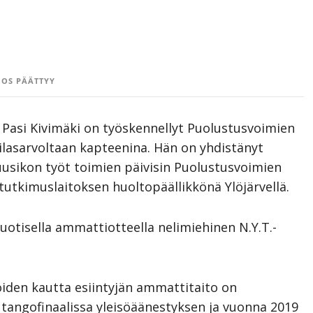
OS PÄÄTTYY
 Pasi Kivimäki on työskennellyt Puolustusvoimien
tilasarvoltaan kapteenina. Hän on yhdistänyt
usikon työt toimien päivisin Puolustusvoimien
tutkimuslaitoksen huoltopäällikkönä Ylöjärvellä.
uotisella ammattiotteella nelimiehinen N.Y.T.-
joiden kautta esiintyjän ammattitaito on
 tangofinaalissa yleisöäänestyksen ja vuonna 2019