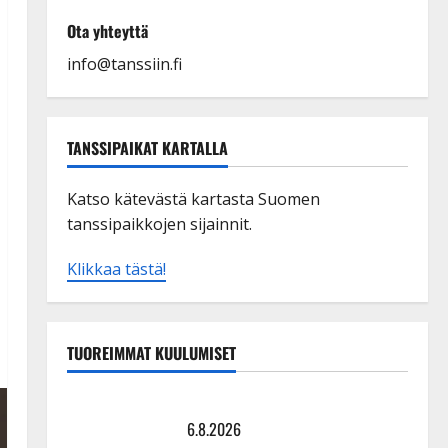
Ota yhteyttä
info@tanssiin.fi
TANSSIPAIKAT KARTALLA
Katso kätevästä kartasta Suomen
tanssipaikkojen sijainnit.
Klikkaa tästä!
TUOREIMMAT KUULUMISET
Tanssii tähtien kanssa -julkkikset julki: Anna Hanski
liitää tv-parketilla
6.8.2026