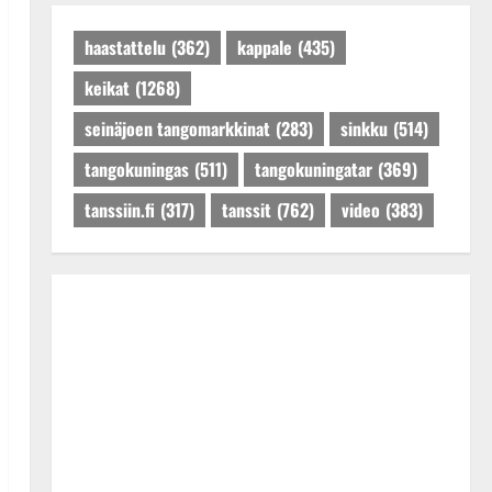
Päivitetty:27.4.2025
haastattelu
(362)
kappale
(435)
keikat
(1268)
seinäjoen tangomarkkinat
(283)
sinkku
(514)
tangokuningas
(511)
tangokuningatar
(369)
tanssiin.fi
(317)
tanssit
(762)
video
(383)