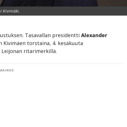
i Kivimäki.
nustuksen. Tasavallan presidentti
Alexander
 Kivimäen torstaina, 4. kesäkuuta
eijonan ritarimerkillä.
MAINOS