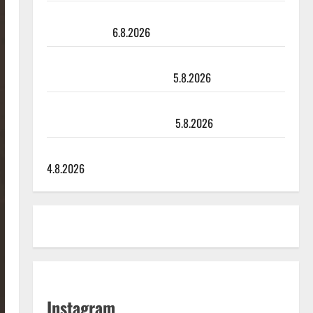
Sopiiko Edith Piaf tanssilavalle? Pirttijoki näyttää
mallia – video
6.8.2026
Leif Lindeman levytti: ”Kuvaa osuvasti uraani
pikkupojasta näihin päiviin”
5.8.2026
Jukka Hallikainen, 50, liikuttuu lapsenlapsistaan –
uusi laulu koskettaa syvältä
5.8.2026
Saija Tuupanen ei toivu – lääkäri: ”Vaakatasoon”
4.8.2026
Instagram