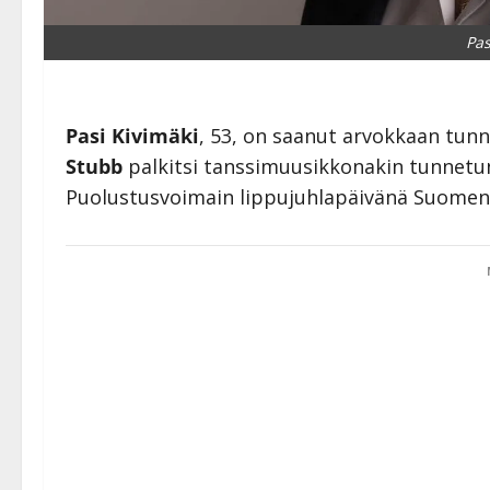
Pas
Pasi Kivimäki
, 53, on saanut arvokkaan tun
Stubb
palkitsi tanssimuusikkonakin tunnetun
Puolustusvoimain lippujuhlapäivänä Suomen L