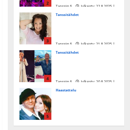
2
Tanssiin.fi
Julkaistu: 22.8.2025 |
Päivitetty:22.8.2025
Tanssitähdet
Heidi Pakarisen ja Mika
Pohjosen tytär kilpailee
missikisoissa
3
Tanssiin.fi
Julkaistu: 21.8.2025 |
Päivitetty:22.8.2025
Tanssitähdet
Tämä Ile Vainion runo Katri
Helenasta paisui hitiksi: ”Voi
tule Katri…”
4
Tanssiin.fi
Julkaistu: 20.8.2025 |
Päivitetty:22.8.2025
Haastattelu
Huikea rakkaustarina!
Dimitri Keiski ja Katja
juhlivat pian tinahäitään –
5
Dannylle iso kiitos
Tanssiin.fi
Julkaistu: 27.4.2025 |