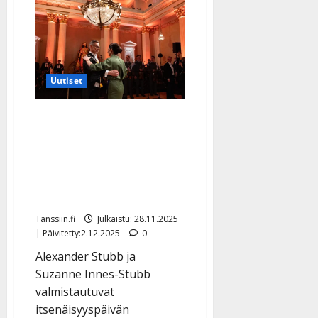
Presidenttipari
n
ihastui
Matteuksen,
n
15,
lauluun
y
ja
l
pyysi
esiintymään
l
Uutiset
Presidentinlinnaan
e
–
video
i
ja
Presidenttipari
s
kuvat
harjoittelee valssia Linnan
o
k
juhliin: TTK-voittaja
i
opettajana – katso tuore
i
video
t
o
Tanssiin.fi
Julkaistu: 28.11.2025
s
| Päivitetty:2.12.2025
0
Tanssiin.fi
Alexander Stubb ja
Suzanne Innes-Stubb
Julkaistu:
valmistautuvat
27.4.2025
|
itsenäisyyspäivän