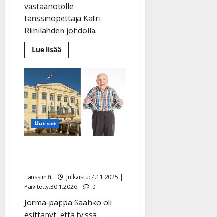
Päivitetty:
vastaanotolle
tanssinopettaja Katri
Riihilahden johdolla.
Lue
Lue lisää
lisää
aiheesta
Presidenttipari
harjoittelee
valssia
Linnan
juhliin:
TTK-
voittaja
opettajana
Uutiset
–
katso
tuore
video
Näin kävi Jorma-papan
haaveelle Linnan juhlista
Tanssiin.fi
Julkaistu: 4.11.2025 |
Päivitetty:30.1.2026
0
Jorma-pappa Saahko oli
esittänyt, että tv:ssä