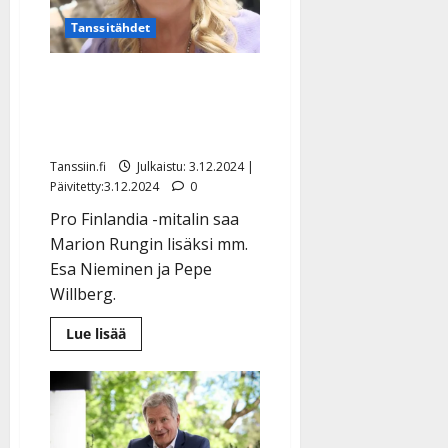
Tanssitähdet
Tasavallan presidentti
palkitsi Marion Rungin:
”Tuli äkkiherätys”
Tanssiin.fi
Julkaistu: 3.12.2024 |
Päivitetty:3.12.2024
0
Pro Finlandia -mitalin saa
Marion Rungin lisäksi mm.
Esa Nieminen ja Pepe
Willberg.
Lue
Lue lisää
lisää
aiheesta
Tasavallan
presidentti
palkitsi
Marion
Rungin:
”Tuli