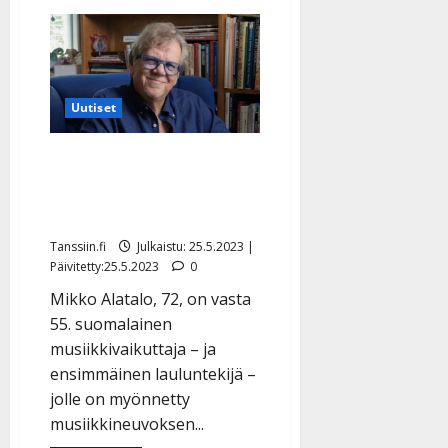
aiheesta
75
vuotta
täyttävä
Sauli
Niinistö
haastaa
suomalaiset
Uutiset
liikkumaan
–
vaikkapa
Tasavallan presidentti
tanssien
tai
myönsi Mikko Alatalolle
kävellen
harvinaisen arvonimen
Tanssiin.fi
Julkaistu: 25.5.2023 |
Päivitetty:25.5.2023
0
Mikko Alatalo, 72, on vasta
55. suomalainen
musiikkivaikuttaja – ja
ensimmäinen lauluntekijä –
jolle on myönnetty
musiikkineuvoksen...