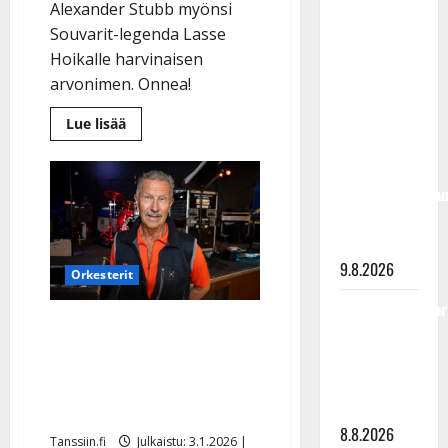
Alexander Stubb myönsi
täyttänyt
Souvarit-legenda Lasse
90 vuotta –
Hoikalle harvinaisen
Arto
arvonimen. Onnea!
Rahkonen
kävi
Lue
Lue lisää
lisää
haudalla ja
aiheesta
Lasse
kertoo
Hoikka
iskelmälegenda
sai
musiikkineuvoksen
viimeisistä
arvonimen
–
vuosista
sytytti
sikarin
9.8.2026
Orkesterit
Tangokuningatar
Tämän takia Lasse Hoikka
Raija
ei saanut
Mäntyniemi:
musiikkineuvoksen
matka
tyssäsi
arvonimeä
8.8.2026
Tanssiin.fi
Julkaistu: 3.1.2026 |