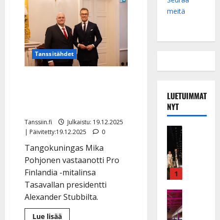
meitä
Tanssitähdet
Presidentti palkitsi Mika
Pohjosen – katso kuvat
LUETUIMMAT
NYT
mitalijuhlista
Tanssiin.fi
Julkaistu: 19.12.2025
Musiikkiv
| Päivitetty:19.12.2025
0
H
Tangokuningas Mika
u
Pohjonen vastaanotti Pro
i
k
Finlandia -mitalinsa
1
e
Tasavallan presidentti
a
Keikat ja 
Alexander Stubbilta.
I
t
k
h
Lue
Lue lisää