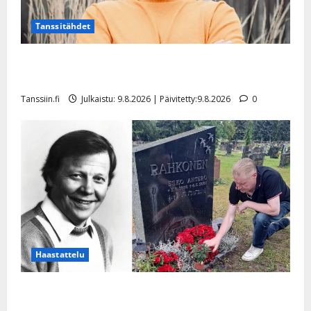
Tanssitähdet
Tangokuningas Aki Samuli meni naimisiin – hääkuva
julki
Tanssiin.fi
Julkaistu: 9.8.2026 | Päivitetty:9.8.2026
0
Haastattelu
Esko Rahkonen olisi täyttänyt 90 vuotta – Arto
Rahkonen kävi haudalla ja kertoo iskelmälegendan