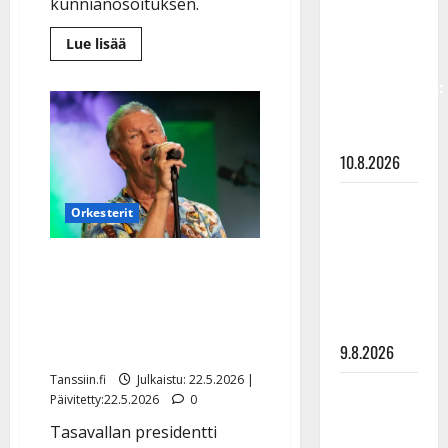
kunnianosoituksen.
vastaa nyt
fanien
Lue
Lue lisää
lisää
huoleen
aiheesta
jaksamisestaan:
Laulava
kapteeni
”Mikään ei
Pasi
Kivimäki
ole ikuista”
sai
tasavallan
10.8.2026
presidentiltä
arvostetun
kunniamerkin
Tangokuningas
Orkesterit
Aki Samuli
meni
Lasse Hoikka sai
naimisiin –
musiikkineuvoksen
hääkuva
arvonimen – sytytti
julki
sikarin
9.8.2026
Tanssiin.fi
Julkaistu: 22.5.2026 |
Esko
Päivitetty:22.5.2026
0
Rahkonen
Tasavallan presidentti
olisi