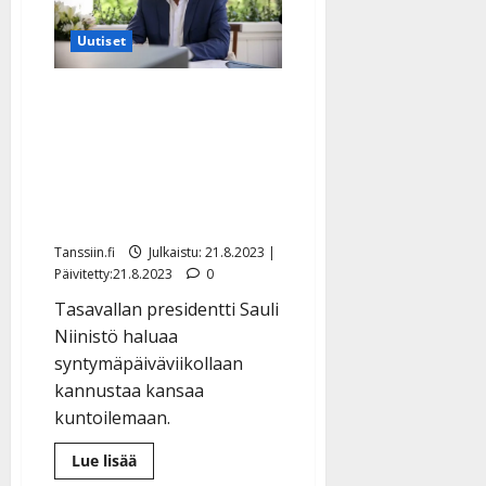
äkkiherätys”
Uutiset
75 vuotta täyttävä Sauli
Niinistö haastaa
suomalaiset liikkumaan –
vaikkapa tanssien tai
kävellen
Tanssiin.fi
Julkaistu: 21.8.2023 |
Päivitetty:21.8.2023
0
Tasavallan presidentti Sauli
Niinistö haluaa
syntymäpäiväviikollaan
kannustaa kansaa
kuntoilemaan.
Lue
Lue lisää
lisää