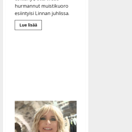
hurmannut muistikuoro
esiintyisi Linnan juhlissa.
Lue
Lue lisää
lisää
aiheesta
Näin
kävi
Jorma-
papan
haaveelle
Linnan
juhlista