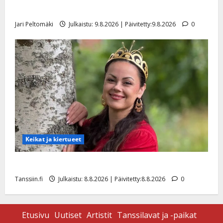
viimeisistä vuosista
Jari Peltomäki
Julkaistu: 9.8.2026 | Päivitetty:9.8.2026
0
Keikat ja kiertueet
Tangokuningatar Raija Mäntyniemi: matka tyssäsi
Tanssiin.fi
Julkaistu: 8.8.2026 | Päivitetty:8.8.2026
0
Etusivu
Uutiset
Artistit
Tanssilavat ja -paikat