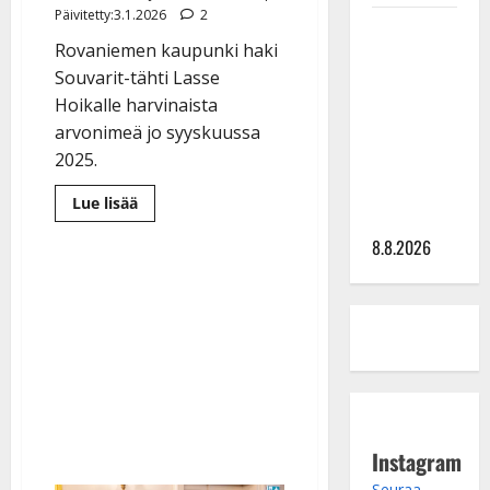
Päivitetty:3.1.2026
2
Matti
Rovaniemen kaupunki haki
Ruohonen
Souvarit-tähti Lasse
viettää taas
Hoikalle harvinaista
synttäreitään
arvonimeä jo syyskuussa
täydessä
2025.
hiljaisuudessa
– tämä on
Lue
Lue lisää
tilanne nyt
lisää
aiheesta
8.8.2026
Tämän
takia
Lasse
Hoikka
ei
saanut
musiikkineuvoksen
arvonimeä
Instagram
Seuraa