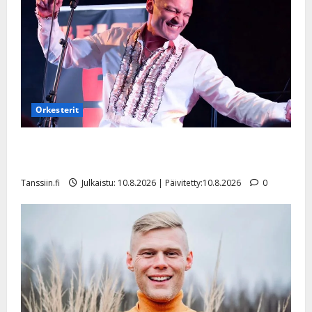
Orkesterit
Dimitri Keiski laihtui – vastaa nyt fanien huoleen
jaksamisestaan: ”Mikään ei ole ikuista”
Tanssiin.fi
Julkaistu: 10.8.2026 | Päivitetty:10.8.2026
0