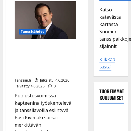
Katso
kätevästä
kartasta
Suomen
Tanssitähdet
tanssipaikkoj
sijainnit.
Laulava kapteeni Pasi
Kivimäki sai tasavallan
Klikkaa
presidentiltä arvostetun
tästä!
kunniamerkin
Tanssiin.fi
Julkaistu: 4.6.2026 |
Päivitetty:4.6.2026
0
TUOREIMMAT
Puolustusvoimissa
KUULUMISET
kapteenina työskentelevä
ja tanssilavoilla esiintyvä
Dimitri
Pasi Kivimäki sai sai
Keiski
merkittävän
laihtui –