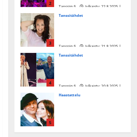
2
Tanssiin.fi
Julkaistu: 22.8.2025 |
Päivitetty:22.8.2025
Tanssitähdet
Heidi Pakarisen ja Mika
Pohjosen tytär kilpailee
missikisoissa
3
Tanssiin.fi
Julkaistu: 21.8.2025 |
Päivitetty:22.8.2025
Tanssitähdet
Tämä Ile Vainion runo Katri
Helenasta paisui hitiksi: ”Voi
tule Katri…”
4
Tanssiin.fi
Julkaistu: 20.8.2025 |
Päivitetty:22.8.2025
Haastattelu
Huikea rakkaustarina!
Dimitri Keiski ja Katja
juhlivat pian tinahäitään –
5
Dannylle iso kiitos
Tanssiin.fi
Julkaistu: 27.4.2025 |