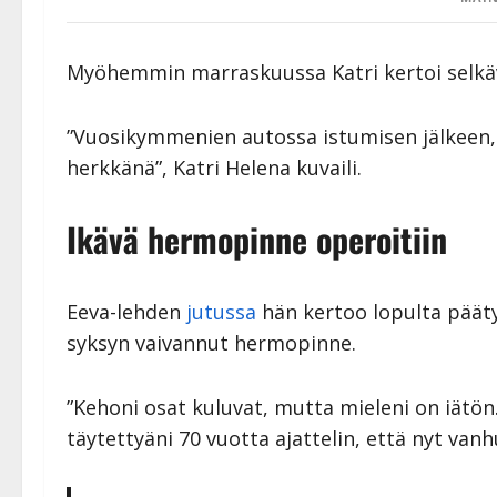
Myöhemmin marraskuussa Katri kertoi selkäv
”Vuosikymmenien autossa istumisen jälkeen, 
herkkänä”, Katri Helena kuvaili.
Ikävä hermopinne operoitiin
Eeva-lehden
jutussa
hän kertoo lopulta pääty
syksyn vaivannut hermopinne.
”Kehoni osat kuluvat, mutta mieleni on iätön
täytettyäni 70 vuotta ajattelin, että nyt vanh