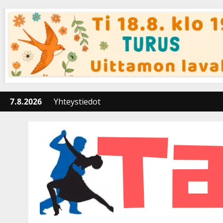
Skip
to
content
7.8.2026
Yhteystiedot