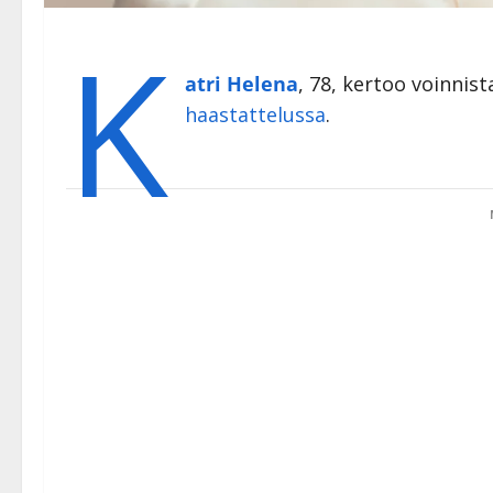
K
atri Helena
, 78, kertoo voinnis
haastattelussa
.