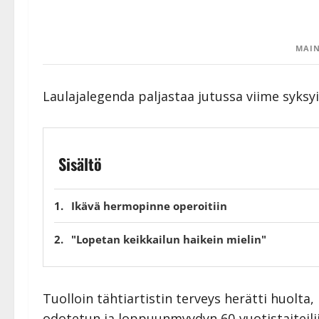
MAIN
Laulajalegenda paljastaa jutussa viime syksyi
Sisältö
Ikävä hermopinne operoitiin
"Lopetan keikkailun haikein mielin"
Tuolloin tähtiartistin terveys herätti huolta
odotetun ja loppuunmyydyn 60-vuotistaiteilij