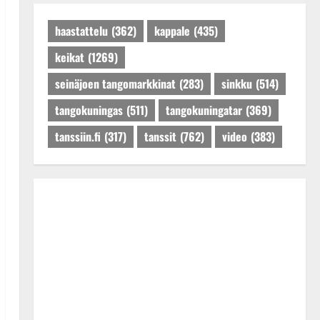
Päivitetty:27.4.2025
haastattelu
(362)
kappale
(435)
keikat
(1269)
seinäjoen tangomarkkinat
(283)
sinkku
(514)
tangokuningas
(511)
tangokuningatar
(369)
tanssiin.fi
(317)
tanssit
(762)
video
(383)