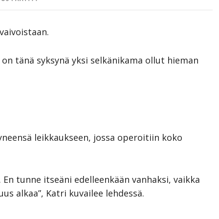
aivoistaan.
on tänä syksynä yksi selkänikama ollut hieman
neensä leikkaukseen, jossa operoitiin koko
. En tunne itseäni edelleenkään vanhaksi, vaikka
uus alkaa”, Katri kuvailee lehdessä.