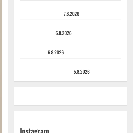
Maikilta pysäyttävä ulostulo: ”Elämä toi eteeni
sellaisen yllätyksen…”
7.8.2026
Tanssii tähtien kanssa -julkkikset julki: Anna Hanski
liitää tv-parketilla
6.8.2026
Sopiiko Edith Piaf tanssilavalle? Pirttijoki näyttää
mallia – video
6.8.2026
Leif Lindeman levytti: ”Kuvaa osuvasti uraani
pikkupojasta näihin päiviin”
5.8.2026
Instagram