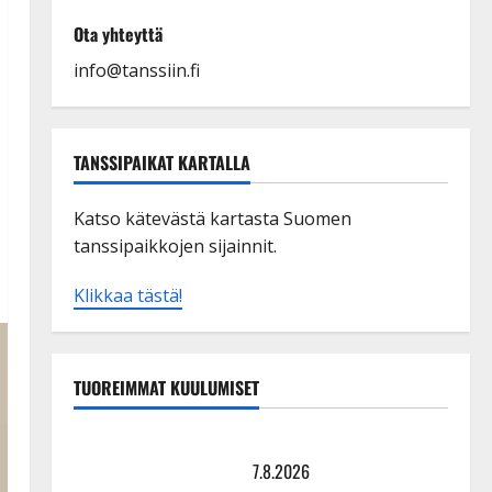
Ota yhteyttä
info@tanssiin.fi
TANSSIPAIKAT KARTALLA
Katso kätevästä kartasta Suomen
tanssipaikkojen sijainnit.
Klikkaa tästä!
TUOREIMMAT KUULUMISET
TTK-tähti Anna Hanski rakastaa tanssia – suru
tyttären syövästä painaa
7.8.2026