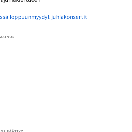
edessä loppuunmyydyt juhlakonsertit
MAINOS
OS PÄÄTTYY