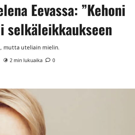
Helena Eevassa: ”Kehoni
ui selkäleikkaukseen
, mutta uteliain mielin.
4
2 min lukuaika
0