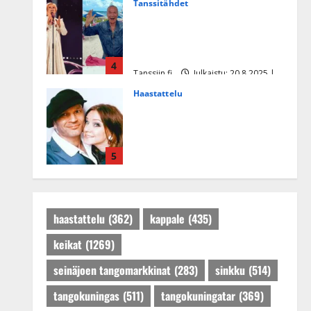
Tanssitähdet
Tämä Ile Vainion runo Katri
Helenasta paisui hitiksi: ”Voi
tule Katri…”
4
Tanssiin.fi
Julkaistu: 20.8.2025 |
Päivitetty:22.8.2025
Haastattelu
Huikea rakkaustarina!
Dimitri Keiski ja Katja
juhlivat pian tinahäitään –
5
Dannylle iso kiitos
Tanssiin.fi
Julkaistu: 27.4.2025 |
Päivitetty:27.4.2025
haastattelu
(362)
kappale
(435)
keikat
(1269)
seinäjoen tangomarkkinat
(283)
sinkku
(514)
tangokuningas
(511)
tangokuningatar
(369)