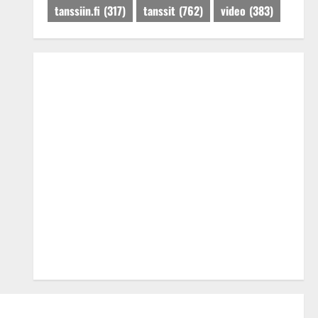
tanssiin.fi
(317)
tanssit
(762)
video
(383)