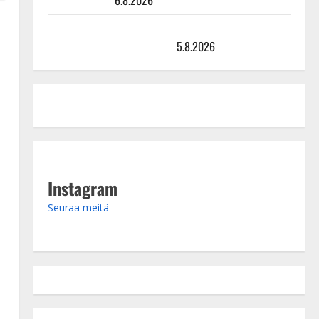
Leif Lindeman levytti: ”Kuvaa osuvasti uraani
pikkupojasta näihin päiviin”
5.8.2026
Instagram
Seuraa meitä