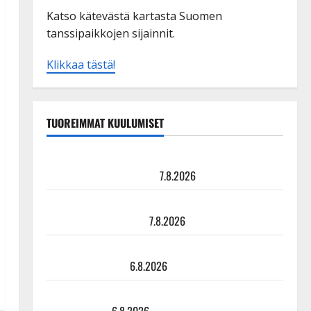
Katso kätevästä kartasta Suomen
tanssipaikkojen sijainnit.
Klikkaa tästä!
TUOREIMMAT KUULUMISET
TTK-tähti Anna Hanski rakastaa tanssia – suru
tyttären syövästä painaa
7.8.2026
Maikilta pysäyttävä ulostulo: ”Elämä toi eteeni
sellaisen yllätyksen…”
7.8.2026
Tanssii tähtien kanssa -julkkikset julki: Anna Hanski
liitää tv-parketilla
6.8.2026
Sopiiko Edith Piaf tanssilavalle? Pirttijoki näyttää
mallia – video
6.8.2026