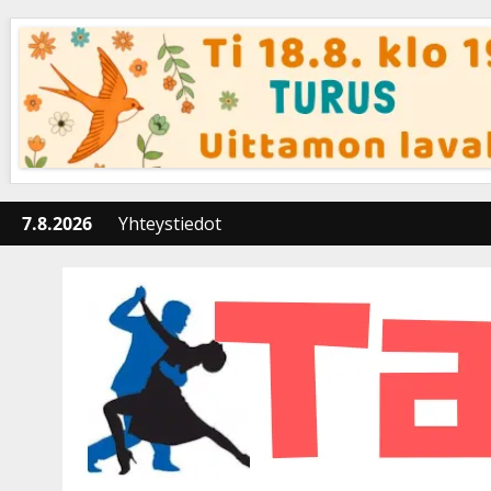
Skip
to
content
7.8.2026
Yhteystiedot