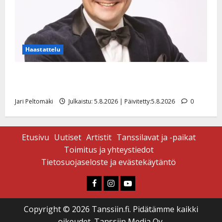
Haastattelu
Leif Lindeman levytti: ”Kuvaa osuvasti uraani
pikkupojasta näihin päiviin”
Jari Peltomäki
Julkaistu: 5.8.2026 | Päivitetty:5.8.2026
0
Etusivu
Uutiset
Artistit
Tanssilavat ja -paikat
Toimitus ja yhteystiedot
Tietosuojaseloste ja evästekäytäntö
Faceboook
Instagram
Youtube
Copyright © 2026 Tanssiin.fi. Pidätämme kaikki
oikeudet. Tanssiin Media Oy.