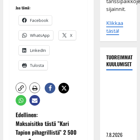
tanssipaikkoj
Jaa tämä:
sijainnit.
Facebook
Klikkaa
tästä!
WhatsApp
X
LinkedIn
TUOREIMMAT
KUULUMISET
Tulosta
Maikilta
pysäyttävä
ulostulo:
”Elämä toi
eteeni
P
Edellinen:
sellaisen
Maksaisitko tästä ”Kari
o
yllätyksen…”
Tapion pihagrillistä” 2 500
7.8.2026