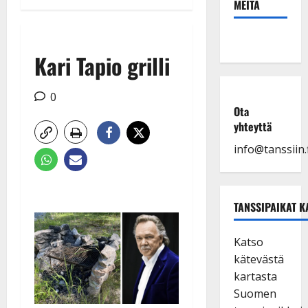
MEITÄ
Kari Tapio grilli
0
Ota
yhteyttä
info@tanssiin.f
TANSSIPAIKAT K
Katso
kätevästä
kartasta
Suomen