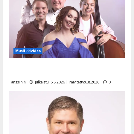
o
k
i
i
t
o
s
Musiikkivideo
Tanssiin.fi
Julkaistu:
Sopiiko Edith Piaf tanssilavalle? Pirttijoki näyttää
27.4.2025
mallia – video
|
Päivitetty:
Tanssiin.fi
Julkaistu: 6.8.2026 | Päivitetty:6.8.2026
0