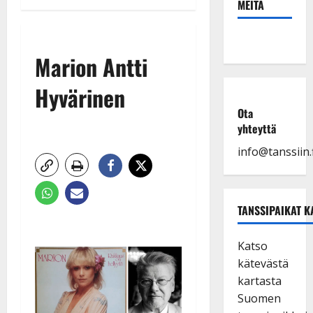
MEITÄ
Marion Antti
Hyvärinen
Ota
yhteyttä
info@tanssiin.f
TANSSIPAIKAT K
Katso
kätevästä
kartasta
Suomen