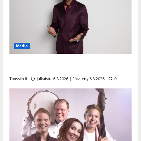
s
o
k
i
i
t
Media
o
s
Tanssii tähtien kanssa -julkkikset julki: Anna Hanski
Tanssiin.fi
liitää tv-parketilla
Julkaistu:
Tanssiin.fi
Julkaistu: 6.8.2026 | Päivitetty:6.8.2026
0
27.4.2025
|
Päivitetty: