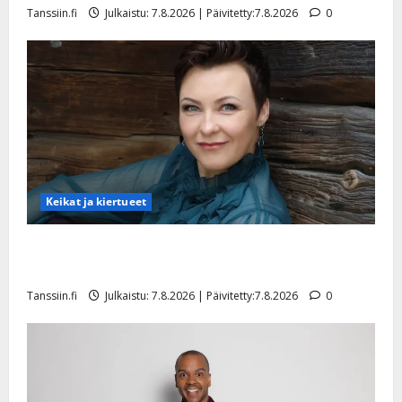
t
i
k
Tanssiin.fi
Julkaistu: 7.8.2026 | Päivitetty:7.8.2026
0
i
…
o
n
”
o
a
s
Tanssiin.fi
h
t
ä
Julkaistu:
e
i
20.8.2025
Tanssiin.fi
t
|
Päivitetty:
ä
Julkaistu:
ä
17.8.2025
n
Keikat ja kiertueet
|
–
Päivitetty:
D
Maikilta pysäyttävä ulostulo: ”Elämä toi eteeni
a
sellaisen yllätyksen…”
n
Tanssiin.fi
Julkaistu: 7.8.2026 | Päivitetty:7.8.2026
0
n
y
l
l
e
i