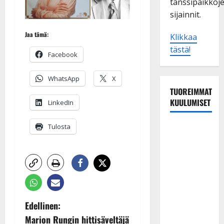
tanssipaikkoj
sijainnit.
Jaa tämä:
Klikkaa
tästä!
Facebook
WhatsApp
X
TUOREIMMAT
KUULUMISET
LinkedIn
TTK-tähti
Tulosta
Anna
Hanski
rakastaa
tanssia –
suru
tyttären
P
Edellinen:
syövästä
Marion Rungin hittisäveltäjä