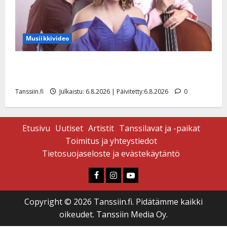
Musiikkivideo
Sopiiko Edith Piaf tanssilavalle? Pirttijoki näyttää
mallia – video
Tanssiin.fi
Julkaistu: 6.8.2026 | Päivitetty:6.8.2026
0
Etusivu
Uutiset
Artistit
Tanssilavat ja -paikat
Toimitus ja yhteystiedot
Tietosuojaseloste ja evästekäytäntö
Faceboook
Instagram
Youtube
Copyright © 2026 Tanssiin.fi. Pidätämme kaikki
oikeudet. Tanssiin Media Oy.