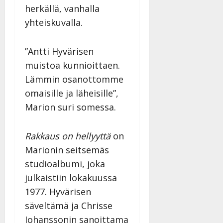
l
j
herkällä, vanhalla
l
a
yhteiskuvalla.
e
v
i
i
s
d
”Antti Hyvärisen
o
e
muistoa kunnioittaen.
k
o
Lämmin osanottomme
i
k
i
o
omaisille ja läheisille”,
t
o
Marion suri somessa.
o
s
s
t
Rakkaus on hellyyttä
on
e
Tanssiin.fi
Marionin seitsemäs
Tanssiin.fi
Julkaistu:
studioalbumi, joka
27.4.2025
Julkaistu:
julkaistiin lokakuussa
|
17.8.2025
Päivitetty:27.4.2025
|
1977. Hyvärisen
Päivitetty:19.8.2025
säveltämä ja Chrisse
Johanssonin sanoittama