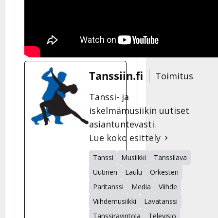
Tanssiin.fi
Toimitus
Tanssi- ja
iskelmämusiikin uutiset
asiantuntevasti.
Lue koko esittely
Tanssi
Musiikki
Tanssilava
Uutinen
Laulu
Orkesteri
Paritanssi
Media
Viihde
Viihdemusiikki
Lavatanssi
Tanssiravintola
Televisio