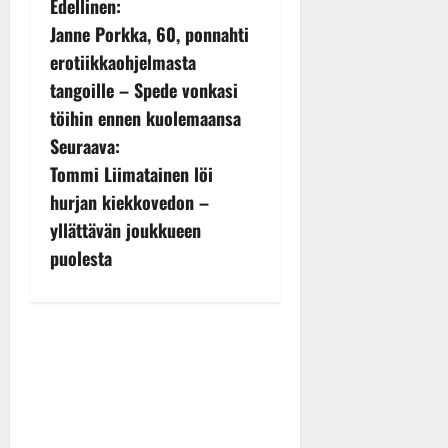
P
Edellinen:
Janne Porkka, 60, ponnahti
o
erotiikkaohjelmasta
s
tangoille – Spede vonkasi
töihin ennen kuolemaansa
t
Seuraava:
n
Tommi Liimatainen löi
hurjan kiekkovedon –
a
yllättävän joukkueen
v
puolesta
i
g
a
t