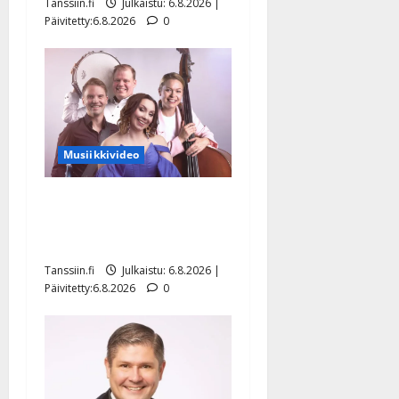
Tanssiin.fi
Julkaistu: 6.8.2026 |
Päivitetty:6.8.2026
0
Musiikkivideo
Sopiiko Edith Piaf
tanssilavalle? Pirttijoki
näyttää mallia – video
Tanssiin.fi
Julkaistu: 6.8.2026 |
Päivitetty:6.8.2026
0