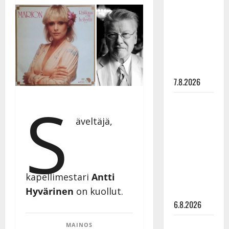
pysäyttävä
ulostulo:
”Elämä toi
eteeni
sellaisen
yllätyksen…”
7.8.2026
S
Tanssii
tähtien
äveltäjä,
kanssa -
julkkikset
julki: Anna
Hanski
kapellimestari
Antti
liitää tv-
Hyvärinen
on kuollut.
parketilla
6.8.2026
Sopiiko
MAINOS