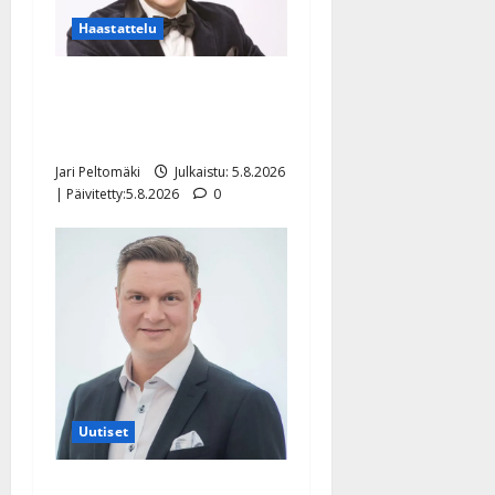
Haastattelu
Leif Lindeman levytti:
”Kuvaa osuvasti uraani
pikkupojasta näihin päiviin”
Jari Peltomäki
Julkaistu: 5.8.2026
| Päivitetty:5.8.2026
0
Uutiset
Jukka Hallikainen, 50,