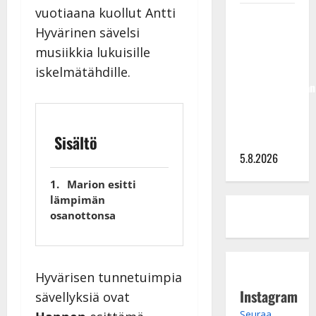
vuotiaana kuollut Antti
Jukka
Hyvärinen sävelsi
Hallikainen,
50,
musiikkia lukuisille
liikuttuu
iskelmätähdille.
lapsenlapsistaan
– uusi laulu
koskettaa
Sisältö
syvältä
5.8.2026
Marion esitti
lämpimän
osanottonsa
Hyvärisen tunnetuimpia
Instagram
sävellyksiä ovat
Seuraa