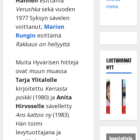
Hannen
esittämä
meitä
Verushka
sekä vuoden
1977 Syksyn sävelen
voittanut,
Marion
Rungin
esittämä
Rakkaus on hellyyttä
.
LUETUIMMAT
Muita Hyvärisen hittejä
NYT
ovat muun muassa
Tarja Ylitalolle
Tanssitähdet
Haastattelu
Musiikkivideo
Keikat ja kiertueet
Tanssitähdet
Tans
kirjoitettu
Kerrasta
T
H
H
I
H
T
ä
u
u
k
e
ä
poikki
(1980) ja
Anita
m
i
i
ä
i
m
Hirvoselle
sävelletty
ä
k
k
v
d
ä
4
5
1
2
3
4
5
Ans kattoo ny
(1983).
I
e
e
ä
i
I
l
a
a
s
P
l
Hän toimi
e
r
t
a
a
e
levytuottajana ja
V
a
h
i
k
V
haastattelu