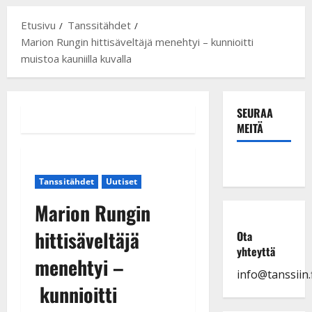
Etusivu
Tanssitähdet
Marion Rungin hittisäveltäjä menehtyi – kunnioitti
muistoa kauniilla kuvalla
SEURAA
MEITÄ
Tanssitähdet
Uutiset
Marion Rungin
hittisäveltäjä
Ota
yhteyttä
menehtyi –
info@tanssiin.f
kunnioitti