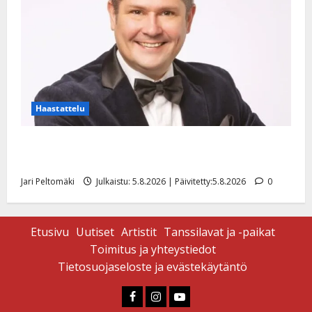
Haastattelu
Leif Lindeman levytti: ”Kuvaa osuvasti uraani
pikkupojasta näihin päiviin”
Jari Peltomäki
Julkaistu: 5.8.2026 | Päivitetty:5.8.2026
0
Etusivu
Uutiset
Artistit
Tanssilavat ja -paikat
Toimitus ja yhteystiedot
Tietosuojaseloste ja evästekäytäntö
Faceboook
Instagram
Youtube