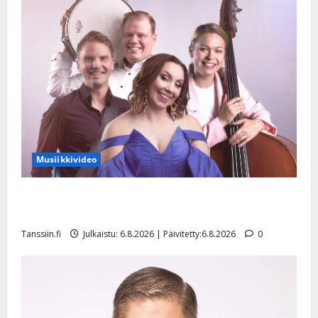
Musiikkivideo
Sopiiko Edith Piaf tanssilavalle? Pirttijoki näyttää
mallia – video
Tanssiin.fi
Julkaistu: 6.8.2026 | Päivitetty:6.8.2026
0