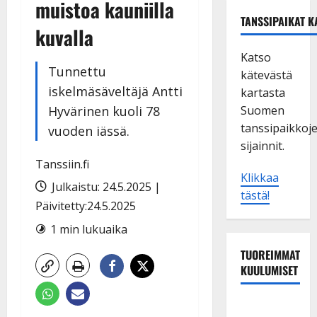
muistoa kauniilla
TANSSIPAIKAT K
kuvalla
Katso
Tunnettu
kätevästä
iskelmäsäveltäjä Antti
kartasta
Hyvärinen kuoli 78
Suomen
tanssipaikkoj
vuoden iässä.
sijainnit.
Tanssiin.fi
Klikkaa
Julkaistu: 24.5.2025 |
tästä!
Päivitetty:24.5.2025
1 min lukuaika
TUOREIMMAT
KUULUMISET
Maikilta