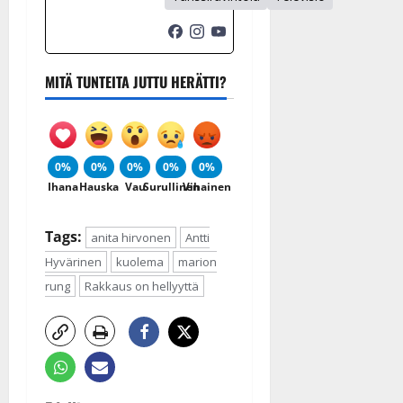
MITÄ TUNTEITA JUTTU HERÄTTI?
0%
0%
0%
0%
0%
Ihana
Hauska
Vau
Surullinen
Vihainen
Tags:
anita hirvonen
Antti
Hyvärinen
kuolema
marion
rung
Rakkaus on hellyyttä