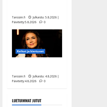
liikuttuu lapsenlapsistaan –
uusi laulu koskettaa syvältä
Tanssiin.fi
Julkaistu: 5.8.2026 |
Päivitetty:5.8.2026
0
Keikat ja kiertueet
Saija Tuupanen ei toivu –
lääkäri: ”Vaakatasoon”
Tanssiin.fi
Julkaistu: 4.8.2026 |
Päivitetty:4.8.2026
0
LUETUIMMAT JUTUT