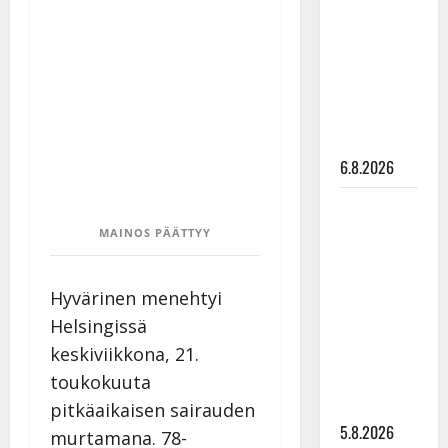
Edith Piaf
tanssilavalle?
Pirttijoki
näyttää
mallia –
video
6.8.2026
Leif
Lindeman
MAINOS PÄÄTTYY
levytti:
”Kuvaa
Hyvärinen menehtyi
osuvasti
Helsingissä
uraani
keskiviikkona, 21.
pikkupojasta
näihin
toukokuuta
päiviin”
pitkäaikaisen sairauden
5.8.2026
murtamana. 78-