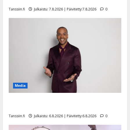
sellaisen yllätyksen…”
Tanssiin.fi
Julkaistu: 7.8.2026 | Päivitetty:7.8.2026
0
Media
Tanssii tähtien kanssa -julkkikset julki: Anna Hanski
liitää tv-parketilla
Tanssiin.fi
Julkaistu: 6.8.2026 | Päivitetty:6.8.2026
0