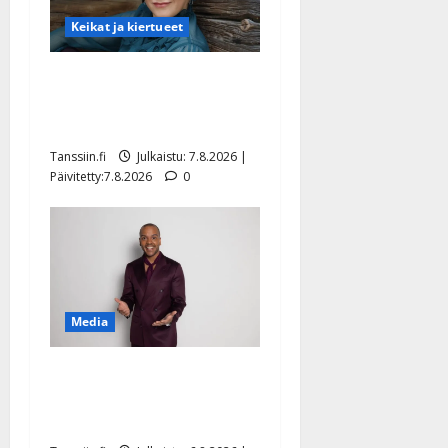
Keikat ja kiertueet
Maikilta pysäyttävä
ulostulo: ”Elämä toi eteeni
sellaisen yllätyksen…”
Tanssiin.fi
Julkaistu: 7.8.2026 |
Päivitetty:7.8.2026
0
Media
Tanssii tähtien kanssa -
julkkikset julki: Anna
Hanski liitää tv-parketilla