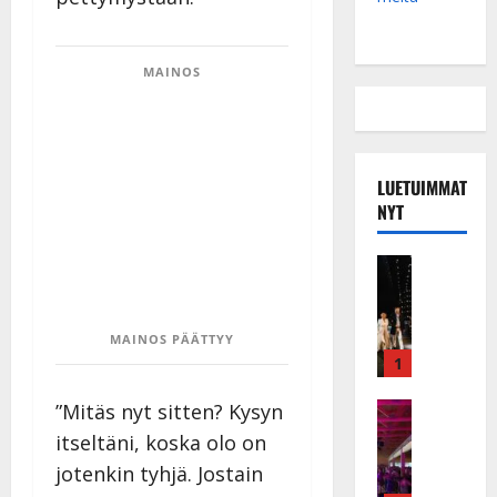
MAINOS
LUETUIMMAT
NYT
Musiikkiv
H
u
i
MAINOS PÄÄTTYY
k
1
e
a
”Mitäs nyt sitten? Kysyn
Keikat ja 
I
t
itseltäni, koska olo on
k
h
jotenkin tyhjä. Jostain
ä
y