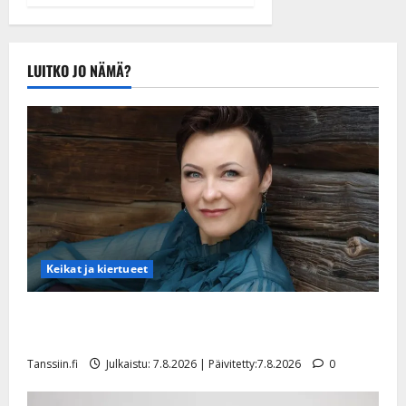
tule Katri…”
Tanssiin.fi
Julkaistu:
LUITKO JO NÄMÄ?
20.8.2025 |
Päivitetty:22.8.2025
Keikat ja kiertueet
Maikilta pysäyttävä ulostulo: ”Elämä toi eteeni
sellaisen yllätyksen…”
Tanssiin.fi
Julkaistu: 7.8.2026 | Päivitetty:7.8.2026
0