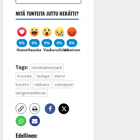
MITÄ TUNTEITA JUTTU HERÄTTI?
0%
0%
0%
0%
0%
Ihana
Hauska
Vau
Surullinen
Vihainen
Tags:
iskelmämestarit
kosinta
laulaja
mervi
kovero
rakkaus
seinäjoen
tangomarkkinat
P
Edellinen: