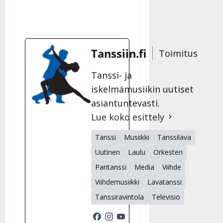
Tanssiin.fi
Toimitus
Tanssi- ja
iskelmämusiikin uutiset
asiantuntevasti.
Lue koko esittely
Tanssi
Musiikki
Tanssilava
Uutinen
Laulu
Orkesteri
Paritanssi
Media
Viihde
Viihdemusiikki
Lavatanssi
Tanssiravintola
Televisio