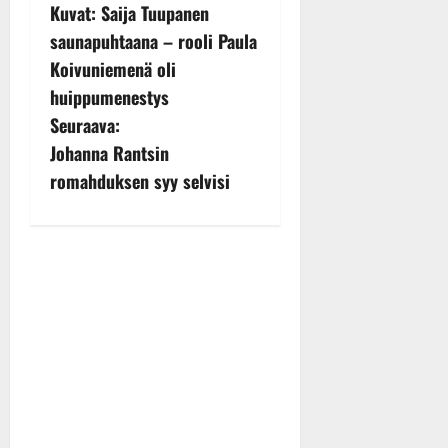
Kuvat: Saija Tuupanen
o
saunapuhtaana – rooli Paula
s
Koivuniemenä oli
huippumenestys
t
Seuraava:
n
Johanna Rantsin
romahduksen syy selvisi
a
v
i
g
a
t