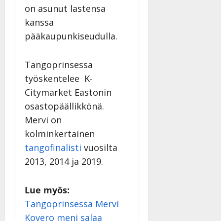
n
on asunut lastensa
y
kanssa
l
pääkaupunkiseudulla.
l
e
i
Tangoprinsessa
s
työskentelee K-
o
Citymarket Eastonin
k
i
osastopäällikkönä.
i
Mervi on
t
kolminkertainen
o
tangofinalisti
vuosilta
s
2013, 2014 ja 2019.
Tanssiin.fi
Julkaistu:
Lue myös:
27.4.2025
|
Tangoprinsessa Mervi
Päivitetty:
Kovero meni salaa