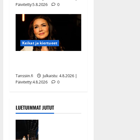
Päivitetty:5.8.2026
0
Keikat ja kiertueet
Saija Tuupanen ei toivu –
lääkäri: ”Vaakatasoon”
Tanssiin.fi
Julkaistu: 4.8.2026 |
Päivitetty:4.8.2026
0
LUETUIMMAT JUTUT
Huikeat
hyvästit!
Tommi