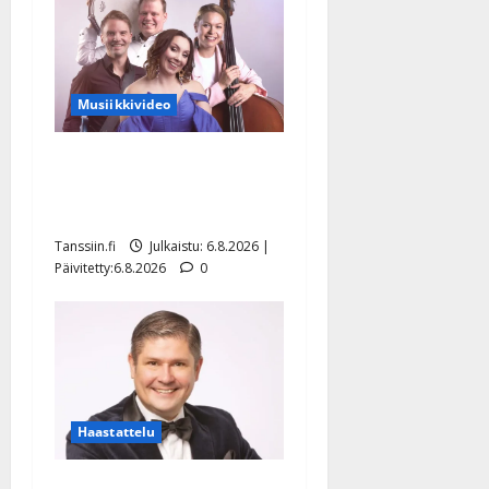
Musiikkivideo
Sopiiko Edith Piaf
tanssilavalle? Pirttijoki
näyttää mallia – video
Tanssiin.fi
Julkaistu: 6.8.2026 |
Päivitetty:6.8.2026
0
Haastattelu