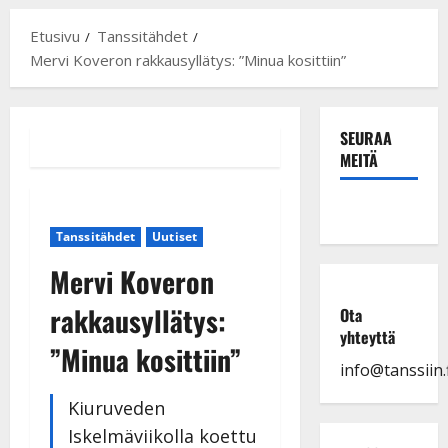
Etusivu
Tanssitähdet
Mervi Koveron rakkausyllätys: ”Minua kosittiin”
SEURAA
MEITÄ
Tanssitähdet
Uutiset
Mervi Koveron
rakkausyllätys:
Ota
yhteyttä
”Minua kosittiin”
info@tanssiin.f
Kiuruveden
Iskelmäviikolla koettu