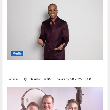
Media
Tanssii tähtien kanssa -julkkikset julki: Anna Hanski
liitää tv-parketilla
Tanssiin.fi
Julkaistu: 6.8.2026 | Päivitetty:6.8.2026
0