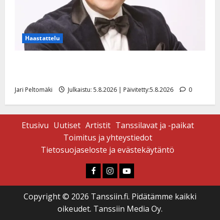
Haastattelu
Leif Lindeman levytti: ”Kuvaa osuvasti uraani
pikkupojasta näihin päiviin”
Jari Peltomäki
Julkaistu: 5.8.2026 | Päivitetty:5.8.2026
0
Etusivu
Uutiset
Artistit
Tanssilavat ja -paikat
Toimitus ja yhteystiedot
Tietosuojaseloste ja evästekäytäntö
Faceboook
Instagram
Youtube
Copyright © 2026 Tanssiin.fi. Pidätämme kaikki
oikeudet. Tanssiin Media Oy.