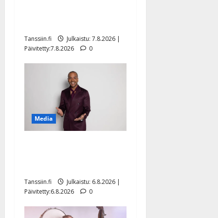
Maikilta pysäyttävä
ulostulo: ”Elämä toi eteeni
sellaisen yllätyksen…”
Tanssiin.fi
Julkaistu: 7.8.2026 |
Päivitetty:7.8.2026
0
Media
Tanssii tähtien kanssa -
julkkikset julki: Anna
Hanski liitää tv-parketilla
Tanssiin.fi
Julkaistu: 6.8.2026 |
Päivitetty:6.8.2026
0