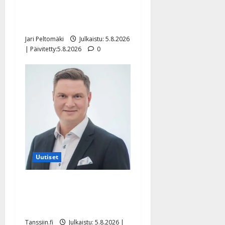
Leif Lindeman levytti:
”Kuvaa osuvasti uraani
pikkupojasta näihin päiviin”
Jari Peltomäki
Julkaistu: 5.8.2026
| Päivitetty:5.8.2026
0
Uutiset
Jukka Hallikainen, 50,
liikuttuu lapsenlapsistaan –
uusi laulu koskettaa syvältä
Tanssiin.fi
Julkaistu: 5.8.2026 |