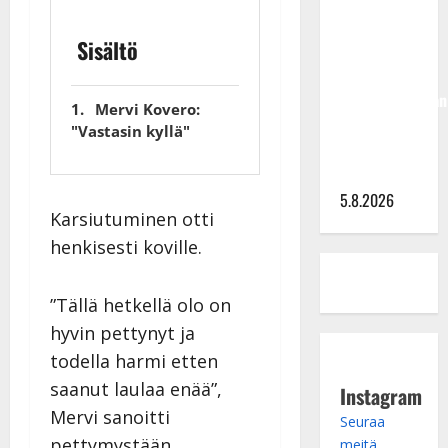
Hallikainen,
Sisältö
50,
liikuttuu
lapsenlapsistaan
Mervi Kovero:
– uusi laulu
"Vastasin kyllä"
koskettaa
syvältä
5.8.2026
Karsiutuminen otti
henkisesti koville.
”Tällä hetkellä olo on
hyvin pettynyt ja
todella harmi etten
saanut laulaa enää”,
Instagram
Mervi sanoitti
Seuraa
pettymystään.
meitä