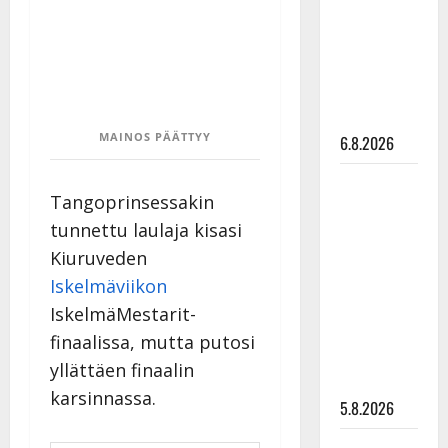
tanssilavalle?
Pirttijoki
näyttää
mallia –
video
MAINOS PÄÄTTYY
6.8.2026
Leif
Tangoprinsessakin
Lindeman
tunnettu laulaja kisasi
levytti:
Kiuruveden
”Kuvaa
osuvasti
Iskelmäviikon
uraani
IskelmäMestarit-
pikkupojasta
finaalissa, mutta putosi
näihin
yllättäen finaalin
päiviin”
karsinnassa.
5.8.2026
Jukka