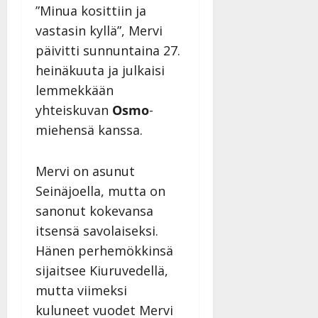
l
21.8.2025
a
”Minua kosittiin ja
t
e
|
v
Julkaistu:
vastasin kyllä”, Mervi
p
Päivitetty:
K
22.8.2025
i
i
a
päivitti sunnuntaina 27.
|
d
a
t
Päivitetty:
e
heinäkuuta ja julkaisi
n
r
o
lemmekkään
t
i
k
i
yhteiskuvan
Osmo
-
…
o
n
”
miehensä kanssa.
o
a
s
Tanssiin.fi
h
t
Mervi on asunut
ä
Julkaistu:
e
i
20.8.2025
Seinäjoella, mutta on
Tanssiin.fi
t
|
sanonut kokevansa
Päivitetty:
ä
Julkaistu:
itsensä savolaiseksi.
ä
17.8.2025
n
Hänen perhemökkinsä
|
–
Päivitetty:
sijaitsee Kiuruvedellä,
D
mutta viimeksi
a
kuluneet vuodet Mervi
n