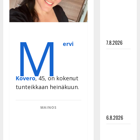
ulostulo:
”Elämä toi
eteeni
sellaisen
M
yllätyksen…”
7.8.2026
ervi
Tanssii
tähtien
kanssa -
Kovero
, 45, on kokenut
julkkikset
julki: Anna
tunteikkaan heinäkuun.
Hanski
liitää tv-
MAINOS
parketilla
6.8.2026
Sopiiko
Edith Piaf