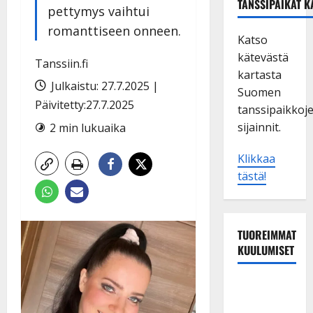
TANSSIPAIKAT K
pettymys vaihtui
romanttiseen onneen.
Katso
kätevästä
Tanssiin.fi
kartasta
Julkaistu: 27.7.2025 |
Suomen
Päivitetty:27.7.2025
tanssipaikkoj
sijainnit.
2 min lukuaika
Klikkaa
tästä!
TUOREIMMAT
KUULUMISET
Maikilta
pysäyttävä