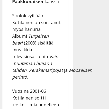
Paakkunaisen
kanssa.
Soololevyillään
Kotilainen on soittanut
myös hanuria.
Albumi
Turpeisen
baari
(2003) sisältää
musiikkia
televisiosarjoihin
Vain
muutaman huijarin
tähden
,
Peräkamaripojat
ja
Mooseksen
perintö
.
Vuosina 2001-06
Kotilainen soitti
koskettimia uudelleen