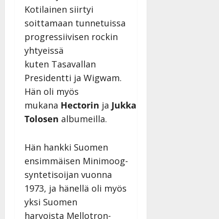
i
i
a
Kotilainen siirtyi
|
d
a
t
Päivitetty:
e
soittamaan tunnetuissa
n
r
o
progressiivisen rockin
t
i
k
yhtyeissä
i
…
o
n
”
kuten Tasavallan
o
a
s
Tanssiin.fi
Presidentti ja Wigwam.
h
t
Hän oli myös
ä
Julkaistu:
e
i
mukana
Hectorin
ja
Jukka
20.8.2025
Tanssiin.fi
t
|
Tolosen
albumeilla.
Päivitetty:
ä
Julkaistu:
ä
17.8.2025
Hän hankki Suomen
n
|
–
Päivitetty:
ensimmäisen Minimoog-
D
syntetisoijan vuonna
a
1973, ja hänellä oli myös
n
n
yksi Suomen
y
harvoista Mellotron-