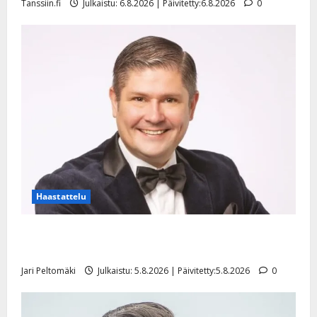
Tanssiin.fi
Julkaistu: 6.8.2026 | Päivitetty:6.8.2026
0
Haastattelu
Leif Lindeman levytti: ”Kuvaa osuvasti uraani
pikkupojasta näihin päiviin”
Jari Peltomäki
Julkaistu: 5.8.2026 | Päivitetty:5.8.2026
0