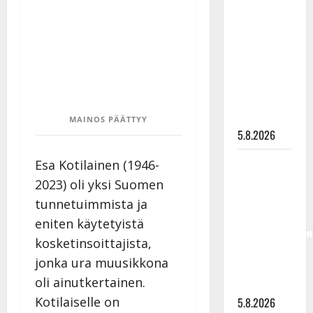
levytti:
”Kuvaa
osuvasti
uraani
pikkupojasta
näihin
päiviin”
MAINOS PÄÄTTYY
5.8.2026
Jukka
Esa Kotilainen (1946-
Hallikainen,
2023) oli yksi Suomen
50,
tunnetuimmista ja
liikuttuu
eniten käytetyistä
lapsenlapsistaan
kosketinsoittajista,
– uusi laulu
jonka ura muusikkona
koskettaa
oli ainutkertainen.
syvältä
Kotilaiselle on
5.8.2026