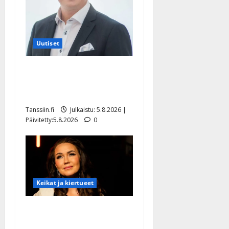
Uutiset
Jukka Hallikainen, 50,
liikuttuu lapsenlapsistaan –
uusi laulu koskettaa syvältä
Tanssiin.fi
Julkaistu: 5.8.2026 |
Päivitetty:5.8.2026
0
Keikat ja kiertueet
Saija Tuupanen ei toivu –
lääkäri: ”Vaakatasoon”