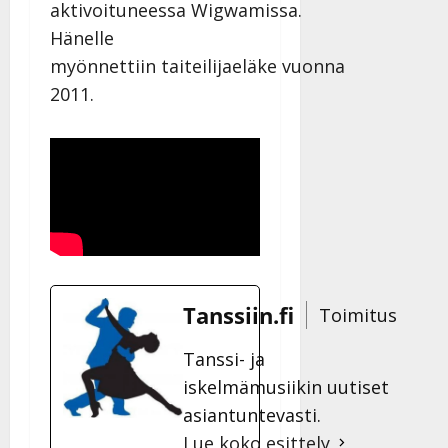
aktivoituneessa Wigwamissa.
Hänelle
myönnettiin taiteilijaeläke vuonna
2011.
Tanssiin.fi
Toimitus
Tanssi- ja
iskelmämusiikin uutiset
asiantuntevasti.
Lue koko esittely