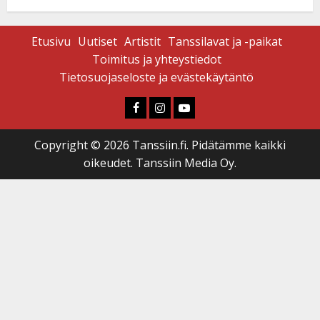
Etusivu
Uutiset
Artistit
Tanssilavat ja -paikat
Toimitus ja yhteystiedot
Tietosuojaseloste ja evästekäytäntö
Faceboook
Instagram
Youtube
Copyright © 2026 Tanssiin.fi. Pidätämme kaikki
oikeudet. Tanssiin Media Oy.