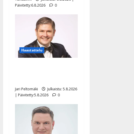
Päivitetty:6.8.2026
0
Haastattelu
Leif Lindeman levytti:
”Kuvaa osuvasti uraani
pikkupojasta näihin päiviin”
Jari Peltomäki
Julkaistu: 5.8.2026
| Päivitetty:5.8.2026
0