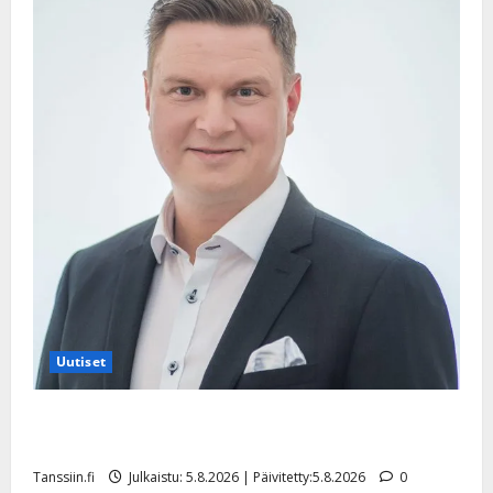
Uutiset
Jukka Hallikainen, 50, liikuttuu lapsenlapsistaan –
uusi laulu koskettaa syvältä
Tanssiin.fi
Julkaistu: 5.8.2026 | Päivitetty:5.8.2026
0