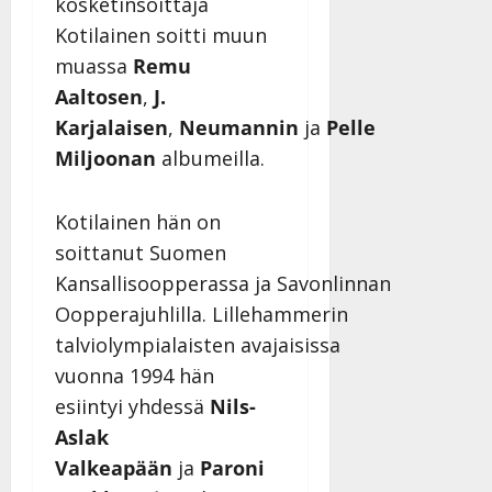
kosketinsoittaja
Kotilainen soitti muun
muassa
Remu
Aaltosen
,
J.
Karjalaisen
,
Neumannin
ja
Pelle
Miljoonan
albumeilla.
Kotilainen hän on
soittanut Suomen
Kansallisoopperassa ja Savonlinnan
Oopperajuhlilla. Lillehammerin
talviolympialaisten avajaisissa
vuonna 1994 hän
esiintyi yhdessä
Nils-
Aslak
Valkeapään
ja
Paroni