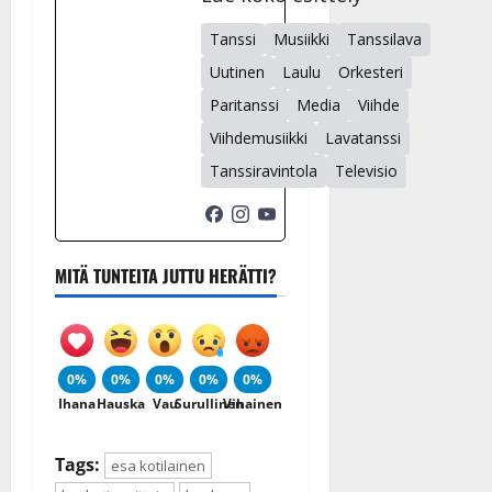
Tanssi
Musiikki
Tanssilava
Uutinen
Laulu
Orkesteri
Paritanssi
Media
Viihde
Viihdemusiikki
Lavatanssi
Tanssiravintola
Televisio
MITÄ TUNTEITA JUTTU HERÄTTI?
0%
0%
0%
0%
0%
Ihana
Hauska
Vau
Surullinen
Vihainen
Tags:
esa kotilainen