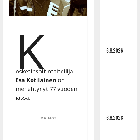
kanssa -
julkkikset
julki: Anna
K
Hanski
liitää tv-
parketilla
6.8.2026
Sopiiko
Edith Piaf
osketinsoitintaiteilija
tanssilavalle?
Esa Kotilainen
on
Pirttijoki
menehtynyt 77 vuoden
näyttää
iässä.
mallia –
video
6.8.2026
MAINOS
Leif
Lindeman