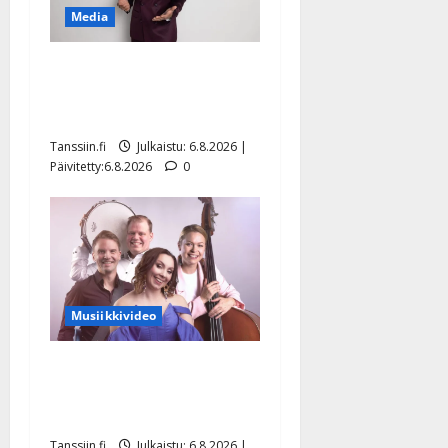
Media
Tanssii tähtien kanssa -
julkkikset julki: Anna
Hanski liitää tv-parketilla
Tanssiin.fi
Julkaistu: 6.8.2026 |
Päivitetty:6.8.2026
0
Musiikkivideo
Sopiiko Edith Piaf
tanssilavalle? Pirttijoki
näyttää mallia – video
Tanssiin.fi
Julkaistu: 6.8.2026 |