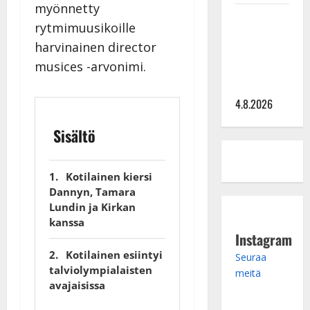
myönnetty
Saija
rytmimuusikoille
Tuupanen ei
harvinainen director
toivu –
musices -arvonimi.
lääkäri:
”Vaakatasoon”
4.8.2026
Sisältö
Kotilainen kiersi
Dannyn, Tamara
Lundin ja Kirkan
kanssa
Instagram
Kotilainen esiintyi
Seuraa
talviolympialaisten
meitä
avajaisissa