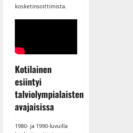
l
kosketinsoittimista.
l
e
i
s
o
k
i
i
t
Kotilainen
o
s
esiintyi
Tanssiin.fi
talviolympialaisten
Julkaistu:
27.4.2025
avajaisissa
|
Päivitetty:
1980- ja 1990-luvuilla