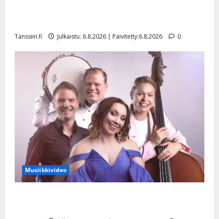
Tanssii tähtien kanssa -julkkikset julki: Anna Hanski
liitää tv-parketilla
Tanssiin.fi
Julkaistu: 6.8.2026 | Päivitetty:6.8.2026
0
Musiikkivideo
Sopiiko Edith Piaf tanssilavalle? Pirttijoki näyttää
mallia – video