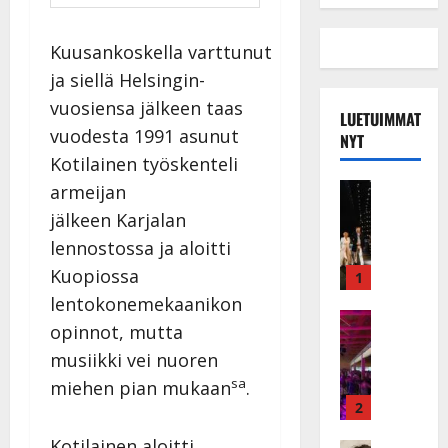
Kuusankoskella varttunut
ja siellä Helsingin-
vuosiensa jälkeen taas
LUETUIMMAT
vuodesta 1991 asunut
NYT
Kotilainen työskenteli
Musiikkiv
armeijan
H
jälkeen Karjalan
u
lennostossa ja aloitti
i
k
Kuopiossa
1
e
lentokonemekaanikon
a
Keikat ja 
opinnot, mutta
I
t
musiikki vei nuoren
k
h
ä
y
sa
miehen pian mukaan
.
v
v
2
ä
ä
Kotilainen aloitti
Tanssitäh