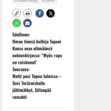
kosketinsoittaja
kuolema
P
Edellinen:
Oman tiensä kulkija Tapani
o
Kansa avaa elämäänsä
s
uutuuskirjassa: ”Myös rapa
on roiskunut”
t
Seuraava:
n
Matti pesi Tepon tuloissa –
Suvi Teräsniskalle
a
jättimätkyt, Sillanpää
v
romahti
i