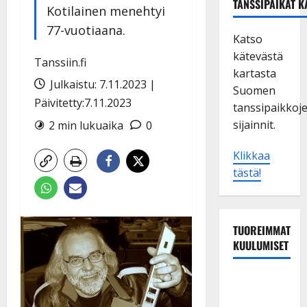
TANSSIPAIKAT K
Kotilainen menehtyi
77-vuotiaana.
Katso
kätevästä
Tanssiin.fi
kartasta
Julkaistu: 7.11.2023 |
Suomen
Päivitetty:7.11.2023
tanssipaikkoj
sijainnit.
2 min lukuaika
0
Klikkaa
tästä!
TUOREIMMAT
KUULUMISET
Tanssii
tähtien