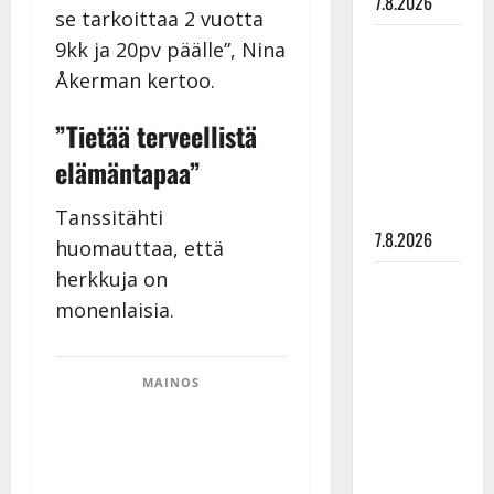
7.8.2026
se tarkoittaa 2 vuotta
Maikilta
9kk ja 20pv päälle”, Nina
pysäyttävä
Åkerman kertoo.
ulostulo:
”Elämä toi
”Tietää terveellistä
eteeni
elämäntapaa”
sellaisen
yllätyksen…”
Tanssitähti
7.8.2026
huomauttaa, että
herkkuja on
Tanssii
monenlaisia.
tähtien
kanssa -
julkkikset
MAINOS
julki: Anna
Hanski
liitää tv-
parketilla