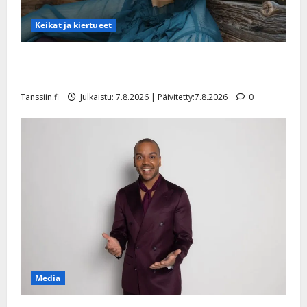
Keikat ja kiertueet
Maikilta pysäyttävä ulostulo: ”Elämä toi eteeni
sellaisen yllätyksen…”
Tanssiin.fi
Julkaistu: 7.8.2026 | Päivitetty:7.8.2026
0
Media