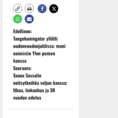
n
n
y
l
l
P
Edellinen:
e
Tangokuningatar yllätti
i
o
s
uudenvuodenjuhlissa: meni
o
s
naimisiin Ylen pomon
k
kanssa
i
t
Seuraava:
i
t
n
Saana Sassalin
o
neitsytkeikka veljen kanssa:
a
s
Itkua, tiekauhua ja 30
Tanssiin.fi
v
vuoden odotus
Julkaistu:
i
27.4.2025
|