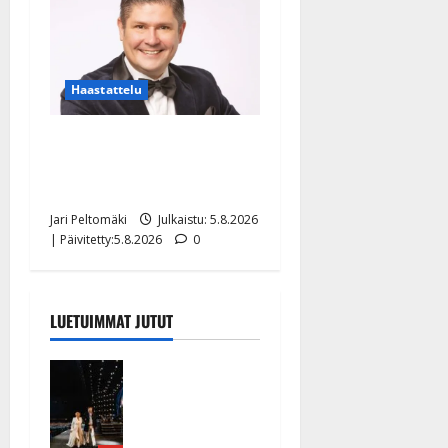
Haastattelu
Leif Lindeman levytti:
”Kuvaa osuvasti uraani
pikkupojasta näihin päiviin”
Jari Peltomäki
Julkaistu: 5.8.2026
| Päivitetty:5.8.2026
0
LUETUIMMAT JUTUT
Huikeat
hyvästit!
Tommi
saatteli