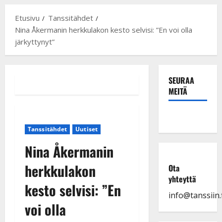
Etusivu
Tanssitähdet
Nina Åkermanin herkkulakon kesto selvisi: ”En voi olla
järkyttynyt”
SEURAA
MEITÄ
Tanssitähdet
Uutiset
Nina Åkermanin
herkkulakon
Ota
yhteyttä
kesto selvisi: ”En
info@tanssiin.f
voi olla