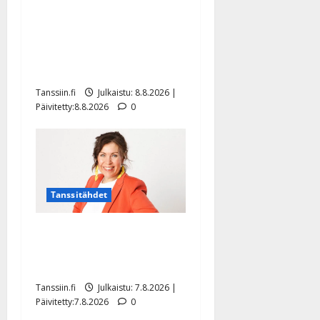
Matti Ruohonen viettää taas
synttäreitään täydessä
hiljaisuudessa – tämä on
tilanne nyt
Tanssiin.fi
Julkaistu: 8.8.2026 |
Päivitetty:8.8.2026
0
Tanssitähdet
TTK-tähti Anna Hanski
rakastaa tanssia – suru
tyttären syövästä painaa
Tanssiin.fi
Julkaistu: 7.8.2026 |
Päivitetty:7.8.2026
0