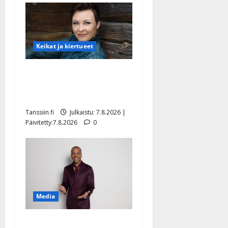
Keikat ja kiertueet
Maikilta pysäyttävä
ulostulo: ”Elämä toi eteeni
sellaisen yllätyksen…”
Tanssiin.fi
Julkaistu: 7.8.2026 |
Päivitetty:7.8.2026
0
Media
Tanssii tähtien kanssa -