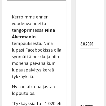
Ruohonen
viettää taas
synttäreitään
Kerroimme ennen
täydessä
vuodenvaihdetta
hiljaisuudessa
tangoprinsessa
Nina
– tämä on
Åkermanin
tilanne nyt
tempauksesta. Nina
8.8.2026
lupasi Facebookissa olla
TTK-tähti
syömättä herkkuja niin
Anna
monena päivänä kuin
Hanski
lupauspäivitys kerää
rakastaa
tykkäyksiä.
tanssia –
suru
Nyt on aika paljastaa
tyttären
lopputulos.
syövästä
painaa
”Tykkäyksiä tuli 1 020 eli