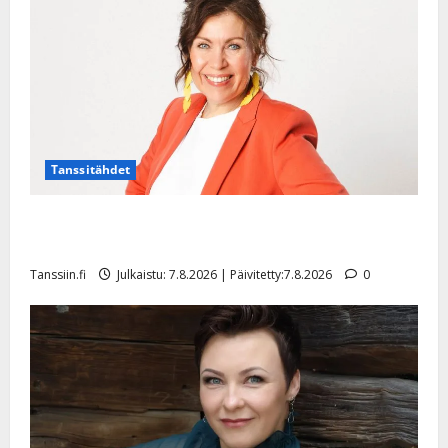
Tanssitähdet
TTK-tähti Anna Hanski rakastaa tanssia – suru
tyttären syövästä painaa
Tanssiin.fi
Julkaistu: 7.8.2026 | Päivitetty:7.8.2026
0