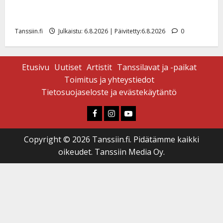
Tanssii tähtien kanssa -julkkikset julki: Anna Hanski
liitää tv-parketilla
Tanssiin.fi
Julkaistu: 6.8.2026 | Päivitetty:6.8.2026
0
Etusivu
Uutiset
Artistit
Tanssilavat ja -paikat
Toimitus ja yhteystiedot
Tietosuojaseloste ja evästekäytäntö
Faceboook
Instagram
Youtube
Copyright © 2026 Tanssiin.fi. Pidätämme kaikki
oikeudet. Tanssiin Media Oy.