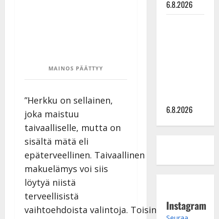
6.8.2026
Sopiiko
Edith Piaf
tanssilavalle?
Pirttijoki
MAINOS PÄÄTTYY
näyttää
mallia –
video
”Herkku on sellainen,
6.8.2026
joka maistuu
taivaalliselle, mutta on
sisältä mätä eli
epäterveellinen. Taivaallinen
makuelämys voi siis
löytyä niistä
terveellisistä
Instagram
vaihtoehdoista valintoja. Toisin
Seuraa