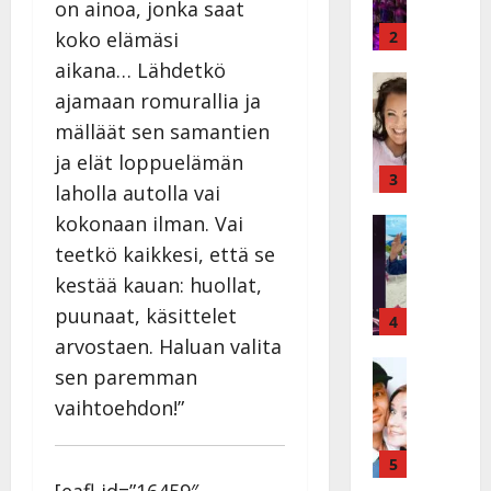
on ainoa, jonka saat
ä
y
v
v
2
koko elämäsi
ä
ä
aikana… Lähdetkö
s
Tanssitäh
s
ajamaan romurallia ja
H
a
t
e
i
mälläät sen samantien
i
i
r
t
ja elät loppuelämän
d
a
3
!
laholla autolla vai
i
u
T
kokonaan ilman. Vai
P
Tanssitäh
s
o
T
a
k
m
teetkö kaikkesi, että se
ä
k
o
m
kestää kauan: huollat,
m
a
h
i
puunaat, käsittelet
ä
r
4
t
s
I
i
arvostaen. Haluan valita
a
a
l
Haastatte
s
u
a
sen paremman
H
e
e
s
t
vaihtoehdon!”
u
V
n
:
t
i
a
j
s
e
k
i
5
a
o
l
e
n
M