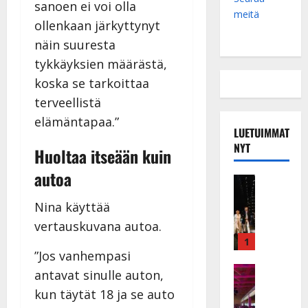
sanoen ei voi olla
meitä
ollenkaan järkyttynyt
näin suuresta
tykkäyksien määrästä,
koska se tarkoittaa
terveellistä
elämäntapaa.”
LUETUIMMAT
NYT
Huoltaa itseään kuin
autoa
Musiikkiv
H
Nina käyttää
u
i
vertauskuvana autoa.
k
1
e
”Jos vanhempasi
a
Keikat ja 
antavat sinulle auton,
I
t
kun täytät 18 ja se auto
k
h