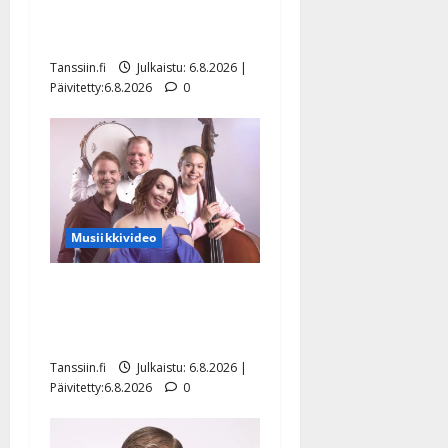
julkkikset julki: Anna
Hanski liitää tv-parketilla
Tanssiin.fi
Julkaistu: 6.8.2026 |
Päivitetty:6.8.2026
0
Musiikkivideo
Sopiiko Edith Piaf
tanssilavalle? Pirttijoki
näyttää mallia – video
Tanssiin.fi
Julkaistu: 6.8.2026 |
Päivitetty:6.8.2026
0