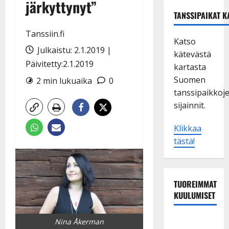
järkyttynyt”
TANSSIPAIKAT K
Tanssiin.fi
Katso
Julkaistu: 2.1.2019 |
kätevästä
Päivitetty:2.1.2019
kartasta
Suomen
2 min lukuaika
0
tanssipaikkoj
sijainnit.
Klikkaa
tästä!
TUOREIMMAT
KUULUMISET
Matti
Nina Åkerman