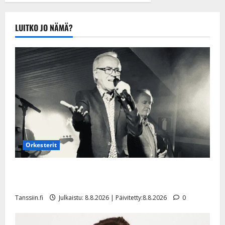
Tanssiin.fi
Julkaistu:
LUITKO JO NÄMÄ?
20.8.2025 |
Päivitetty:22.8.2025
Orkesterit
Matti Ruohonen viettää taas synttäreitään täydessä
hiljaisuudessa – tämä on tilanne nyt
Tanssiin.fi
Julkaistu: 8.8.2026 | Päivitetty:8.8.2026
0