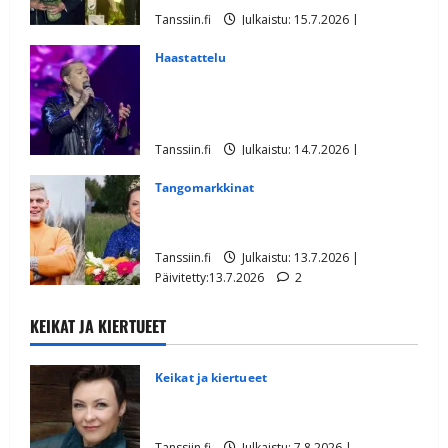
Tanssiin.fi
Julkaistu: 15.7.2026 |
Päivitetty:15.7.2026
1
Haastattelu
Tangoprinssi Ilari Hämäläinen yllättää:
tähtää tanssilavoille – tanssilevykin
tulollaan
Tanssiin.fi
Julkaistu: 14.7.2026 |
Päivitetty:17.7.2026
1
Tangomarkkinat
Aki Samuli ylistää Raija Mäntyniemeä:
”Ylväs ja kaunis mustalaisnainen”
Tanssiin.fi
Julkaistu: 13.7.2026 |
Päivitetty:13.7.2026
2
KEIKAT JA KIERTUEET
Keikat ja kiertueet
Maikilta pysäyttävä ulostulo: ”Elämä toi
eteeni sellaisen yllätyksen…”
Tanssiin.fi
Julkaistu: 7.8.2026 |