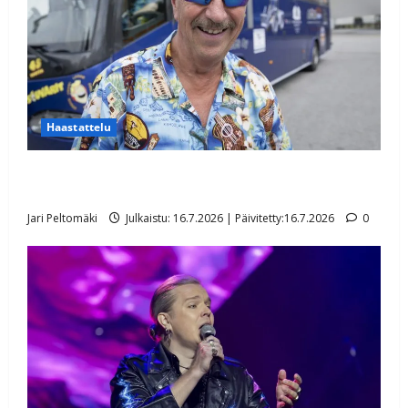
Haastattelu
Lasse Hoikan hurja kesäloma: helikopterilla
tuntureille
Jari Peltomäki
Julkaistu: 16.7.2026 | Päivitetty:16.7.2026
0