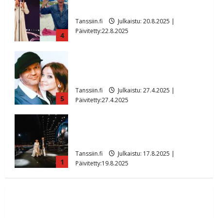
paisui hitiksi: ”Voi tule Katri…”
Tanssiin.fi
Julkaistu: 20.8.2025 |
Päivitetty:22.8.2025
4
Huikea rakkaustarina! Dimitri Keiski ja
Katja juhlivat pian tinahäitään –
Dannylle iso kiitos
Tanssiin.fi
Julkaistu: 27.4.2025 |
5
Päivitetty:27.4.2025
Huikeat hyvästit! Tommi saatteli Katri
Helenan lavalta viimeisen kerran –
kuva- ja videokooste
Tanssiin.fi
Julkaistu: 17.8.2025 |
1
Päivitetty:19.8.2025
Ikävä sairauskohtaus: soittaja tuupertui
kesken tanssikeikan Särkässä
Tanssiin.fi
Julkaistu: 22.8.2025 |