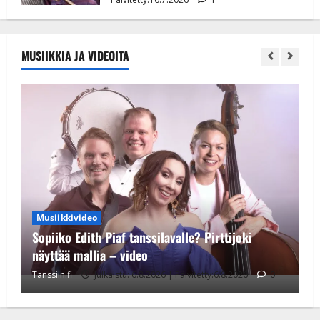
MUSIIKKIA JA VIDEOITA
Musiikkivideo
Sopiiko Edith Piaf tanssilavalle? Pirttijoki
näyttää mallia – video
Tanssiin.fi
Julkaistu: 6.8.2026 | Päivitetty:6.8.2026
0