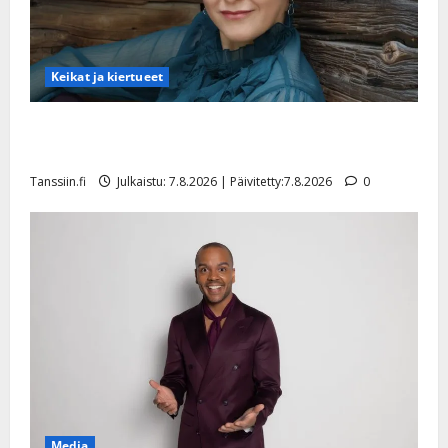
Keikat ja kiertueet
Maikilta pysäyttävä ulostulo: ”Elämä toi eteeni
sellaisen yllätyksen…”
Tanssiin.fi
Julkaistu: 7.8.2026 | Päivitetty:7.8.2026
0
Media