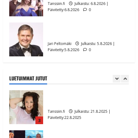
5
Päivitetty:27.4.2025
Tanssiin.fi
Julkaistu: 6.8.2026 |
Päivitetty:6.8.2026
0
Huikeat hyvästit! Tommi saatteli Katri
Helenan lavalta viimeisen kerran –
kuva- ja videokooste
Leif Lindeman levytti: ”Kuvaa osuvasti
uraani pikkupojasta näihin päiviin”
Tanssiin.fi
Julkaistu: 17.8.2025 |
1
Päivitetty:19.8.2025
Jari Peltomäki
Julkaistu: 5.8.2026 |
Päivitetty:5.8.2026
0
Ikävä sairauskohtaus: soittaja tuupertui
kesken tanssikeikan Särkässä
Tanssiin.fi
Julkaistu: 22.8.2025 |
LUETUIMMAT JUTUT
Päivitetty:22.8.2025
2
Heidi Pakarisen ja Mika Pohjosen tytär
kilpailee missikisoissa
Tanssiin.fi
Julkaistu: 21.8.2025 |
Päivitetty:22.8.2025
3
Tämä Ile Vainion runo Katri Helenasta