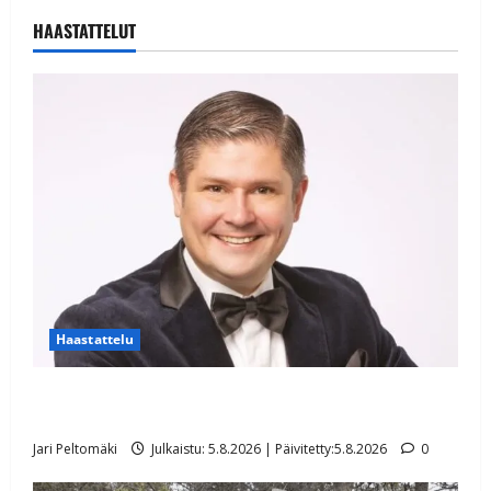
HAASTATTELUT
Haastattelu
Leif Lindeman levytti: ”Kuvaa osuvasti uraani
pikkupojasta näihin päiviin”
Jari Peltomäki
Julkaistu: 5.8.2026 | Päivitetty:5.8.2026
0