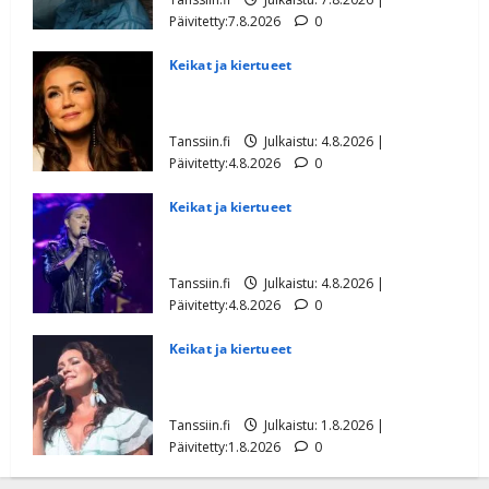
Päivitetty:7.8.2026
0
Keikat ja kiertueet
Saija Tuupanen ei toivu – lääkäri:
”Vaakatasoon”
Tanssiin.fi
Julkaistu: 4.8.2026 |
Päivitetty:4.8.2026
0
Keikat ja kiertueet
Ilari Hämäläisen tangomatkan hinta: 10
000 eurolla keikkoja sivu suun
Tanssiin.fi
Julkaistu: 4.8.2026 |
Päivitetty:4.8.2026
0
Keikat ja kiertueet
Saija Tuupanen sai ikävän yövieraan –
murheellinen ilmoitus
Tanssiin.fi
Julkaistu: 1.8.2026 |
Päivitetty:1.8.2026
0