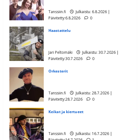
Pirttijoki näyttää mallia – video
Tanssiin.fi
Julkaistu: 6.8.2026 |
Päivitetty:6.8.2026
0
Haastattelu
Lasse Hoikka: Souvarit-kultavaltaus
Lapissa myyty
Jari Peltomäki
Julkaistu: 30.7.2026 |
Päivitetty:30.7.2026
0
Orkesterit
Tältä näyttää Dimitri Keiskin isä – ensi
kertaa poikansa keikalla
Tanssiin.fi
Julkaistu: 28.7.2026 |
Päivitetty:28.7.2026
0
Keikat ja kiertueet
Ikävä uutinen: Dimitri Keiskin matka
katkesi
Tanssiin.fi
Julkaistu: 16.7.2026 |
Päivitetty:16.7.2026
1