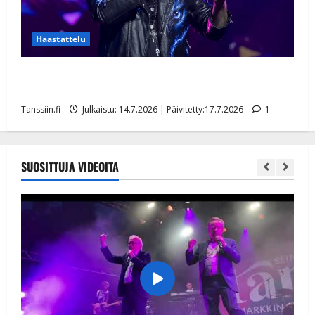
Haastattelu
Tangoprinssi Ilari Hämäläinen yllättää: tähtää
tanssilavoille – tanssilevykin tulollaan
Tanssiin.fi
Julkaistu: 14.7.2026 | Päivitetty:17.7.2026
1
SUOSITTUJA VIDEOITA