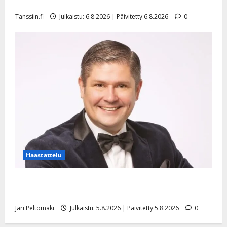
mallia – video
Tanssiin.fi
Julkaistu: 6.8.2026 | Päivitetty:6.8.2026
0
Haastattelu
Leif Lindeman levytti: ”Kuvaa osuvasti uraani
pikkupojasta näihin päiviin”
Jari Peltomäki
Julkaistu: 5.8.2026 | Päivitetty:5.8.2026
0