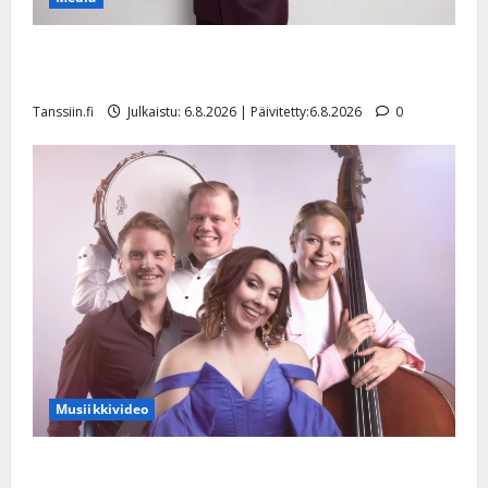
Tanssii tähtien kanssa -julkkikset julki: Anna Hanski
liitää tv-parketilla
Tanssiin.fi
Julkaistu: 6.8.2026 | Päivitetty:6.8.2026
0
Musiikkivideo
Sopiiko Edith Piaf tanssilavalle? Pirttijoki näyttää