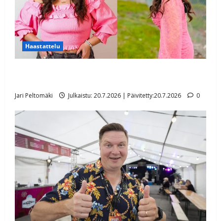
Haastattelu
Tangokuningatar laihtui hurjasti – Charlotta Saari
kertoo nyt, miten onnistui muutoksessa
Jari Peltomäki
Julkaistu: 20.7.2026 | Päivitetty:20.7.2026
0