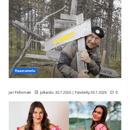
Haastattelu
Lasse Hoikka: Souvarit-kultavaltaus Lapissa myyty
Jari Peltomäki
Julkaistu: 30.7.2026 | Päivitetty:30.7.2026
0