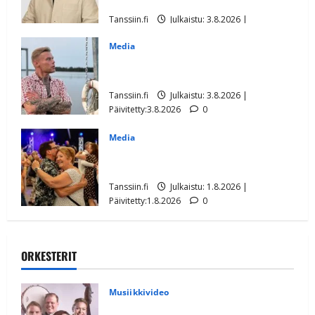
ensimmäisenä
Tanssiin.fi
Julkaistu: 3.8.2026 |
Päivitetty:3.8.2026
0
Media
IL: Aki Samuli viettää isoja elohäitä –
sukunimi vaihtuu
Tanssiin.fi
Julkaistu: 3.8.2026 |
Päivitetty:3.8.2026
0
Media
I-P: Tanssiminen auttaa Eskon, 65,
Alzheimerin taudissa
Tanssiin.fi
Julkaistu: 1.8.2026 |
Päivitetty:1.8.2026
0
ORKESTERIT
Musiikkivideo
Sopiiko Edith Piaf tanssilavalle?