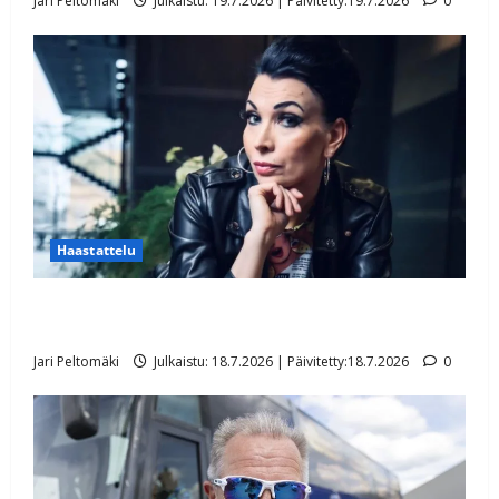
Jari Peltomäki
Julkaistu: 19.7.2026 | Päivitetty:19.7.2026
0
Haastattelu
Tangokuningatar Mervi Koponen leikattiin –
kohdunpoisto toi helpotuksen vuosien vaivoihin
Jari Peltomäki
Julkaistu: 18.7.2026 | Päivitetty:18.7.2026
0