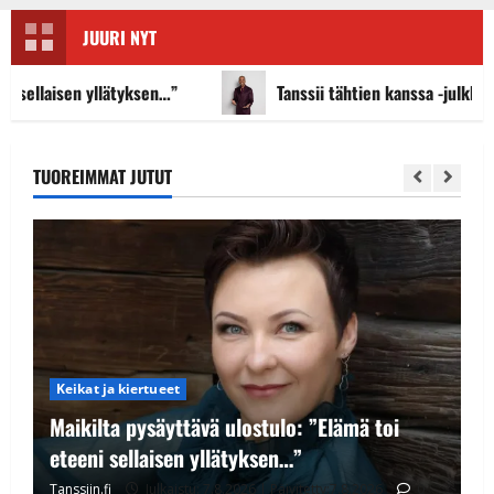
JUURI NYT
yllätyksen…”
Tanssii tähtien kanssa -julkkikset julki: Anna
TUOREIMMAT JUTUT
Keikat ja kiertueet
Maikilta pysäyttävä ulostulo: ”Elämä toi
eteeni sellaisen yllätyksen…”
Ikävä sairauskohtaus: soittaja tuupertui
Tanssiin.fi
Julkaistu: 7.8.2026 | Päivitetty:7.8.2026
0