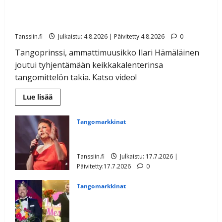
Ilari Hämäläisen tangomatkan hinta: 10 000 eurolla
keikkoja sivu suun
Tanssiin.fi
Julkaistu: 4.8.2026 | Päivitetty:4.8.2026
0
Tangoprinssi, ammattimuusikko Ilari Hämäläinen
joutui tyhjentämään keikkakalenterinsa
tangomittelön takia. Katso video!
Lue
Lue lisää
lisää
aiheesta
Ilari
Tangomarkkinat
Hämäläisen
tangomatkan
Tangoprinsessa Maj-Lis Erola levytti
hinta:
riipaisevan kiitoksen tangomatkastaan
10
000
Tanssiin.fi
Julkaistu: 17.7.2026 |
eurolla
keikkoja
Päivitetty:17.7.2026
0
sivu
suun
Tangomarkkinat
Hämmentävä muutos: Tangomarkkinat ja
Iskelmäviikko samaan aikaan – nyt
puhuvat festaripomot