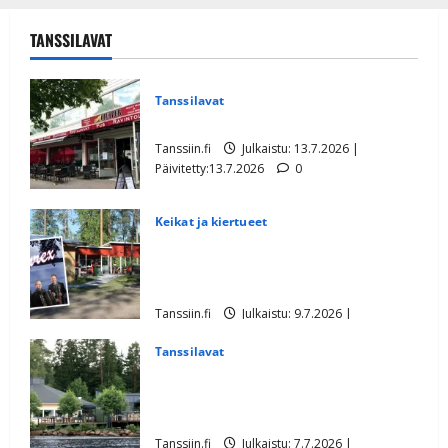
TANSSILAVAT
Tanssilavat
Ikävä uutinen: Eikan Pub konkurssiin
Tanssiin.fi
Julkaistu: 13.7.2026 |
Päivitetty:13.7.2026
0
Keikat ja kiertueet
Jänhiälän lavalle järjestetään tukitanssit
– 620 euron keikkariita paisui 19 000
euron oikeuskuluiksi
Tanssiin.fi
Julkaistu: 9.7.2026 |
Päivitetty:9.7.2026
0
Tanssilavat
Iloinen uutinen: Valasrannan
Tanssileirillä tanssitaan uudessa
jättiteltassa
Tanssiin.fi
Julkaistu: 7.7.2026 |