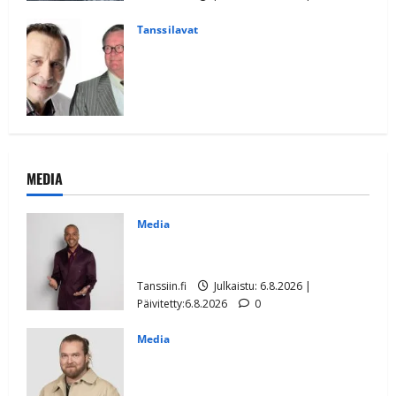
Päivitetty:7.7.2026
1
Tanssilavat
Reijo Taipaleen ja Pekka Hartosen
muistoksi tanssitaan – Kreivinkalliolla
kunnioitetaan suomalaisen iskelmän
mestareita
Tanssiin.fi
Julkaistu: 6.7.2026 |
Päivitetty:6.7.2026
0
MEDIA
Media
Tanssii tähtien kanssa -julkkikset julki:
Anna Hanski liitää tv-parketilla
Tanssiin.fi
Julkaistu: 6.8.2026 |
Päivitetty:6.8.2026
0
Media
Teemu Roivainen kieroilee tv:n
Petollisissa – pelkää putoavansa