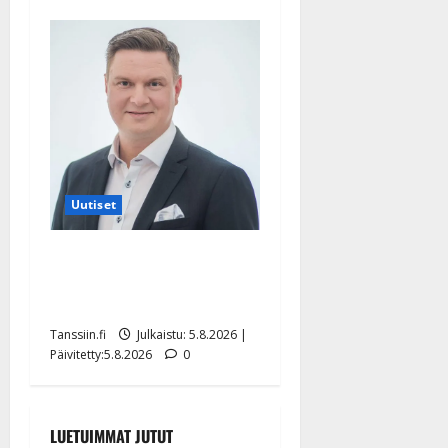
Uutiset
Jukka Hallikainen, 50,
liikuttuu lapsenlapsistaan –
uusi laulu koskettaa syvältä
Tanssiin.fi
Julkaistu: 5.8.2026 |
Päivitetty:5.8.2026
0
LUETUIMMAT JUTUT