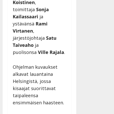
Koistinen
,
toimittaja
Sonja
Kailassaari
ja
ystävänsä
Rami
Virtanen
,
järjestöjohtaja
Satu
Taiveaho
ja
puolisonsa
Ville Rajala
.
Ohjelman kuvaukset
alkavat lauantaina
Helsingistä, jossa
kisaajat suorittavat
taipaleensa
ensimmäisen haasteen.