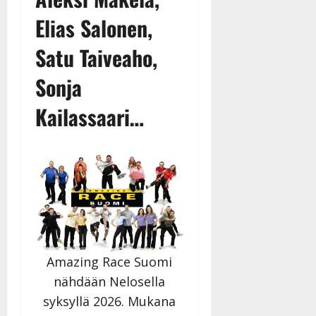
|
Elias Salonen,
Päivitetty:
Satu Taiveaho,
Sonja
Kailassaari…
Amazing Race Suomi
nähdään Nelosella
syksyllä 2026. Mukana