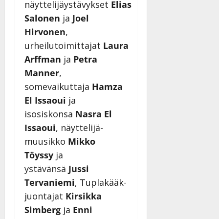
näyttelijäystävykset
Elias
Salonen
ja
Joel
Hirvonen
,
urheilutoimittajat
Laura
Arffman
ja
Petra
Manner
,
somevaikuttaja
Hamza
El Issaoui
ja
isosiskonsa
Nasra El
Issaoui
, näyttelijä-
muusikko
Mikko
Töyssy
ja
ystävänsä
Jussi
Tervaniemi
, Tuplakääk-
juontajat
Kirsikka
Simberg
ja
Enni