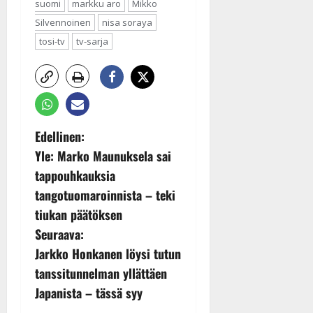
suomi
markku aro
Mikko
Silvennoinen
nisa soraya
tosi-tv
tv-sarja
P
Edellinen:
Yle: Marko Maunuksela sai
o
tappouhkauksia
s
tangotuomaroinnista – teki
tiukan päätöksen
t
Seuraava:
n
Jarkko Honkanen löysi tutun
tanssitunnelman yllättäen
a
Japanista – tässä syy