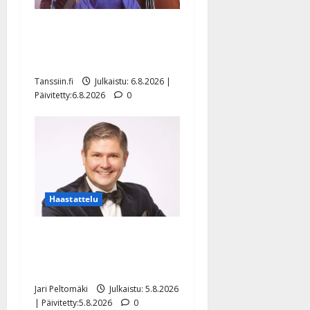
Sopiiko Edith Piaf
tanssilavalle? Pirttijoki
näyttää mallia – video
Tanssiin.fi
Julkaistu: 6.8.2026 |
Päivitetty:6.8.2026
0
Haastattelu
Leif Lindeman levytti:
”Kuvaa osuvasti uraani
pikkupojasta näihin päiviin”
Jari Peltomäki
Julkaistu: 5.8.2026
| Päivitetty:5.8.2026
0