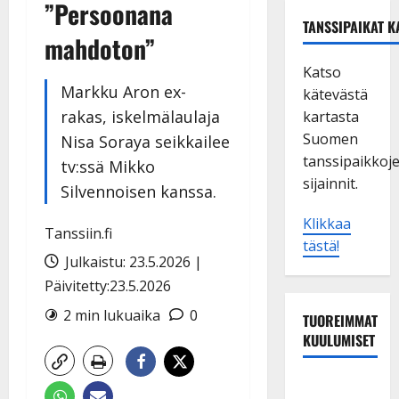
”Persoonana
TANSSIPAIKAT K
mahdoton”
Katso
Markku Aron ex-
kätevästä
rakas, iskelmälaulaja
kartasta
Suomen
Nisa Soraya seikkailee
tanssipaikkoj
tv:ssä Mikko
sijainnit.
Silvennoisen kanssa.
Klikkaa
Tanssiin.fi
tästä!
Julkaistu: 23.5.2026 |
Päivitetty:23.5.2026
2 min lukuaika
0
TUOREIMMAT
KUULUMISET
TTK-tähti