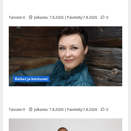
TTK-tähti Anna Hanski rakastaa tanssia – suru
tyttären syövästä painaa
Tanssiin.fi
Julkaistu: 7.8.2026 | Päivitetty:7.8.2026
0
Keikat ja kiertueet
Maikilta pysäyttävä ulostulo: ”Elämä toi eteeni
sellaisen yllätyksen…”
Tanssiin.fi
Julkaistu: 7.8.2026 | Päivitetty:7.8.2026
0