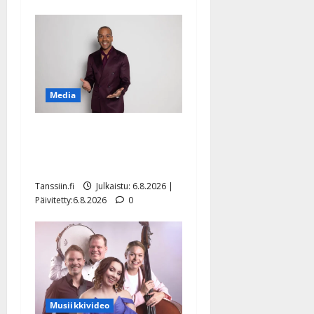
Media
Tanssii tähtien kanssa -
julkkikset julki: Anna
Hanski liitää tv-parketilla
Tanssiin.fi
Julkaistu: 6.8.2026 |
Päivitetty:6.8.2026
0
Musiikkivideo