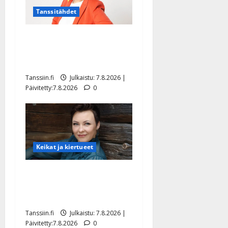
Tanssitähdet
TTK-tähti Anna Hanski
rakastaa tanssia – suru
tyttären syövästä painaa
Tanssiin.fi
Julkaistu: 7.8.2026 |
Päivitetty:7.8.2026
0
Keikat ja kiertueet
Maikilta pysäyttävä
ulostulo: ”Elämä toi eteeni
sellaisen yllätyksen…”
Tanssiin.fi
Julkaistu: 7.8.2026 |
Päivitetty:7.8.2026
0