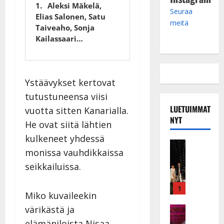
Aleksi Mäkelä,
Seuraa
Elias Salonen, Satu
meitä
Taiveaho, Sonja
Kailassaari…
Ystäävykset kertovat
tutustuneensa viisi
LUETUIMMAT
vuotta sitten Kanarialla.
NYT
He ovat siitä lähtien
kulkeneet yhdessä
Musiikkiv
monissa vauhdikkaissa
H
u
seikkailuissa.
i
k
1
Miko kuvaileekin
e
a
värikästä ja
Keikat ja 
I
t
elämäniloista Nisaa