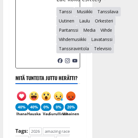
Tanssi
Musiikki
Tanssilava
Uutinen
Laulu
Orkesteri
Paritanssi
Media
Viihde
Viihdemusiikki
Lavatanssi
Tanssiravintola
Televisio
MITÄ TUNTEITA JUTTU HERÄTTI?
40%
40%
0%
0%
20%
Ihana
Hauska
Vau
Surullinen
Vihainen
Tags:
2026
amazing race