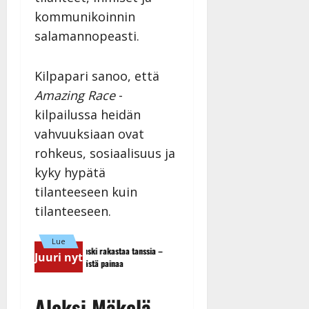
a
kommunikoinnin
n
salamannopeasti.
n
y
l
Kilpapari sanoo, että
l
Amazing Race
-
e
kilpailussa heidän
i
vahvuuksiaan ovat
s
o
rohkeus, sosiaalisuus ja
k
kyky hypätä
i
tilanteeseen kuin
i
t
tilanteeseen.
o
s
Lue
TTK-tähti Anna Hanski rakastaa tanssia –
Maikilta pysäyttävä ulostulo: 
Juuri nyt
Tanssiin.fi
suru tyttären syövästä painaa
eteeni sellaisen yllätyksen…”
Julkaistu:
Aleksi Mäkelä,
27.4.2025