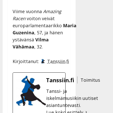
Viime vuonna
Amazing
Racen
voiton veivät
europarlamentaarikko
Maria
Guzenina
, 57, ja hänen
ystävänsä
Vilma
Vähämaa
, 32.
Kirjoittanut:
Tanssiin.fi
Tanssiin.fi
Toimitus
Tanssi- ja
iskelmämusiikin uutiset
asiantuntevasti.
Lue koko esittely