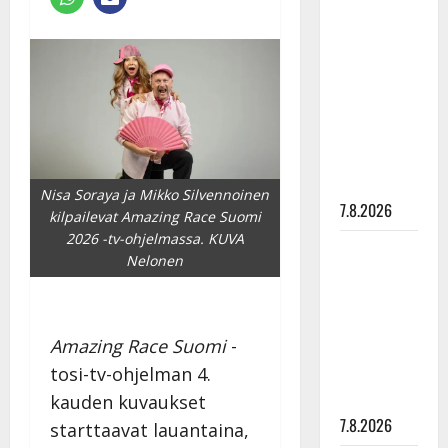
Anna
Hanski
rakastaa
tanssia –
suru
tyttären
syövästä
painaa
Nisa Soraya ja Mikko Silvennoinen
7.8.2026
kilpailevat Amazing Race Suomi
2026 -tv-ohjelmassa. KUVA
Maikilta
Nelonen
pysäyttävä
ulostulo:
”Elämä toi
Amazing Race Suomi
-
eteeni
tosi-tv-ohjelman 4.
sellaisen
yllätyksen…”
kauden kuvaukset
7.8.2026
starttaavat lauantaina,