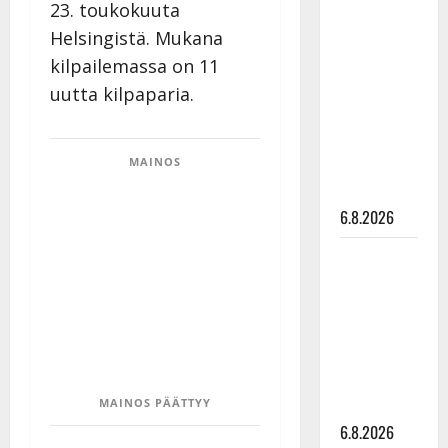
23. toukokuuta
Tanssii
Helsingistä. Mukana
tähtien
kilpailemassa on 11
kanssa -
julkkikset
uutta kilpaparia.
julki: Anna
Hanski
MAINOS
liitää tv-
parketilla
6.8.2026
Sopiiko
Edith Piaf
tanssilavalle?
Pirttijoki
näyttää
mallia –
video
MAINOS PÄÄTTYY
6.8.2026