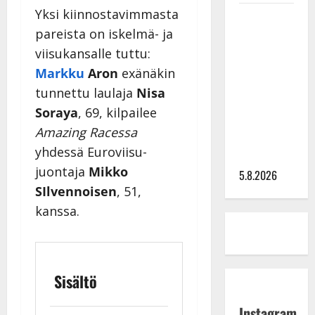
Yksi kiinnostavimmasta
Leif
pareista on iskelmä- ja
Lindeman
levytti:
viisukansalle tuttu:
”Kuvaa
Markku
Aron
exänäkin
osuvasti
tunnettu laulaja
Nisa
uraani
Soraya
, 69, kilpailee
pikkupojasta
Amazing Racessa
näihin
yhdessä Euroviisu-
päiviin”
juontaja
Mikko
5.8.2026
SIlvennoisen
, 51,
kanssa.
Sisältö
Instagram