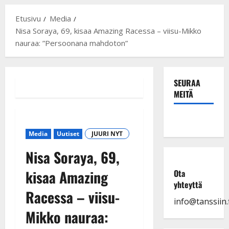
Etusivu
Media
Nisa Soraya, 69, kisaa Amazing Racessa – viisu-Mikko
nauraa: ”Persoonana mahdoton”
SEURAA
MEITÄ
Media
Uutiset
JUURI NYT
Nisa Soraya, 69,
kisaa Amazing
Ota
yhteyttä
Racessa – viisu-
info@tanssiin.f
Mikko nauraa: