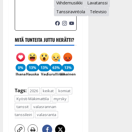
Viihdemusiikki
Lavatanssi
Tanssiravintola
Televisio
MITÄ TUNTEITA JUTTU HERÄTTI?
0%
13%
13%
63%
13%
Ihana
Hauska
Vau
Surullinen
Vihainen
Tags:
2026
keikat
komiat
Kyösti Mäkimattila
myrsky
tanssit
valasrannan
tanssileiri
valasranta