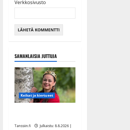
Verkkosivusto
SAMANLAISIA JUTTUJA
Keikat ja kiertueet
Tangokuningatar Raija
Mäntyniemi: matka tyssäsi
Tanssiin.fi
Julkaistu: 8.8.2026 |