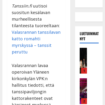
Tanssiin.fi
uutisoi
suositun kesälavan
murheellisesta
tilanteesta tuoreeltaan:
Valasrannan tanssilavan
LUETUIMMAT
NYT
katto romahti
myrskyssä – tanssit
Musiikkiv
peruttu
H
u
i
Valasrannan lavaa
k
1
operoivan Yläneen
e
kirkonkylän VPK:n
a
Keikat ja 
hallitus tiedotti, että
I
t
k
h
tanssipaviljongin
ä
y
kattorakenteet ovat
v
v
2
kärsineet myrkyssä