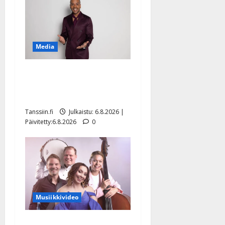
Media
Tanssii tähtien kanssa -
julkkikset julki: Anna
Hanski liitää tv-parketilla
Tanssiin.fi
Julkaistu: 6.8.2026 |
Päivitetty:6.8.2026
0
Musiikkivideo
Sopiiko Edith Piaf