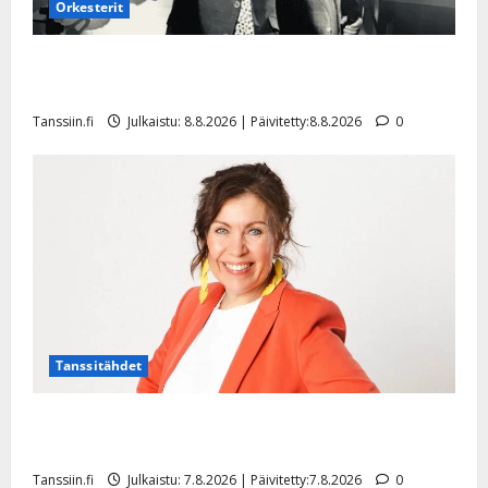
Orkesterit
Matti Ruohonen viettää taas synttäreitään täydessä
hiljaisuudessa – tämä on tilanne nyt
Tanssiin.fi
Julkaistu: 8.8.2026 | Päivitetty:8.8.2026
0
Tanssitähdet
TTK-tähti Anna Hanski rakastaa tanssia – suru
tyttären syövästä painaa
Tanssiin.fi
Julkaistu: 7.8.2026 | Päivitetty:7.8.2026
0