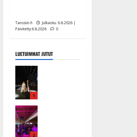
tanssilavalle? Pirttijoki
näyttää mallia – video
Tanssiin.fi
Julkaistu: 6.8.2026 |
Päivitetty:6.8.2026
0
LUETUIMMAT JUTUT
Huikeat
hyvästit!
Tommi
saatteli
Katri
1
Helenan
Ikävä
lavalta
sairauskohta
viimeisen
us: soittaja
kerran –
tuupertui
kuva- ja
kesken
2
videokooste