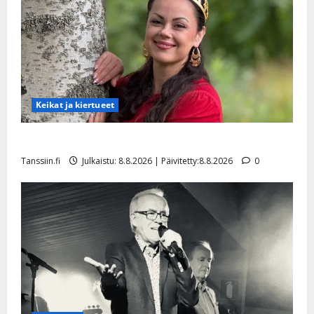
Keikat ja kiertueet
Tangokuningatar Raija Mäntyniemi: matka tyssäsi
Tanssiin.fi
Julkaistu: 8.8.2026 | Päivitetty:8.8.2026
0