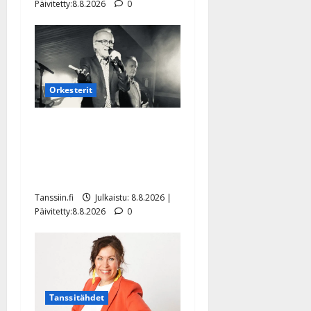
Päivitetty:8.8.2026
0
Orkesterit
Matti Ruohonen viettää taas
synttäreitään täydessä
hiljaisuudessa – tämä on
tilanne nyt
Tanssiin.fi
Julkaistu: 8.8.2026 |
Päivitetty:8.8.2026
0
Tanssitähdet