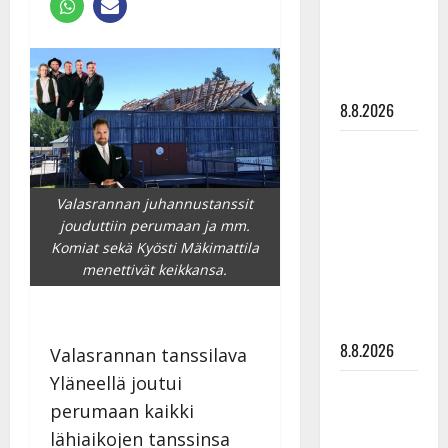
Raija
Mäntyniemi:
matka
tyssäsi
8.8.2026
Matti
Ruohonen
viettää taas
Valasrannan juhannustanssit
synttäreitään
jouduttiin perumaan ja mm.
täydessä
Komiat sekä Kyösti Mäkimattila
menettivät keikkansa.
hiljaisuudessa
– tämä on
tilanne nyt
8.8.2026
Valasrannan tanssilava
Yläneellä joutui
TTK-tähti
perumaan kaikki
Anna
lähiaikojen tanssinsa
Hanski