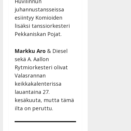
Huvilinnun
juhannustansseissa
esiintyy Komioiden
lisäksi tanssiorkesteri
Pekkaniskan Pojat.
Markku Aro
& Diesel
sekä A. Aallon
Rytmiorkesteri olivat
Valasrannan
keikkakalenterissa
lauantaina 27.
kesäkuuta, mutta tämä
ilta on peruttu.