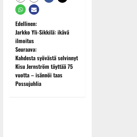
P
Edellinen:
Jarkko Yli-Sikkilä: ikävä
o
ilmoitus
s
Seuraava:
Kahdesta syövästä selvinnyt
t
Kisu Jernström täyttää 75
n
vuotta – isännöi taas
Possujuhlia
a
v
i
g