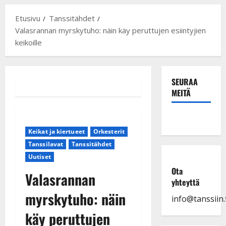
Etusivu
Tanssitähdet
Valasrannan myrskytuho: näin käy peruttujen esiintyjien
keikoille
SEURAA
MEITÄ
Keikat ja kiertueet
Orkesterit
Tanssilavat
Tanssitähdet
Uutiset
Ota
Valasrannan
yhteyttä
myrskytuho: näin
info@tanssiin.f
käy peruttujen