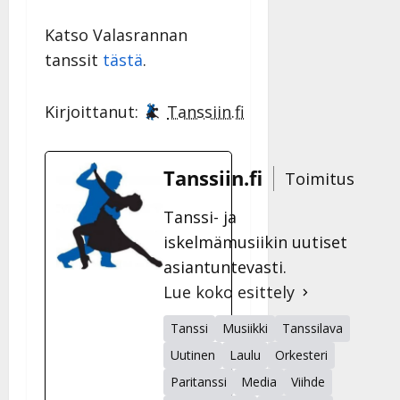
Katso Valasrannan
tanssit
tästä
.
Kirjoittanut:
Tanssiin.fi
Tanssiin.fi
Toimitus
Tanssi- ja
iskelmämusiikin uutiset
asiantuntevasti.
Lue koko esittely
Tanssi
Musiikki
Tanssilava
Uutinen
Laulu
Orkesteri
Paritanssi
Media
Viihde