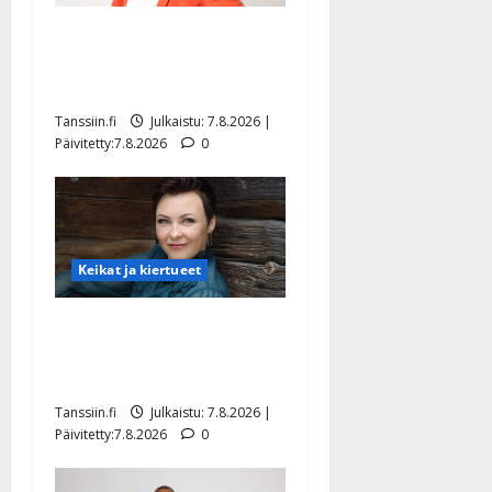
TTK-tähti Anna Hanski
rakastaa tanssia – suru
tyttären syövästä painaa
Tanssiin.fi
Julkaistu: 7.8.2026 |
Päivitetty:7.8.2026
0
Keikat ja kiertueet
Maikilta pysäyttävä
ulostulo: ”Elämä toi eteeni
sellaisen yllätyksen…”
Tanssiin.fi
Julkaistu: 7.8.2026 |
Päivitetty:7.8.2026
0