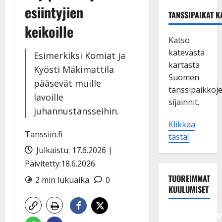
esiintyjien
TANSSIPAIKAT K
keikoille
Katso
kätevästä
Esimerkiksi Komiat ja
kartasta
Kyösti Mäkimattila
Suomen
pääsevät muille
tanssipaikkoj
lavoille
sijainnit.
juhannustansseihin.
Klikkaa
Tanssiin.fi
tästä!
Julkaistu: 17.6.2026 |
Päivitetty:18.6.2026
TUOREIMMAT
2 min lukuaika
0
KUULUMISET
Tangokuningatar