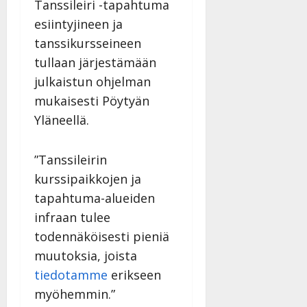
Tanssileiri -tapahtuma
esiintyjineen ja
tanssikursseineen
tullaan järjestämään
julkaistun ohjelman
mukaisesti Pöytyän
Yläneellä.
”Tanssileirin
kurssipaikkojen ja
tapahtuma-alueiden
infraan tulee
todennäköisesti pieniä
muutoksia, joista
tiedotamme
erikseen
myöhemmin.”