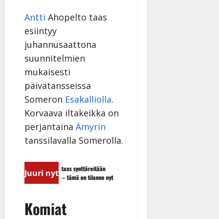
y
l
Antti
Ahopelto taas
l
esiintyy
e
juhannusaattona
i
suunnitelmien
s
o
mukaisesti
k
päivätansseissa
i
Someron
Esakalliolla
.
i
t
Korvaava iltakeikka on
o
perjantaina
Ämyrin
s
tanssilavalla Somerolla.
Tanssiin.fi
Julkaistu:
 viettää taas synttäreitään
TTK-tähti Anna Hanski rakastaa tanss
Juuri nyt
27.4.2025
isuudessa – tämä on tilanne nyt
tyttären syövästä painaa
|
Päivitetty:
Komiat