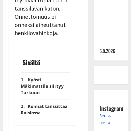
myräkkä romahdutti
kanssa -
tanssilavan katon.
julkkikset
Onnettomuus ei
julki: Anna
onneksi aiheuttanut
Hanski
henkilövahinkoja.
liitää tv-
parketilla
6.8.2026
Sisältö
Kyösti
Mäkimattila siirtyy
Turkuun
Komiat tanssittaa
Instagram
Raisiossa
Seuraa
meitä