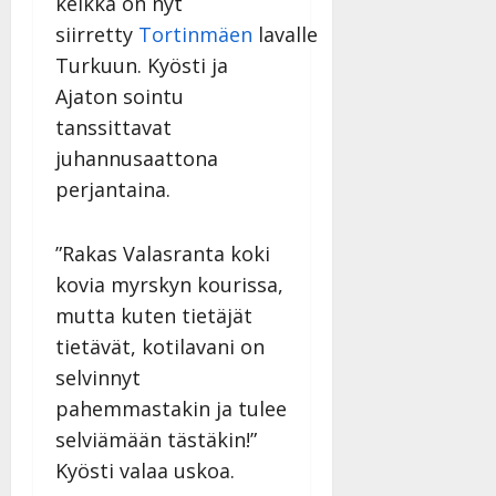
keikka on nyt
v
Julkaistu:
p
Päivitetty:
K
22.8.2025
i
siirretty
Tortinmäen
lavalle
i
a
|
d
Turkuun. Kyösti ja
a
t
Päivitetty:
e
n
r
Ajaton sointu
o
t
i
k
tanssittavat
i
…
o
juhannusaattona
n
”
o
perjantaina.
a
s
Tanssiin.fi
h
t
ä
Julkaistu:
e
”Rakas Valasranta koki
i
20.8.2025
Tanssiin.fi
kovia myrskyn kourissa,
t
|
Päivitetty:
ä
mutta kuten tietäjät
Julkaistu:
ä
17.8.2025
tietävät, kotilavani on
n
|
selvinnyt
–
Päivitetty:
pahemmastakin ja tulee
D
a
selviämään tästäkin!”
n
Kyösti valaa uskoa.
n