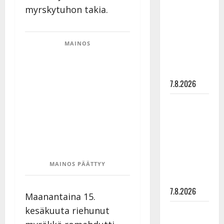
rakastaa
myrskytuhon takia.
tanssia –
suru
MAINOS
tyttären
syövästä
painaa
7.8.2026
Maikilta
pysäyttävä
ulostulo:
”Elämä toi
eteeni
sellaisen
MAINOS PÄÄTTYY
yllätyksen…”
7.8.2026
Maanantaina 15.
kesäkuuta riehunut
Tanssii
tähtien