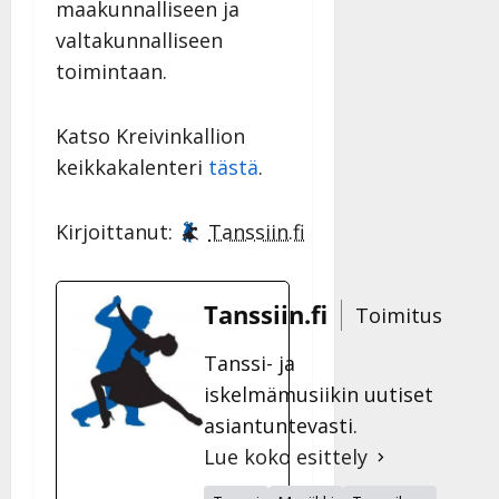
maakunnalliseen ja
valtakunnalliseen
toimintaan.
Katso Kreivinkallion
keikkakalenteri
tästä
.
Kirjoittanut:
Tanssiin.fi
Tanssiin.fi
Toimitus
Tanssi- ja
iskelmämusiikin uutiset
asiantuntevasti.
Lue koko esittely