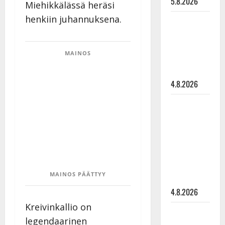
5.8.2026
Miehikkälässä heräsi
henkiin juhannuksena.
Saija
Tuupanen ei
toivu –
MAINOS
lääkäri:
”Vaakatasoon”
4.8.2026
Ilari
Hämäläisen
tangomatkan
hinta: 10
000 eurolla
keikkoja
MAINOS PÄÄTTYY
sivu suun
4.8.2026
Kreivinkallio on
Teemu
legendaarinen
Roivainen