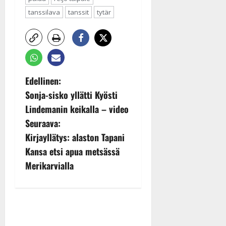
tanssilava
tanssit
tytär
P
Edellinen:
Sonja-sisko yllätti Kyösti
o
Lindemanin keikalla – video
s
Seuraava:
Kirjayllätys: alaston Tapani
t
Kansa etsi apua metsässä
n
Merikarvialla
a
v