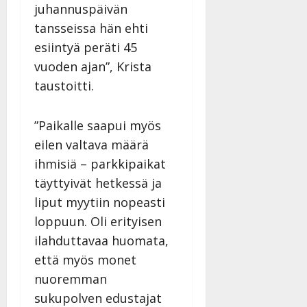
juhannuspäivän
tansseissa hän ehti
esiintyä peräti 45
vuoden ajan”, Krista
taustoitti.
”Paikalle saapui myös
eilen valtava määrä
ihmisiä – parkkipaikat
täyttyivät hetkessä ja
liput myytiin nopeasti
loppuun. Oli erityisen
ilahduttavaa huomata,
että myös monet
nuoremman
sukupolven edustajat