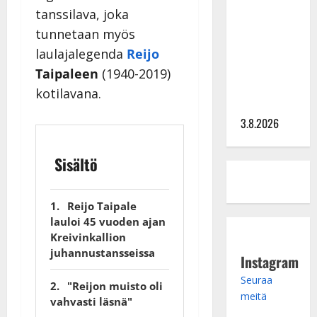
tanssilava, joka
kieroilee
tunnetaan myös
tv:n
Petollisissa
laulajalegenda
Reijo
– pelkää
Taipaleen
(1940-2019)
putoavansa
kotilavana.
ensimmäisenä
3.8.2026
Sisältö
Reijo Taipale
lauloi 45 vuoden ajan
Kreivinkallion
juhannustansseissa
Instagram
Seuraa
"Reijon muisto oli
meitä
vahvasti läsnä"