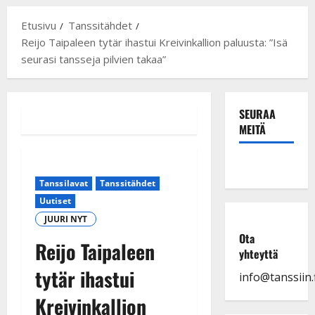
Etusivu
Tanssitähdet
Reijo Taipaleen tytär ihastui Kreivinkallion paluusta: ”Isä
seurasi tansseja pilvien takaa”
SEURAA
MEITÄ
Tanssilavat
Tanssitähdet
Uutiset
JUURI NYT
Ota
Reijo Taipaleen
yhteyttä
tytär ihastui
info@tanssiin.f
Kreivinkallion