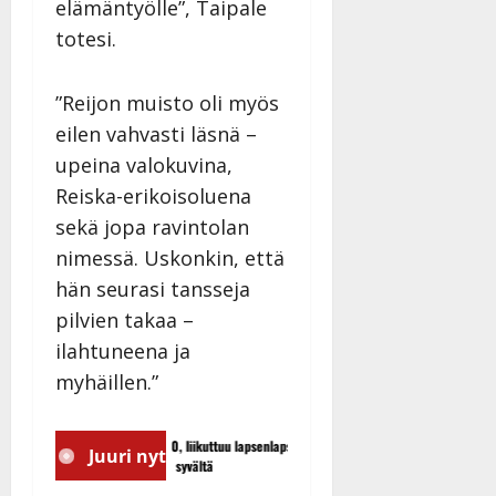
elämäntyölle”, Taipale
totesi.
”Reijon muisto oli myös
eilen vahvasti läsnä –
upeina valokuvina,
Reiska-erikoisoluena
sekä jopa ravintolan
nimessä. Uskonkin, että
hän seurasi tansseja
pilvien takaa –
ilahtuneena ja
myhäillen.”
a Hallikainen, 50, liikuttuu lapsenlapsistaan –
Juuri nyt
Saija Tuupanen ei toivu – 
 laulu koskettaa syvältä