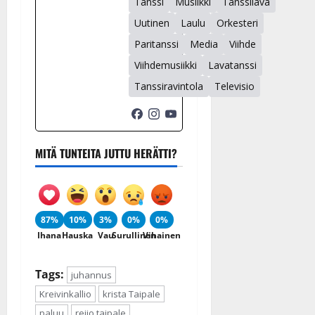
Tanssi
Musiikki
Tanssilava
Uutinen
Laulu
Orkesteri
Paritanssi
Media
Viihde
Viihdemusiikki
Lavatanssi
Tanssiravintola
Televisio
MITÄ TUNTEITA JUTTU HERÄTTI?
87%
10%
3%
0%
0%
Ihana
Hauska
Vau
Surullinen
Vihainen
Tags:
juhannus
Kreivinkallio
krista Taipale
paluu
reijo taipale