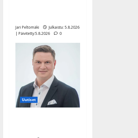
Leif Lindeman levytti:
”Kuvaa osuvasti uraani
pikkupojasta näihin päiviin”
Jari Peltomäki
Julkaistu: 5.8.2026
| Päivitetty:5.8.2026
0
Uutiset
Jukka Hallikainen, 50,
liikuttuu lapsenlapsistaan –
uusi laulu koskettaa syvältä