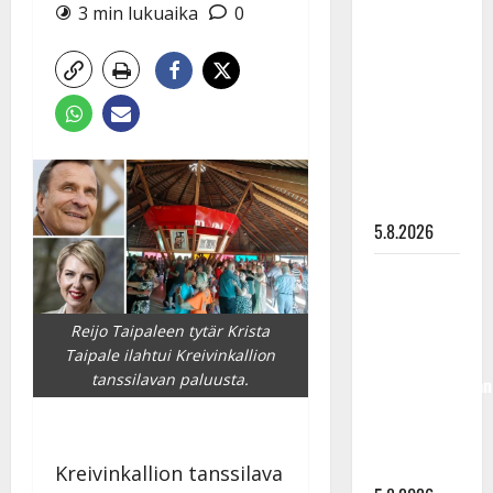
Lindeman
3 min lukuaika
0
levytti:
”Kuvaa
osuvasti
uraani
pikkupojasta
näihin
päiviin”
5.8.2026
Jukka
Hallikainen,
50,
Reijo Taipaleen tytär Krista
liikuttuu
Taipale ilahtui Kreivinkallion
tanssilavan paluusta.
lapsenlapsistaan
– uusi laulu
koskettaa
syvältä
Kreivinkallion tanssilava