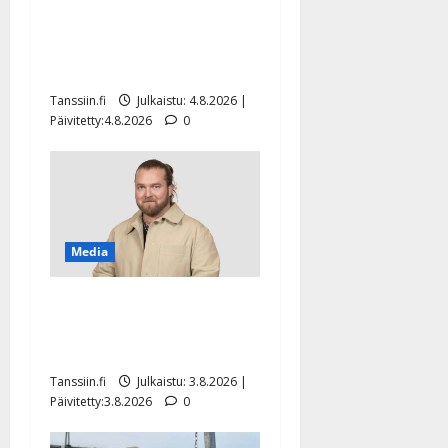
Ilari Hämäläisen
tangomatkan hinta: 10 000
eurolla keikkoja sivu suun
Tanssiin.fi
Julkaistu: 4.8.2026 |
Päivitetty:4.8.2026
0
Media
Teemu Roivainen kieroilee
tv:n Petollisissa – pelkää
putoavansa ensimmäisenä
Tanssiin.fi
Julkaistu: 3.8.2026 |
Päivitetty:3.8.2026
0