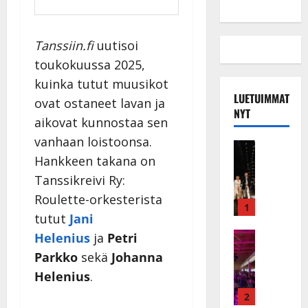
Tanssiin.fi
uutisoi
toukokuussa 2025,
kuinka tutut muusikot
LUETUIMMAT
ovat ostaneet lavan ja
NYT
aikovat kunnostaa sen
vanhaan loistoonsa.
Musiikkiv
H
Hankkeen takana on
u
Tanssikreivi Ry:
i
Roulette-orkesterista
k
1
tutut
Jani
e
a
Keikat ja 
Helenius
ja
Petri
I
t
Parkko
sekä
Johanna
k
h
Helenius
.
ä
y
v
v
2