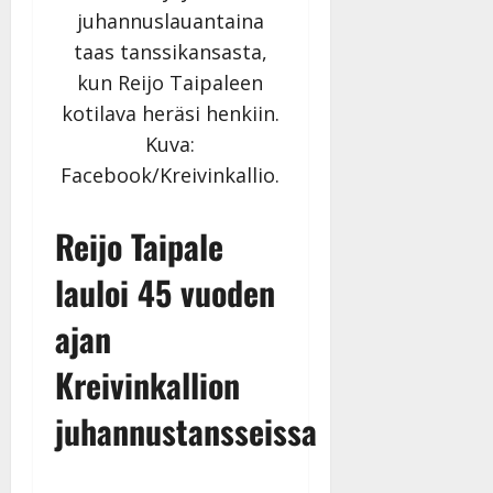
y
juhannuslauantaina
l
taas tanssikansasta,
l
kun Reijo Taipaleen
e
i
kotilava heräsi henkiin.
s
Kuva:
o
Facebook/Kreivinkallio.
k
i
i
Reijo Taipale
t
o
lauloi 45 vuoden
s
ajan
Tanssiin.fi
Kreivinkallion
Julkaistu:
27.4.2025
juhannustansseissa
|
Päivitetty: