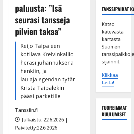
paluusta: ”Isä
TANSSIPAIKAT K
seurasi tansseja
Katso
pilvien takaa”
kätevästä
kartasta
Reijo Taipaleen
Suomen
kotilava Kreivinkallio
tanssipaikkoj
sijainnit.
heräsi juhannuksena
henkiin, ja
Klikkaa
laulajalegendan tytär
tästä!
Krista Taipalekin
pääsi parketille.
TUOREIMMAT
Tanssiin.fi
KUULUMISET
Julkaistu: 22.6.2026 |
Päivitetty:22.6.2026
Leif