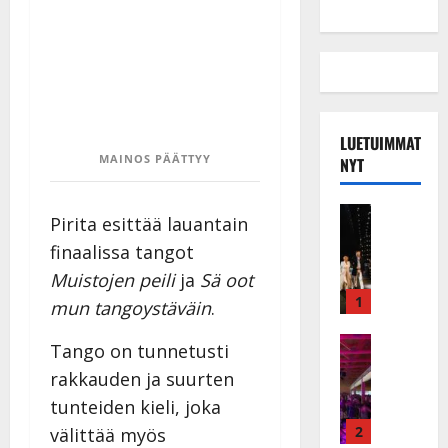
LUETUIMMAT
MAINOS PÄÄTTYY
NYT
Musiikkiv
Pirita esittää lauantain
H
finaalissa tangot
u
i
Muistojen peili
ja
Sä oot
k
1
mun tangoystäväin
.
e
a
Keikat ja 
Tango on tunnetusti
I
t
rakkauden ja suurten
k
h
tunteiden kieli, joka
ä
y
v
v
2
välittää myös