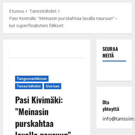
Etusivu
Tanssitähdet
Pasi Kivimäki: ”Meinasin purskahtaa lavalla nauruun” –
lue superfinalistien fiilikset
SEURAA
MEITÄ
Tangomarkkinat
Tanssitähdet
Uutiset
Pasi Kivimäki:
Ota
”Meinasin
yhteyttä
info@tanssiin.f
purskahtaa
lavalla nauruun” –