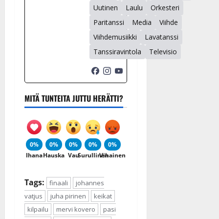
Uutinen
Laulu
Orkesteri
Paritanssi
Media
Viihde
Viihdemusiikki
Lavatanssi
Tanssiravintola
Televisio
MITÄ TUNTEITA JUTTU HERÄTTI?
0%
0%
0%
0%
0%
Ihana
Hauska
Vau
Surullinen
Vihainen
Tags:
finaali
johannes
vatjus
juha pirinen
keikat
kilpailu
mervi kovero
pasi