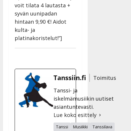
voit tilata 4 lautasta +
syvän uunipadan
hintaan 9,90 €! Aidot
kulta- ja
platinakoristelut!”]
Tanssiin.fi
Toimitus
Tanssi- ja
iskelmämusiikin uutiset
asiantuntevasti.
Lue koko esittely
Tanssi
Musiikki
Tanssilava