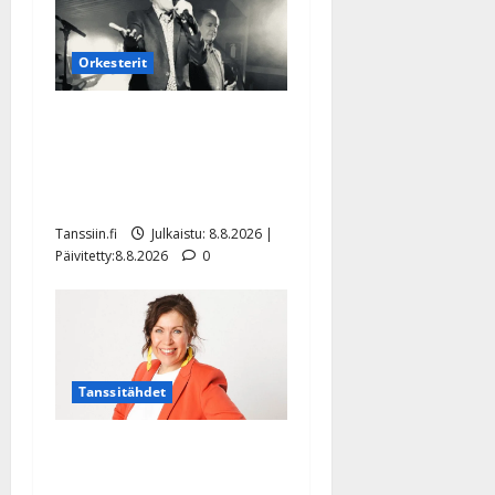
Orkesterit
Matti Ruohonen viettää taas
synttäreitään täydessä
hiljaisuudessa – tämä on
tilanne nyt
Tanssiin.fi
Julkaistu: 8.8.2026 |
Päivitetty:8.8.2026
0
Tanssitähdet
TTK-tähti Anna Hanski
rakastaa tanssia – suru