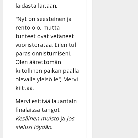
v
Julkaistu:
p
laidasta laitaan.
Päivitetty:
K
22.8.2025
i
i
a
|
d
”
Nyt on seesteinen ja
a
t
Päivitetty:
e
n
r
rento olo, mutta
o
t
i
k
tunteet ovat vetäneet
i
…
o
vuoristorataa. Eilen tuli
n
”
o
a
paras onnistumiseni.
s
Tanssiin.fi
h
Olen äärettömän
t
ä
Julkaistu:
e
kiitollinen paikan päällä
i
20.8.2025
Tanssiin.fi
olevalle yleisölle
”,
Mervi
t
|
Päivitetty:
ä
kiittää.
Julkaistu:
ä
17.8.2025
n
Mervi esittää lauantain
|
–
Päivitetty:
finalaissa tangot
D
Kesäinen muisto
ja
Jos
a
sielusi löydän
.
n
n