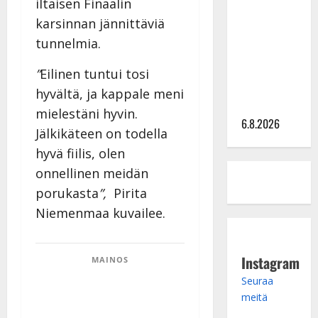
iltaisen Finaalin
kanssa -
karsinnan jännittäviä
julkkikset
tunnelmia.
julki: Anna
Hanski
”
Eilinen tuntui tosi
liitää tv-
hyvältä, ja kappale meni
parketilla
mielestäni hyvin.
6.8.2026
Jälkikäteen on todella
hyvä fiilis, olen
onnellinen meidän
porukasta
”,
Pirita
Niemenmaa kuvailee.
Instagram
MAINOS
Seuraa
meitä