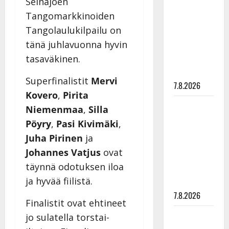
Seinäjoen
rakastaa
Tangomarkkinoiden
tanssia –
Tangolaulukilpailu on
suru
tänä juhlavuonna hyvin
tyttären
tasaväkinen.
syövästä
painaa
Superfinalistit
Mervi
7.8.2026
Kovero
,
Pirita
Maikilta
Niemenmaa
,
Silla
pysäyttävä
Pöyry
,
Pasi Kivimäki
,
ulostulo:
Juha Pirinen
ja
”Elämä toi
Johannes Vatjus
ovat
eteeni
täynnä odotuksen iloa
sellaisen
ja hyvää fiilistä.
yllätyksen…”
7.8.2026
Finalistit ovat ehtineet
Tanssii
jo sulatella torstai-
tähtien