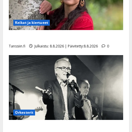
Keikat ja kiertueet
Tangokuningatar Raija Mäntyniemi: matka tyssäsi
Tanssiin.fi
Julkaistu: 8.8.2026 | Päivitetty:8.8.2026
0
Orkesterit
Matti Ruohonen viettää taas synttäreitään täydessä