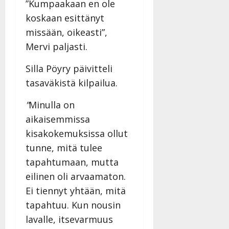
”Kumpaakaan en ole
y
l
koskaan esittänyt
l
missään, oikeasti”,
e
Mervi paljasti.
i
s
Silla Pöyry päivitteli
o
tasaväkistä kilpailua.
k
i
”
Minulla on
i
t
aikaisemmissa
o
kisakokemuksissa ollut
s
tunne, mitä tulee
Tanssiin.fi
tapahtumaan, mutta
Julkaistu:
eilinen oli arvaamaton.
27.4.2025
Ei tiennyt yhtään, mitä
|
tapahtuu. Kun nousin
Päivitetty:
lavalle, itsevarmuus