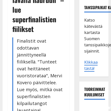
lue
TANSSIPAIKAT K
superfinalistien
Katso
kätevästä
fiilikset
kartasta
Suomen
Finalistit ovat
tanssipaikkoj
odottavan
sijainnit.
jännittyneellä
fiiliksellä. "Tunteet
Klikkaa
ovat heittäneet
tästä!
vuoristorataa", Mervi
Kovero päivittelee.
TUOREIMMAT
Lue myös, mitkä ovat
KUULUMISET
superfinalistien
kilpailutangot
Tangokuningatar
lauantaina!