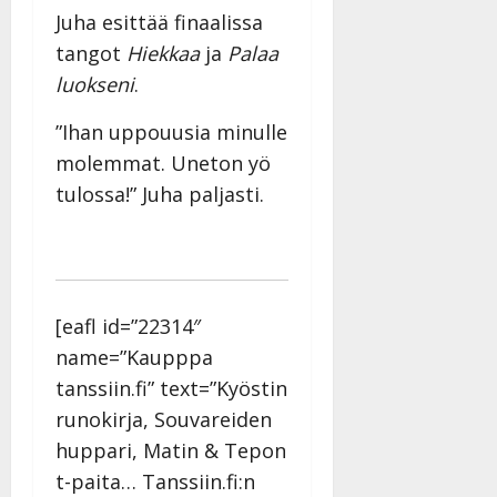
Juha esittää finaalissa
tangot
Hiekkaa
ja
Palaa
luokseni
.
”Ihan uppouusia minulle
molemmat. Uneton yö
tulossa!” Juha paljasti.
[eafl id=”22314″
name=”Kaupppa
tanssiin.fi” text=”Kyöstin
runokirja, Souvareiden
huppari, Matin & Tepon
t-paita… Tanssiin.fi:n