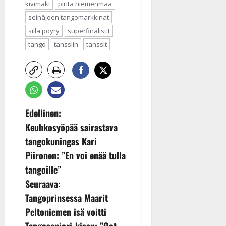
kivimäki
pirita niemenmaa
seinäjoen tangomarkkinat
silla pöyry
superfinalistit
tango
tanssiin
tanssit
P
Edellinen:
Keuhkosyöpää sairastava
o
tangokuningas Kari
s
Piironen: ”En voi enää tulla
tangoille”
t
Seuraava:
n
Tangoprinsessa Maarit
Peltoniemen isä voitti
a