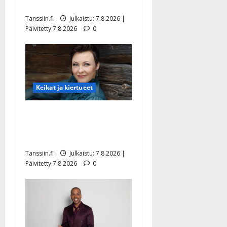
tyttären syövästä painaa
Tanssiin.fi
Julkaistu: 7.8.2026 |
Päivitetty:7.8.2026
0
Keikat ja kiertueet
Maikilta pysäyttävä
ulostulo: ”Elämä toi eteeni
sellaisen yllätyksen…”
Tanssiin.fi
Julkaistu: 7.8.2026 |
Päivitetty:7.8.2026
0