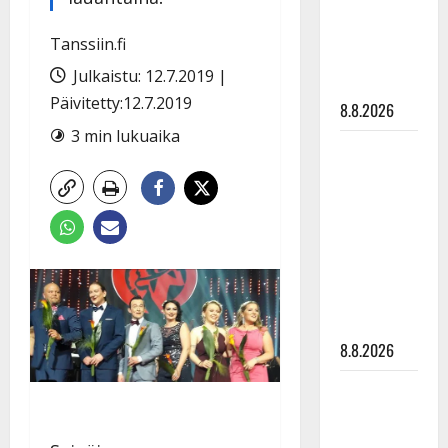
Raija
Mäntyniemi:
Tanssiin.fi
matka
Julkaistu: 12.7.2019 |
tyssäsi
Päivitetty:12.7.2019
8.8.2026
3 min lukuaika
Matti
Ruohonen
viettää taas
synttäreitään
täydessä
hiljaisuudessa
– tämä on
tilanne nyt
8.8.2026
TTK-tähti
Anna
Hanski