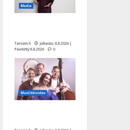
Media
Tanssii tähtien kanssa -
julkkikset julki: Anna
Hanski liitää tv-parketilla
Tanssiin.fi
Julkaistu: 6.8.2026 |
Päivitetty:6.8.2026
0
Musiikkivideo
Sopiiko Edith Piaf
tanssilavalle? Pirttijoki
näyttää mallia – video