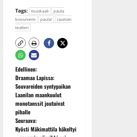
Tags:
musikaali
paula
koivuniemi
paula!
rauman
teatteri
P
Edellinen:
Draamaa Lapissa:
o
Souvareiden syntypaikan
s
Laanilan maankuulut
monotanssit joutuivat
t
pihalle
n
Seuraava:
Kyösti Mäkimattila häkeltyi
a