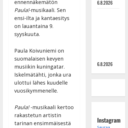
ennennäkemätön
6.8.2026
Paula!
-musikaali. Sen
Sopiiko
ensi-ilta ja kantaesitys
Edith Piaf
on lauantaina 9.
tanssilavalle?
syyskuuta.
Pirttijoki
näyttää
mallia –
Paula Koivuniemi on
video
suomalaisen kevyen
6.8.2026
musiikin kuningatar.
Iskelmätähti, jonka ura
ulottui lähes kuudelle
vuosikymmenelle.
Paula!
-musikaali kertoo
rakastetun artistin
Instagram
tarinan ensimmäisestä
Seuraa