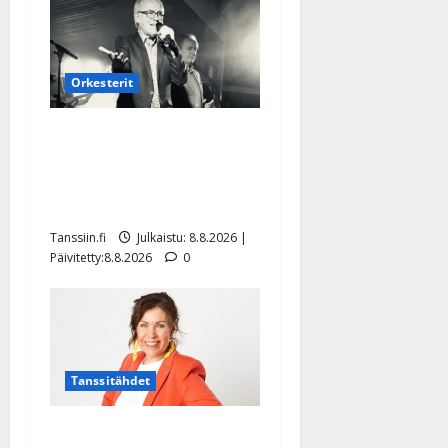
Orkesterit
Matti Ruohonen viettää taas
synttäreitään täydessä
hiljaisuudessa – tämä on
tilanne nyt
Tanssiin.fi
Julkaistu: 8.8.2026 |
Päivitetty:8.8.2026
0
Tanssitähdet
TTK-tähti Anna Hanski