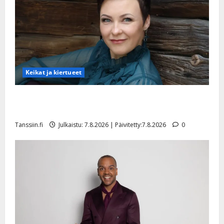
Keikat ja kiertueet
Maikilta pysäyttävä ulostulo: ”Elämä toi eteeni
sellaisen yllätyksen…”
Tanssiin.fi
Julkaistu: 7.8.2026 | Päivitetty:7.8.2026
0