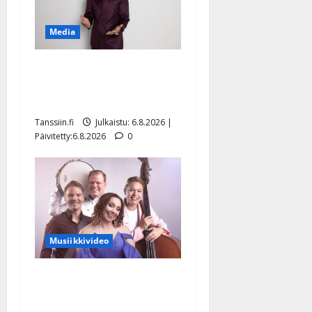
Media
Tanssii tähtien kanssa -
julkkikset julki: Anna
Hanski liitää tv-parketilla
Tanssiin.fi
Julkaistu: 6.8.2026 |
Päivitetty:6.8.2026
0
Musiikkivideo
Sopiiko Edith Piaf
tanssilavalle? Pirttijoki
näyttää mallia – video