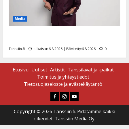
Media
Tanssii tähtien kanssa -julkkikset julki: Anna Hanski
liitää tv-parketilla
Tanssiin.fi
Julkaistu: 6.8.2026 | Päivitetty:6.8.2026
0
Etusivu
Uutiset
Artistit
Tanssilavat ja -paikat
Toimitus ja yhteystiedot
Tietosuojaseloste ja evästekäytäntö
Faceboook
Instagram
Youtube
Copyright © 2026 Tanssiin.fi. Pidätämme kaikki
oikeudet. Tanssiin Media Oy.