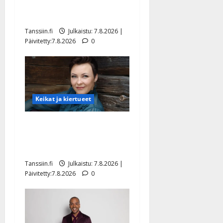
rakastaa tanssia – suru
tyttären syövästä painaa
Tanssiin.fi
Julkaistu: 7.8.2026 |
Päivitetty:7.8.2026
0
Keikat ja kiertueet
Maikilta pysäyttävä
ulostulo: ”Elämä toi eteeni
sellaisen yllätyksen…”
Tanssiin.fi
Julkaistu: 7.8.2026 |
Päivitetty:7.8.2026
0