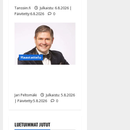
Tanssiin.fi
Julkaistu: 6.8.2026 |
Päivitetty:6.8.2026
0
Haastattelu
Leif Lindeman levytti:
”Kuvaa osuvasti uraani
pikkupojasta näihin päiviin”
Jari Peltomäki
Julkaistu: 5.8.2026
| Päivitetty:5.8.2026
0
LUETUIMMAT JUTUT