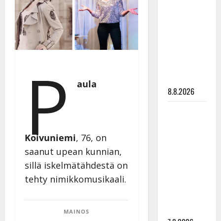
Ruohonen
viettää taas
synttäreitään
täydessä
hiljaisuudessa
P
– tämä on
tilanne nyt
aula
8.8.2026
TTK-tähti
Anna
Hanski
Koivuniemi
, 76, on
rakastaa
saanut upean kunnian,
tanssia –
sillä iskelmätähdestä on
suru
tehty nimikkomusikaali.
tyttären
syövästä
painaa
MAINOS