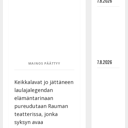
7.8.2026
Maikilta
pysäyttävä
ulostulo:
”Elämä toi
eteeni
sellaisen
yllätyksen…”
7.8.2026
MAINOS PÄÄTTYY
Tanssii
tähtien
Keikkalavat jo jättäneen
kanssa -
laulajalegendan
julkkikset
elämäntarinaan
julki: Anna
pureudutaan Rauman
Hanski
teatterissa, jonka
liitää tv-
syksyn avaa
parketilla