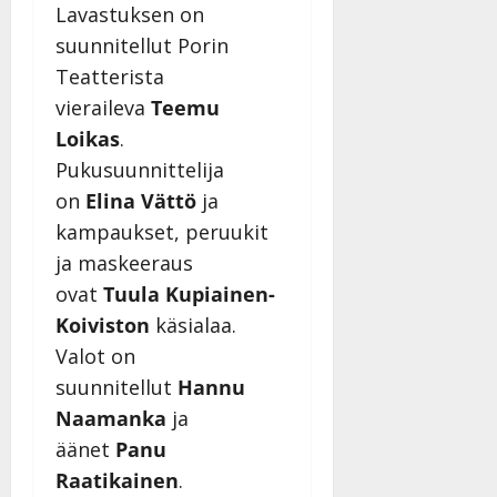
Päivitetty:
Lavastuksen on
suunnitellut Porin
Teatterista
vieraileva
Teemu
Loikas
.
Pukusuunnittelija
on
Elina Vättö
ja
kampaukset, peruukit
ja maskeeraus
ovat
Tuula Kupiainen-
Koiviston
käsialaa.
Valot on
suunnitellut
Hannu
Naamanka
ja
äänet
Panu
Raatikainen
.