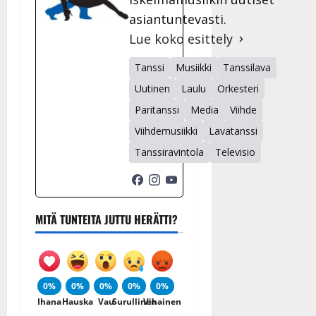
asiantuntevasti.
Lue koko esittely
Tanssi
Musiikki
Tanssilava
Uutinen
Laulu
Orkesteri
Paritanssi
Media
Viihde
Viihdemusiikki
Lavatanssi
Tanssiravintola
Televisio
MITÄ TUNTEITA JUTTU HERÄTTI?
0%
0%
0%
0%
0%
Ihana
Hauska
Vau
Surullinen
Vihainen