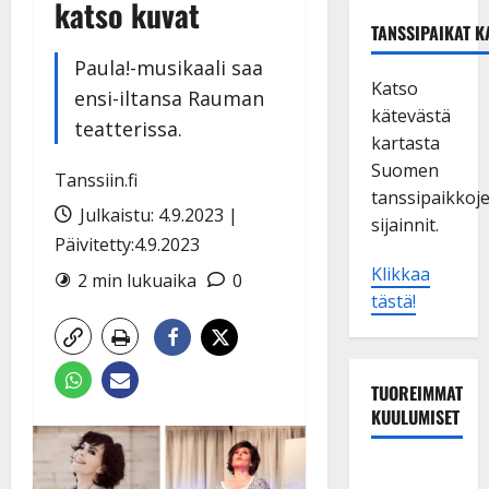
katso kuvat
TANSSIPAIKAT K
Paula!-musikaali saa
Katso
ensi-iltansa Rauman
kätevästä
teatterissa.
kartasta
Suomen
Tanssiin.fi
tanssipaikkoj
Julkaistu: 4.9.2023 |
sijainnit.
Päivitetty:4.9.2023
Klikkaa
2 min lukuaika
0
tästä!
TUOREIMMAT
KUULUMISET
Matti