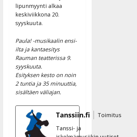
lipunmyynti alkaa
keskiviikkona 20.
syyskuuta.
Paula! -musikaalin ensi-
ilta ja kantaesitys
Rauman teatterissa 9.
syyskuuta.
Esityksen kesto on noin
2 tuntia ja 35 minuuttia,
sisältäen väliajan.
Tanssiin.fi
Toimitus
Tanssi- ja
iskelmämusiikin uutiset