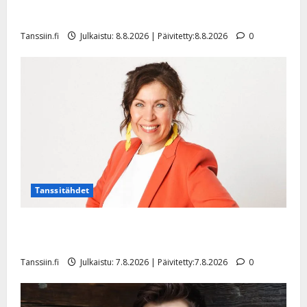
Matti Ruohonen viettää taas synttäreitään täydessä
hiljaisuudessa – tämä on tilanne nyt
Tanssiin.fi
Julkaistu: 8.8.2026 | Päivitetty:8.8.2026
0
Tanssitähdet
TTK-tähti Anna Hanski rakastaa tanssia – suru
tyttären syövästä painaa
Tanssiin.fi
Julkaistu: 7.8.2026 | Päivitetty:7.8.2026
0