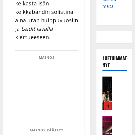
keikasta isän
meitä
keikkabändin solistina
aina uran huippuvuosiin
ja
Leidit lavalla
-
kiertueeseen.
LUETUIMMAT
MAINOS
NYT
Musiikkiv
H
u
i
k
1
e
a
Keikat ja 
I
t
k
MAINOS PÄÄTTYY
h