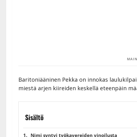
MAIN
Baritoniääninen Pekka on innokas laulukilpail
miestä arjen kiireiden keskellä eteenpäin mää
Sisältö
Nimi syntyi työkavereiden vinoilusta