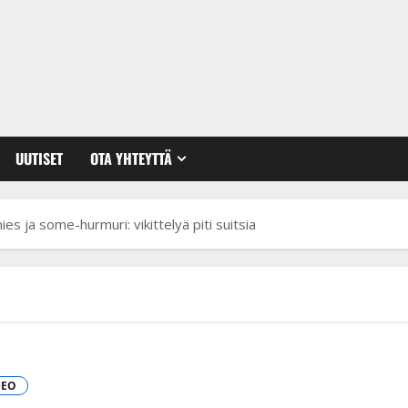
UUTISET
OTA YHTEYTTÄ
es ja some-hurmuri: vikittelyä piti suitsia
DEO