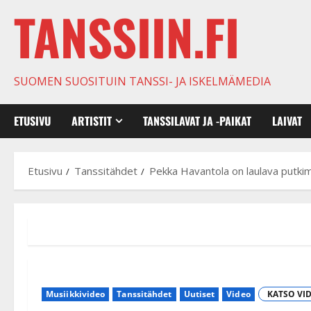
TANSSIIN.FI
SUOMEN SUOSITUIN TANSSI- JA ISKELMÄMEDIA
ETUSIVU
ARTISTIT
TANSSILAVAT JA -PAIKAT
LAIVAT
Etusivu
Tanssitähdet
Pekka Havantola on laulava putkimi
Musiikkivideo
Tanssitähdet
Uutiset
Video
KATSO VI