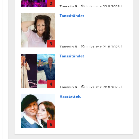
2
Tanssiin.fi
Julkaistu: 22.8.2025 |
Päivitetty:22.8.2025
Tanssitähdet
Heidi Pakarisen ja Mika
Pohjosen tytär kilpailee
missikisoissa
3
Tanssiin.fi
Julkaistu: 21.8.2025 |
Päivitetty:22.8.2025
Tanssitähdet
Tämä Ile Vainion runo Katri
Helenasta paisui hitiksi: ”Voi
tule Katri…”
4
Tanssiin.fi
Julkaistu: 20.8.2025 |
Päivitetty:22.8.2025
Haastattelu
Huikea rakkaustarina!
Dimitri Keiski ja Katja
juhlivat pian tinahäitään –
5
Dannylle iso kiitos
Tanssiin.fi
Julkaistu: 27.4.2025 |