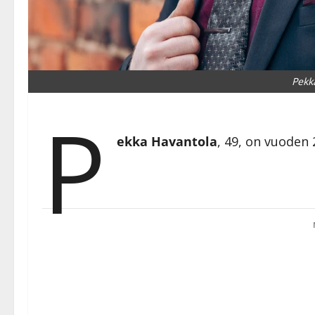
Pekk
P
ekka Havantola
, 49, on vuoden 