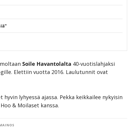
iä"
aimoltaan
Soile Havantolalta
40-vuotislahjaksi
lle. Elettiin vuotta 2016. Laulutunnit ovat
hyvin lyhyessä ajassa. Pekka keikkailee nykyisin
 Hoo & Moilaset kanssa.
MAINOS