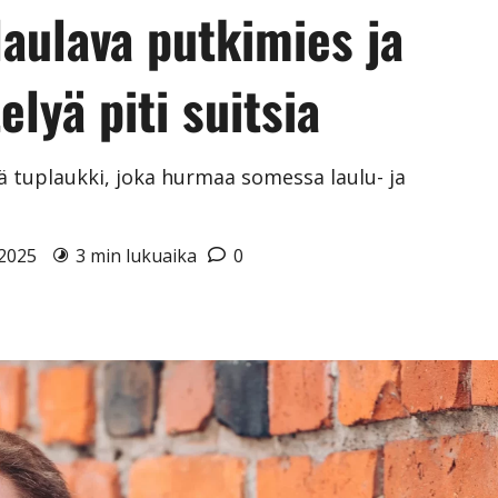
aulava putkimies ja
lyä piti suitsia
ä tuplaukki, joka hurmaa somessa laulu- ja
0.2025
3 min lukuaika
0