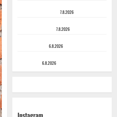
TTK-tähti Anna Hanski rakastaa tanssia – suru
tyttären syövästä painaa
7.8.2026
Maikilta pysäyttävä ulostulo: ”Elämä toi eteeni
sellaisen yllätyksen…”
7.8.2026
Tanssii tähtien kanssa -julkkikset julki: Anna Hanski
liitää tv-parketilla
6.8.2026
Sopiiko Edith Piaf tanssilavalle? Pirttijoki näyttää
mallia – video
6.8.2026
Instagram