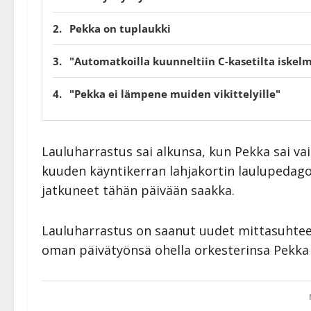
Pekka on tuplaukki
"Automatkoilla kuunneltiin C-kasetilta iskelm
"Pekka ei lämpene muiden vikittelyille"
Lauluharrastus sai alkunsa, kun Pekka sai v
kuuden käyntikerran lahjakortin laulupedagogi
jatkuneet tähän päivään saakka.
Lauluharrastus on saanut uudet mittasuhteet 
oman päivätyönsä ohella orkesterinsa Pekka