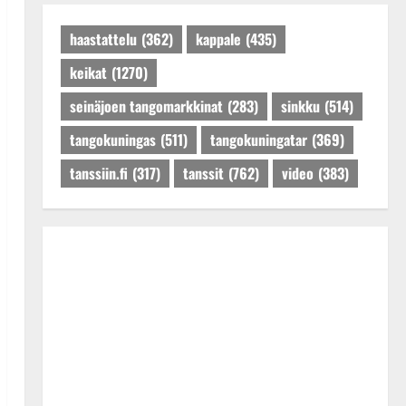
Päivitetty:27.4.2025
haastattelu
(362)
kappale
(435)
keikat
(1270)
seinäjoen tangomarkkinat
(283)
sinkku
(514)
tangokuningas
(511)
tangokuningatar
(369)
tanssiin.fi
(317)
tanssit
(762)
video
(383)