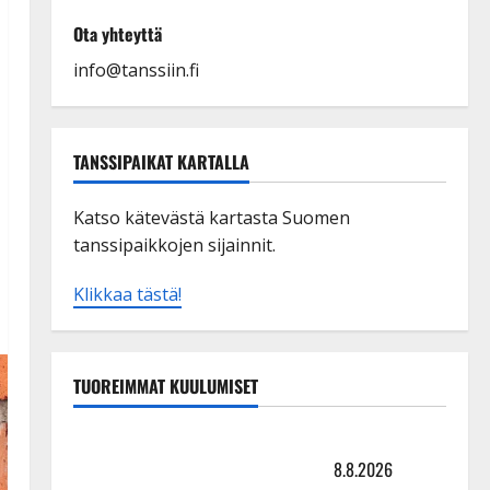
Ota yhteyttä
info@tanssiin.fi
TANSSIPAIKAT KARTALLA
Katso kätevästä kartasta Suomen
tanssipaikkojen sijainnit.
Klikkaa tästä!
TUOREIMMAT KUULUMISET
Matti Ruohonen viettää taas synttäreitään täydessä
hiljaisuudessa – tämä on tilanne nyt
8.8.2026