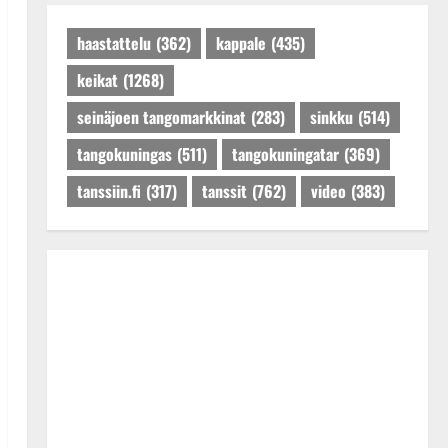
Päivitetty:27.4.2025
haastattelu
(362)
kappale
(435)
keikat
(1268)
seinäjoen tangomarkkinat
(283)
sinkku
(514)
tangokuningas
(511)
tangokuningatar
(369)
tanssiin.fi
(317)
tanssit
(762)
video
(383)