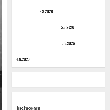
Sopiiko Edith Piaf tanssilavalle? Pirttijoki näyttää
mallia – video
6.8.2026
Leif Lindeman levytti: ”Kuvaa osuvasti uraani
pikkupojasta näihin päiviin”
5.8.2026
Jukka Hallikainen, 50, liikuttuu lapsenlapsistaan –
uusi laulu koskettaa syvältä
5.8.2026
Saija Tuupanen ei toivu – lääkäri: ”Vaakatasoon”
4.8.2026
Instagram