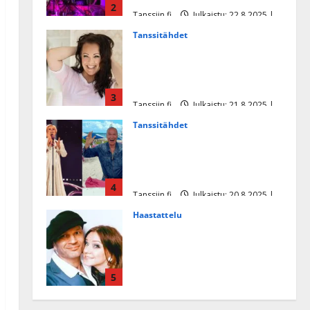
2
Tanssiin.fi
Julkaistu: 22.8.2025 |
Päivitetty:22.8.2025
Tanssitähdet
Heidi Pakarisen ja Mika
Pohjosen tytär kilpailee
missikisoissa
3
Tanssiin.fi
Julkaistu: 21.8.2025 |
Päivitetty:22.8.2025
Tanssitähdet
Tämä Ile Vainion runo Katri
Helenasta paisui hitiksi: ”Voi
tule Katri…”
4
Tanssiin.fi
Julkaistu: 20.8.2025 |
Päivitetty:22.8.2025
Haastattelu
Huikea rakkaustarina!
Dimitri Keiski ja Katja
juhlivat pian tinahäitään –
5
Dannylle iso kiitos
Tanssiin.fi
Julkaistu: 27.4.2025 |