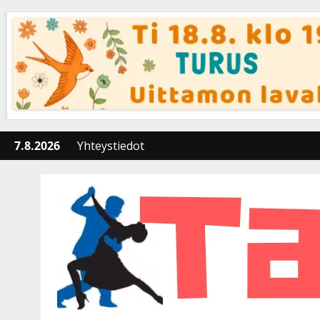
Skip
to
content
7.8.2026
Yhteystiedot