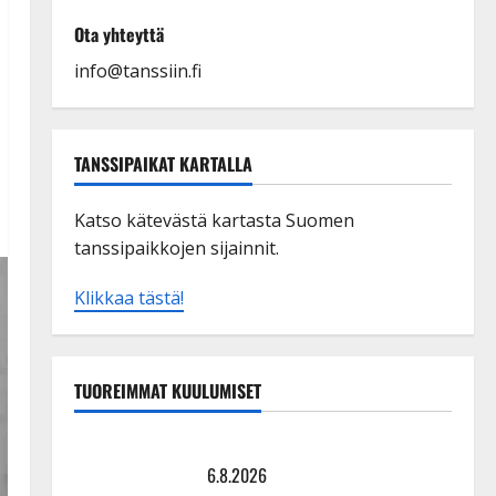
Ota yhteyttä
info@tanssiin.fi
TANSSIPAIKAT KARTALLA
Katso kätevästä kartasta Suomen
tanssipaikkojen sijainnit.
Klikkaa tästä!
TUOREIMMAT KUULUMISET
Tanssii tähtien kanssa -julkkikset julki: Anna Hanski
liitää tv-parketilla
6.8.2026