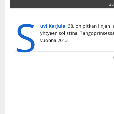
Su
S
uvi Karjula
, 38, on pitkän linjan
yhtyeen solistina. Tangoprinsessa
vuonna 2013.