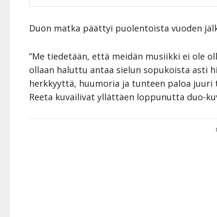
Duon matka päättyi puolentoista vuoden jäl
”Me tiedetään, että meidän musiikki ei ole oll
ollaan haluttu antaa sielun sopukoista asti hi
herkkyyttä, huumoria ja tunteen paloa juuri te
Reeta kuvailivat yllättäen loppunutta duo-ku