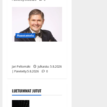
Haastattelu
Leif Lindeman levytti:
”Kuvaa osuvasti uraani
pikkupojasta näihin päiviin”
Jari Peltomäki
Julkaistu: 5.8.2026
| Päivitetty:5.8.2026
0
LUETUIMMAT JUTUT
Huikeat