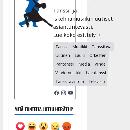
Tanssi- ja
iskelmämusiikin uutiset
asiantuntevasti.
Lue koko esittely
Tanssi
Musiikki
Tanssilava
Uutinen
Laulu
Orkesteri
Paritanssi
Media
Viihde
Viihdemusiikki
Lavatanssi
Tanssiravintola
Televisio
MITÄ TUNTEITA JUTTU HERÄTTI?