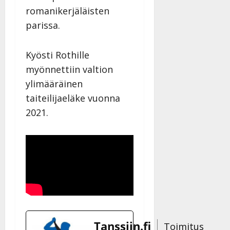
romanikerjäläisten
parissa.
Kyösti Rothille
myönnettiin valtion
ylimääräinen
taiteilijaeläke vuonna
2021.
Tanssiin.fi
Toimitus