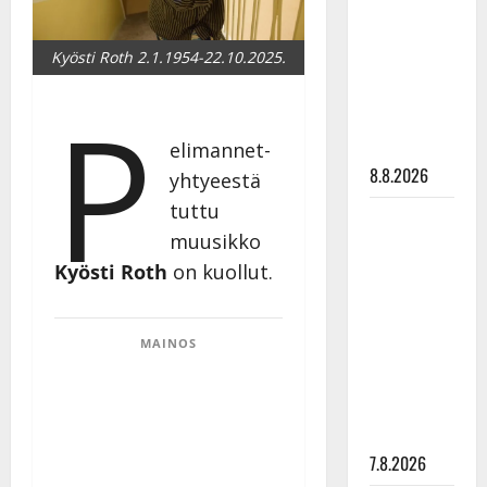
viettää taas
synttäreitään
Kyösti Roth 2.1.1954-22.10.2025.
täydessä
hiljaisuudessa
P
– tämä on
tilanne nyt
elimannet-
8.8.2026
yhtyeestä
tuttu
TTK-tähti
muusikko
Anna
Kyösti Roth
on kuollut.
Hanski
rakastaa
tanssia –
MAINOS
suru
tyttären
syövästä
painaa
7.8.2026