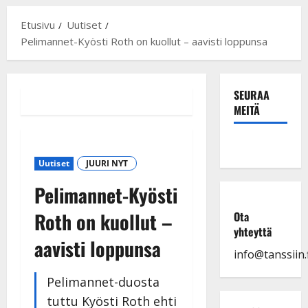
Etusivu
Uutiset
Pelimannet-Kyösti Roth on kuollut – aavisti loppunsa
SEURAA
MEITÄ
Uutiset
JUURI NYT
Pelimannet-Kyösti
Roth on kuollut –
Ota
yhteyttä
aavisti loppunsa
info@tanssiin.f
Pelimannet-duosta
tuttu Kyösti Roth ehti