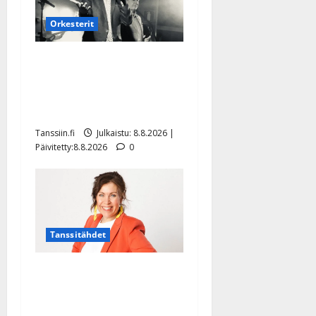
Orkesterit
Matti Ruohonen viettää taas
synttäreitään täydessä
hiljaisuudessa – tämä on
tilanne nyt
Tanssiin.fi
Julkaistu: 8.8.2026 |
Päivitetty:8.8.2026
0
Tanssitähdet
TTK-tähti Anna Hanski
rakastaa tanssia – suru
tyttären syövästä painaa