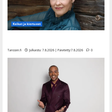
Keikat ja kiertueet
Maikilta pysäyttävä ulostulo: ”Elämä toi eteeni
sellaisen yllätyksen…”
Tanssiin.fi
Julkaistu: 7.8.2026 | Päivitetty:7.8.2026
0