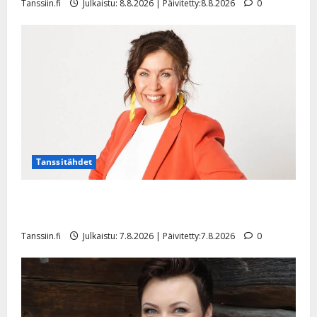
Tanssiin.fi
Julkaistu: 8.8.2026 | Päivitetty:8.8.2026
0
Tanssitähdet
TTK-tähti Anna Hanski rakastaa tanssia – suru
tyttären syövästä painaa
Tanssiin.fi
Julkaistu: 7.8.2026 | Päivitetty:7.8.2026
0