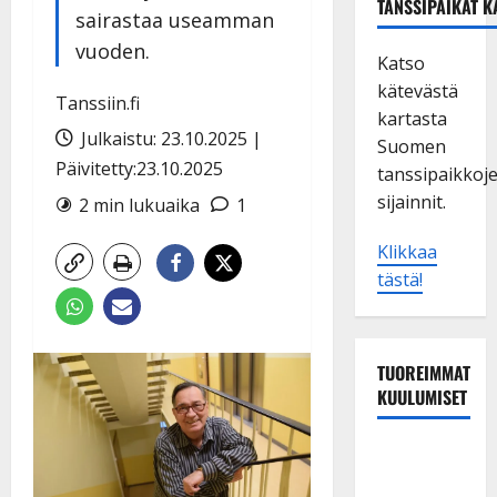
TANSSIPAIKAT K
sairastaa useamman
vuoden.
Katso
kätevästä
Tanssiin.fi
kartasta
Julkaistu: 23.10.2025 |
Suomen
Päivitetty:23.10.2025
tanssipaikkoj
sijainnit.
2 min lukuaika
1
Klikkaa
tästä!
TUOREIMMAT
KUULUMISET
Matti
Ruohonen