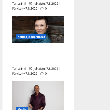
Tanssiin.fi
Julkaistu: 7.8.2026 |
Päivitetty:7.8.2026
0
Keikat ja kiertueet
Maikilta pysäyttävä
ulostulo: ”Elämä toi eteeni
sellaisen yllätyksen…”
Tanssiin.fi
Julkaistu: 7.8.2026 |
Päivitetty:7.8.2026
0
Media