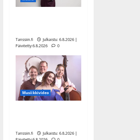
Tanssii tähtien kanssa -
julkkikset julki: Anna
Hanski liitää tv-parketilla
Tanssiin.fi
Julkaistu: 6.8.2026 |
Päivitetty:6.8.2026
0
Musiikkivideo
Sopiiko Edith Piaf
tanssilavalle? Pirttijoki
näyttää mallia – video
Tanssiin.fi
Julkaistu: 6.8.2026 |
Päivitetty:6.8.2026
0