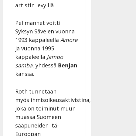
artistin levyillä.
Pelimannet voitti
Syksyn Sävelen vuonna
1993 kappaleella
Amore
ja vuonna 1995
kappaleella
Jambo
samba
, yhdessä
Benjan
kanssa.
Roth tunnetaan
myös ihmisoikeusaktivistina,
joka on toiminut muun
muassa Suomeen
saapuneiden Itä-
Euroopan