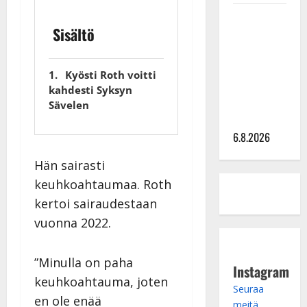
Sopiiko
Sisältö
Edith Piaf
tanssilavalle?
Pirttijoki
Kyösti Roth voitti
näyttää
kahdesti Syksyn
mallia –
Sävelen
video
6.8.2026
Hän sairasti
keuhkoahtaumaa. Roth
kertoi sairaudestaan
vuonna 2022.
”Minulla on paha
Instagram
keuhkoahtauma, joten
Seuraa
en ole enää
meitä