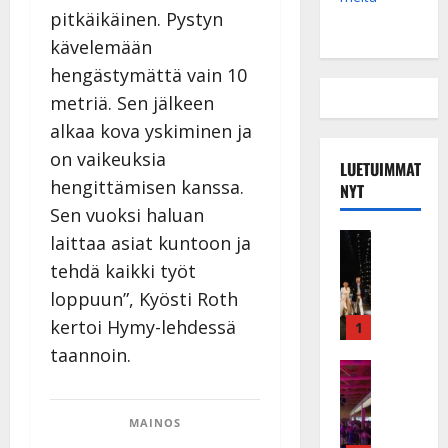
pitkäikäinen. Pystyn
kävelemään
hengästymättä vain 10
metriä. Sen jälkeen
alkaa kova yskiminen ja
on vaikeuksia
LUETUIMMAT
hengittämisen kanssa.
NYT
Sen vuoksi haluan
Musiikkiv
laittaa asiat kuntoon ja
H
tehdä kaikki työt
u
loppuun”, Kyösti Roth
i
k
kertoi Hymy-lehdessä
1
e
taannoin.
a
Keikat ja 
I
t
k
h
MAINOS
ä
y