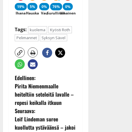
19%
5%
0%
76%
0%
Ihana
Hauska
Vau
Surullinen
Vihainen
Tags:
kuolema
Kyösti Roth
Pelimannet
Syksyn Sävel
P
Edellinen:
Pirita Niemenmaalle
o
heiteltiin seteleitä lavalle –
s
repesi keikalla itkuun
Seuraava:
t
Leif Lindeman suree
n
kuollutta ystäväänsä – jakoi