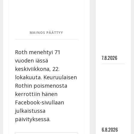
Maikilta
pysäyttävä
ulostulo:
”Elämä toi
MAINOS PÄÄTTYY
eteeni
sellaisen
yllätyksen…”
Roth menehtyi 71
7.8.2026
vuoden iässä
keskiviikkona, 22.
Tanssii
lokakuuta. Keuruulaisen
tähtien
kanssa -
Rothin poismenosta
julkkikset
kerrottiin hänen
julki: Anna
Facebook-sivullaan
Hanski
julkaistussa
liitää tv-
päivityksessä.
parketilla
6.8.2026