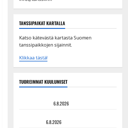
TANSSIPAIKAT KARTALLA
Katso kätevästä kartasta Suomen
tanssipaikkojen sijainnit.
Klikkaa tästä!
TUOREIMMAT KUULUMISET
Tanssii tähtien kanssa -julkkikset julki: Anna Hanski
liitää tv-parketilla
6.8.2026
Sopiiko Edith Piaf tanssilavalle? Pirttijoki näyttää
mallia – video
6.8.2026