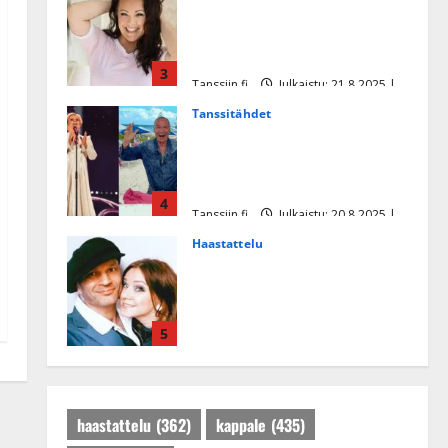
Heidi Pakarisen ja Mika
Pohjosen tytär kilpailee
missikisoissa
3
Tanssiin.fi
Julkaistu: 21.8.2025 |
Päivitetty:22.8.2025
Tanssitähdet
Tämä Ile Vainion runo Katri
Helenasta paisui hitiksi: ”Voi
tule Katri…”
4
Tanssiin.fi
Julkaistu: 20.8.2025 |
Päivitetty:22.8.2025
Haastattelu
Huikea rakkaustarina!
Dimitri Keiski ja Katja
juhlivat pian tinahäitään –
5
Dannylle iso kiitos
Tanssiin.fi
Julkaistu: 27.4.2025 |
Päivitetty:27.4.2025
haastattelu
(362)
kappale
(435)