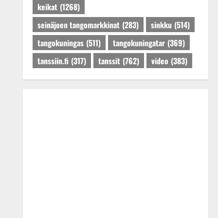
keikat
(1268)
seinäjoen tangomarkkinat
(283)
sinkku
(514)
tangokuningas
(511)
tangokuningatar
(369)
tanssiin.fi
(317)
tanssit
(762)
video
(383)