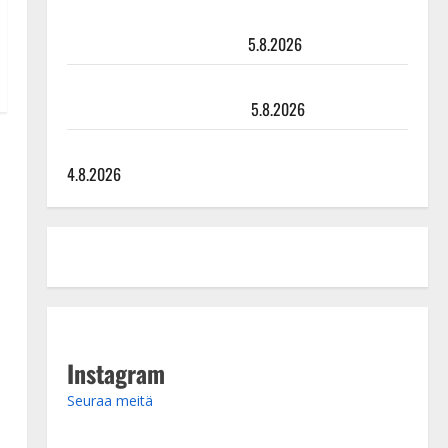
Leif Lindeman levytti: ”Kuvaa osuvasti uraani
pikkupojasta näihin päiviin”
5.8.2026
Jukka Hallikainen, 50, liikuttuu lapsenlapsistaan –
uusi laulu koskettaa syvältä
5.8.2026
Saija Tuupanen ei toivu – lääkäri: ”Vaakatasoon”
4.8.2026
Instagram
Seuraa meitä