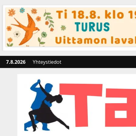
Skip
to
content
7.8.2026
Yhteystiedot