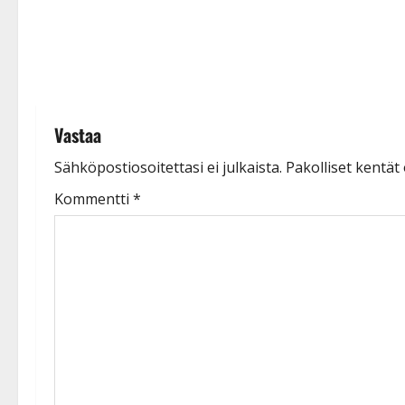
t
i
o
n
Vastaa
Sähköpostiosoitettasi ei julkaista.
Pakolliset kentät
Kommentti
*