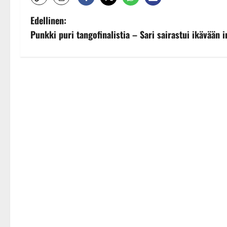
P
Edellinen:
Punkki puri tangofinalistia – Sari sairastui ikävään i
o
s
t
n
a
v
i
g
a