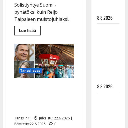
matka
Solistiyhtye Suomi -
tyssäsi
pyhätöksi kuin Reijo
8.8.2026
Taipaleen muistojuhlaksi.
Matti
Lue
Lue lisää
lisää
Ruohonen
aiheesta
Reijo
viettää taas
Taipaleen
synttäreitään
ja
Pekka
täydessä
Hartosen
muistoksi
hiljaisuudessa
tanssitaan
–
Tanssilavat
– tämä on
Kreivinkalliolla
kunnioitetaan
tilanne nyt
suomalaisen
Reijo Taipaleen tytär
8.8.2026
iskelmän
mestareita
ihastui Kreivinkallion
TTK-tähti
paluusta: ”Isä seurasi
Anna
tansseja pilvien takaa”
Hanski
rakastaa
Tanssiin.fi
Julkaistu: 22.6.2026 |
Päivitetty:22.6.2026
0
tanssia –