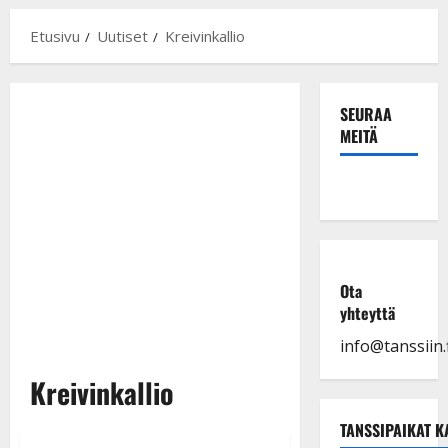
Etusivu
Uutiset
Kreivinkallio
SEURAA
MEITÄ
Ota
yhteyttä
info@tanssiin.f
Kreivinkallio
TANSSIPAIKAT K