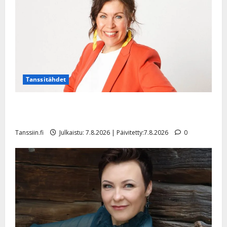
l
e
i
s
o
k
i
i
Tanssitähdet
t
o
TTK-tähti Anna Hanski rakastaa tanssia – suru
s
tyttären syövästä painaa
Tanssiin.fi
Tanssiin.fi
Julkaistu: 7.8.2026 | Päivitetty:7.8.2026
0
Julkaistu:
27.4.2025
|
Päivitetty: