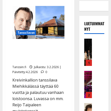
LUETUIMMAT
NYT
Tanssilavat
Musiikkiv
Reijo Taipaleen kotilavalle
H
u
tukea – Kreivinkallio avaa
i
tanssit juhannuksena
k
1
e
Tanssiin.fi
Julkaistu: 3.2.2026 |
Päivitetty:4.2.2026
0
a
Keikat ja 
I
t
Kreivinkallion tanssilava
k
h
Miehikkälässä täyttää 60
ä
y
vuotta ja palautuu vanhaan
v
v
2
loistoonsa. Luvassa on mm.
ä
ä
Reijo Taipaleen
s
Tanssitäh
s
H
a
muistotanssit.