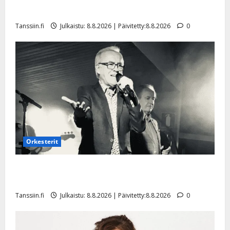
a
t
Päivitetty:
e
Tangokuningatar Raija Mäntyniemi: matka tyssäsi
n
r
o
Tanssiin.fi
Julkaistu: 8.8.2026 | Päivitetty:8.8.2026
0
t
i
k
i
…
o
n
”
o
a
s
Tanssiin.fi
h
t
ä
Julkaistu:
e
i
20.8.2025
Tanssiin.fi
t
|
Päivitetty:
ä
Julkaistu:
ä
17.8.2025
n
Orkesterit
|
–
Päivitetty:
D
Matti Ruohonen viettää taas synttäreitään täydessä
a
hiljaisuudessa – tämä on tilanne nyt
n
Tanssiin.fi
Julkaistu: 8.8.2026 | Päivitetty:8.8.2026
0
n
y
l