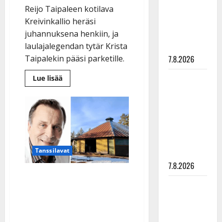
suru
Reijo Taipaleen kotilava
tyttären
Kreivinkallio heräsi
syövästä
juhannuksena henkiin, ja
painaa
laulajalegendan tytär Krista
7.8.2026
Taipalekin pääsi parketille.
Maikilta
Lue
Lue lisää
lisää
pysäyttävä
aiheesta
Reijo
ulostulo:
Taipaleen
tytär
”Elämä toi
ihastui
Kreivinkallion
eteeni
paluusta:
sellaisen
”Isä
seurasi
Tanssilavat
yllätyksen…”
tansseja
pilvien
7.8.2026
takaa”
Reijo Taipaleen perintö
Tanssii
elää: leski Anita Taipale,
tähtien
80, palasi Kreivinkalliolle
kanssa -
– katso kuva