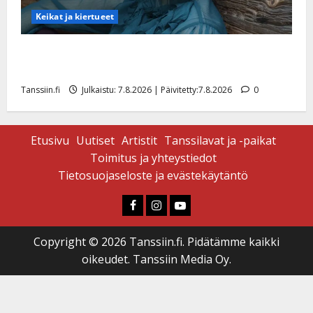
Keikat ja kiertueet
Maikilta pysäyttävä ulostulo: ”Elämä toi eteeni
sellaisen yllätyksen…”
Tanssiin.fi
Julkaistu: 7.8.2026 | Päivitetty:7.8.2026
0
Etusivu
Uutiset
Artistit
Tanssilavat ja -paikat
Toimitus ja yhteystiedot
Tietosuojaseloste ja evästekäytäntö
Faceboook
Instagram
Youtube
Copyright © 2026 Tanssiin.fi. Pidätämme kaikki
oikeudet. Tanssiin Media Oy.