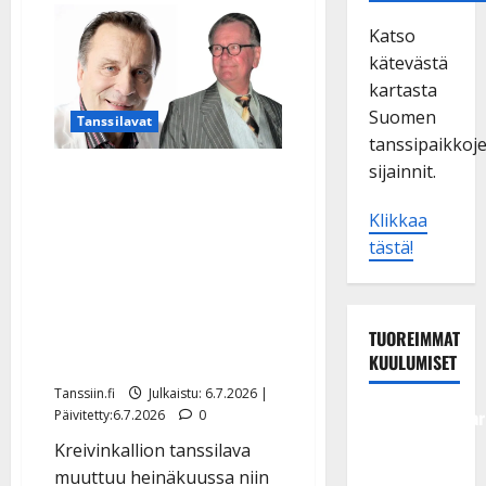
Katso
kätevästä
kartasta
Suomen
Tanssilavat
tanssipaikkoj
sijainnit.
Reijo Taipaleen ja Pekka
Hartosen muistoksi
Klikkaa
tanssitaan –
tästä!
Kreivinkalliolla
kunnioitetaan
suomalaisen iskelmän
TUOREIMMAT
mestareita
KUULUMISET
Tanssiin.fi
Julkaistu: 6.7.2026 |
Tangokuningatar
Päivitetty:6.7.2026
0
Raija
Kreivinkallion tanssilava
Mäntyniemi:
muuttuu heinäkuussa niin