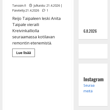
julkkikset
Tanssiin.fi
Julkaistu: 21.4.2026 |
julki: Anna
Päivitetty:21.4.2026
1
Hanski
Reijo Taipaleen leski Anita
liitää tv-
Taipale vieraili
parketilla
Kreivinkalliolla
6.8.2026
seuraamassa kotilavan
remontin etenemistä.
Lue
Lue lisää
lisää
aiheesta
Reijo
Taipaleen
perintö
elää:
leski
Instagram
Anita
Taipale,
Seuraa
80,
palasi
meitä
Kreivinkalliolle
–
katso
kuva