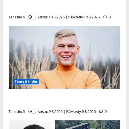
Dimitri Keiski laihtui – vastaa nyt fanien huoleen
jaksamisestaan: ”Mikään ei ole ikuista”
Tanssiin.fi
Julkaistu: 10.8.2026 | Päivitetty:10.8.2026
0
Tanssitähdet
Tangokuningas Aki Samuli meni naimisiin – hääkuva
julki
Tanssiin.fi
Julkaistu: 9.8.2026 | Päivitetty:9.8.2026
0