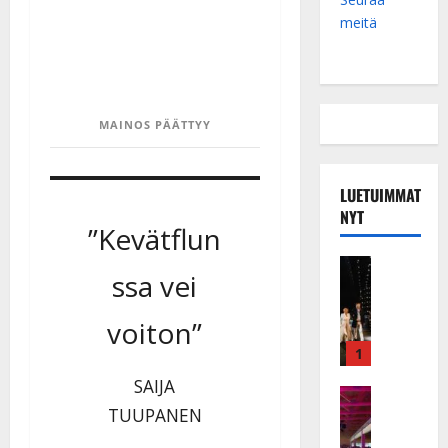
meitä
MAINOS PÄÄTTYY
LUETUIMMAT
NYT
”Kevätflun
Musiikkiv
ssa vei
H
u
voiton”
i
k
1
e
SAIJA
a
Keikat ja 
I
TUUPANEN
t
k
h