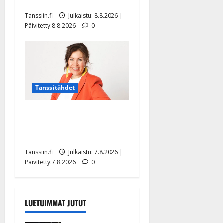
tilanne nyt
Tanssiin.fi
Julkaistu: 8.8.2026 |
Päivitetty:8.8.2026
0
Tanssitähdet
TTK-tähti Anna Hanski
rakastaa tanssia – suru
tyttären syövästä painaa
Tanssiin.fi
Julkaistu: 7.8.2026 |
Päivitetty:7.8.2026
0
LUETUIMMAT JUTUT