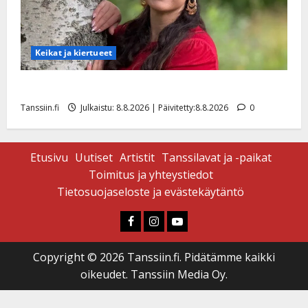
Keikat ja kiertueet
Tangokuningatar Raija Mäntyniemi: matka tyssäsi
Tanssiin.fi
Julkaistu: 8.8.2026 | Päivitetty:8.8.2026
0
Etusivu
Uutiset
Artistit
Tanssilavat ja -paikat
Toimitus ja yhteystiedot
Tietosuojaseloste ja evästekäytäntö
Faceboook
Instagram
Youtube
Copyright © 2026 Tanssiin.fi. Pidätämme kaikki
oikeudet. Tanssiin Media Oy.