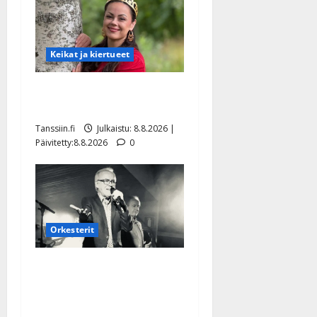
Keikat ja kiertueet
Tangokuningatar Raija
Mäntyniemi: matka tyssäsi
Tanssiin.fi
Julkaistu: 8.8.2026 |
Päivitetty:8.8.2026
0
Orkesterit
Matti Ruohonen viettää taas
synttäreitään täydessä
hiljaisuudessa – tämä on