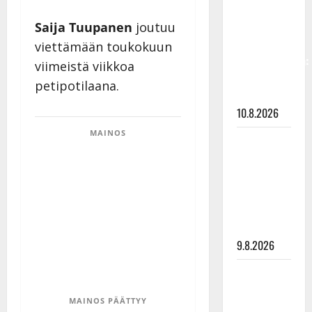
vastaa nyt
fanien
Saija Tuupanen
joutuu
huoleen
viettämään toukokuun
jaksamisestaan:
viimeistä viikkoa
”Mikään ei
petipotilaana.
ole ikuista”
10.8.2026
MAINOS
Tangokuningas
Aki Samuli
meni
naimisiin –
hääkuva
julki
9.8.2026
Esko
Rahkonen
MAINOS PÄÄTTYY
olisi