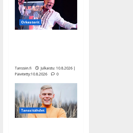
Orkesterit
Dimitri Keiski laihtui –
vastaa nyt fanien huoleen
jaksamisestaan: ”Mikään ei
ole ikuista”
Tanssiin.fi
Julkaistu: 10.8.2026 |
Päivitetty:10.8.2026
0
Tanssitähdet
Tangokuningas Aki Samuli