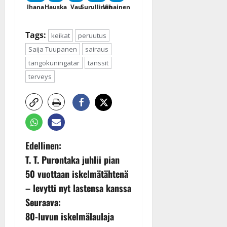
Ihana
Hauska
Vau
Surullinen
Vihainen
Tags:
keikat
peruutus
Saija Tuupanen
sairaus
tangokuningatar
tanssit
terveys
P
Edellinen:
T. T. Purontaka juhlii pian
o
50 vuottaan iskelmätähtenä
s
– levytti nyt lastensa kanssa
Seuraava:
t
80-luvun iskelmälaulaja