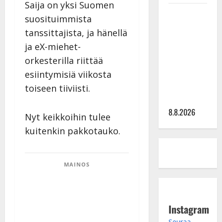
Saija on yksi Suomen
Matti
suosituimmista
Ruohonen
tanssittajista, ja hänellä
viettää taas
ja eX-miehet-
synttäreitään
orkesterilla riittää
täydessä
esiintymisiä viikosta
hiljaisuudessa
– tämä on
toiseen tiiviisti.
tilanne nyt
8.8.2026
Nyt keikkoihin tulee
kuitenkin pakkotauko.
MAINOS
Instagram
Seuraa