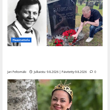
Haastattelu
Esko Rahkonen olisi täyttänyt 90 vuotta – Arto
Rahkonen kävi haudalla ja kertoo iskelmälegendan
viimeisistä vuosista
Jari Peltomäki
Julkaistu: 9.8.2026 | Päivitetty:9.8.2026
0