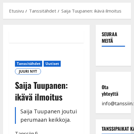
Etusivu
Tanssitähdet
Saija Tuupanen: ikävä ilmoitus
SEURAA
MEITÄ
Tanssitähdet
Uutiset
JUURI NYT
Saija Tuupanen:
Ota
yhteyttä
ikävä ilmoitus
info@tanssiin.f
Saija Tuupanen joutui
perumaan keikkoja.
TANSSIPAIKAT K
Tanssiin.fi