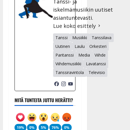
Tanssi- ja
Päivitetty:
iskelmämusiikin uutiset
asiantuntevasti.
Lue koko esittely
Tanssi
Musiikki
Tanssilava
Uutinen
Laulu
Orkesteri
Paritanssi
Media
Viihde
Viihdemusiikki
Lavatanssi
Tanssiravintola
Televisio
MITÄ TUNTEITA JUTTU HERÄTTI?
19%
0%
5%
76%
0%