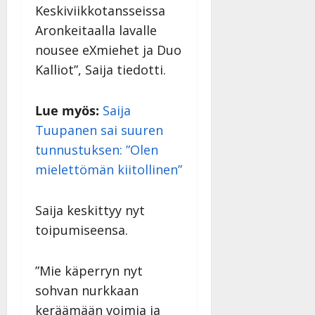
v
u
Julkaistu:
j
Keskiviikkotansseissa
Tanssiin.fi
a
l
21.8.2025
a
Aronkeitaalla lavalle
t
e
|
v
Julkaistu:
p
nousee eXmiehet ja Duo
Päivitetty:
K
22.8.2025
i
i
a
|
Kalliot”, Saija tiedotti.
d
a
t
Päivitetty:
e
n
r
o
Lue myös:
Saija
t
i
k
i
…
Tuupanen sai suuren
o
n
”
o
tunnustuksen: ”Olen
a
s
Tanssiin.fi
mielettömän kiitollinen”
h
t
ä
Julkaistu:
e
i
20.8.2025
Saija keskittyy nyt
Tanssiin.fi
t
|
toipumiseensa.
Päivitetty:
ä
Julkaistu:
ä
17.8.2025
n
”Mie käperryn nyt
|
–
Päivitetty:
sohvan nurkkaan
D
keräämään voimia ja
a