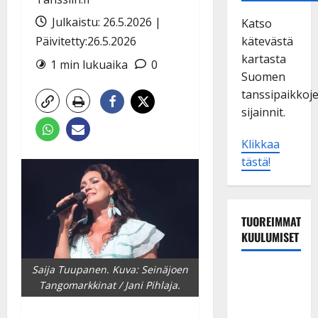
Julkaistu: 26.5.2026 |
Katso
Päivitetty:26.5.2026
kätevästä
kartasta
1 min lukuaika
0
Suomen
tanssipaikkoj
sijainnit.
Klikkaa
tästä!
TUOREIMMAT
KUULUMISET
Saija Tuupanen. Kuva: Seinäjoen
Dimitri
Tangomarkkinat / Jani Pihlaja.
Keiski
laihtui –