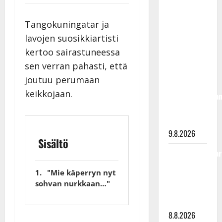
täyttänyt
90 vuotta –
Tangokuningatar ja
Arto
lavojen suosikkiartisti
Rahkonen
kertoo sairastuneessa
kävi
sen verran pahasti, että
haudalla ja
joutuu perumaan
kertoo
keikkojaan.
iskelmälegenda
viimeisistä
vuosista
9.8.2026
Sisältö
Tangokuningatar
Raija
"Mie käperryn nyt
Mäntyniemi:
sohvan nurkkaan…"
matka
tyssäsi
8.8.2026