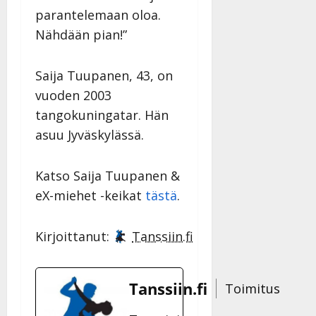
n
parantelemaan oloa.
n
Nähdään pian!”
y
l
l
Saija Tuupanen, 43, on
e
vuoden 2003
i
tangokuningatar. Hän
s
asuu Jyväskylässä.
o
k
i
Katso Saija Tuupanen &
i
eX-miehet -keikat
tästä
.
t
o
s
Kirjoittanut:
Tanssiin.fi
Tanssiin.fi
Julkaistu:
Tanssiin.fi
Toimitus
27.4.2025
|