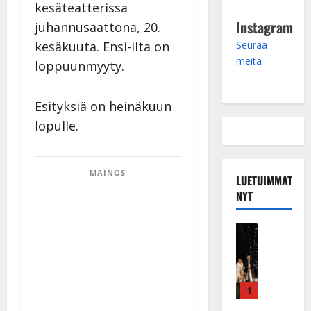
kesäteatterissa
Instagram
juhannusaattona, 20.
Seuraa
kesäkuuta. Ensi-ilta on
meitä
loppuunmyyty.
Esityksiä on heinäkuun
lopulle.
MAINOS
LUETUIMMAT
NYT
Musiikkiv
H
u
i
k
1
e