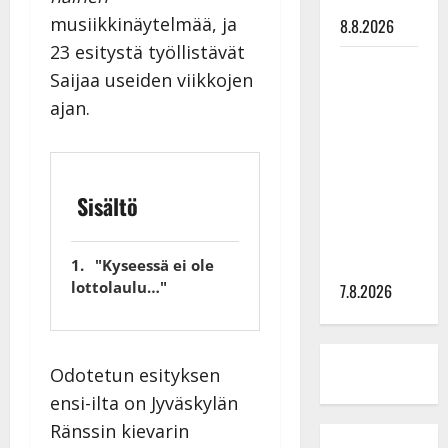
tilanne nyt
musiikkinäytelmää, ja
8.8.2026
23 esitystä työllistävät
TTK-tähti
Saijaa useiden viikkojen
Anna
ajan.
Hanski
rakastaa
tanssia –
suru
Sisältö
tyttären
syövästä
painaa
"Kyseessä ei ole
lottolaulu…"
7.8.2026
Odotetun esityksen
ensi-ilta on Jyväskylän
Ränssin kievarin