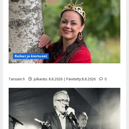
Keikat ja kiertueet
Tangokuningatar Raija Mäntyniemi: matka tyssäsi
Tanssiin.fi
Julkaistu: 8.8.2026 | Päivitetty:8.8.2026
0