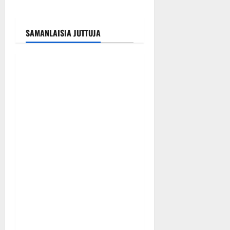
SAMANLAISIA JUTTUJA
Tanssitähdet
Tangokuningas Aki Samuli
meni naimisiin – hääkuva
julki
Tanssiin.fi
Julkaistu: 9.8.2026 |
Päivitetty:9.8.2026
0