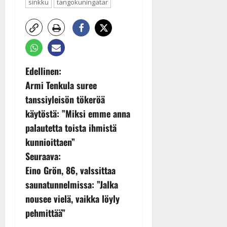
sinkku
tangokuningatar
P
Edellinen:
Armi Tenkula suree
o
tanssiyleisön tökeröä
s
käytöstä: ”Miksi emme anna
t
palautetta toista ihmistä
kunnioittaen”
n
Seuraava:
a
Eino Grön, 86, valssittaa
v
saunatunnelmissa: ”Jalka
nousee vielä, vaikka löyly
i
pehmittää”
g