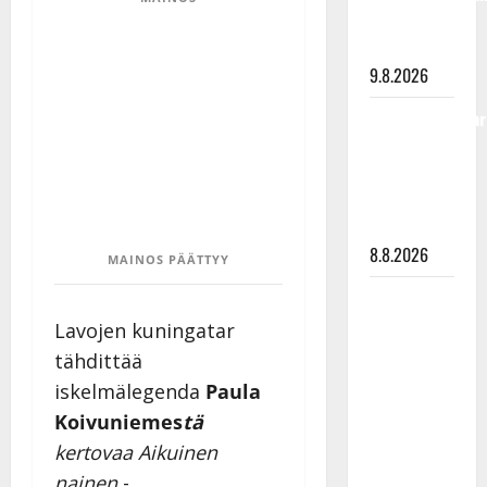
viimeisistä
vuosista
9.8.2026
Tangokuningatar
Raija
Mäntyniemi:
matka
tyssäsi
8.8.2026
MAINOS PÄÄTTYY
Matti
Ruohonen
Lavojen kuningatar
viettää taas
tähdittää
synttäreitään
iskelmälegenda
Paula
täydessä
Koivuniemes
tä
hiljaisuudessa
kertovaa Aikuinen
– tämä on
nainen
-