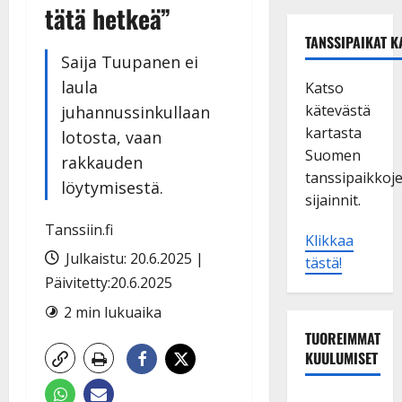
tätä hetkeä”
TANSSIPAIKAT K
Saija Tuupanen ei
laula
Katso
kätevästä
juhannussinkullaan
kartasta
lotosta, vaan
Suomen
rakkauden
tanssipaikkoj
löytymisestä.
sijainnit.
Tanssiin.fi
Klikkaa
Julkaistu: 20.6.2025 |
tästä!
Päivitetty:20.6.2025
2 min lukuaika
TUOREIMMAT
KUULUMISET