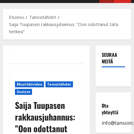
Menu
Etusivu
Tanssitähdet
Saija Tuupasen rakkausjuhannus: ”Oon odottanut tätä
hetkeä”
SEURAA
MEITÄ
Musiikkivideo
Tanssitähdet
Uutiset
Saija Tuupasen
Ota
yhteyttä
rakkausjuhannus:
info@tanssiin.f
”Oon odottanut