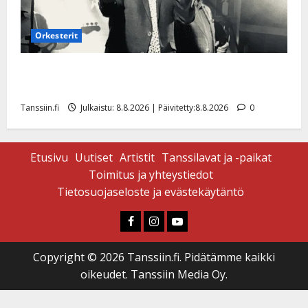
Orkesterit
Matti Ruohonen viettää taas synttäreitään täydessä
hiljaisuudessa – tämä on tilanne nyt
Tanssiin.fi
Julkaistu: 8.8.2026 | Päivitetty:8.8.2026
0
Etusivu
Uutiset
Artistit
Tanssilavat ja -paikat
Toimitus ja yhteystiedot
Tietosuojaseloste ja evästekäytäntö
Faceboook
Instagram
Youtube
Copyright © 2026 Tanssiin.fi. Pidätämme kaikki
oikeudet. Tanssiin Media Oy.