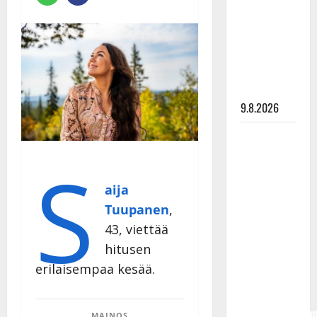
Tangokuningas
Aki Samuli
meni
naimisiin –
hääkuva
julki
9.8.2026
Esko
Rahkonen
S
olisi
täyttänyt
aija
90 vuotta –
Tuupanen
,
Arto
43, viettää
Rahkonen
hitusen
kävi
erilaisempaa kesää.
haudalla ja
kertoo
iskelmälegenda
MAINOS