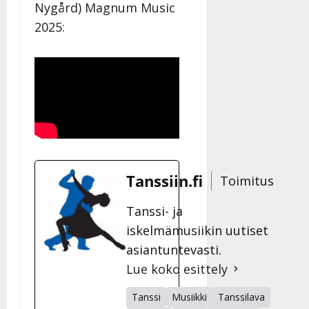
Nygård) Magnum Music
Julkaistu:
27.4.2025
2025:
|
Päivitetty:
Tanssiin.fi
Toimitus
Tanssi- ja
iskelmämusiikin uutiset
asiantuntevasti.
Lue koko esittely
Tanssi
Musiikki
Tanssilava