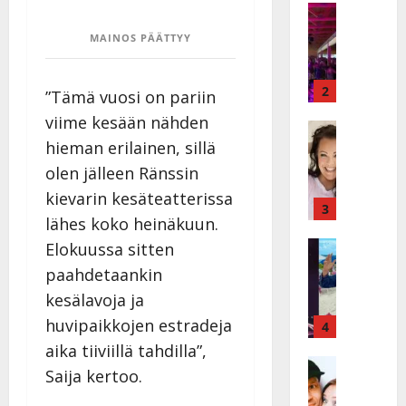
a
Keikat ja 
I
t
MAINOS PÄÄTTYY
k
h
ä
y
v
v
2
”Tämä vuosi on pariin
ä
ä
viime kesään nähden
s
Tanssitäh
s
H
hieman erilainen, sillä
a
t
e
i
i
olen jälleen Ränssin
i
r
t
kievarin kesäteatterissa
d
a
3
!
lähes koko heinäkuun.
i
u
T
P
Tanssitäh
s
Elokuussa sitten
o
T
a
k
m
paahdetaankin
ä
k
o
m
kesälavoja ja
m
a
h
i
ä
huvipaikkojen estradeja
r
4
t
s
I
i
a
a
aika tiiviillä tahdilla”,
l
Haastatte
s
u
a
Saija kertoo.
H
e
e
s
t
u
V