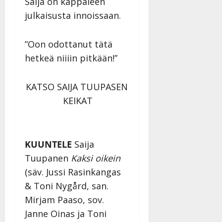
Saija on kappaleen
–
Päivitetty:
julkaisusta innoissaan.
D
a
n
”Oon odottanut tätä
n
hetkeä niiiin pitkään!”
y
l
l
KATSO SAIJA TUUPASEN
e
KEIKAT
i
s
o
k
KUUNTELE
Saija
i
Tuupanen
Kaksi oikein
i
t
(säv. Jussi Rasinkangas
o
& Toni Nygård, san.
s
Mirjam Paaso, sov.
Tanssiin.fi
Janne Oinas ja Toni