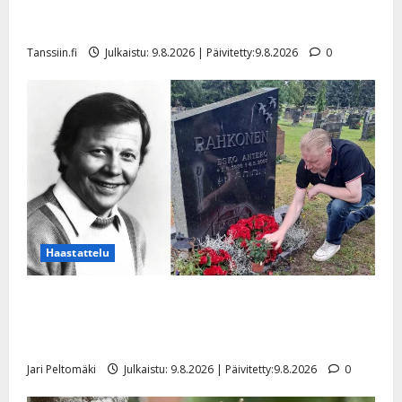
Tangokuningas Aki Samuli meni naimisiin – hääkuva
julki
Tanssiin.fi
Julkaistu: 9.8.2026 | Päivitetty:9.8.2026
0
Haastattelu
Esko Rahkonen olisi täyttänyt 90 vuotta – Arto
Rahkonen kävi haudalla ja kertoo iskelmälegendan
viimeisistä vuosista
Jari Peltomäki
Julkaistu: 9.8.2026 | Päivitetty:9.8.2026
0