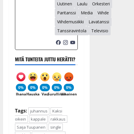
Uutinen
Laulu
Orkesteri
Paritanssi
Media
Viihde
Viihdemusiikki
Lavatanssi
Tanssiravintola
Televisio
MITÄ TUNTEITA JUTTU HERÄTTI?
0%
0%
0%
0%
0%
Ihana
Hauska
Vau
Surullinen
Vihainen
Tags:
juhannus
Kaksi
oikein
kappale
rakkaus
Saija Tuupanen
single